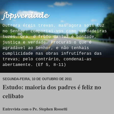
𝓳𝓫𝓹𝓼𝓿𝓮𝓻𝓭𝓪𝓭𝓮
Outrora éreis trevas, mas agora sois luz
no Senhor: comportai-vos como verdadeiras
luzes. Ora, o fruto da luz é bondade,
justiça e verdade. Procurai o que é
agradável ao Senhor, e não tenhais
cumplicidade nas obras infrutíferas das
trevas; pelo contrário, condenai-as
abertamente. (Ef 5, 8-11)
SEGUNDA-FEIRA, 10 DE OUTUBRO DE 2011
Estudo: maioria dos padres é feliz no
celibato
Entrevista com o Pe. Stephen Rossetti