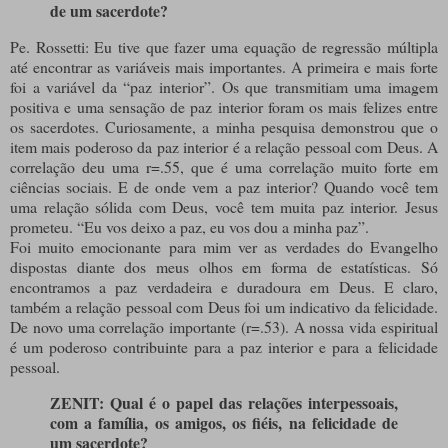
de um sacerdote?
Pe. Rossetti: Eu tive que fazer uma equação de regressão múltipla
até encontrar as variáveis mais importantes. A primeira e mais forte
foi a variável da “paz interior”. Os que transmitiam uma imagem
positiva e uma sensação de paz interior foram os mais felizes entre
os sacerdotes. Curiosamente, a minha pesquisa demonstrou que o
item mais poderoso da paz interior é a relação pessoal com Deus. A
correlação deu uma r=.55, que é uma correlação muito forte em
ciências sociais. E de onde vem a paz interior? Quando você tem
uma relação sólida com Deus, você tem muita paz interior. Jesus
prometeu. “Eu vos deixo a paz, eu vos dou a minha paz”.
Foi muito emocionante para mim ver as verdades do Evangelho
dispostas diante dos meus olhos em forma de estatísticas. Só
encontramos a paz verdadeira e duradoura em Deus. E claro,
também a relação pessoal com Deus foi um indicativo da felicidade.
De novo uma correlação importante (r=.53). A nossa vida espiritual
é um poderoso contribuinte para a paz interior e para a felicidade
pessoal.
ZENIT: Qual é o papel das relações interpessoais,
com a família, os amigos, os fiéis, na felicidade de
um sacerdote?