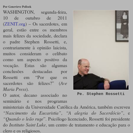
Por Genevieve Pollock
WASHINGTON, segunda-feira,
10 de outubro de 2011
(
ZENIT.org
) – Os sacerdotes, em
geral, estão entre os membros
mais felizes da sociedade, declara
o padre Stephen Rossetti, e,
contrariamente à opinião laicista,
muitos consideram o celibato
como um aspecto positivo da
vocação. Estas são algumas
conclusões destacadas por
Rossetti em “Por que os
sacerdotes são felizes?” (
Ave
Maria Press
).
O autor, decano associado no
Pe. Stephen Rossetti
seminário e nos programas
ministeriais da Universidade Católica da América, também escreveu
“Nascimento da Eucaristia”
,
“A alegria do Sacerdócio”
, e
“Quando o leão ruge
”. Psicólogo licenciado, Rossetti foi presidente
do
Instituto Saint Luke
, um centro de tratamento e educação para o
clero e os religiosos.