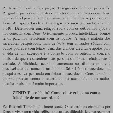
Pe. Rossetti: Tem outra equação de regressão múltipla que eu fiz.
Perguntei qual era o indicativo mais forte numa relação com Deus,
qual variável parecia contribuir mais para uma relação positiva com
Deus. A resposta foi clara: ter amigos próximos (a correlação foi de
r=.46). Desenvolver uma relação sadia com os outros nos ajuda a
nos conectar com Deus. O isolamento provoca infelicidade. Fomos
feitos para nos relacionar com os outros. A ampla maioria dos
sacerdotes pesquisados, mais de 90%, tem amizades sólidas com
outros padres e com leigos. Uma das grandes alegrias e apoios para
a vida de um sacerdote é a conexão com os outros. O conceito
laicista de que os sacerdotes são pessoas solitárias, isoladas, não é
verdade. A felicidade sacerdotal aumentou nos últimos anos e é
provável que ela aumente mais ainda. Só 3,1% dos sacerdotes na
pesquisa estava pensando em deixar o sacerdócio. Considerando a
enorme pressão contra o sacerdócio na atualidade, e os muitos
desafios reais, isto é muito importante.
ZENIT: E o celibato? Como ele se relaciona com a
felicidade de um sacerdote?
Pe. Rossetti: Também foi interessante. Os sacerdotes chamados por
Deus a viver uma vida célibe, apesar das dificuldades, parecem ser