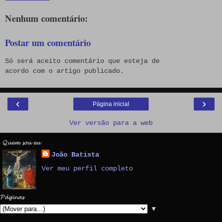
Nenhum comentário:
Postar um comentário
Só será aceito comentário que esteja de
acordo com o artigo publicado.
‹
›
Página inicial
Ver versão para a web
𝓠𝓾𝓮𝓶 𝓼𝓸𝓾 𝓮𝓾
João Batista
Ver meu perfil completo
𝓟𝓪́𝓰𝓲𝓷𝓪𝓼
▼