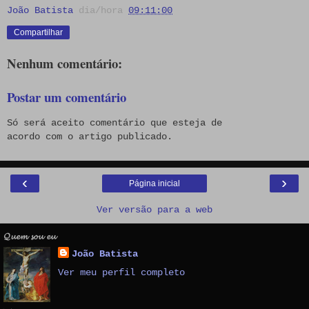
João Batista
dia/hora
09:11:00
Compartilhar
Nenhum comentário:
Postar um comentário
Só será aceito comentário que esteja de
acordo com o artigo publicado.
‹
›
Página inicial
Ver versão para a web
𝓠𝓾𝓮𝓶 𝓼𝓸𝓾 𝓮𝓾
João Batista
Ver meu perfil completo