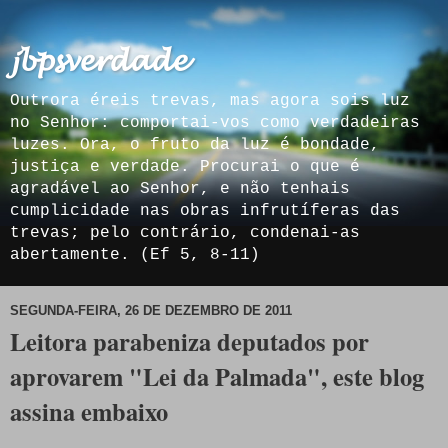
𝓳𝓫𝓹𝓼𝓿𝓮𝓻𝓭𝓪𝓭𝓮
Outrora éreis trevas, mas agora sois luz
no Senhor: comportai-vos como verdadeiras
luzes. Ora, o fruto da luz é bondade,
justiça e verdade. Procurai o que é
agradável ao Senhor, e não tenhais
cumplicidade nas obras infrutíferas das
trevas; pelo contrário, condenai-as
abertamente. (Ef 5, 8-11)
SEGUNDA-FEIRA, 26 DE DEZEMBRO DE 2011
Leitora parabeniza deputados por
aprovarem "Lei da Palmada", este blog
assina embaixo