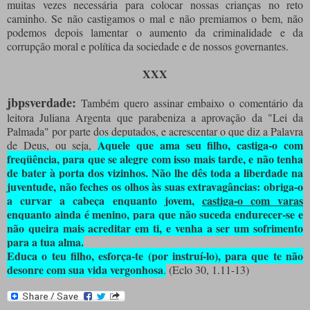
muitas vezes necessária para colocar nossas crianças no reto
caminho. Se não castigamos o mal e não premiamos o bem, não
podemos depois lamentar o aumento da criminalidade e da
corrupção moral e política da sociedade e de nossos governantes.
XXX
jbpsverdade:
Também quero assinar embaixo o comentário da
leitora Juliana Argenta que parabeniza a aprovação da "Lei da
Palmada" por parte dos deputados, e acrescentar o que diz a Palavra
Aquele que ama seu filho, castiga-o com
de Deus, ou seja,
freqüência, para que se alegre com isso mais tarde, e não tenha
de bater à porta dos vizinhos. Não lhe dês toda a liberdade na
juventude, não feches os olhos às suas extravagâncias: obriga-o
a curvar a cabeça enquanto jovem,
castiga-o com varas
enquanto ainda é menino, para que não suceda endurecer-se e
não queira mais acreditar em ti, e venha a ser um sofrimento
para a tua alma.
Educa o teu filho, esforça-te (por instruí-lo), para que te não
desonre com sua vida vergonhosa
.
(Eclo 30, 1.11-13)