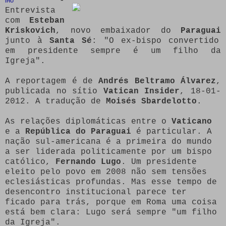
-
IHU
Entrevista
com
Esteban
Kriskovich
, novo embaixador do
Paraguai
junto à
Santa Sé
: "O ex-bispo convertido
em presidente sempre é um filho da
Igreja".
A reportagem é de
Andrés Beltramo Álvarez
,
publicada no sítio
Vatican Insider
, 18-01-
2012. A tradução de
Moisés Sbardelotto
.
As relações diplomáticas entre o
Vaticano
e a
República do Paraguai
é particular. A
nação sul-americana é a primeira do mundo
a ser liderada politicamente por um bispo
católico,
Fernando Lugo
. Um presidente
eleito pelo povo em 2008 não sem tensões
eclesiásticas profundas. Mas esse tempo de
desencontro institucional parece ter
ficado para trás, porque em Roma uma coisa
está bem clara: Lugo será sempre "um filho
da Igreja".