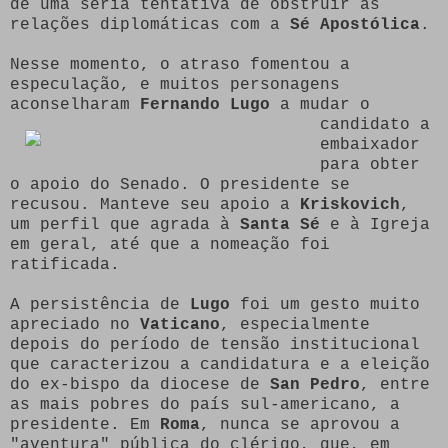
de uma séria tentativa de obstruir as
relações diplomáticas com a
Sé Apostólica
.
Nesse momento, o atraso fomentou a
especulação, e muitos personagens
aconselharam
Fernando Lugo
a mudar o
candidato a
embaixador
para obter
o apoio do Senado. O presidente se
recusou. Manteve seu apoio a
Kriskovich
,
um perfil que agrada à
Santa Sé
e à Igreja
em geral, até que a nomeação foi
ratificada.
A persistência de
Lugo
foi um gesto muito
apreciado no
Vaticano
, especialmente
depois do período de tensão institucional
que caracterizou a candidatura e a eleição
do ex-bispo da diocese de
San Pedro
, entre
as mais pobres do país sul-americano, a
presidente. Em
Roma
, nunca se aprovou a
"aventura" pública do clérigo, que, em