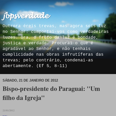
𝓳𝓫𝓹𝓼𝓿𝓮𝓻𝓭𝓪𝓭𝓮
Outrora éreis trevas, mas agora sois luz
no Senhor: comportai-vos como verdadeiras
luzes. Ora, o fruto da luz é bondade,
justiça e verdade. Procurai o que é
agradável ao Senhor, e não tenhais
cumplicidade nas obras infrutíferas das
trevas; pelo contrário, condenai-as
abertamente. (Ef 5, 8-11)
SÁBADO, 21 DE JANEIRO DE 2012
Bispo-presidente do Paraguai: ''Um
filho da Igreja''
21/01/2012