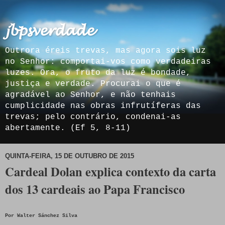
𝓳𝓫𝓹𝓼𝓿𝓮𝓻𝓭𝓪𝓭𝓮
Outrora éreis trevas, mas agora sois luz
no Senhor: comportai-vos como verdadeiras
luzes. Ora, o fruto da luz é bondade,
justiça e verdade. Procurai o que é
agradável ao Senhor, e não tenhais
cumplicidade nas obras infrutíferas das
trevas; pelo contrário, condenai-as
abertamente. (Ef 5, 8-11)
QUINTA-FEIRA, 15 DE OUTUBRO DE 2015
Cardeal Dolan explica contexto da carta
dos 13 cardeais ao Papa Francisco
Por Walter Sánchez Silva