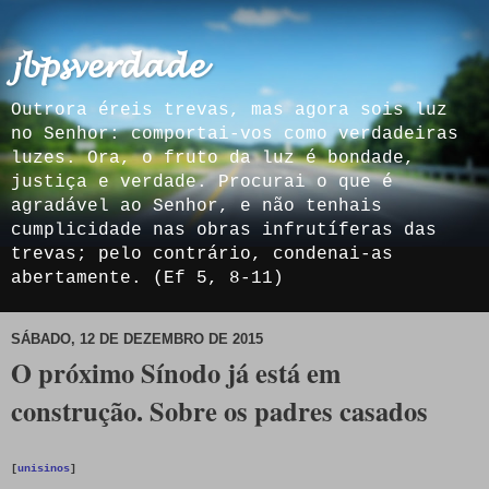
𝓳𝓫𝓹𝓼𝓿𝓮𝓻𝓭𝓪𝓭𝓮
Outrora éreis trevas, mas agora sois luz
no Senhor: comportai-vos como verdadeiras
luzes. Ora, o fruto da luz é bondade,
justiça e verdade. Procurai o que é
agradável ao Senhor, e não tenhais
cumplicidade nas obras infrutíferas das
trevas; pelo contrário, condenai-as
abertamente. (Ef 5, 8-11)
SÁBADO, 12 DE DEZEMBRO DE 2015
O próximo Sínodo já está em
construção. Sobre os padres casados
[
unisinos
]