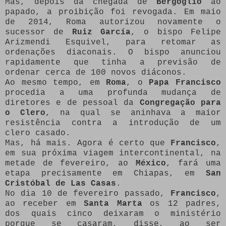
Mas, depois da chegada de
Bergoglio
ao
papado, a proibição foi revogada. Em maio
de 2014, Roma autorizou novamente o
sucessor de
Ruiz García
, o bispo Felipe
Arizmendi Esquivel, para retomar as
ordenações diaconais. O bispo anunciou
rapidamente que tinha a previsão de
ordenar cerca de 100 novos diáconos.
Ao mesmo tempo, em
Roma
, o
Papa Francisco
procedia a uma profunda mudança de
diretores e de pessoal da
Congregação para
o Clero
, na qual se aninhava a maior
resistência contra a introdução de um
clero casado.
Mas, há mais. Agora é certo que
Francisco
,
em sua próxima viagem intercontinental, na
metade de fevereiro, ao
México
, fará uma
etapa precisamente em Chiapas, em
San
Cristóbal de Las Casas
.
No dia 10 de fevereiro passado,
Francisco
,
ao receber em
Santa Marta
os 12 padres,
dos quais cinco deixaram o ministério
porque se casaram, disse, ao ser