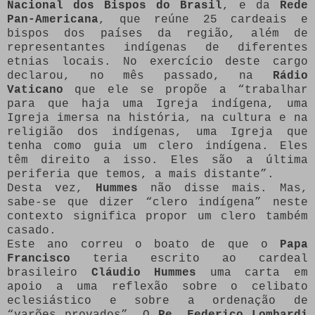
Nacional dos Bispos do Brasil
, e da
Rede
Pan-Americana
, que reúne 25 cardeais e
bispos dos países da região, além de
representantes indígenas de diferentes
etnias locais. No exercício deste cargo
declarou, no mês passado, na
Rádio
Vaticano
que ele se propõe a “trabalhar
para que haja uma Igreja indígena, uma
Igreja imersa na história, na cultura e na
religião dos indígenas, uma Igreja que
tenha como guia um clero indígena. Eles
têm direito a isso. Eles são a última
periferia que temos, a mais distante”.
Desta vez,
Hummes
não disse mais. Mas,
sabe-se que dizer “clero indígena” neste
contexto significa propor um clero também
casado.
Este ano correu o boato de que o
Papa
Francisco
teria escrito ao cardeal
brasileiro
Cláudio Hummes
uma carta em
apoio a uma reflexão sobre o celibato
eclesiástico e sobre a ordenação de
“varões provados”. O
Pe. Federico Lombardi