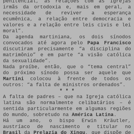
penitencial, as relações com as Igrejas
irmãs da ortodoxia e, mais em geral, a
necessidade de reviver a esperança
ecumênica, a relação entre democracia e
valores e a relação entre leis civis e lei
moral”.
Da agenda martiniana, os dois sínodos
convocados até agora pelo
Papa Francisco
discutiram precisamente “a disciplina do
matrimônio” e em parte “a visão católica
da sexualidade”.
Nada proíbe, então, que o “tema central”
do próximo sínodo possa ser aquele que
Martini
colocou à frente de todos os
outros: “a falta de ministros ordenados”.
* * *
A falta de padres – que na Igreja católica
latina são normalmente celibatários – é
sentida particularmente em algumas regiões
do mundo, sobretudo na
América Latina
.
Há um ano, o bispo Erwin Kräutler,
austríaco de nascimento e titular no
Brasil
da
Prelazia do Xingu
, que dispõe de