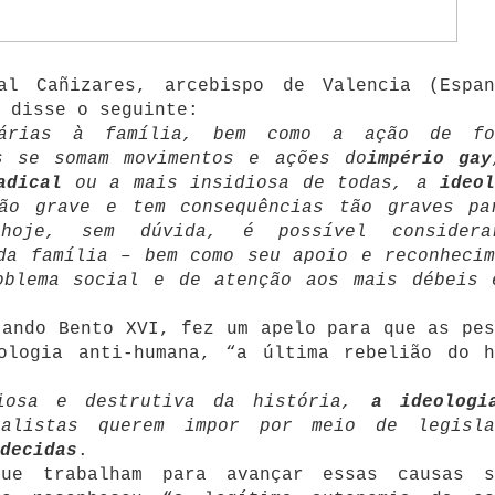
l Cañizares, arcebispo de Valencia (Espan
 disse o seguinte:
rárias à família, bem como a ação de fo
s se somam movimentos e ações do
império gay
adical
ou a mais insidiosa de todas, a
ideol
o grave e tem consequências tão graves pa
hoje, sem dúvida, é possível consider
da família – bem como seu apoio e reconhecim
oblema social e de atenção aos mais débeis 
tando Bento XVI, fez um apelo para que as pes
ologia anti-humana, “a última rebelião do h
diosa e destrutiva da história,
a ideologi
alistas querem impor por meio de legisla
decidas
.
ue trabalham para avançar essas causas s