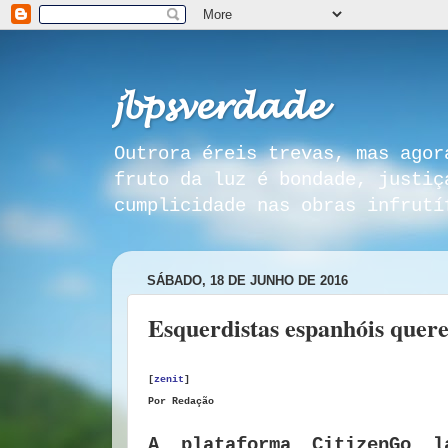
𝓳𝓫𝓹𝓼𝓿𝓮𝓻𝓭𝓪𝓭𝓮
Outrora éreis trevas, mas agor
fruto da luz é bondade, justiç
cumplicidade nas obras infrutí
SÁBADO, 18 DE JUNHO DE 2016
Esquerdistas espanhóis quer
[
zenit
]
Por Redação
A plataforma CitizenGo l