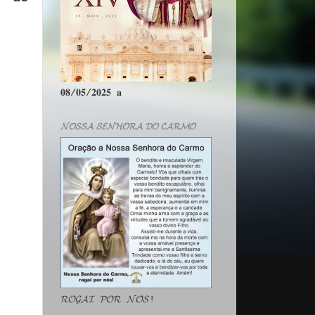
𝟎𝟖/𝟎𝟓/𝟐𝟎𝟐𝟓 𝐚
𝓝𝓞𝓢𝓢𝓐 𝓢𝓔𝓝𝓗𝓞𝓡𝓐 𝓓𝓞 𝓒𝓐𝓡𝓜𝓞
𝓡𝓞𝓖𝓐𝓘 𝓟𝓞𝓡 𝓝𝓞́𝓢!