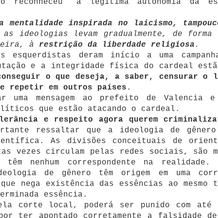
o reconheceu “a legítima autonomia da es
a mentalidade inspirada no laicismo, tampouc
 as ideologias levam gradualmente, de forma 
teira, à
restrição da
liberdade
religiosa
.
os esquerdistas deram início a uma campanh
utação e a integridade física do cardeal estã
conseguir o que deseja, a saber, censurar o l
e repetir em outros países
.
r uma mensagem ao prefeito de Valencia e
líticos que estão atacando o cardeal.
lerância e respeito agora querem criminaliza
tante ressaltar que a ideologia de gênero
ientífica. As divisões conceituais de orient
tas vezes circulam pelas redes sociais, são m
o têm nenhum correspondente na realidade. 
deologia de gênero têm origem em uma corr
 que nega existência das essências ao mesmo t
erminada essência.
ela corte local, poderá ser punido com até
por ter apontado corretamente a falsidade de