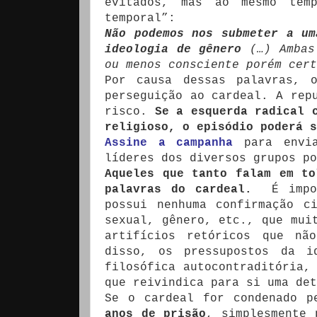
evitados, mas ao mesmo temp
temporal”:
Não podemos nos submeter a um
ideologia de gênero
(…) Ambas
ou menos consciente porém cer
Por causa dessas palavras, 
perseguição ao cardeal. A rep
risco.
Se a esquerda
radical
religioso, o episódio poderá s
Assine a campanha
para envia
líderes dos diversos grupos po
Aqueles que tanto falam em to
palavras do cardeal.
É impor
possui nenhuma confirmação c
sexual, gênero, etc., que mui
artifícios retóricos que nã
disso, os pressupostos da i
filosófica autocontraditória,
que reivindica para si uma det
Se o cardeal for condenado p
anos de prisão
, simplesmente 