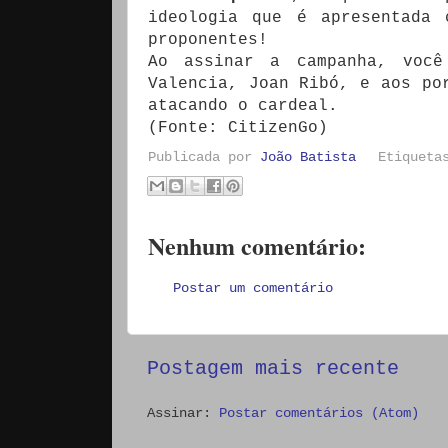
ideologia que é apresentada 
proponentes!
Ao assinar a campanha, você
Valencia, Joan Ribó, e aos po
atacando o cardeal.
(Fonte: CitizenGo)
Publicada por
João Batista
Etiquet
Nenhum comentário:
Postar um comentário
Postagem mais recente
Assinar:
Postar comentários (Atom)