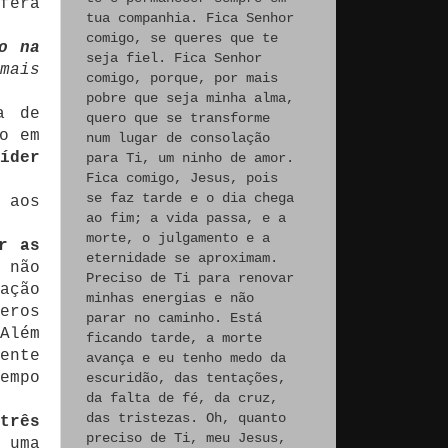
fera
tua companhia. Fica Senhor
comigo, se queres que te
o na
seja fiel. Fica Senhor
mais
comigo, porque, por mais
pobre que seja minha alma,
a de
quero que se transforme
o em
num lugar de consolação
íder
para Ti, um ninho de amor.
Fica comigo, Jesus, pois
se faz tarde e o dia chega
 aos
ao fim; a vida passa, e a
morte, o julgamento e a
r as
eternidade se aproximam.
 não
Preciso de Ti para renovar
ação
minhas energias e não
eros
parar no caminho. Está
Além
ficando tarde, a morte
ente
avança e eu tenho medo da
empo
escuridão, das tentações,
da falta de fé, da cruz,
das tristezas. Oh, quanto
três
preciso de Ti, meu Jesus,
 uma