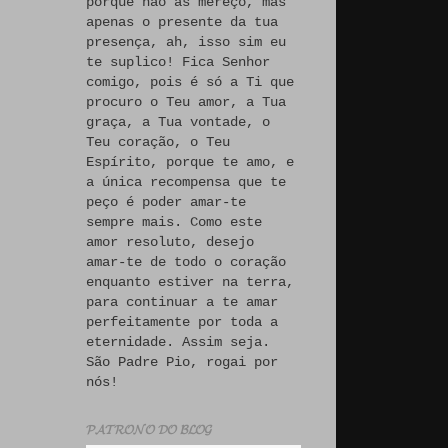
porque não às mereço, mas
apenas o presente da tua
presença, ah, isso sim eu
te suplico! Fica Senhor
comigo, pois é só a Ti que
procuro o Teu amor, a Tua
graça, a Tua vontade, o
Teu coração, o Teu
Espírito, porque te amo, e
a única recompensa que te
peço é poder amar-te
sempre mais. Como este
amor resoluto, desejo
amar-te de todo o coração
enquanto estiver na terra,
para continuar a te amar
perfeitamente por toda a
eternidade. Assim seja.
São Padre Pio, rogai por
nós!
𝓟𝓐𝓣𝓡𝓞𝓝𝓞 𝓓𝓞 𝓑𝓛𝓞𝓖