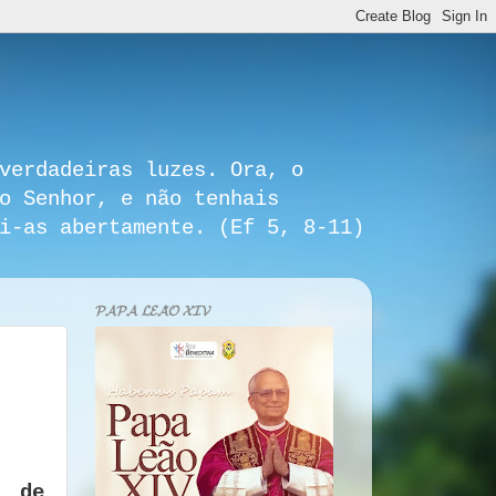
verdadeiras luzes. Ora, o
o Senhor, e não tenhais
i-as abertamente. (Ef 5, 8-11)
𝓟𝓐𝓟𝓐 𝓛𝓔𝓐̃𝓞 𝓧𝓘𝓥
a de