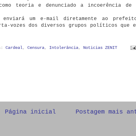
como teoria e denunciado a incoerência de 
 enviará um e-mail diretamente ao prefeit
rta-vozes dos diversos grupos políticos que e
as:
Cardeal
,
Censura
,
Intolerância
,
Noticias ZENIT
Página inicial
Postagem mais an