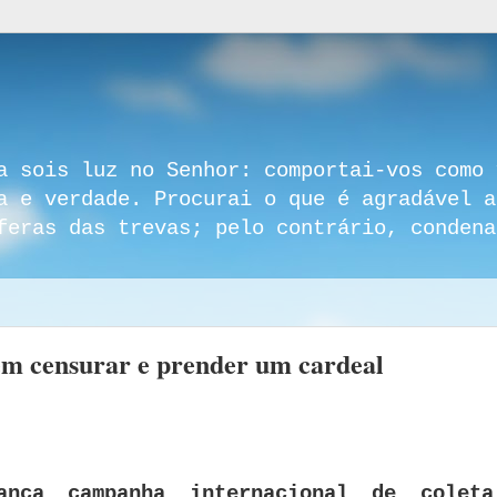
a sois luz no Senhor: comportai-vos como 
a e verdade. Procurai o que é agradável a
feras das trevas; pelo contrário, condena
em censurar e prender um cardeal
ança campanha internacional de colet