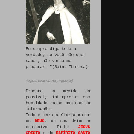
Eu sempre digo toda a
verdade; se você não quer
saber, não venha me
procurar. ”(Saint Theresa)
𝓢𝓮𝓳𝓪𝓶 𝓫𝓮𝓶 𝓿𝓲𝓷𝓭𝓸𝓼 𝓪𝓶𝓪𝓭𝓸𝓼!!
Procure na medida do
possível, interpretar com
humildade estas paginas de
informação.
Tudo é para a Glória maior
de
DEUS
, do seu Único e
exclusivo Filho
JESUS
CRISTO
e do
ESPÍRITO SANTO