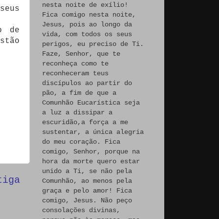
nesta noite de exílio!
seus
Fica comigo nesta noite,
Jesus, pois ao longo da
o de
vida, com todos os seus
stão
perigos, eu preciso de Ti.
Faze, Senhor, que te
reconheça como te
reconheceram teus
discípulos ao partir do
pão, a fim de que a
Comunhão Eucarística seja
a luz a dissipar a
escuridão,a força a me
sustentar, a única alegria
do meu coração. Fica
comigo, Senhor, porque na
hora da morte quero estar
unido a Ti, se não pela
tiga
Comunhão, ao menos pela
graça e pelo amor! Fica
comigo, Jesus. Não peço
consolações divinas,