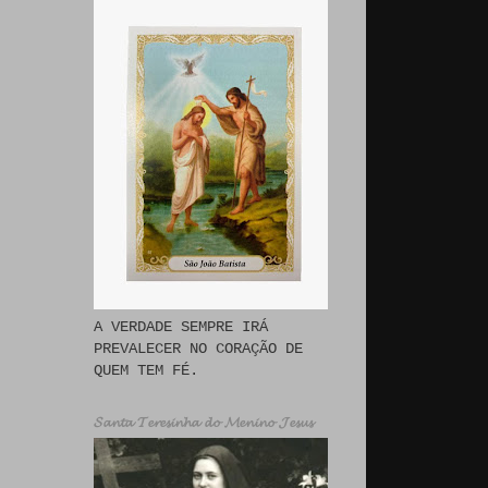
A VERDADE SEMPRE IRÁ
PREVALECER NO CORAÇÃO DE
QUEM TEM FÉ.
𝓢𝓪𝓷𝓽𝓪 𝓣𝓮𝓻𝓮𝓼𝓲𝓷𝓱𝓪 𝓭𝓸 𝓜𝓮𝓷𝓲𝓷𝓸 𝓙𝓮𝓼𝓾𝓼