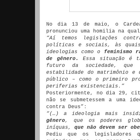
No dia 13 de maio, o Cardea
pronunciou uma homilia na qual
“Aí temos legislações cont
políticas e sociais, às quai
ideologias como o
feminismo r
de gênero.
Essa situação é tã
futuro da sociedade, que 
estabilidade do matrimônio e 
público – como o primeiro pr
periferias existenciais.”
Posteriormente, no dia 29, ci
não se submetessem a uma ide
contra Deus”:
“(…) a ideologia mais insi
gênero
, que os poderes glob
iníquas,
que não devem ser obe
Pediu que os legisladores q