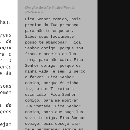
𝓞𝓻𝓪𝓬̧𝓪̃𝓸 𝓭𝓮 𝓢𝓪̃𝓸 𝓟𝓪𝓭𝓻𝓮 𝓟𝓲𝓸 𝓭𝓮
𝓟𝓲𝓮𝓽𝓻𝓮𝓵𝓬𝓲𝓷𝓪
Fica Senhor comigo, pois
ha),
preciso da Tua presença
para não te esquecer.
rças
Sabes quão facilmente
, de
posso te abandonar. Fica
ogia
Senhor comigo, porque sou
fraco e preciso da Tua
ra o
força para não cair. Fica
ar a
Senhor comigo, porque és
ento
minha vida, e sem Ti perco
e às
o fervor. Fica Senhor
comigo, porque és minha
soas
luz, e sem Ti reina a
omem
escuridão. Fica Senhor
comigo, para me mostrar
a de
Tua vontade. Fica Senhor
ções
comigo, para que ouça Tua
voz e te siga. Fica Senhor
comigo, pois desejo amar-
ejam
te e permanecer sempre em