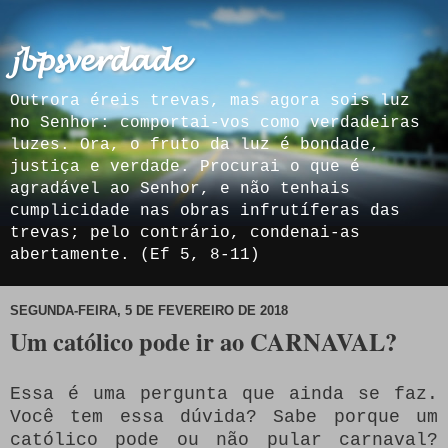
𝓳𝓫𝓹𝓼𝓿𝓮𝓻𝓭𝓪𝓭𝓮
Outrora éreis trevas, mas agora sois luz
no Senhor: comportai-vos como verdadeiras
luzes. Ora, o fruto da luz é bondade,
justiça e verdade. Procurai o que é
agradável ao Senhor, e não tenhais
cumplicidade nas obras infrutíferas das
trevas; pelo contrário, condenai-as
abertamente. (Ef 5, 8-11)
SEGUNDA-FEIRA, 5 DE FEVEREIRO DE 2018
Um católico pode ir ao CARNAVAL?
Essa é uma pergunta que ainda se faz.
Você tem essa dúvida? Sabe porque um
católico pode ou não pular carnaval?