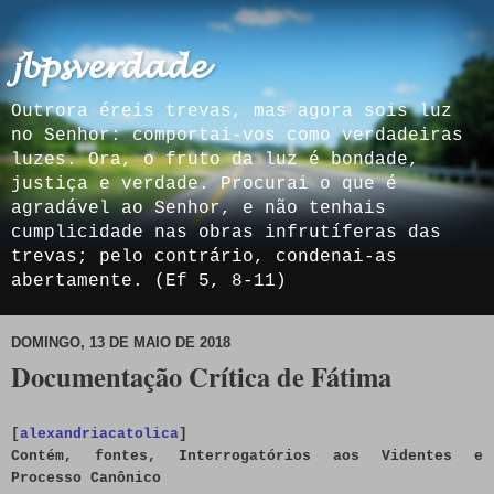
𝓳𝓫𝓹𝓼𝓿𝓮𝓻𝓭𝓪𝓭𝓮
Outrora éreis trevas, mas agora sois luz
no Senhor: comportai-vos como verdadeiras
luzes. Ora, o fruto da luz é bondade,
justiça e verdade. Procurai o que é
agradável ao Senhor, e não tenhais
cumplicidade nas obras infrutíferas das
trevas; pelo contrário, condenai-as
abertamente. (Ef 5, 8-11)
DOMINGO, 13 DE MAIO DE 2018
Documentação Crítica de Fátima
[
alexandriacatolica
]
Contém, fontes
, Interrogatórios aos Videntes e
Processo Canônico