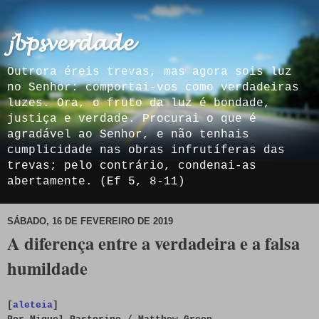
𝓳𝓫𝓹𝓼𝓿𝓮𝓻𝓭𝓪𝓭𝓮
Outrora éreis trevas, mas agora sois luz
no Senhor: comportai-vos como verdadeiras
luzes. Ora, o fruto da luz é bondade,
justiça e verdade. Procurai o que é
agradável ao Senhor, e não tenhais
cumplicidade nas obras infrutíferas das
trevas; pelo contrário, condenai-as
abertamente. (Ef 5, 8-11)
SÁBADO, 16 DE FEVEREIRO DE 2019
A diferença entre a verdadeira e a falsa
humildade
[
aleteia
]