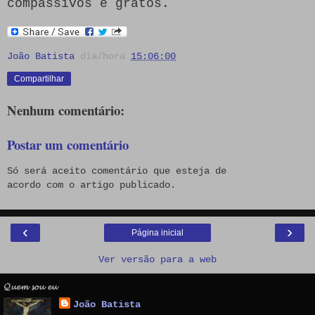
compassivos e gratos.
João Batista
dia/hora
15:06:00
Compartilhar
Nenhum comentário:
Postar um comentário
Só será aceito comentário que esteja de
acordo com o artigo publicado.
‹
›
Página inicial
Ver versão para a web
𝓠𝓾𝓮𝓶 𝓼𝓸𝓾 𝓮𝓾
João Batista