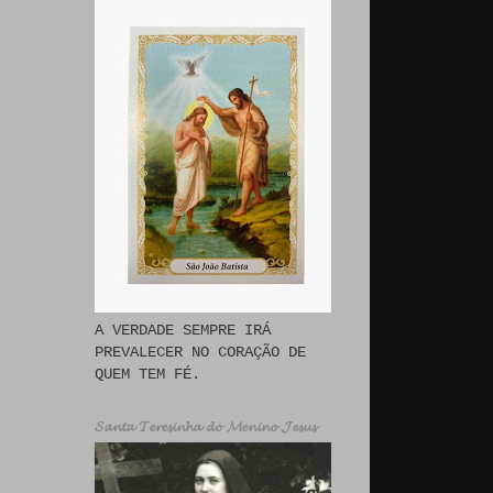
A VERDADE SEMPRE IRÁ
PREVALECER NO CORAÇÃO DE
QUEM TEM FÉ.
𝓢𝓪𝓷𝓽𝓪 𝓣𝓮𝓻𝓮𝓼𝓲𝓷𝓱𝓪 𝓭𝓸 𝓜𝓮𝓷𝓲𝓷𝓸 𝓙𝓮𝓼𝓾𝓼