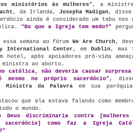
os ministérios às mulheres
”, a ministr
acht
, da Irlanda,
Josepha Madigan
, disse
erdócio ainda é considerado um tabu nos 
tólica.
“Do que a Igreja tem medo?”
pergu
u essa semana ao fórum
We Are Church
, dev
y International Center
, em
Dublin
, mas 
m hotel, após apoiadores pró-vida ameaç
 ministra ao aborto.
mo católica, não deveria causar surpresa
é mesmo no próprio sacerdócio”
, diss
mo
Ministra da Palavra
em sua paróquia
tacou que ela estava falando como membr
todo o mundo.
e Deus discriminaria contra [mulheres
o sacerdócio] como faz a
Igreja Cató
?”