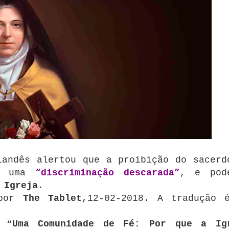
landês alertou que a proibição do sacerd
 é uma
“discriminação descarada”
, e pod
a
Igreja
.
 por
The Tablet
,12-02-2018. A tradução 
 “
Uma Comunidade de Fé: Por que a Ig