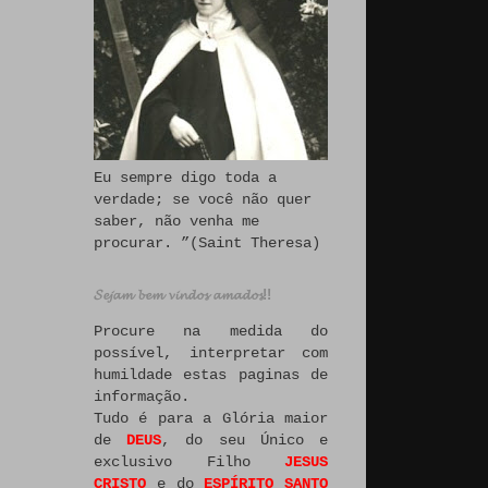
Eu sempre digo toda a
verdade; se você não quer
saber, não venha me
procurar. ”(Saint Theresa)
𝓢𝓮𝓳𝓪𝓶 𝓫𝓮𝓶 𝓿𝓲𝓷𝓭𝓸𝓼 𝓪𝓶𝓪𝓭𝓸𝓼!!
Procure na medida do
possível, interpretar com
humildade estas paginas de
informação.
Tudo é para a Glória maior
de
DEUS
, do seu Único e
exclusivo Filho
JESUS
CRISTO
e do
ESPÍRITO SANTO