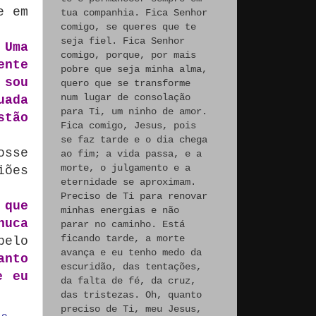
e em
tua companhia. Fica Senhor
comigo, se queres que te
seja fiel. Fica Senhor
 Uma
comigo, porque, por mais
ente
pobre que seja minha alma,
 sou
quero que se transforme
num lugar de consolação
uada
para Ti, um ninho de amor.
stão
Fica comigo, Jesus, pois
se faz tarde e o dia chega
osse
ao fim; a vida passa, e a
morte, o julgamento e a
iões
eternidade se aproximam.
Preciso de Ti para renovar
 que
minhas energias e não
huca
parar no caminho. Está
ficando tarde, a morte
pelo
avança e eu tenho medo da
anto
escuridão, das tentações,
e eu
da falta de fé, da cruz,
das tristezas. Oh, quanto
preciso de Ti, meu Jesus,
io