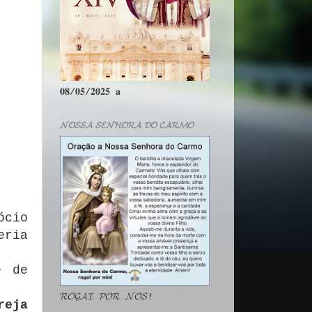
𝟎𝟖/𝟎𝟓/𝟐𝟎𝟐𝟓 𝐚
𝓝𝓞𝓢𝓢𝓐 𝓢𝓔𝓝𝓗𝓞𝓡𝓐 𝓓𝓞 𝓒𝓐𝓡𝓜𝓞
ócio
eria
é de
𝓡𝓞𝓖𝓐𝓘 𝓟𝓞𝓡 𝓝𝓞́𝓢!
reja