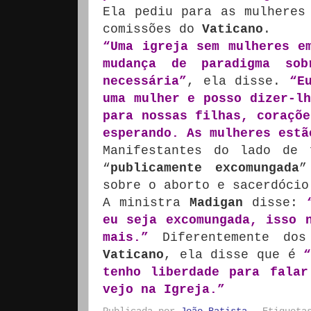
Ela pediu para as mulheres
comissões do
Vaticano
.
“Uma igreja sem mulheres e
mudança de paradigma so
necessária”
, ela disse.
“E
uma mulher e posso dizer-lh
para nossas filhas, coraçõe
esperando. As mulheres estã
Manifestantes do lado de 
“
publicamente excomungada
”
sobre o aborto e sacerdócio
A ministra
Madigan
disse:
eu seja excomungada, isso 
mais.”
Diferentemente dos
Vaticano
, ela disse que é
tenho liberdade para falar
vejo na Igreja.”
Publicada por
João Batista
Etiquet