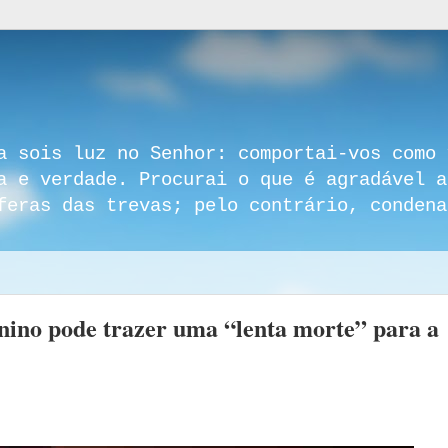
a sois luz no Senhor: comportai-vos como 
a e verdade. Procurai o que é agradável a
feras das trevas; pelo contrário, condena
nino pode trazer uma “lenta morte” para a