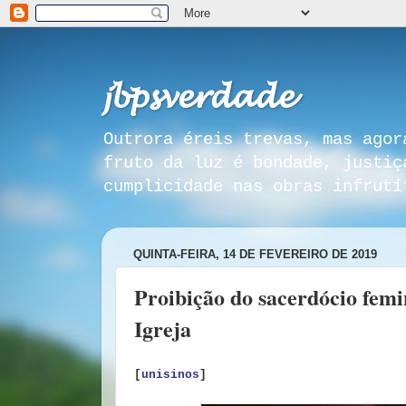
𝓳𝓫𝓹𝓼𝓿𝓮𝓻𝓭𝓪𝓭𝓮
Outrora éreis trevas, mas agor
fruto da luz é bondade, justiç
cumplicidade nas obras infrutí
QUINTA-FEIRA, 14 DE FEVEREIRO DE 2019
Proibição do sacerdócio femi
Igreja
[
unisinos
]