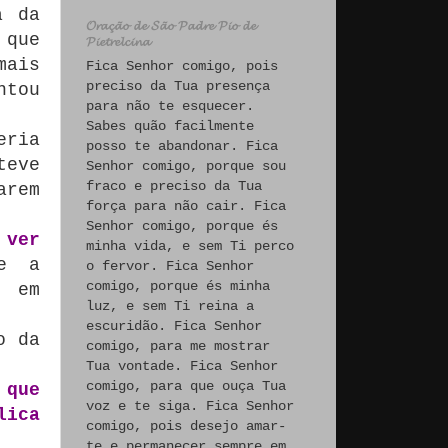
a da
𝓞𝓻𝓪𝓬̧𝓪̃𝓸 𝓭𝓮 𝓢𝓪̃𝓸 𝓟𝓪𝓭𝓻𝓮 𝓟𝓲𝓸 𝓭𝓮
 que
𝓟𝓲𝓮𝓽𝓻𝓮𝓵𝓬𝓲𝓷𝓪
mais
Fica Senhor comigo, pois
preciso da Tua presença
ntou
para não te esquecer.
Sabes quão facilmente
eria
posso te abandonar. Fica
teve
Senhor comigo, porque sou
fraco e preciso da Tua
arem
força para não cair. Fica
Senhor comigo, porque és
 ver
minha vida, e sem Ti perco
e a
o fervor. Fica Senhor
comigo, porque és minha
 em
luz, e sem Ti reina a
escuridão. Fica Senhor
o da
comigo, para me mostrar
Tua vontade. Fica Senhor
comigo, para que ouça Tua
 que
voz e te siga. Fica Senhor
lica
comigo, pois desejo amar-
te e permanecer sempre em