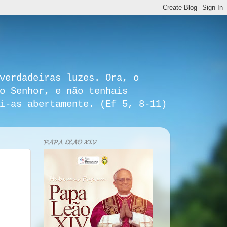
verdadeiras luzes. Ora, o
o Senhor, e não tenhais
i-as abertamente. (Ef 5, 8-11)
𝓟𝓐𝓟𝓐 𝓛𝓔𝓐̃𝓞 𝓧𝓘𝓥