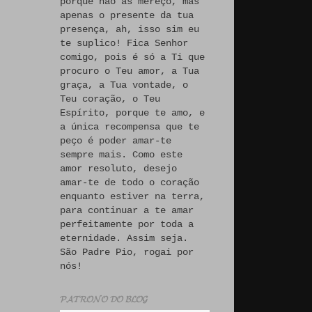
porque não às mereço, mas
apenas o presente da tua
presença, ah, isso sim eu
te suplico! Fica Senhor
comigo, pois é só a Ti que
procuro o Teu amor, a Tua
graça, a Tua vontade, o
Teu coração, o Teu
Espírito, porque te amo, e
a única recompensa que te
peço é poder amar-te
sempre mais. Como este
amor resoluto, desejo
amar-te de todo o coração
enquanto estiver na terra,
para continuar a te amar
perfeitamente por toda a
eternidade. Assim seja.
São Padre Pio, rogai por
nós!
𝓟𝓐𝓣𝓡𝓞𝓝𝓞 𝓓𝓞 𝓑𝓛𝓞𝓖