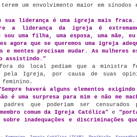
 terem um envolvimento maior em sínodos 
m sua liderança é uma igreja mais fraca.
bre a liderança da igreja é extremam
u sou uma filha, uma esposa, uma mãe, eu
es agora que se queremos uma igreja adeq
s e mentes precisam mudar. As mulheres e
o assistindo.”
fora do local pediam que a ministra f
 pela Igreja, por causa de suas opin
 feminino.
“Sempre haverá alguns elementos exigindo
não é uma surpresa para mim e não me mac
 padres que poderiam ser censurados 
“membro comum da Igreja Católica”
e
“port
 sobre inadequações e discriminações qu
as:
Femenino
,
Igreja Católica (ICAR)
,
Proibição
,
Sacerdóc