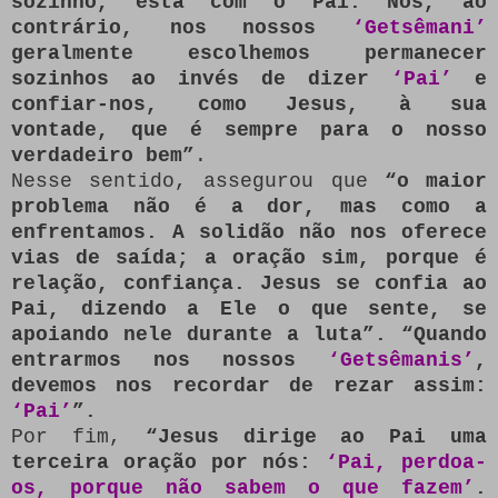
sozinho, está com o Pai. Nós, ao
contrário, nos nossos
‘Getsêmani’
geralmente escolhemos permanecer
sozinhos ao invés de dizer
‘Pai’
e
confiar-nos, como Jesus, à sua
vontade, que é sempre para o nosso
verdadeiro bem”
.
Nesse sentido, assegurou que
“o maior
problema não é a dor, mas como a
enfrentamos. A solidão não nos oferece
vias de saída; a oração sim, porque é
relação, confiança. Jesus se confia ao
Pai, dizendo a Ele o que sente, se
apoiando nele durante a luta”. “Quando
entrarmos nos nossos
‘Getsêmanis’
,
devemos nos recordar de rezar assim:
‘Pai’
”.
Por fim,
“Jesus dirige ao Pai uma
terceira oração por nós:
‘Pai, perdoa-
os, porque não sabem o que fazem’
.