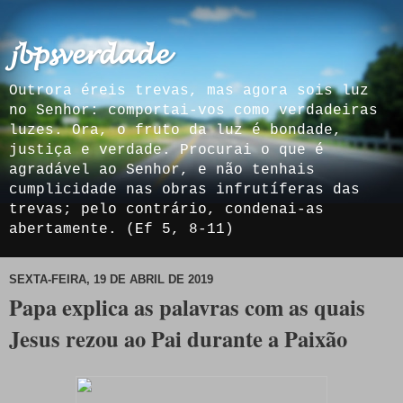
𝓳𝓫𝓹𝓼𝓿𝓮𝓻𝓭𝓪𝓭𝓮
Outrora éreis trevas, mas agora sois luz
no Senhor: comportai-vos como verdadeiras
luzes. Ora, o fruto da luz é bondade,
justiça e verdade. Procurai o que é
agradável ao Senhor, e não tenhais
cumplicidade nas obras infrutíferas das
trevas; pelo contrário, condenai-as
abertamente. (Ef 5, 8-11)
SEXTA-FEIRA, 19 DE ABRIL DE 2019
Papa explica as palavras com as quais
Jesus rezou ao Pai durante a Paixão