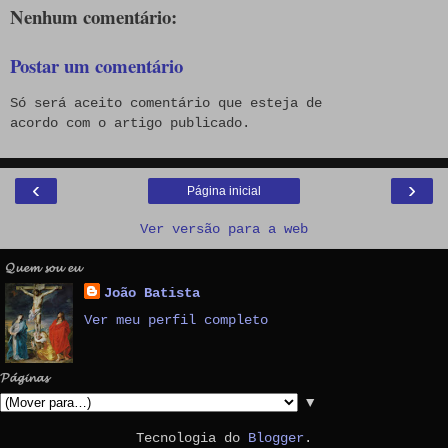
Nenhum comentário:
Postar um comentário
Só será aceito comentário que esteja de
acordo com o artigo publicado.
‹
›
Página inicial
Ver versão para a web
𝓠𝓾𝓮𝓶 𝓼𝓸𝓾 𝓮𝓾
João Batista
Ver meu perfil completo
𝓟𝓪́𝓰𝓲𝓷𝓪𝓼
▼
Tecnologia do
Blogger
.