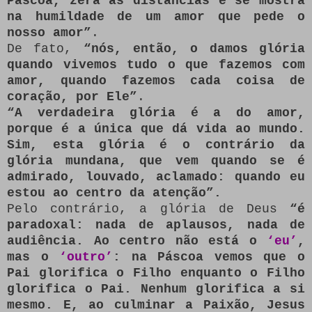
Páscoa, zera as distâncias e se mostra
na humildade de um amor que pede o
nosso amor”
.
De fato,
“nós, então, o damos glória
quando vivemos tudo o que fazemos com
amor, quando fazemos cada coisa de
coração, por Ele”
.
“A verdadeira glória é a do amor,
porque é a única que dá vida ao mundo.
Sim, esta glória é o contrário da
glória mundana, que vem quando se é
admirado, louvado, aclamado: quando eu
estou ao centro da atenção”.
Pelo contrário, a glória de Deus
“é
paradoxal: nada de aplausos, nada de
audiência. Ao centro não está o
‘eu’
,
mas o
‘outro’
: na Páscoa vemos que o
Pai glorifica o Filho enquanto o Filho
glorifica o Pai. Nenhum glorifica a si
mesmo. E, ao culminar a Paixão, Jesus