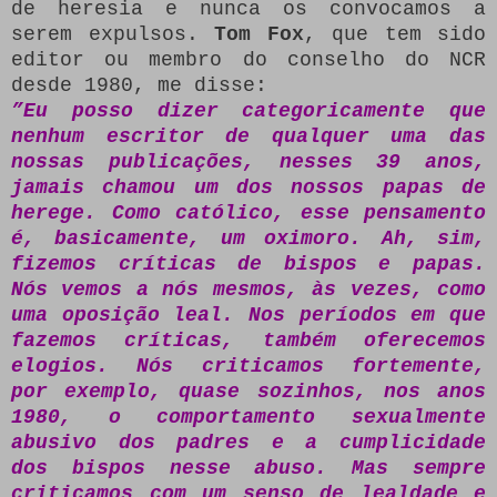
de heresia e nunca os convocamos a
serem expulsos.
Tom Fox
, que tem sido
editor ou membro do conselho do NCR
desde 1980, me disse:
”Eu posso dizer categoricamente que
nenhum escritor de qualquer uma das
nossas publicações, nesses 39 anos,
jamais chamou um dos nossos papas de
herege. Como católico, esse pensamento
é, basicamente, um oximoro. Ah, sim,
fizemos críticas de bispos e papas.
Nós vemos a nós mesmos, às vezes, como
uma
oposição leal
. Nos períodos em que
fazemos críticas, também oferecemos
elogios. Nós criticamos fortemente,
por exemplo, quase sozinhos, nos anos
1980, o
comportamento sexualmente
abusivo dos padres
e a
cumplicidade
dos bispos nesse abuso
. Mas sempre
criticamos com um senso de lealdade e