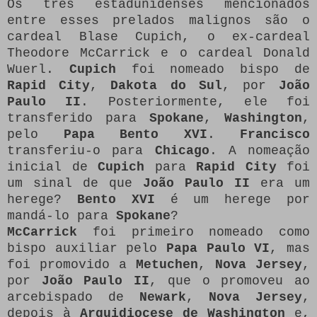
Os três estadunidenses mencionados
entre esses prelados malignos são o
cardeal Blase Cupich, o ex-cardeal
Theodore McCarrick e o cardeal Donald
Wuerl.
Cupich
foi nomeado bispo de
Rapid City
,
Dakota do Sul
, por
João
Paulo II
. Posteriormente, ele foi
transferido para
Spokane
,
Washington
,
pelo
Papa Bento XVI
.
Francisco
transferiu-o para
Chicago
. A nomeação
inicial de
Cupich
para
Rapid City
foi
um sinal de que
João Paulo II
era um
herege?
Bento XVI
é um herege por
mandá-lo para
Spokane
?
McCarrick
foi primeiro nomeado como
bispo auxiliar pelo
Papa Paulo VI
, mas
foi promovido a
Metuchen
,
Nova Jersey
,
por
João Paulo II
, que o promoveu ao
arcebispado de
Newark
,
Nova Jersey
,
depois à
Arquidiocese de Washington
e,