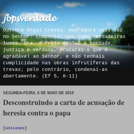
𝓳𝓫𝓹𝓼𝓿𝓮𝓻𝓭𝓪𝓭𝓮
Outrora éreis trevas, mas agora sois luz
no Senhor: comportai-vos como verdadeiras
luzes. Ora, o fruto da luz é bondade,
justiça e verdade. Procurai o que é
agradável ao Senhor, e não tenhais
cumplicidade nas obras infrutíferas das
trevas; pelo contrário, condenai-as
abertamente. (Ef 5, 8-11)
SEGUNDA-FEIRA, 6 DE MAIO DE 2019
Desconstruindo a carta de acusação de
heresia contra o papa
[
unisinos
]