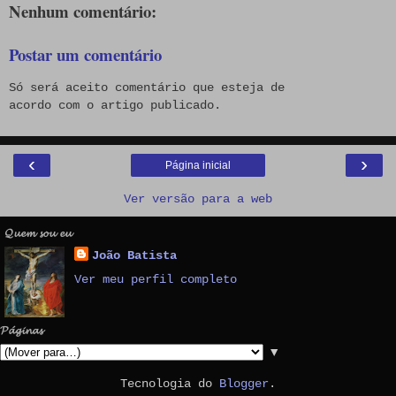
Nenhum comentário:
Postar um comentário
Só será aceito comentário que esteja de
acordo com o artigo publicado.
‹
›
Página inicial
Ver versão para a web
𝓠𝓾𝓮𝓶 𝓼𝓸𝓾 𝓮𝓾
João Batista
Ver meu perfil completo
𝓟𝓪́𝓰𝓲𝓷𝓪𝓼
▼
Tecnologia do
Blogger
.