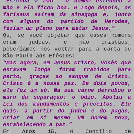
‘Estenda a mão’. O homem estendeu a
mão e ela ficou boa. 6 Logo depois, os
fariseus saíram da sinagoga e, junto
com alguns do partido de Herodes,
faziam um plano para matar Jesus.”
Ou, se você objetar que esses homens
eram judeus, e não cristãos,
poderíamos nos voltar para a carta de
São Paulo aos Efésios
:
“Mas agora, em Jesus Cristo, vocês que
estavam longe foram trazidos para
perto, graças ao sangue de Cristo.
Cristo é a nossa paz. De dois povos,
ele fez um só. Na sua carne derrubou o
muro da separação: o ódio. Aboliu a
Lei dos mandamentos e preceitos. Ele
quis, a partir do judeu e do pagão,
criar em si mesmo um homem novo,
estabelecendo a paz.”
Em
Atos 15
, o Concílio de