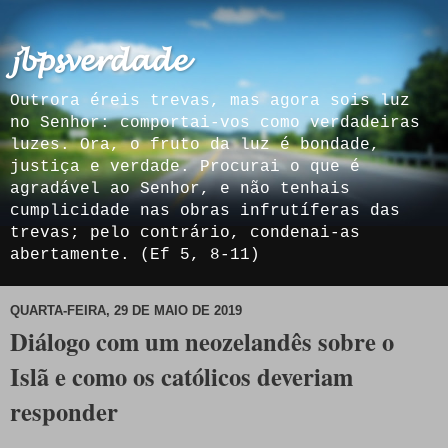
𝓳𝓫𝓹𝓼𝓿𝓮𝓻𝓭𝓪𝓭𝓮
Outrora éreis trevas, mas agora sois luz
no Senhor: comportai-vos como verdadeiras
luzes. Ora, o fruto da luz é bondade,
justiça e verdade. Procurai o que é
agradável ao Senhor, e não tenhais
cumplicidade nas obras infrutíferas das
trevas; pelo contrário, condenai-as
abertamente. (Ef 5, 8-11)
QUARTA-FEIRA, 29 DE MAIO DE 2019
Diálogo com um neozelandês sobre o
Islã e como os católicos deveriam
responder