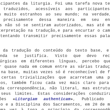
icipantes da liturgia. Foi uma tarefa nova te
 traduzidos, acessíveis aos participante
m muito estranhos ao seu mundo; na verdade
m precisamente dessa maneira em seu en
es não só se sentiram autorizados, mas até m
terpretação na tradução,e para encurtar o cam
tentando transmitir precisamente essas pala
o da tradução do conteúdo do texto base, e
ainda se justifica. Visto que devo rec
túrgicas em diferentes línguas, percebo qu
r quase nada em comum entre as várias traduç
 na base, muitas vezes só é reconhecível de f
 certas trivializações que acarretam uma p
nos, também ficou cada vez mais claro para
da correspondência, não literal, mas estrutu
seus limites. Estas considerações conduzir
uções
«
Liturgiam authenticam
»
, Publicado 
no e a Disciplina dos Sacramentos, em 28 de m