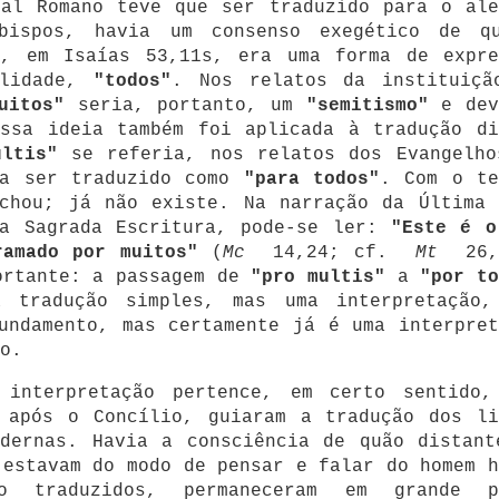
sal Romano teve que ser traduzido para o ale
bispos, havia um consenso exegético de q
"
, em Isaías 53,11s, era uma forma de expre
alidade,
"todos"
. Nos relatos da instituiçã
uitos"
seria, portanto, um
"semitismo"
e dev
ssa ideia também foi aplicada à tradução di
ultis"
se referia, nos relatos dos Evangelho
ia ser traduzido como
"para todos"
. Com o te
achou; já não existe. Na narração da Última 
da Sagrada Escritura, pode-se ler:
"Este é o
ramado por muitos"
(
Mc
14,24; cf.
Mt
26,2
ortante: a passagem de
"pro multis"
a
"por to
 tradução simples, mas uma interpretação,
undamento, mas certamente já é uma interpret
o.
 interpretação pertence, em certo sentido,
e após o Concílio, guiaram a tradução dos li
odernas. Havia a consciência de quão distant
 estavam do modo de pensar e falar do homem h
 traduzidos, permaneceram em grande p