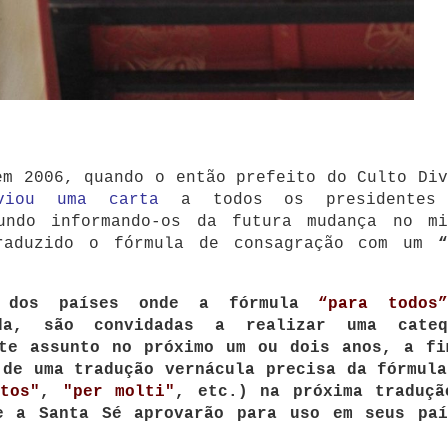
em 2006, quando o então prefeito do Culto Div
viou uma carta
a todos os presidentes
undo informando-os da futura mudança no mi
raduzido o fórmula de consagração com um
“
is dos países onde a fórmula
“para todos
da, são convidadas a realizar uma cateq
ste assunto no próximo um ou dois anos, a fi
 de uma tradução vernácula precisa da fórmul
tos"
,
"per molti"
, etc.) na próxima traduçã
e a Santa Sé aprovarão para uso em seus paí