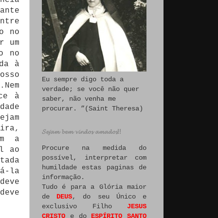
ncia
ante
ntre
o no
r um
o no
da à
osso
Eu sempre digo toda a
.Nem
verdade; se você não quer
ce à
saber, não venha me
dade
procurar. ”(Saint Theresa)
ejam
ira,
𝓢𝓮𝓳𝓪𝓶 𝓫𝓮𝓶 𝓿𝓲𝓷𝓭𝓸𝓼 𝓪𝓶𝓪𝓭𝓸𝓼!!
om a
Procure na medida do
l ao
possível, interpretar com
tada
humildade estas paginas de
á-la
informação.
deve
Tudo é para a Glória maior
deve
de
DEUS
, do seu Único e
exclusivo Filho
JESUS
CRISTO
e do
ESPÍRITO SANTO