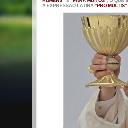
HOMENS”
E
“PARA MUITOS”
, O QUE
A EXPRESSÃO LATINA
“PRO MULTIS”