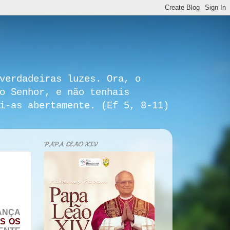
verdadeiras luzes. Ora, o
o Senhor, e não tenhais
i-as abertamente. (Ef 5, 8-11)
𝓟𝓐𝓟𝓐 𝓛𝓔𝓐̃𝓞 𝓧𝓘𝓥
ANÇA
S OS