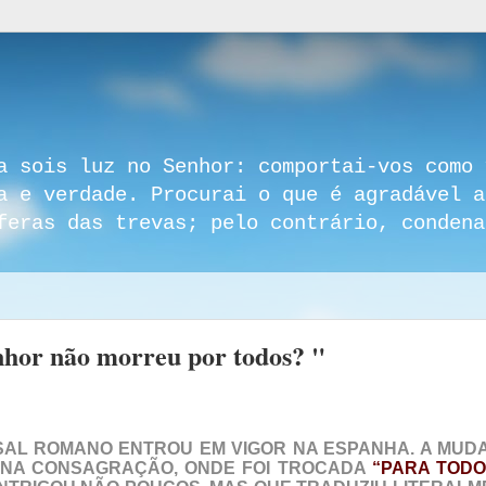
a sois luz no Senhor: comportai-vos como 
a e verdade. Procurai o que é agradável a
feras das trevas; pelo contrário, condena
nhor não morreu por todos? "
SSAL ROMANO ENTROU EM VIGOR NA ESPANHA.
A MUD
I NA CONSAGRAÇÃO, ONDE FOI TROCADA
“PARA TODO