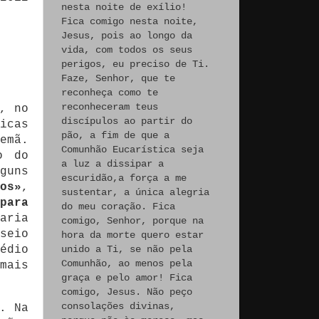
nesta noite de exílio!
Fica comigo nesta noite,
Jesus, pois ao longo da
vida, com todos os seus
perigos, eu preciso de Ti.
Faze, Senhor, que te
reconheça como te
reconheceram teus
, no
discípulos ao partir do
icas
pão, a fim de que a
emã.
Comunhão Eucarística seja
o do
a luz a dissipar a
guns
escuridão,a força a me
os»
,
sustentar, a única alegria
para
do meu coração. Fica
aria
comigo, Senhor, porque na
seio
hora da morte quero estar
édio
unido a Ti, se não pela
Comunhão, ao menos pela
mais
graça e pelo amor! Fica
comigo, Jesus. Não peço
consolações divinas,
. Na