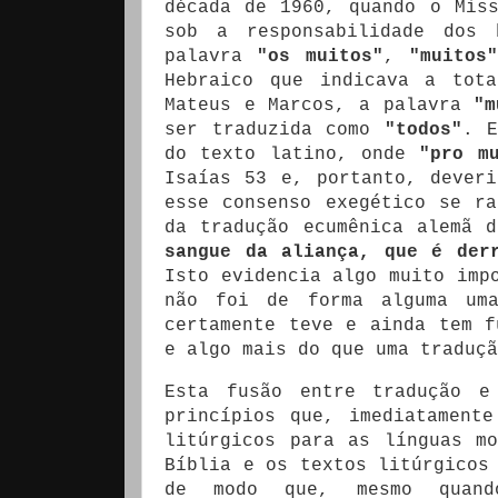
década de 1960, quando o Mis
sob a responsabilidade dos 
palavra
"os muitos"
,
"muitos
Hebraico que indicava a tot
Mateus e Marcos, a palavra
"m
ser traduzida como
"todos"
. E
do texto latino, onde
"pro m
Isaías 53 e, portanto, dever
esse consenso exegético se r
da tradução ecumênica alemã 
sangue da aliança, que é der
Isto evidencia algo muito imp
não foi de forma alguma uma
certamente teve e ainda tem f
e algo mais do que uma traduçã
Esta fusão entre tradução e
princípios que, imediatament
litúrgicos para as línguas m
Bíblia e os textos litúrgicos
de modo que, mesmo quando