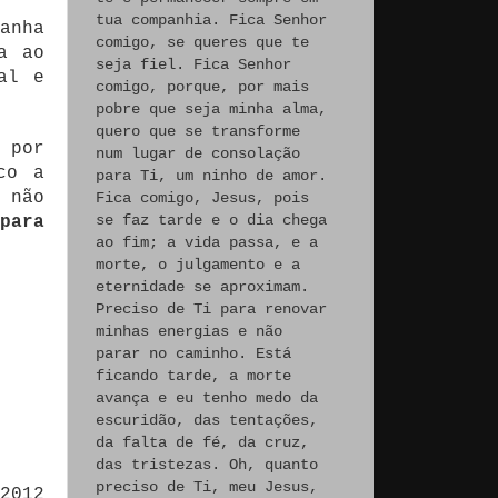
tua companhia. Fica Senhor
anha
comigo, se queres que te
a ao
seja fiel. Fica Senhor
al e
comigo, porque, por mais
pobre que seja minha alma,
quero que se transforme
 por
num lugar de consolação
co a
para Ti, um ninho de amor.
 não
Fica comigo, Jesus, pois
se faz tarde e o dia chega
para
ao fim; a vida passa, e a
morte, o julgamento e a
eternidade se aproximam.
Preciso de Ti para renovar
minhas energias e não
parar no caminho. Está
ficando tarde, a morte
avança e eu tenho medo da
escuridão, das tentações,
da falta de fé, da cruz,
das tristezas. Oh, quanto
preciso de Ti, meu Jesus,
2012