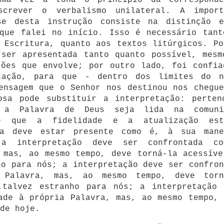
ma vez à tona o princípio da correspondê
screver o verbalismo unilateral. A import
se desta instrução consiste na distinção e
 que falei no início. Isso é necessário tant
 Escritura, quanto aos textos litúrgicos. Po
 ser apresentada tanto quanto possível, mesm
tões que envolve; por outro lado, foi confia
tação, para que - dentro dos limites do n
ensagem que o Senhor nos destinou nos chegue
osa pode substituir a interpretação: perten
e a Palavra de Deus seja lida na comuni
 e que a fidelidade e a atualização est
ra deve estar presente como é, à sua mane
 a interpretação deve ser confrontada c
 mas, ao mesmo tempo, deve torná-la acessíve
ho para nós; a interpretação deve ser confron
 Palavra, mas, ao mesmo tempo, deve torn
.talvez estranho para nós; a interpretação 
ade à própria Palavra, mas, ao mesmo tempo, 
de hoje.