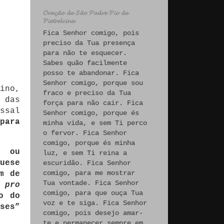
𝓞𝓻𝓪𝓬̧𝓪̃𝓸 𝓭𝓮 𝓢𝓪̃𝓸 𝓟𝓪𝓭𝓻𝓮 𝓟𝓲𝓸 𝓭𝓮
𝓟𝓲𝓮𝓽𝓻𝓮𝓵𝓬𝓲𝓷𝓪
Fica Senhor comigo, pois
preciso da Tua presença
para não te esquecer.
Sabes quão facilmente
posso te abandonar. Fica
Senhor comigo, porque sou
ino,
fraco e preciso da Tua
 das
força para não cair. Fica
ssal
Senhor comigo, porque és
para
minha vida, e sem Ti perco
o fervor. Fica Senhor
comigo, porque és minha
”
ou
luz, e sem Ti reina a
uese
escuridão. Fica Senhor
comigo, para me mostrar
m de
Tua vontade. Fica Senhor
a
pro
comigo, para que ouça Tua
o do
voz e te siga. Fica Senhor
ses”
comigo, pois desejo amar-
te e permanecer sempre em