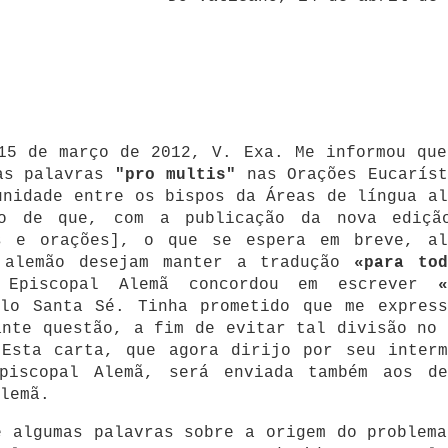
15 de março de 2012, V. Exa. Me informou que
as palavras
"pro multis"
nas Orações Eucaríst
unidade entre os bispos da Áreas de língua al
co de que, com a publicação da nova ediçã
 e orações], o que se espera em breve, al
o alemão desejam manter a tradução
«para tod
 Episcopal Alemã concordou em escrever
«
lo Santa Sé. Tinha prometido que me express
ante questão, a fim de evitar tal divisão no 
 Esta carta, que agora dirijo por seu interm
piscopal Alemã, será enviada também aos de
lemã.
e algumas palavras sobre a origem do problema