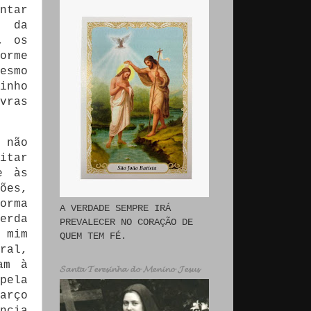
ntar
s da
, os
orme
esmo
inho
vras
 não
itar
e às
ões,
orma
A VERDADE SEMPRE IRÁ
erda
PREVALECER NO CORAÇÃO DE
 mim
QUEM TEM FÉ.
ral,
am à
𝓢𝓪𝓷𝓽𝓪 𝓣𝓮𝓻𝓮𝓼𝓲𝓷𝓱𝓪 𝓭𝓸 𝓜𝓮𝓷𝓲𝓷𝓸 𝓙𝓮𝓼𝓾𝓼
pela
arço