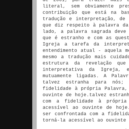
de 2001, para trazer mais u
literal, sem obviamente pre
contribuição que está na ba
tradução e interpretação, de
que diz respeito à palavra da
lado, a palavra sagrada deve
que é estranho e com as ques
Igreja a tarefa da interpre
entendimento atual - aquela m
mesmo a tradução mais cuidad
estrutura da revelação qu
interpretativa da Igreja,
mutuamente ligadas. A Palav
talvez estranha para nós;
fidelidade à própria Palavra,
ouvinte de hoje.talvez estran
com a fidelidade à própria
acessível ao ouvinte de hoje
ser confrontada com a fidelid
torná-la acessível ao ouvinte 