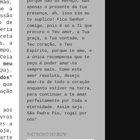
porque não às mereço, mas
mão,
apenas o presente da tua
ue a
presença, ah, isso sim eu
ssão
te suplico! Fica Senhor
o de
comigo, pois é só a Ti que
eria
procuro o Teu amor, a Tua
reta
graça, a Tua vontade, o
s, a
Teu coração, o Teu
mpo,
Espírito, porque te amo, e
Ceia
a única recompensa que te
peço é poder amar-te
 meu
sempre mais. Como este
8).
amor resoluto, desejo
dos"
amar-te de todo o coração
 que
enquanto estiver na terra,
ação
para continuar a te amar
perfeitamente por toda a
eternidade. Assim seja.
 aos
São Padre Pio, rogai por
vros
nós!
es a
oje,
𝓟𝓐𝓣𝓡𝓞𝓝𝓞 𝓓𝓞 𝓑𝓛𝓞𝓖
arte