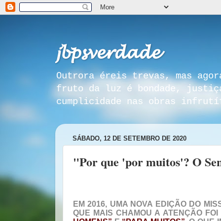
𝓳𝓫𝓹𝓼𝓿𝓮𝓻𝓭𝓪𝓭𝓮
Outrora éreis trevas, mas agor
fruto da luz é bondade, justiç
cumplicidade nas obras infrutí
SÁBADO, 12 DE SETEMBRO DE 2020
"Por que 'por muitos'? O Se
EM 2016, UMA NOVA EDIÇÃO DO MI
QUE MAIS CHAMOU A ATENÇÃO FO