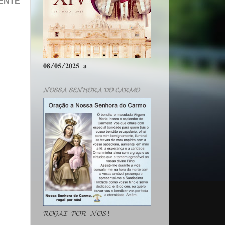
MENTE
𝟎𝟖/𝟎𝟓/𝟐𝟎𝟐𝟓 𝐚
𝓝𝓞𝓢𝓢𝓐 𝓢𝓔𝓝𝓗𝓞𝓡𝓐 𝓓𝓞 𝓒𝓐𝓡𝓜𝓞
𝓡𝓞𝓖𝓐𝓘 𝓟𝓞𝓡 𝓝𝓞́𝓢!