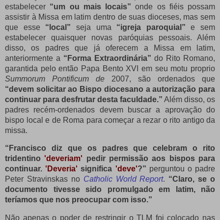
estabelecer
“um ou mais locais”
onde os fiéis possam
assistir à Missa em latim dentro de suas dioceses, mas sem
que esse
“local”
seja uma
“igreja paroquial”
e sem
estabelecer quaisquer novas paróquias pessoais. Além
disso, os padres que já oferecem a Missa em latim,
anteriormente a
“Forma Extraordinária”
do Rito Romano,
garantida pelo então Papa Bento XVI em seu motu proprio
Summorum Pontificum de
2007
, são ordenados que
“devem solicitar ao Bispo diocesano a autorização para
continuar para desfrutar desta faculdade.”
Além disso, os
padres recém-ordenados devem buscar a aprovação do
bispo local e de Roma para começar a rezar o rito antigo da
missa.
“Francisco diz que os padres que celebram o rito
tridentino
'deveriam'
pedir permissão aos bispos para
continuar.
'Deveria'
significa
'deve'
?”
perguntou o padre
Peter Stravinskas no
Catholic World Report
.
“Claro, se o
documento tivesse sido promulgado em latim, não
teríamos que nos preocupar com isso.”
Não apenas o poder de restringir o TLM foi colocado nas