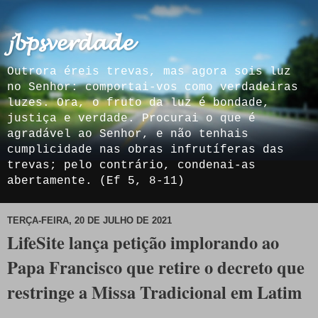
𝓳𝓫𝓹𝓼𝓿𝓮𝓻𝓭𝓪𝓭𝓮
Outrora éreis trevas, mas agora sois luz
no Senhor: comportai-vos como verdadeiras
luzes. Ora, o fruto da luz é bondade,
justiça e verdade. Procurai o que é
agradável ao Senhor, e não tenhais
cumplicidade nas obras infrutíferas das
trevas; pelo contrário, condenai-as
abertamente. (Ef 5, 8-11)
TERÇA-FEIRA, 20 DE JULHO DE 2021
LifeSite lança petição implorando ao
Papa Francisco que retire o decreto que
restringe a Missa Tradicional em Latim