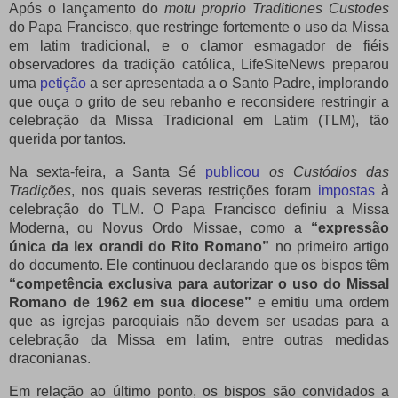
Após o lançamento do
motu proprio
Traditiones Custodes
do Papa Francisco
, que restringe fortemente o uso da Missa
em latim tradicional, e o clamor esmagador de fiéis
observadores da tradição católica, LifeSiteNews preparou
uma
petição
a ser apresentada a o Santo Padre, implorando
que ouça o grito de seu rebanho e reconsidere restringir a
celebração da Missa Tradicional em Latim (TLM), tão
querida por tantos.
Na sexta-feira, a Santa Sé
publicou
os Custódios das
Tradições
, nos quais severas restrições foram
impostas
à
celebração do TLM.
O Papa Francisco definiu a Missa
Moderna, ou Novus Ordo Missae, como a
“expressão
única da lex orandi do Rito Romano”
no primeiro artigo
do documento.
Ele continuou declarando que os bispos têm
“competência exclusiva para autorizar o uso do Missal
Romano de 1962 em sua diocese”
e emitiu uma ordem
que as igrejas paroquiais não devem ser usadas para a
celebração da Missa em latim, entre outras medidas
draconianas.
Em relação ao último ponto, os bispos são convidados a