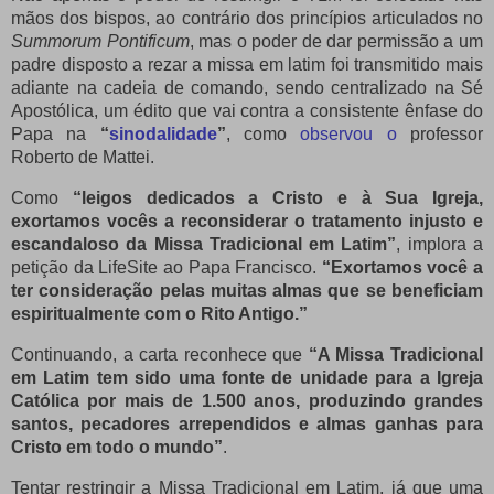
mãos dos bispos, ao contrário dos princípios articulados no
Summorum Pontificum
, mas o poder de dar permissão a um
padre disposto a rezar a missa em latim foi transmitido mais
adiante na cadeia de comando, sendo centralizado na Sé
Apostólica, um édito que vai contra a consistente ênfase do
Papa na
“
sinodalidade
”
, como
observou o
professor
Roberto de Mattei.
Como
“leigos dedicados a Cristo e à Sua Igreja,
exortamos vocês a reconsiderar o tratamento injusto e
escandaloso da Missa Tradicional em Latim”
, implora a
petição da LifeSite ao Papa Francisco.
“Exortamos você a
ter consideração pelas muitas almas que se beneficiam
espiritualmente com o Rito Antigo.”
Continuando, a carta reconhece que
“A Missa Tradicional
em Latim tem sido uma fonte de unidade para a Igreja
Católica por mais de 1.500 anos, produzindo grandes
santos, pecadores arrependidos e almas ganhas para
Cristo em todo o mundo”
.
Tentar restringir a Missa Tradicional em Latim, já que uma