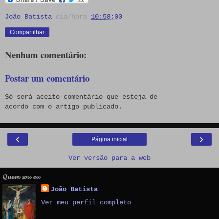
João Batista
dia/hora
10:58:00
Compartilhar
Nenhum comentário:
Postar um comentário
Só será aceito comentário que esteja de
acordo com o artigo publicado.
‹
›
Página inicial
Ver versão para a web
𝓠𝓾𝓮𝓶 𝓼𝓸𝓾 𝓮𝓾
João Batista
Ver meu perfil completo