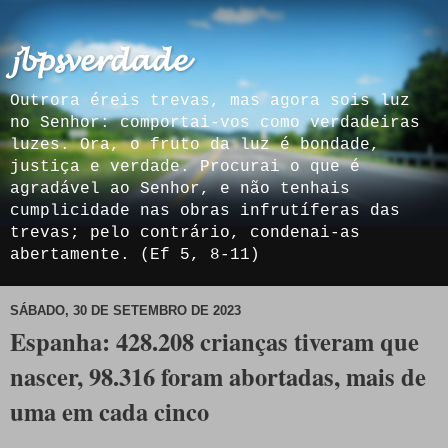
𝓳𝓫𝓹𝓼𝓿𝓮𝓻𝓭𝓪𝓭𝓮
Outrora éreis trevas, mas agora sois luz
no Senhor: comportai-vos como verdadeiras
luzes. Ora, o fruto da luz é bondade,
justiça e verdade. Procurai o que é
agradável ao Senhor, e não tenhais
cumplicidade nas obras infrutíferas das
trevas; pelo contrário, condenai-as
abertamente. (Ef 5, 8-11)
SÁBADO, 30 DE SETEMBRO DE 2023
Espanha: 428.208 crianças tiveram que
nascer, 98.316 foram abortadas, mais de
uma em cada cinco