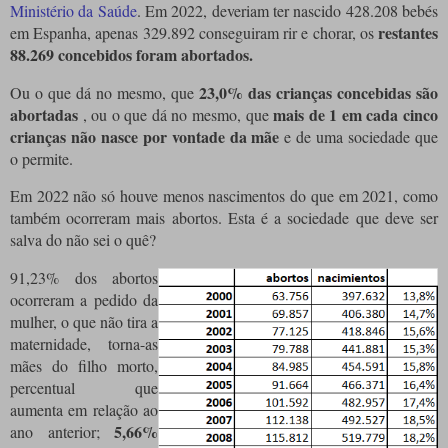
Ministério da Saúde
.
Em 2022, deveriam ter nascido 428.208 bebés
restantes
em Espanha, apenas 329.892 conseguiram rir e chorar, os
88.269 concebidos foram abortados.
23,0% das crianças concebidas são
Ou o que dá no mesmo, que
abortadas
mais de 1 em cada cinco
, ou o que dá no mesmo, que
crianças não nasce por vontade da mãe
e de uma sociedade que
o permite.
Em 2022 não só houve menos nascimentos do que em 2021, como
também ocorreram mais abortos.
Esta é a sociedade que deve ser
salva do não sei o quê?
91,23% dos abortos
ocorreram a pedido da
mulher, o que não tira a
maternidade, torna-as
mães do filho morto,
percentual que
aumenta em relação ao
5,66%
ano anterior;