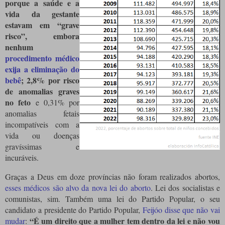
porque a saúde e a
vida da gestante
estavam em “grave
risco”, embora
nenhum
procedimento médico
exija a eliminação do
bebê
;
2,8% por risco
de anomalias graves
no feto
e 0,31% por
anomalias fetais
incompatíveis com a
vida ou doenças
gravíssimas e
incuráveis.
Graças a Deus em doze províncias não foram realizados abortos,
esses médicos são alvo da nova lei do aborto
.
Lei dos socialistas e
comunistas, sim.
Também uma lei do Partido Popular, o seu
candidato a presidente do Partido Popular,
Feijóo disse que não vai
“É um direito que a mulher tem dentro da lei e não vou
mudar
: