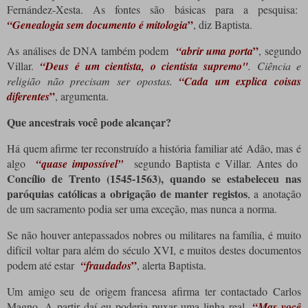
Fernández-Xesta.
As fontes são básicas para a pesquisa:
”
“Genealogia sem documento é mitologia
, diz Baptista.
”
As análises de DNA também podem
“abrir uma porta
, segundo
Villar.
“Deus é um cientista, o cientista supremo"
.
Ciência e
religião não precisam ser opostas.
“Cada um explica coisas
”
diferentes
, argumenta.
Que ancestrais você pode alcançar?
Há quem afirme ter reconstruído a história familiar até Adão, mas é
algo
“quase impossível”
segundo Baptista e Villar.
Antes do
Concílio de Trento (1545-1563), quando se estabeleceu nas
paróquias católicas a obrigação de manter registos
, a anotação
de um sacramento podia ser uma exceção, mas nunca a norma.
Se não houver antepassados ​​nobres ou militares na família, é muito
difícil voltar para além do século XVI, e muitos destes documentos
”
podem até estar
“fraudados
, alerta Baptista.
Um amigo seu de origem francesa afirma ter contactado Carlos
Magno.
A partir daí eu poderia puxar uma linha real.
“Mas você