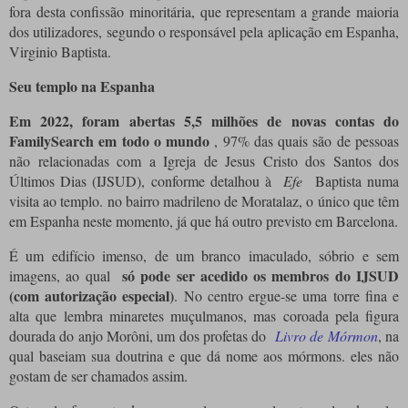
fora desta confissão minoritária, que representam a grande maioria
dos utilizadores, segundo o responsável pela aplicação em Espanha,
Virginio Baptista.
Seu templo na Espanha
Em 2022, foram abertas 5,5 milhões de novas contas do
FamilySearch em todo o mundo
, 97% das quais são de pessoas
não relacionadas com a Igreja de Jesus Cristo dos Santos dos
Últimos Dias (IJSUD), conforme detalhou à
Efe
Baptista numa
visita ao templo. no bairro madrileno de Moratalaz, o único que têm
em Espanha neste momento, já que há outro previsto em Barcelona.
É um edifício imenso, de um branco imaculado, sóbrio e sem
só pode ser acedido os membros do IJSUD
imagens, ao qual
(com autorização especial)
.
No centro ergue-se uma torre fina e
alta que lembra minaretes muçulmanos, mas coroada pela figura
dourada do anjo Morôni, um dos profetas do
Livro de Mórmon
, na
qual baseiam sua doutrina e que dá nome aos mórmons. eles não
gostam de ser chamados assim.