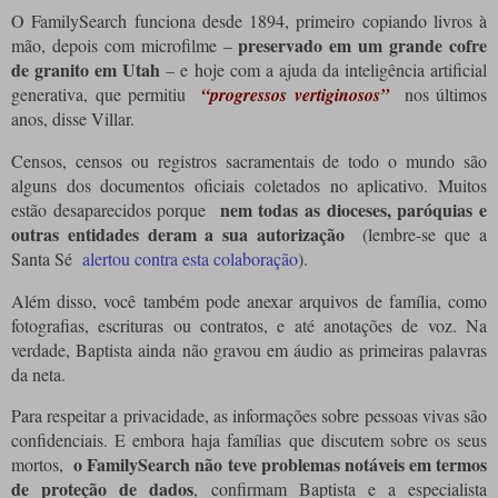
O FamilySearch funciona desde 1894, primeiro copiando livros à
preservado em um grande cofre
mão, depois com microfilme –
de granito em Utah
– e hoje com a ajuda da inteligência artificial
generativa, que permitiu
“progressos vertiginosos”
nos últimos
anos, disse Villar.
Censos, censos ou registros sacramentais de todo o mundo são
alguns dos documentos oficiais coletados no aplicativo.
Muitos
nem todas as dioceses, paróquias e
estão desaparecidos porque
outras entidades deram a sua autorização
(lembre-se que a
Santa Sé
alertou contra esta colaboração
).
Além disso, você também pode anexar arquivos de família, como
fotografias, escrituras ou contratos, e até anotações de voz.
Na
verdade, Baptista ainda não gravou em áudio as primeiras palavras
da neta.
Para respeitar a privacidade, as informações sobre pessoas vivas são
confidenciais.
E embora haja famílias que discutem sobre os seus
o FamilySearch não teve problemas notáveis ​​em termos
mortos,
de proteção de dados
, confirmam Baptista e a especialista