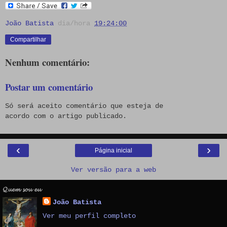
João Batista
dia/hora
19:24:00
Compartilhar
Nenhum comentário:
Postar um comentário
Só será aceito comentário que esteja de
acordo com o artigo publicado.
‹
›
Página inicial
Ver versão para a web
𝓠𝓾𝓮𝓶 𝓼𝓸𝓾 𝓮𝓾
João Batista
Ver meu perfil completo