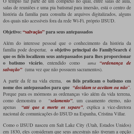
O templo faz parte de um complexo no qual, entre salas de aula,
salas de reuniões e uma pia batismal para imersão, está o centro de
história da família para consulta de arquivos digitalizados, alguns
dos quais não acessíveis fora da rede Wi-Fi. próprio IJSUD.
Objetivo:
“salvação”
para seus antepassados
Além do interesse pessoal que o conhecimento da história da
o objetivo principal do FamilySearch é
família pode despertar,
que os fiéis localizem seus antepassados ​​para lhes proporcionar
o batismo vicário
, entendido como
uma
“ordenança de
salvação”
(uma vez que não possuem sacramentos).
os fiéis praticam o batismo em
A partir da fé na vida eterna,
nome dos antepassados ​​para que
“decidam se aceitam ou não
”
.
Porque para os mórmons as ordenanças vão além da vida terrena,
como demonstra o
“
selamento”
, um casamento eterno, não
apenas
“até que a morte os separe”
, explica a vice-diretora
nacional de comunicações do IJSUD na Espanha, Cristina Villar.
Como o IJSUD nasceu em Salt Lake City (Utah, Estados Unidos)
em 1830, eles consideram que seus ancestrais não tiveram a opção