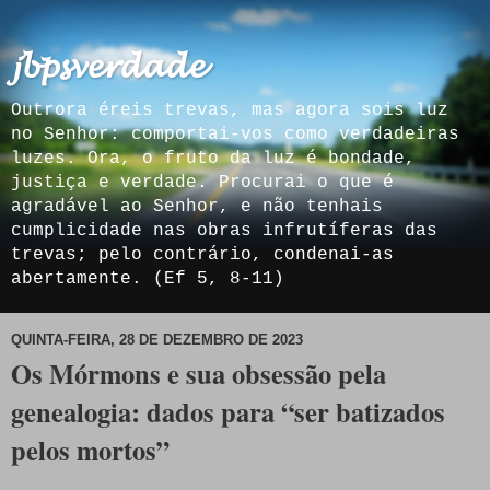
𝓳𝓫𝓹𝓼𝓿𝓮𝓻𝓭𝓪𝓭𝓮
Outrora éreis trevas, mas agora sois luz
no Senhor: comportai-vos como verdadeiras
luzes. Ora, o fruto da luz é bondade,
justiça e verdade. Procurai o que é
agradável ao Senhor, e não tenhais
cumplicidade nas obras infrutíferas das
trevas; pelo contrário, condenai-as
abertamente. (Ef 5, 8-11)
QUINTA-FEIRA, 28 DE DEZEMBRO DE 2023
Os Mórmons e sua obsessão pela
genealogia: dados para “ser batizados
pelos mortos”