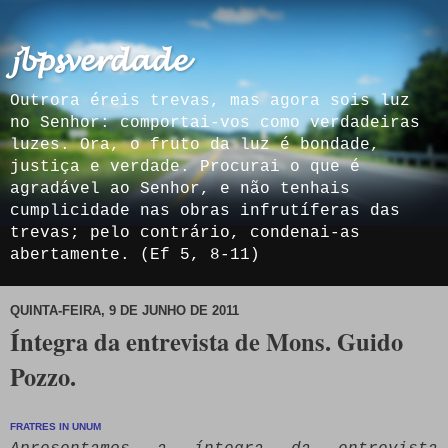
𝓳𝓫𝓹𝓼𝓿𝓮𝓻𝓭𝓪𝓭𝓮
Outrora éreis trevas, mas agora sois luz
no Senhor: comportai-vos como verdadeiras
luzes. Ora, o fruto da luz é bondade,
justiça e verdade. Procurai o que é
agradável ao Senhor, e não tenhais
cumplicidade nas obras infrutíferas das
trevas; pelo contrário, condenai-as
abertamente. (Ef 5, 8-11)
QUINTA-FEIRA, 9 DE JUNHO DE 2011
Íntegra da entrevista de Mons. Guido
Pozzo.
FRATRES IN UNUM