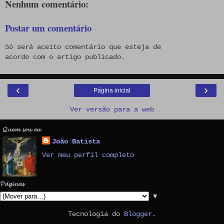
Nenhum comentário:
Postar um comentário
Só será aceito comentário que esteja de
acordo com o artigo publicado.
‹
›
Página inicial
Ver versão para a web
𝓠𝓾𝓮𝓶 𝓼𝓸𝓾 𝓮𝓾
João Batista
Ver meu perfil completo
𝓟𝓪́𝓰𝓲𝓷𝓪𝓼
▼
Tecnologia do
Blogger
.