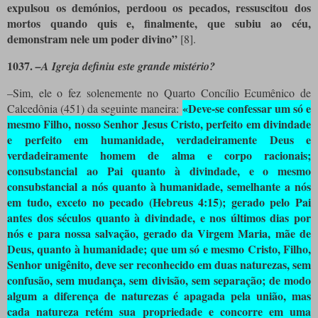
expulsou os demónios, perdoou os pecados, ressuscitou dos
mortos quando quis e, finalmente, que subiu ao céu,
demonstram nele um poder divino”
[8]
.
1037
.
–A Igreja definiu este grande mistério?
–Sim, ele o fez solenemente no Quarto Concílio Ecumênico de
«Deve-se confessar um só e
Calcedônia (451) da seguinte maneira:
mesmo Filho, nosso Senhor Jesus Cristo, perfeito em divindade
e perfeito em humanidade, verdadeiramente Deus e
verdadeiramente homem de alma e corpo racionais;
consubstancial ao Pai quanto à divindade, e o mesmo
consubstancial a nós quanto à humanidade, semelhante a nós
em tudo, exceto no pecado (Hebreus 4:15); gerado pelo Pai
antes dos séculos quanto à divindade, e nos últimos dias por
nós e para nossa salvação, gerado da Virgem Maria, mãe de
Deus, quanto à humanidade; que um só e mesmo Cristo, Filho,
Senhor unigênito, deve ser reconhecido em duas naturezas, sem
confusão, sem mudança, sem divisão, sem separação; de modo
algum a diferença de naturezas é apagada pela união, mas
cada natureza retém sua propriedade e concorre em uma