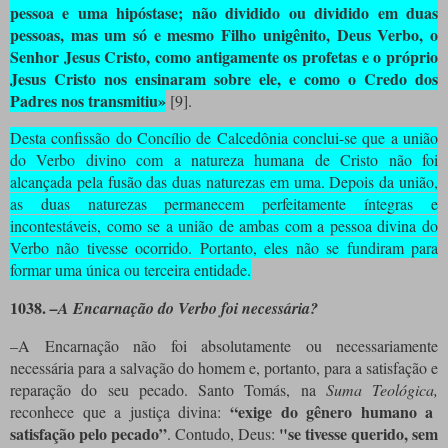
pessoa e uma hipóstase; não dividido ou dividido em duas
pessoas, mas um só e mesmo Filho unigênito, Deus Verbo, o
Senhor Jesus Cristo, como antigamente os profetas e o próprio
Jesus Cristo nos ensinaram sobre ele, e como o Credo dos
Padres nos transmitiu»
[9]
.
Desta confissão do Concílio de Calcedônia conclui-se que a união
do Verbo divino com a natureza humana de Cristo não foi
alcançada pela fusão das duas naturezas em uma. Depois da união,
as duas naturezas permanecem perfeitamente íntegras e
incontestáveis, como se a união de ambas com a pessoa divina do
Verbo não tivesse ocorrido. Portanto, eles não se fundiram para
formar uma única ou terceira entidade.
1038.
–A Encarnação do Verbo foi necessária?
–A Encarnação não foi absolutamente ou necessariamente
necessária para a salvação do homem e, portanto, para a satisfação e
reparação do seu pecado. Santo Tomás, na
Suma Teológica,
“exige do gênero humano a
reconhece que a justiça divina:
satisfação pelo pecado”
"se tivesse querido, sem
. Contudo, Deus: