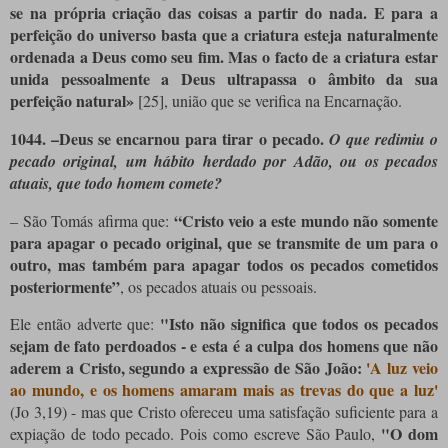
se na própria criação das coisas a partir do nada. E para a
perfeição do universo basta que a criatura esteja naturalmente
ordenada a Deus como seu fim. Mas o facto de a criatura estar
unida pessoalmente a Deus ultrapassa o âmbito da sua
perfeição natural»
[25]
, união que se verifica na Encarnação.
1044.
–Deus se encarnou para tirar o pecado.
O que redimiu o
pecado original, um hábito herdado por Adão, ou os pecados
atuais, que todo homem comete?
“Cristo veio a este mundo não somente
– São Tomás afirma que:
para apagar o pecado original, que se transmite de um para o
outro, mas também para apagar todos os pecados cometidos
posteriormente”
, os pecados atuais ou pessoais.
"Isto não significa que todos os pecados
Ele então adverte que:
sejam de fato perdoados - e esta é a culpa dos homens que não
aderem a Cristo, segundo a expressão de São João:
'A luz veio
ao mundo, e os homens amaram mais as trevas do que a luz'
(Jo 3,19) - mas que Cristo ofereceu uma satisfação suficiente para a
"O dom
expiação de todo pecado. Pois como escreve São Paulo,