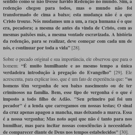
sentido como se não tivesse havido Redenção no mundo. Sim, a
redenção chegou para todos, mas o mundo não foi
transformado de cima a baixo; esta mudança não é a que
Cristo trouxe. Nós mudamos um a um, a raça humana é o que
era, pecadora; a mesma de antes da vinda de Cristo, com as
mesmas paixões más, a mesma vontade escravizada. A história
da redenção, para se realizar, deve começar com cada um de
nós, e continuar por toda a vida”
[28]
.
Sobre o pecado original e sua importância, ele observou que para o
“É muito humilhante e ao mesmo tempo a única
homem:
verdadeira introdução à pregação do Evangelho”
[29]
. Ele
"os
acrescenta, para explicar isso, que é um fato de experiência que:
homens têm vergonha de seu baixo nascimento ou de ter
criminosos na família. Bem, esse tipo de vergonha é o que é
imposto a todo filho de Adão. "Seu primeiro pai foi um
pecador" é a lenda que carregamos em nossas testas; O sinal
da cruz apenas apagou a mancha, mas deixando a marca. Essa
é a nossa vergonha; Mas noto aqui que não é tanto para nos
humilhar, mas para incitar nossas consciências à necessidade
de comparecer diante de Deus nos tempos estabelecidos"
[30]
.