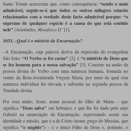
“sendo o mais
Santo Tomás acrescenta que, como consequência:
admirável, seguir-se-á que todos os outros milagres estarão
relacionados com a verdade deste facto admirável porque: “o
supremo de qualquer espécie é a causa do que está contido
nele”
(Aristóteles,
Metafísica
I)”
[1]
.
1033.
–Qual é o mistério da Encarnação?
–A Encarnação, cuja palavra deriva da expressão do evangelista
“O Verbo se fez carne”
“o mistério de Deus que
São João:
[2]
, é
se fez homem para a nossa salvação”
[3]
. Consiste na união da
pessoa divina do Verbo com uma natureza humana, formada no
ventre da Bem-Aventurada Virgem Maria, por meio da qual esta
natureza individual foi elevada e subsistiu na segunda pessoa da
Trindade divina.
Por essa união, Jesus, nome pessoal do filho de Maria – que
"Deus salva"
significa
em hebraico, e que lhe foi dado pelo anjo
Gabriel na anunciação da Encarnação, expressando assim sua
identidade e missão, que é a de Cristo (nome grego do Messias, que
"o ungido"
significa
) – é o único Filho de Deus e, portanto, o