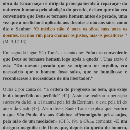
obra da Encarnação é dirigida principalmente à reparação da
natureza humana pela abolição do pecado, é claro que não era
conveniente que Deus se tornasse homem antes do pecado, uma
vez que a medicina é aplicada aos doentes e não aos sãos, como
diz o Senhor:
'O médico não é para os sãos, mas para os
doentes. Eu não vim para chamar os justos, mas os pecadores'
"
(Mt 9,12-13).
“não era conveniente
Em segundo lugar, São Tomás sustenta que:
que Deus se tornasse homem logo após a queda”
. Uma razão é
"Do mesmo pecado que se originou no orgulho, era
esta:
necessário que o homem fosse salvo, que se humilhasse e
reconhecesse a necessidade de um libertador."
“a ordem do progresso no bem, que exige
Outra é por causa de:
ir do imperfeito ao perfeito”
[42]
. Assim se realizou a perfeição
sucessiva da lei, a lei natural pela lei da Escritura, e esta pela lei do
«sobre
amor de Cristo
[43]
. Além disso, Santo Tomás explica que:
o que São Paulo diz aos Gálatas: «Promulgado pelos anjos,
pela mão de um mediador»
«É um
(Gl 3, 19), a
Glosa
comenta:
desígnio magnífico de Deus que, depois da queda do homem,