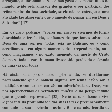
arrogante, autoconfiante; se ele não gosta das modas fúteis do
mundo, ávido pela amizade dos grandes e por participar dos
refinamentos da boa sociedade, se ele não se entregou a uma
atividade tão absorvente que o impede de pensar em seu Deus e
Salvador"
[
37]
.
"correr um risco se vivermos de forma
Em vez disso, podemos:
descuidada e irrefletida, confiantes de que fomos salvos por
Deus de uma vez por todas, seja no Batismo, ou - como
acreditamos - em algum momento de arrependimento, ou -
como imaginamos - no exato momento da morte de Cristo
(como se toda a raça humana tivesse sido perdoada e elevada
de uma vez por todas)"
.
“pior ainda, se duvidarmos
Há ainda outra possibilidade:
profanamente que o homem alguma vez tenha caído sob a
maldição, e confiarmos em vão na misericórdia de Deus, sem
nos apercebermos da verdadeira miséria e do perigo infinito
que o pecado representa”
[38]
. Neste caso, o homem vive:
«ignorante da profundidade das suas faltas e presunçosamente
confiante na sua inocência – assim crê – e na misericórdia de