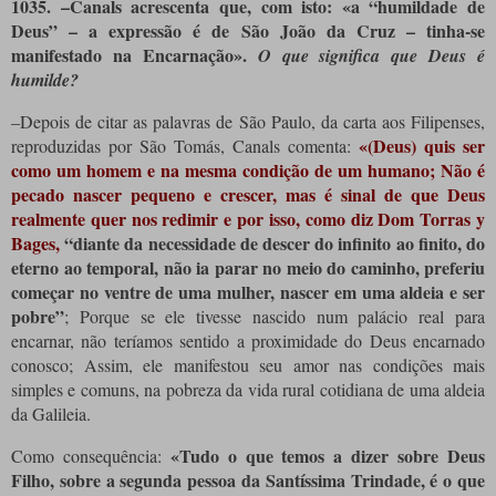
1035.
–Canals acrescenta que, com isto: «a “humildade de
Deus” – a expressão é de São João da Cruz – tinha-se
manifestado na Encarnação».
O que significa que Deus é
humilde?
–Depois de citar as palavras de São Paulo, da carta aos Filipenses,
«(Deus) quis ser
reproduzidas por São Tomás, Canals comenta:
como um homem e na mesma condição de um humano; Não é
pecado nascer pequeno e crescer, mas é sinal de que Deus
realmente quer nos redimir e por isso, como diz Dom Torras y
Bages,
“diante da necessidade de descer do infinito ao finito, do
eterno ao temporal, não ia parar no meio do caminho, preferiu
começar no ventre de uma mulher, nascer em uma aldeia e ser
pobre”
; Porque se ele tivesse nascido num palácio real para
encarnar, não teríamos sentido a proximidade do Deus encarnado
conosco; Assim, ele manifestou seu amor nas condições mais
simples e comuns, na pobreza da vida rural cotidiana de uma aldeia
da Galileia.
«Tudo o que temos a dizer sobre Deus
Como consequência:
Filho, sobre a segunda pessoa da Santíssima Trindade, é o que