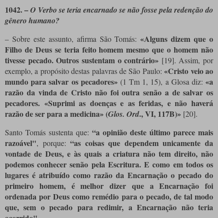
1042.
–
O Verbo se teria encarnado se não fosse pela redenção do
gênero humano?
«Alguns dizem que o
– Sobre este assunto, afirma São Tomás:
Filho de Deus se teria feito homem mesmo que o homem não
tivesse pecado. Outros sustentam o contrário»
[19]
. Assim, por
«Cristo veio ao
exemplo, a propósito destas palavras de São Paulo:
mundo para salvar os pecadores»
«a
(1 Tm 1, 15), a Glosa diz:
razão da vinda de Cristo não foi outra senão a de salvar os
pecadores. «Suprimi as doenças e as feridas, e não haverá
razão de ser para a medicina» (
., VI, 117B)»
Glos. Ord
[20]
.
“a opinião deste último parece mais
Santo Tomás sustenta que:
razoável"
“as coisas que dependem unicamente da
, porque:
vontade de Deus, e às quais a criatura não tem direito, não
podemos conhecer senão pela Escritura. E como em todos os
lugares é atribuído como razão da Encarnação o pecado do
primeiro homem, é melhor dizer que a Encarnação foi
ordenada por Deus como remédio para o pecado, de tal modo
que, sem o pecado para redimir, a Encarnação não teria
ocorrido"
.