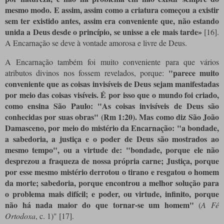
mesmo modo. E assim, assim como a criatura começou a existir
sem ter existido antes, assim era conveniente que, não estando
unida a Deus desde o princípio, se unisse a ele mais tarde»
[16]
.
A Encarnação se deve à vontade amorosa e livre de Deus.
A Encarnação também foi muito conveniente para que vários
"parece muito
atributos divinos nos fossem revelados, porque:
conveniente que as coisas invisíveis de Deus sejam manifestadas
por meio das coisas visíveis. É por isso que o mundo foi criado,
como ensina São Paulo: "As coisas invisíveis de Deus são
conhecidas por suas obras" (Rm 1:20). Mas como diz São João
Damasceno, por meio do mistério da Encarnação: "a bondade,
a sabedoria, a justiça e o poder de Deus são mostrados ao
mesmo tempo", ou a virtude de: "bondade, porque ele não
desprezou a fraqueza de nossa própria carne; Justiça, porque
por esse mesmo mistério derrotou o tirano e resgatou o homem
da morte; sabedoria, porque encontrou a melhor solução para
o problema mais difícil; e poder, ou virtude, infinito, porque
não há nada maior do que tornar-se um homem"
(
A Fé
Ortodoxa
, c. 1)"
[17]
.