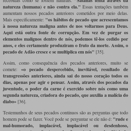
"Satanás tenta através da
recebidas como se fossem naturais.
natureza (humana) e não contra ela."
Essas tentações também
aumentam nossos pecados anteriores cometidos por meio delas.
"os hábitos de pecado que acrescentamos
Mais especificamente:
à nossa natureza maligna antes de nos voltarmos para Deus.
Aqui está outra fonte de corrupção. Em vez de purgar os
elementos malignos dentro de nós, podemos tê-los cedido por
anos, e eles certamente produziram o fruto da morte. Assim, o
pecado de Adão cresce e se multiplica em nós"
[35]
.
Assim, como consequência dos pecados anteriores, muito se
«o pecado despercebido, inevitável, resultado de
comete:
transgressões anteriores, ainda sai do nosso coração todos os
dias, apenas por agir e pensar. Assim, através dos pecados da
juventude, o poder da carne é exercido sobre nós como uma
segunda natureza, criadora do pecado, que auxilia a malícia do
diabo»
[36]
.
Testemunhos de seus pecados contínuos são as perguntas que todo
"rude e
homem pode se fazer. Você pode se perguntar se ele não é:
mal-humorado, implacável, implacável ou desdenhoso,