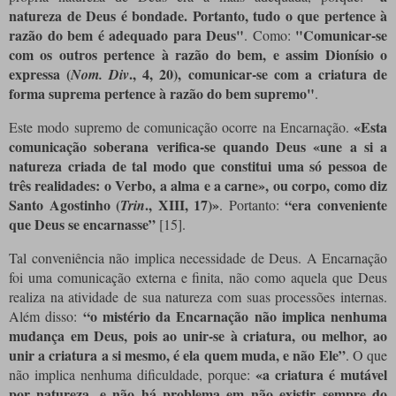
natureza de Deus é bondade. Portanto, tudo o que pertence à
razão do bem é adequado para Deus"
"Comunicar-se
. Como:
com os outros pertence à razão do bem, e assim Dionísio o
expressa (
., 4, 20), comunicar-se com a criatura de
Nom. Div
forma suprema pertence à razão do bem supremo"
.
«Esta
Este modo supremo de comunicação ocorre na Encarnação.
comunicação soberana verifica-se quando Deus «une a si a
natureza criada de tal modo que constitui uma só pessoa de
três realidades: o Verbo, a alma e a carne», ou corpo, como diz
Santo Agostinho (
., XIII, 17)»
“era conveniente
Trin
. Portanto:
que Deus se encarnasse”
[15]
.
Tal conveniência não implica necessidade de Deus. A Encarnação
foi uma comunicação externa e finita, não como aquela que Deus
realiza na atividade de sua natureza com suas processões internas.
“o mistério da Encarnação não implica nenhuma
Além disso:
mudança em Deus, pois ao unir-se à criatura, ou melhor, ao
unir a criatura a si mesmo, é ela quem muda, e não Ele”
. O que
«a criatura é mutável
não implica nenhuma dificuldade, porque:
por natureza, e não há problema em não existir sempre do