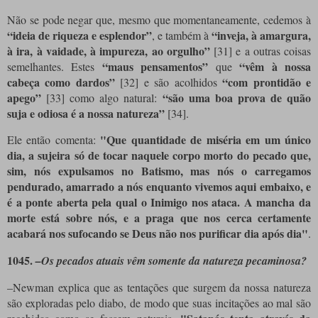
Não se pode negar que, mesmo que momentaneamente, cedemos à
“ideia de riqueza e esplendor”
“inveja, à amargura,
, e também à
à ira, à vaidade, à impureza, ao orgulho”
[31]
e a outras coisas
“maus pensamentos”
“vêm à nossa
semelhantes. Estes
que
cabeça como dardos”
“com prontidão e
[32]
e são acolhidos
apego”
“são uma boa prova de quão
[33]
como algo natural:
suja e odiosa é a nossa natureza”
[34]
.
"Que quantidade de miséria em um único
Ele então comenta:
dia, a sujeira só de tocar naquele corpo morto do pecado que,
sim, nós expulsamos no Batismo, mas nós o carregamos
pendurado, amarrado a nós enquanto vivemos aqui embaixo, e
é a ponte aberta pela qual o Inimigo nos ataca. A mancha da
morte está sobre nós, e a praga que nos cerca certamente
acabará nos sufocando se Deus não nos purificar dia após dia"
.
1045.
–Os pecados atuais vêm somente da natureza pecaminosa?
–Newman explica que as tentações que surgem da nossa natureza
são exploradas pelo diabo, de modo que suas incitações ao mal são