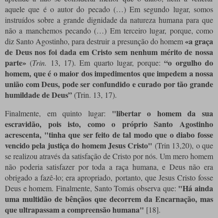
aquele que é o autor do pecado (…) Em segundo lugar, somos
instruídos sobre a grande dignidade da natureza humana para que
não a manchemos pecando (…) Em terceiro lugar, porque, como
«a graça
diz Santo Agostinho, para destruir a presunção do homem
de Deus nos foi dada em Cristo sem nenhum mérito de nossa
parte»
“o orgulho do
(
Trin.
13, 17). Em quarto lugar, porque:
homem, que é o maior dos impedimentos que impedem a nossa
união com Deus, pode ser confundido e curado por tão grande
humildade de Deus”
(Trin. 13, 17).
"libertar o homem da sua
Finalmente, em quinto lugar:
escravidão, pois isto, como o próprio Santo Agostinho
acrescenta, "tinha que ser feito de tal modo que o diabo fosse
vencido pela justiça do homem Jesus Cristo"
(Trin 13,20), o que
se realizou através da satisfação de Cristo por nós. Um mero homem
não poderia satisfazer por toda a raça humana, e Deus não era
obrigado a fazê-lo; era apropriado, portanto, que Jesus Cristo fosse
"Há ainda
Deus e homem. Finalmente, Santo Tomás observa que:
uma multidão de bênçãos que decorrem da Encarnação, mas
que ultrapassam a compreensão humana"
[18]
.