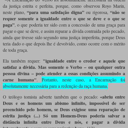
da justiça estrita e perfeita, porque, como observou Royo Marín,
“para uma satisfação digna”
“não se
neste plano,
ou rigorosa,
requer somente a igualdade entre o que se deve e o que se
paga”
, o que poderia ter sido com a concessão de uma graça para
pagar o que se deve, e assim reparar a dívida contraída pelo pecado,
ainda que tivesse sido segundo uma justiça imperfeita, porque Deus
teria dado o que depois lhe é devolvido, como ocorre com o mérito
de toda graça.
"igualdade entre o credor e aquele que
Ela também requer:
satisfaz a dívida. Mas somente o Verbo – ou qualquer outra
pessoa divina – pode atender a essas condições assumindo a
carne humana"
.
Portanto, neste caso, a Encarnação foi
absolutamente necessária para a redenção da raça humana.
«abriu entre
O teólogo tomista adverte também que o pecado:
Deus e os homens um abismo infinito, impossível de ser
preenchido pelo homem, se Deus exigisse uma reparação de
estrita justiça (...) Só um Homem-Deus poderia salvar a
distância infinita entre Deus e nós, e pagar a dívida