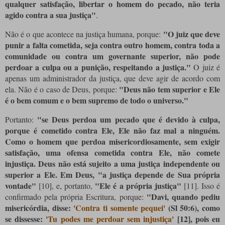
qualquer satisfação, libertar o homem do pecado, não teria
agido contra a sua justiça"
.
"O juiz que deve
Não é o que acontece na justiça humana, porque:
punir a falta cometida, seja contra outro homem, contra toda a
comunidade ou contra um governante superior, não pode
perdoar a culpa ou a punição, respeitando a justiça."
O juiz é
apenas um administrador da justiça, que deve agir de acordo com
"Deus não tem superior e Ele
ela. Não é o caso de Deus, porque:
é o bem comum e o bem supremo de todo o universo."
"se Deus perdoa um pecado que é devido à culpa,
Portanto:
porque é cometido contra Ele, Ele não faz mal a ninguém.
Como o homem que perdoa misericordiosamente, sem exigir
satisfação, uma ofensa cometida contra Ele, não comete
injustiça. Deus não está sujeito a uma justiça independente ou
superior a Ele. Em Deus, "a justiça depende de Sua própria
vontade"
"Ele é a própria justiça"
[10]
, e, portanto,
[11]
. Isso é
"Davi, quando pediu
confirmado pela própria Escritura, porque:
misericórdia, disse:
'Contra ti somente pequei'
(Sl 50:6), como
se dissesse:
'Tu podes me perdoar sem injustiça'
[12]
, pois eu