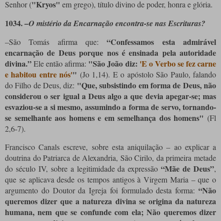
"Kryos"
Senhor (
em grego), título divino de poder, honra e glória.
1034.
–O mistério da Encarnação encontra-se nas Escrituras?
“Confessamos esta admirável
–São Tomás afirma que:
encarnação de Deus porque nos é ensinada pela autoridade
divina.”
"São João diz:
'E o Verbo se fez carne
Ele então afirma:
e habitou entre nós'
"
(Jo 1,14). E o apóstolo São Paulo, falando
"Que, subsistindo em forma de Deus, não
do Filho de Deus, diz:
considerou o ser igual a Deus algo a que devia apegar-se; mas
esvaziou-se a si mesmo, assumindo a forma de servo, tornando-
se semelhante aos homens e em semelhança dos homens"
(Fl
2,6-7).
Francisco Canals escreve, sobre esta aniquilação – ao explicar a
doutrina do Patriarca de Alexandria, São Cirilo, da primeira metade
“Mãe de Deus”
do século IV, sobre a legitimidade da expressão
,
que se aplicava desde os tempos antigos à Virgem Maria – que o
“Não
argumento do Doutor da Igreja foi formulado desta forma:
queremos dizer que a natureza divina se origina da natureza
humana, nem que se confunde com ela; Não queremos dizer