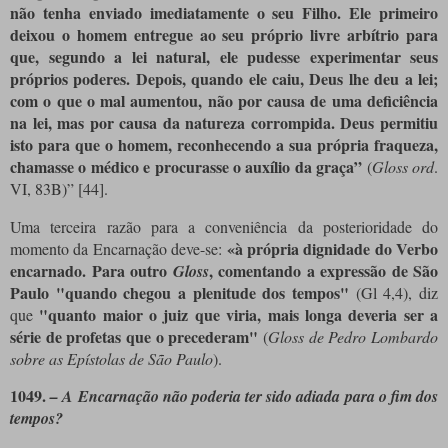
não tenha enviado imediatamente o seu Filho. Ele primeiro
deixou o homem entregue ao seu próprio livre arbítrio para
que, segundo a lei natural, ele pudesse experimentar seus
próprios poderes. Depois, quando ele caiu, Deus lhe deu a lei;
com o que o mal aumentou, não por causa de uma deficiência
na lei, mas por causa da natureza corrompida. Deus permitiu
isto para que o homem, reconhecendo a sua própria fraqueza,
chamasse o médico e procurasse o auxílio da graça”
(
Gloss ord
.
VI, 83B)”
[44]
.
Uma terceira razão para a conveniência da posterioridade do
«à própria dignidade do Verbo
momento da Encarnação deve-se:
encarnado. Para outro
, comentando a expressão de São
Gloss
Paulo "quando chegou a plenitude dos tempos"
(Gl 4,4), diz
"quanto maior o juiz que viria, mais longa deveria ser a
que
série de profetas que o precederam"
(
Gloss de Pedro Lombardo
sobre as Epístolas de São Paulo
).
1049.
– A Encarnação não poderia ter sido adiada para o fim dos
tempos?