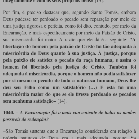
integralmente e com os seus próprios bens»
[13]
.
Por fim, é preciso destacar que, segundo Santo Tomás, embora
Deus pudesse ter perdoado o pecado sem reparação por meio de
uma justiça rigorosa e perfeita, como foi dito, contudo, por meio da
Encarnação, e mais especificamente por meio da Paixão de Cristo,
"A
sua misericórdia foi maior. A razão que ele dá é a seguinte:
libertação do homem pela paixão de Cristo foi tão adequada à
misericórdia de Deus quanto à sua justiça. À justiça, porque
pela paixão ele satisfez o pecado da raça humana, e assim o
homem foi libertado pela justiça de Cristo. Também foi
adequada à misericórdia, porque o homem não podia satisfazer
por si mesmo o pecado de toda a natureza humana, Deus lhe
deu seu Filho como um satisfatório (…) E esta foi uma
misericórdia maior do que se ele tivesse perdoado os pecados
sem nenhuma satisfação»
[14]
.
1040.
–
A Encarnação foi o mais conveniente de todos os modos
possíveis de redenção?
–São Tomás sustenta que a Encarnação considerada em relação à
“a
própria natureza de Deus era a mais adequada, porque: