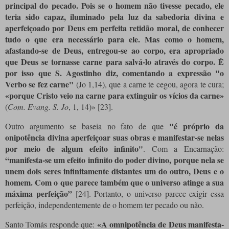
principal do pecado. Pois se o homem não tivesse pecado, ele
teria sido capaz, iluminado pela luz da sabedoria divina e
aperfeiçoado por Deus em perfeita retidão moral, de conhecer
tudo o que era necessário para ele. Mas como o homem,
afastando-se de Deus, entregou-se ao corpo, era apropriado
que Deus se tornasse carne para salvá-lo através do corpo. É
por isso que S. Agostinho diz, comentando a expressão "o
Verbo se fez carne"
(Jo 1,14), que a carne te cegou, agora te cura;
«porque Cristo veio na carne para extinguir os vícios da carne»
(
Com. Evang. S. Jo
, 1, 14)»
[23]
.
"é próprio da
Outro argumento se baseia no fato de que
onipotência divina aperfeiçoar suas obras e manifestar-se nelas
por meio de algum efeito infinito"
. Com a Encarnação:
“manifesta-se um efeito infinito do poder divino, porque nela se
unem dois seres infinitamente distantes um do outro, Deus e o
homem. Com o que parece também que o universo atinge a sua
máxima perfeição”
[24]
. Portanto, o universo parece exigir essa
perfeição, independentemente de o homem ter pecado ou não.
«A omnipotência de Deus manifesta-
Santo Tomás responde que: