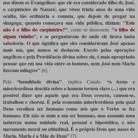
nos dizem os Evangelhos: que ele era considerado filho de José,
o carpinteiro de Nazaré; que viveu trinta anos de uma vida
oculta, tão ordinária e comum, que depois de pregar na
sinagoga, quando começava sua vida pública, diziam:
"Este
não é o filho do carpinteiro?"
"o filho de
, como se dissessem:
algum vizinho"
, e se perguntavam de onde ele tirava tanta
sabedoria. O que significa que eles consideravam José apenas
mais um, que nunca se destacou. Exceto pelas operações
angélicas e pela Providência divina sobre ele, é mais apropriado
pensar que em sua vida entre os homens, nem José nem Maria
fizeram milagres"
[6]
.
“humildade divina”
“a terna e
Pela
, explica Canals:
misericordiosa descida sobre o homem tornou claro (...) que era
possível dizer que aquele que era Deus cresceu, cansou-se,
trabalhou e chorou. É pela economia misericordiosa pela qual
Deus escolheu ser humano como nós que o Verbo se fez
humano. Ele não se uniu a um ser humano, mas assumiu uma
natureza numa unidade real, pessoal e hipostática, e não
meramente moral ou atitudinal. É o próprio Deus que nasce de
Maria, Maria é a Mãe de Deus”
[7]
.