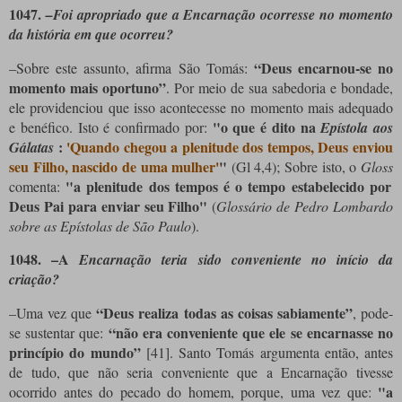
1047.
–Foi apropriado que a Encarnação ocorresse no momento
da história em que ocorreu?
“Deus encarnou-se no
–Sobre este assunto, afirma São Tomás:
momento mais oportuno”
. Por meio de sua sabedoria e bondade,
ele providenciou que isso acontecesse no momento mais adequado
"o que é dito na
e benéfico. Isto é confirmado por:
Epístola aos
:
'Quando chegou a plenitude dos tempos, Deus enviou
Gálatas
seu Filho, nascido de uma mulher'
"
(Gl 4,4); Sobre isto, o
Gloss
"a plenitude dos tempos é o tempo estabelecido por
comenta:
Deus Pai para enviar seu Filho"
(
Glossário de Pedro Lombardo
sobre as Epístolas de São Paulo
).
1048
. –A
Encarnação teria sido conveniente no início da
criação?
“Deus realiza todas as coisas sabiamente”
–Uma vez que
, pode-
“não era conveniente que ele se encarnasse no
se sustentar que:
princípio do mundo”
[41]
. Santo Tomás argumenta então, antes
de tudo, que não seria conveniente que a Encarnação tivesse
"a
ocorrido antes do pecado do homem, porque, uma vez que: