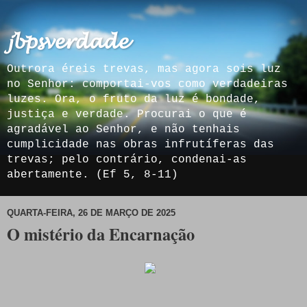
𝓳𝓫𝓹𝓼𝓿𝓮𝓻𝓭𝓪𝓭𝓮
Outrora éreis trevas, mas agora sois luz
no Senhor: comportai-vos como verdadeiras
luzes. Ora, o fruto da luz é bondade,
justiça e verdade. Procurai o que é
agradável ao Senhor, e não tenhais
cumplicidade nas obras infrutíferas das
trevas; pelo contrário, condenai-as
abertamente. (Ef 5, 8-11)
QUARTA-FEIRA, 26 DE MARÇO DE 2025
O mistério da Encarnação