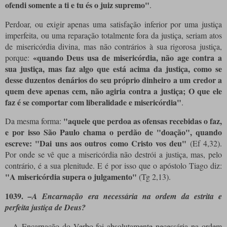
ofendi somente a ti e tu és o juiz supremo"
.
Perdoar, ou exigir apenas uma satisfação inferior por uma justiça
imperfeita, ou uma reparação totalmente fora da justiça, seriam atos
de misericórdia divina, mas não contrários à sua rigorosa justiça,
«quando Deus usa de misericórdia, não age contra a
porque:
sua justiça, mas faz algo que está acima da justiça, como se
desse duzentos denários do seu próprio dinheiro a um credor a
quem deve apenas cem, não agiria contra a justiça; O que ele
faz é se comportar com liberalidade e misericórdia"
.
"aquele que perdoa as ofensas recebidas o faz,
Da mesma forma:
e por isso São Paulo chama o perdão de "doação", quando
escreve: "Dai uns aos outros como Cristo vos deu"
(Ef 4,32).
Por onde se vê que a misericórdia não destrói a justiça, mas, pelo
contrário, é a sua plenitude. E é por isso que o apóstolo Tiago diz:
"A misericórdia supera o julgamento"
(Tg 2,13).
1039.
–A Encarnação era necessária na ordem da estrita e
perfeita justiça de Deus?
–A Encarnação do Verbo foi absolutamente necessária na ordem