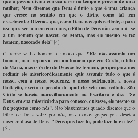
que a pessoa divina começa a ser no tempo e provém de uma
mulher; Nem dizemos que Deus é finito e que é uma criança
que cresce no sentido em que o divino como tal tem
crescimento; Dizemos que, como Deus nos quis redimir, e para
isso quis ser homem como nós, o Filho de Deus não veio unir-se
a um homem que nasceu de Maria, mas ele mesmo se fez
homem, nascendo dela”
[4]
.
"Ele não assumiu um
O Verbo se faz homem, de modo que:
homem, nem repousou em um homem que era Cristo, o filho
de Maria, mas o Verbo de Deus se fez homem, porque para nos
redimir ele misericordiosamente quis assumir tudo o que é
nosso, com a nossa pequenez, o nosso sofrimento, a nossa
limitação, exceto o pecado do qual ele veio nos redimir. São
Cirilo se baseia maravilhosamente na Escritura e diz: "Se
Deus, em sua misericórdia para conosco, quisesse, ele mesmo se
fez pequeno como nós"
. Não blasfemamos quando dizemos que o
Filho de Deus sofre por nós, mas damos graças pela descida
"Deus quis fazê-lo, pôde fazê-lo e o fez"
misericordiosa de Deus.
[5]
.