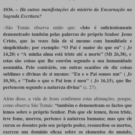
1036.
– Há outras manifestações do mistério da Encarnação na
Sagrada Escritura?
«Isto é suficientemente
–São Tomás observa então que:
demonstrado também pelas palavras do próprio Senhor Jesus
Cristo, que às vezes fala de si mesmo com humildade e
simplicidade; por exemplo: “O Pai é maior do que eu” (
Jo
14,28) e “A minha alma está triste até a morte” (Mt 26,38), e
estas são coisas que lhe convêm segundo a sua humanidade
assumida. Pelo contrário, em outras ocasiões ele diz coisas
sublimes e divinas de si mesmo: "Eu e o Pai somos um" (
Jo
10,30), e "Tudo o que o Pai tem é meu" (
16,15), que lhe
Jo
pertencem segundo a natureza divina"
(c. 27).
Além disso, a vida de Jesus confirmou estas afirmações, porque,
“também o demonstram os factos que
como observa São Tomás:
lemos sobre o próprio Senhor. Pois que ele temeu, ficou triste,
teve fome, morreu, pertence à natureza humana; mas que ele
curou os doentes pelo seu próprio poder, ressuscitou os mortos,
exerceu um domínio eficaz sobre os elementos do mundo,