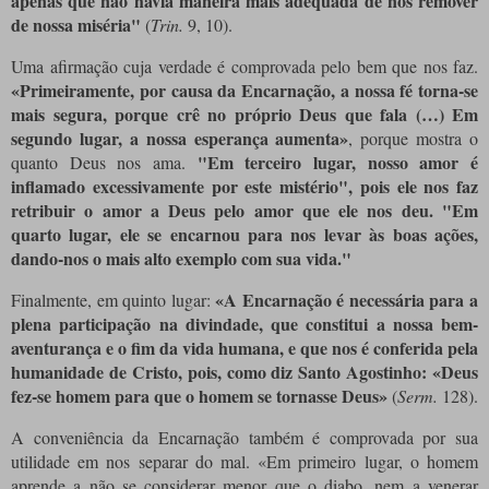
apenas que não havia maneira mais adequada de nos remover
de nossa miséria"
(
Trin.
9, 10).
Uma afirmação cuja verdade é comprovada pelo bem que nos faz.
«Primeiramente, por causa da Encarnação, a nossa fé torna-se
mais segura, porque crê no próprio Deus que fala (…) Em
segundo lugar, a nossa esperança aumenta»
, porque mostra o
"Em terceiro lugar, nosso amor é
quanto Deus nos ama.
inflamado excessivamente por este mistério", pois ele nos faz
retribuir o amor a Deus pelo amor que ele nos deu. "Em
quarto lugar, ele se encarnou para nos levar às boas ações,
dando-nos o mais alto exemplo com sua vida."
«A Encarnação é necessária para a
Finalmente, em quinto lugar:
plena participação na divindade, que constitui a nossa bem-
aventurança e o fim da vida humana, e que nos é conferida pela
humanidade de Cristo, pois, como diz Santo Agostinho: «Deus
fez-se homem para que o homem se tornasse Deus»
(
Serm.
128).
A conveniência da Encarnação também é comprovada por sua
utilidade em nos separar do mal. «Em primeiro lugar, o homem
aprende a não se considerar menor que o diabo, nem a venerar