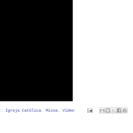
as:
Igreja Católica
,
Missa
,
Vídeo