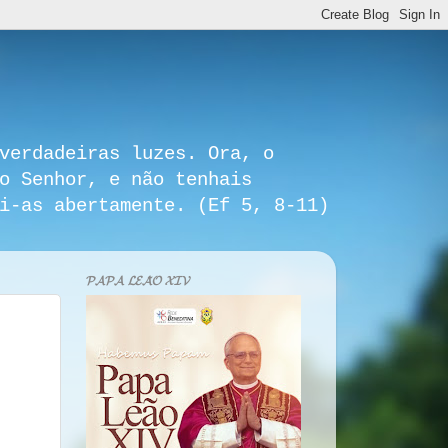
verdadeiras luzes. Ora, o
o Senhor, e não tenhais
i-as abertamente. (Ef 5, 8-11)
𝓟𝓐𝓟𝓐 𝓛𝓔𝓐̃𝓞 𝓧𝓘𝓥