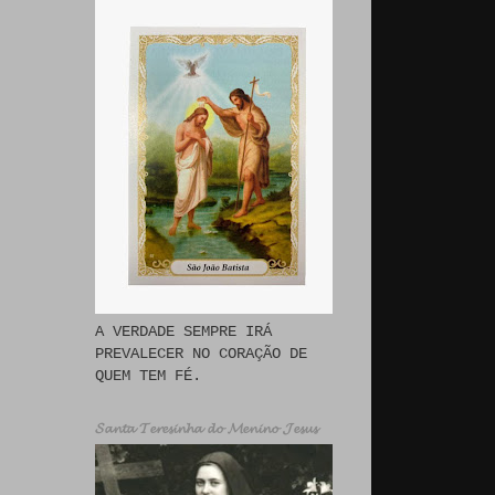
A VERDADE SEMPRE IRÁ
PREVALECER NO CORAÇÃO DE
QUEM TEM FÉ.
𝓢𝓪𝓷𝓽𝓪 𝓣𝓮𝓻𝓮𝓼𝓲𝓷𝓱𝓪 𝓭𝓸 𝓜𝓮𝓷𝓲𝓷𝓸 𝓙𝓮𝓼𝓾𝓼