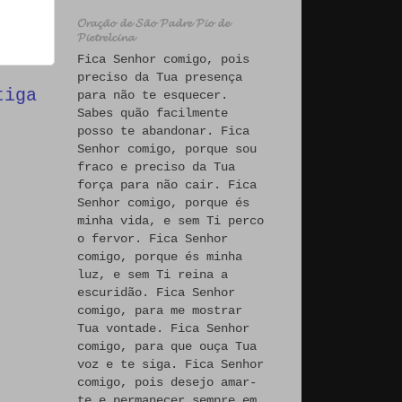
𝓞𝓻𝓪𝓬̧𝓪̃𝓸 𝓭𝓮 𝓢𝓪̃𝓸 𝓟𝓪𝓭𝓻𝓮 𝓟𝓲𝓸 𝓭𝓮
𝓟𝓲𝓮𝓽𝓻𝓮𝓵𝓬𝓲𝓷𝓪
Fica Senhor comigo, pois
preciso da Tua presença
tiga
para não te esquecer.
Sabes quão facilmente
posso te abandonar. Fica
Senhor comigo, porque sou
fraco e preciso da Tua
força para não cair. Fica
Senhor comigo, porque és
minha vida, e sem Ti perco
o fervor. Fica Senhor
comigo, porque és minha
luz, e sem Ti reina a
escuridão. Fica Senhor
comigo, para me mostrar
Tua vontade. Fica Senhor
comigo, para que ouça Tua
voz e te siga. Fica Senhor
comigo, pois desejo amar-
te e permanecer sempre em