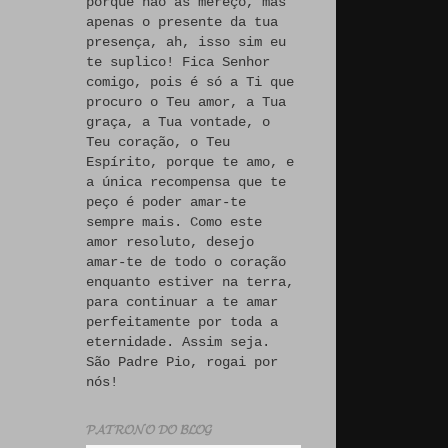
porque não às mereço, mas
apenas o presente da tua
presença, ah, isso sim eu
te suplico! Fica Senhor
comigo, pois é só a Ti que
procuro o Teu amor, a Tua
graça, a Tua vontade, o
Teu coração, o Teu
Espírito, porque te amo, e
a única recompensa que te
peço é poder amar-te
sempre mais. Como este
amor resoluto, desejo
amar-te de todo o coração
enquanto estiver na terra,
para continuar a te amar
perfeitamente por toda a
eternidade. Assim seja.
São Padre Pio, rogai por
nós!
𝓟𝓐𝓣𝓡𝓞𝓝𝓞 𝓓𝓞 𝓑𝓛𝓞𝓖