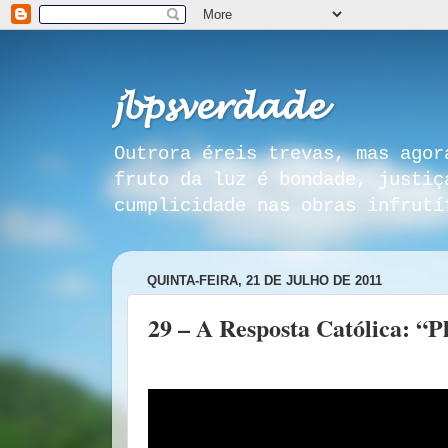
𝓳𝓫𝓹𝓼𝓿𝓮𝓻𝓭𝓪𝓭𝓮
Outrora éreis trevas, mas agor
fruto da luz é bondade, justiç
cumplicidade nas obras infrutí
QUINTA-FEIRA, 21 DE JULHO DE 2011
29 – A Resposta Católica: “P