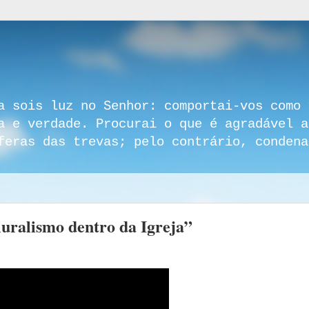
a sois luz no Senhor: comportai-vos como 
a e verdade. Procurai o que é agradável a
feras das trevas; pelo contrário, condena
luralismo dentro da Igreja”