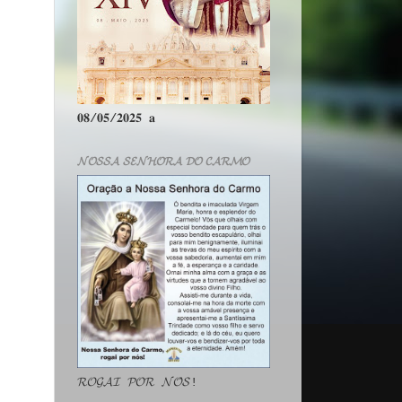
𝟎𝟖/𝟎𝟓/𝟐𝟎𝟐𝟓 𝐚
𝓝𝓞𝓢𝓢𝓐 𝓢𝓔𝓝𝓗𝓞𝓡𝓐 𝓓𝓞 𝓒𝓐𝓡𝓜𝓞
𝓡𝓞𝓖𝓐𝓘 𝓟𝓞𝓡 𝓝𝓞́𝓢!