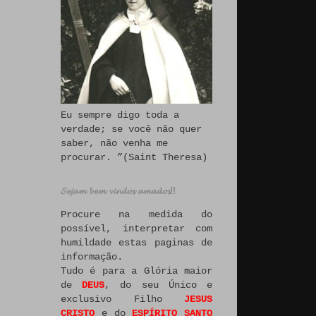
Eu sempre digo toda a
verdade; se você não quer
saber, não venha me
procurar. ”(Saint Theresa)
𝓢𝓮𝓳𝓪𝓶 𝓫𝓮𝓶 𝓿𝓲𝓷𝓭𝓸𝓼 𝓪𝓶𝓪𝓭𝓸𝓼!!
Procure na medida do
possível, interpretar com
humildade estas paginas de
informação.
Tudo é para a Glória maior
de
DEUS
, do seu Único e
exclusivo Filho
JESUS
CRISTO
e do
ESPÍRITO SANTO