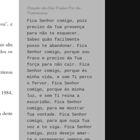
𝓞𝓻𝓪𝓬̧𝓪̃𝓸 𝓭𝓮 𝓢𝓪̃𝓸 𝓟𝓪𝓭𝓻𝓮 𝓟𝓲𝓸 𝓭𝓮
𝓟𝓲𝓮𝓽𝓻𝓮𝓵𝓬𝓲𝓷𝓪
Fica Senhor comigo, pois
çoa", e
preciso da Tua presença
para não te esquecer.
Sabes quão facilmente
is alta
posso te abandonar. Fica
dos os
Senhor comigo, porque sou
fraco e preciso da Tua
força para não cair. Fica
Senhor comigo, porque és
iterou
minha vida, e sem Ti perco
o fervor. Fica Senhor
comigo, porque és minha
m 1984,
luz, e sem Ti reina a
escuridão. Fica Senhor
comigo, para me mostrar
a deste
Tua vontade. Fica Senhor
comigo, para que ouça Tua
voz e te siga. Fica Senhor
comigo, pois desejo amar-
te e permanecer sempre em