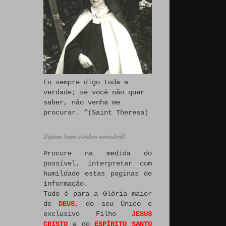
Eu sempre digo toda a
verdade; se você não quer
saber, não venha me
procurar. ”(Saint Theresa)
𝓢𝓮𝓳𝓪𝓶 𝓫𝓮𝓶 𝓿𝓲𝓷𝓭𝓸𝓼 𝓪𝓶𝓪𝓭𝓸𝓼!!
Procure na medida do
possível, interpretar com
humildade estas paginas de
informação.
Tudo é para a Glória maior
de
DEUS
, do seu Único e
exclusivo Filho
JESUS
CRISTO
e do
ESPÍRITO SANTO