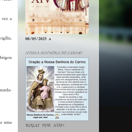
 vez a
gília,
𝟎𝟖/𝟎𝟓/𝟐𝟎𝟐𝟓 𝐚
𝓝𝓞𝓢𝓢𝓐 𝓢𝓔𝓝𝓗𝓞𝓡𝓐 𝓓𝓞 𝓒𝓐𝓡𝓜𝓞
obrigou
guarda-
ue uma
𝓡𝓞𝓖𝓐𝓘 𝓟𝓞𝓡 𝓝𝓞́𝓢!