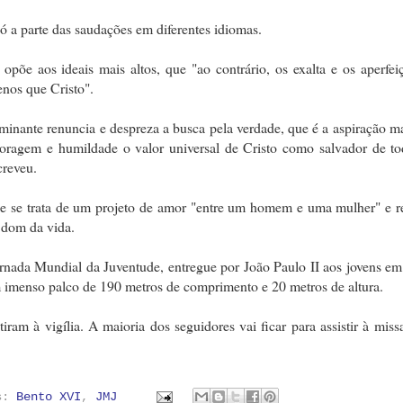
só a parte das saudações em diferentes idiomas.
põe aos ideais mais altos, que "ao contrário, os exalta e os aperfei
nos que Cristo".
ominante renuncia e despreza a busca pela verdade, que é a aspiração ma
ragem e humildade o valor universal de Cristo como salvador de to
creveu.
ue se trata de um projeto de amor "entre um homem e uma mulher" e re
 dom da vida.
rnada Mundial da Juventude, entregue por João Paulo II aos jovens e
um imenso palco de 190 metros de comprimento e 20 metros de altura.
tiram à vigília. A maioria dos seguidores vai ficar para assistir à miss
as:
Bento XVI
,
JMJ