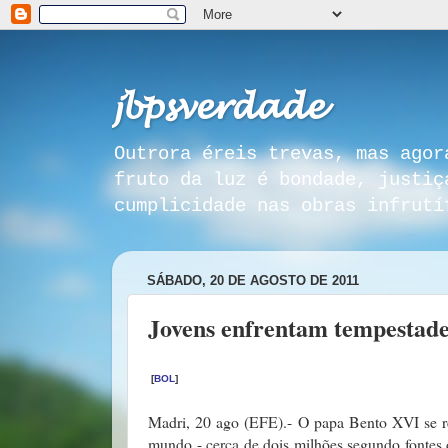
𝓳𝓫𝓹𝓼𝓿𝓮𝓻𝓭𝓪𝓭𝓮
Outrora éreis trevas, mas agor
fruto da luz é bondade, justiç
cumplicidade nas obras infrutí
SÁBADO, 20 DE AGOSTO DE 2011
Jovens enfrentam tempestade 
[
BOL
]
Madri, 20 ago (EFE).- O papa Bento XVI se r
mundo - cerca de dois milhões segundo fontes 