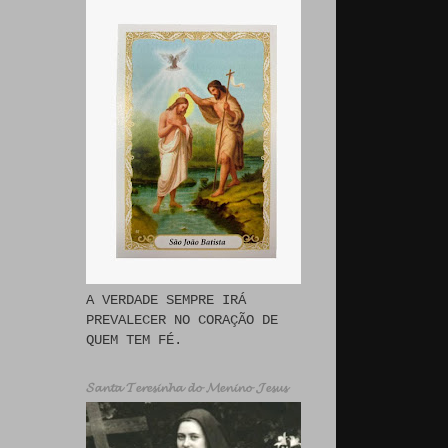
A VERDADE SEMPRE IRÁ
PREVALECER NO CORAÇÃO DE
QUEM TEM FÉ.
𝓢𝓪𝓷𝓽𝓪 𝓣𝓮𝓻𝓮𝓼𝓲𝓷𝓱𝓪 𝓭𝓸 𝓜𝓮𝓷𝓲𝓷𝓸 𝓙𝓮𝓼𝓾𝓼