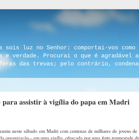
a sois luz no Senhor: comportai-vos como 
a e verdade. Procurai o que é agradável a
feras das trevas; pelo contrário, condena
para assistir à vigília do papa em Madri
euniu neste sábado em Madri com centenas de milhares de jovens de 
da organização - em uma vigília, ofuscada por uma forte tempestade d