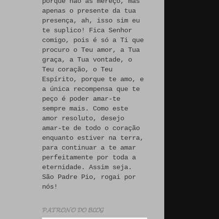
porque não às mereço, mas
apenas o presente da tua
presença, ah, isso sim eu
te suplico! Fica Senhor
comigo, pois é só a Ti que
procuro o Teu amor, a Tua
graça, a Tua vontade, o
Teu coração, o Teu
Espírito, porque te amo, e
a única recompensa que te
peço é poder amar-te
sempre mais. Como este
amor resoluto, desejo
amar-te de todo o coração
enquanto estiver na terra,
para continuar a te amar
perfeitamente por toda a
eternidade. Assim seja.
São Padre Pio, rogai por
nós!
𝓟𝓐𝓣𝓡𝓞𝓝𝓞 𝓓𝓞 𝓑𝓛𝓞𝓖