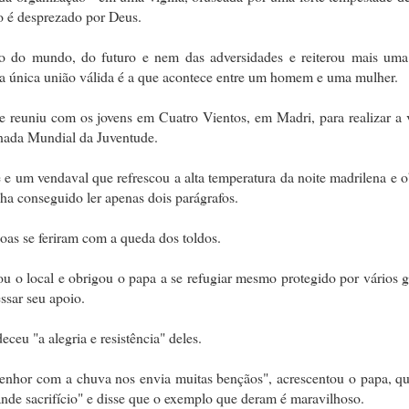
o é desprezado por Deus.
do do mundo, do futuro e nem das adversidades e reiterou mais uma
 a única união válida é a que acontece entre um homem e uma mulher.
reuniu com os jovens em Cuatro Vientos, em Madri, para realizar a vi
nada Mundial da Juventude.
 e um vendaval que refrescou a alta temperatura da noite madrilena e 
ha conseguido ler apenas dois parágrafos.
soas se feriram com a queda dos toldos.
u o local e obrigou o papa a se refugiar mesmo protegido por vários 
ssar seu apoio.
eu "a alegria e resistência" deles.
Senhor com a chuva nos envia muitas bençãos", acrescentou o papa, q
rande sacrifício" e disse que o exemplo que deram é maravilhoso.