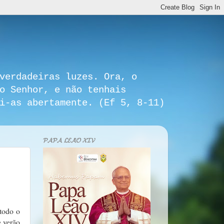
verdadeiras luzes. Ora, o
o Senhor, e não tenhais
i-as abertamente. (Ef 5, 8-11)
𝓟𝓐𝓟𝓐 𝓛𝓔𝓐̃𝓞 𝓧𝓘𝓥
todo o
e verão