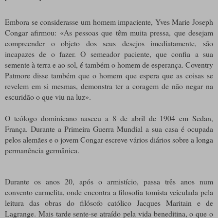
Embora se considerasse um homem impaciente, Yves Marie Joseph
Congar afirmou: «As pessoas que têm muita pressa, que desejam
compreender o objeto dos seus desejos imediatamente, são
incapazes de o fazer. O semeador paciente, que confia a sua
semente à terra e ao sol, é também o homem de esperança. Coventry
Patmore disse também que o homem que espera que as coisas se
revelem em si mesmas, demonstra ter a coragem de não negar na
escuridão o que viu na luz».
O teólogo dominicano nasceu a 8 de abril de 1904 em Sedan,
França. Durante a Primeira Guerra Mundial a sua casa é ocupada
pelos alemães e o jovem Congar escreve vários diários sobre a longa
permanência germânica.
Durante os anos 20, após o armistício, passa três anos num
convento carmelita, onde encontra a filosofia tomista veiculada pela
leitura das obras do filósofo católico Jacques Maritain e de
Lagrange. Mais tarde sente-se atraído pela vida beneditina, o que o