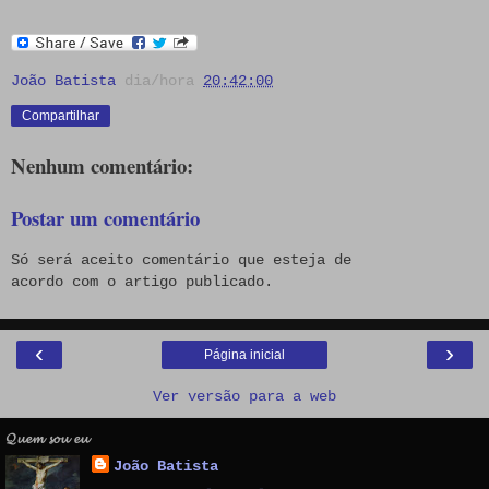
João Batista
dia/hora
20:42:00
Compartilhar
Nenhum comentário:
Postar um comentário
Só será aceito comentário que esteja de
acordo com o artigo publicado.
‹
›
Página inicial
Ver versão para a web
𝓠𝓾𝓮𝓶 𝓼𝓸𝓾 𝓮𝓾
João Batista