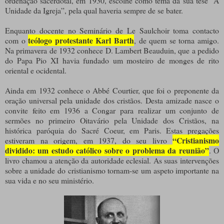
ordenação sacerdotal, em 1930, escolhe como tema da sua tese “A
Unidade da Igreja”, pela qual haveria sempre de se bater.
Enquanto docente no Seminário de Le Saulchoir toma contacto
teólogo protestante Karl Barth
com o
, de quem se torna amigo.
Na primavera de 1932 conhece D. Lambert Beauduin, que a pedido
do Papa Pio XI havia fundado um mosteiro de monges de rito
oriental e ocidental.
Ainda em 1932 conhece o Abbé Courtier, que foi o preponente da
oração universal pela unidade dos cristãos. Desta amizade nasce o
convite feito em 1936 a Congar para realizar um conjunto de
sermões no primeiro Oitavário pela Unidade dos Cristãos, na
histórica paróquia do Sacré Coeur, em Paris. Estas pregações
“Cristianismo
estiveram na origem, em 1937, do seu livro
dividido: um estudo católico sobre o problema da reunião”
. O
livro chamou a atenção da autoridade eclesial. As suas intervenções
sobre a unidade do cristianismo tornam-se um aspeto importante na
sua vida e no seu ministério.