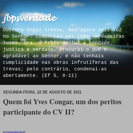
𝓳𝓫𝓹𝓼𝓿𝓮𝓻𝓭𝓪𝓭𝓮
Outrora éreis trevas, mas agora sois luz
no Senhor: comportai-vos como verdadeiras
luzes. Ora, o fruto da luz é bondade,
justiça e verdade. Procurai o que é
agradável ao Senhor, e não tenhais
cumplicidade nas obras infrutíferas das
trevas; pelo contrário, condenai-as
abertamente. (Ef 5, 8-11)
SEGUNDA-FEIRA, 22 DE AGOSTO DE 2011
Quem foi Yves Congar, um dos peritos
participante do CV II?
[
cristianbertini
]