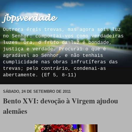
𝓳𝓫𝓹𝓼𝓿𝓮𝓻𝓭𝓪𝓭𝓮
Outrora éreis trevas, mas agora sois luz
no Senhor: comportai-vos como verdadeiras
luzes. Ora, o fruto da luz é bondade,
justiça e verdade. Procurai o que é
agradável ao Senhor, e não tenhais
cumplicidade nas obras infrutíferas das
trevas; pelo contrário, condenai-as
abertamente. (Ef 5, 8-11)
SÁBADO, 24 DE SETEMBRO DE 2011
Bento XVI: devoção à Virgem ajudou
alemães