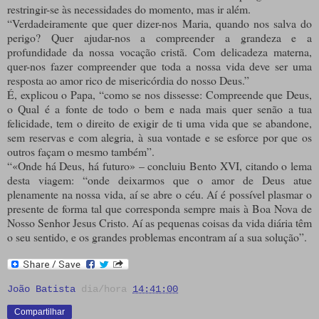
restringir-se às necessidades do momento, mas ir além.
“Verdadeiramente que quer dizer-nos Maria, quando nos salva do
perigo? Quer ajudar-nos a compreender a grandeza e a
profundidade da nossa vocação cristã. Com delicadeza materna,
quer-nos fazer compreender que toda a nossa vida deve ser uma
resposta ao amor rico de misericórdia do nosso Deus.”
É, explicou o Papa, “como se nos dissesse: Compreende que Deus,
o Qual é a fonte de todo o bem e nada mais quer senão a tua
felicidade, tem o direito de exigir de ti uma vida que se abandone,
sem reservas e com alegria, à sua vontade e se esforce por que os
outros façam o mesmo também”.
“«Onde há Deus, há futuro» – concluiu Bento XVI, citando o lema
desta viagem: “onde deixarmos que o amor de Deus atue
plenamente na nossa vida, aí se abre o céu. Aí é possível plasmar o
presente de forma tal que corresponda sempre mais à Boa Nova de
Nosso Senhor Jesus Cristo. Aí as pequenas coisas da vida diária têm
o seu sentido, e os grandes problemas encontram aí a sua solução”.
João Batista
dia/hora
14:41:00
Compartilhar