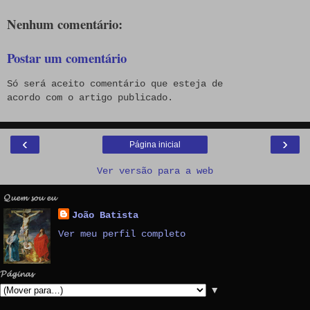
Nenhum comentário:
Postar um comentário
Só será aceito comentário que esteja de
acordo com o artigo publicado.
‹
›
Página inicial
Ver versão para a web
𝓠𝓾𝓮𝓶 𝓼𝓸𝓾 𝓮𝓾
João Batista
Ver meu perfil completo
𝓟𝓪́𝓰𝓲𝓷𝓪𝓼
▼