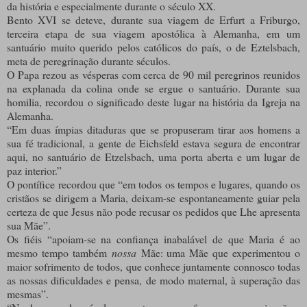
da história e especialmente durante o século XX.
Bento XVI se deteve, durante sua viagem de Erfurt a Friburgo,
terceira etapa de sua viagem apostólica à Alemanha, em um
santuário muito querido pelos católicos do país, o de Eztelsbach,
meta de peregrinação durante séculos.
O Papa rezou as vésperas com cerca de 90 mil peregrinos reunidos
na explanada da colina onde se ergue o santuário. Durante sua
homilia, recordou o significado deste lugar na história da Igreja na
Alemanha.
“Em duas ímpias ditaduras que se propuseram tirar aos homens a
sua fé tradicional, a gente de Eichsfeld estava segura de encontrar
aqui, no santuário de Etzelsbach, uma porta aberta e um lugar de
paz interior.”
O pontífice recordou que “em todos os tempos e lugares, quando os
cristãos se dirigem a Maria, deixam-se espontaneamente guiar pela
certeza de que Jesus não pode recusar os pedidos que Lhe apresenta
sua Mãe”.
Os fiéis “apoiam-se na confiança inabalável de que Maria é ao
mesmo tempo também
nossa
Mãe: uma Mãe que experimentou o
maior sofrimento de todos, que conhece juntamente connosco todas
as nossas dificuldades e pensa, de modo maternal, à superação das
mesmas”.