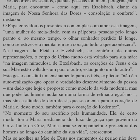
“No decorrer dos séculos, quantas pessoas foram em peregrinação a
Maria, para encontrar – como aqui em Etzelsbach, diante da
imagem de Nossa Senhora das Dores – consolação e conforto”,
destacou.
O Papa convidou os presentes a contemplar com amor esta imagem,
“uma mulher de meia-idade, com as pálpebras pesadas pelo longo
pranto e, ao mesmo tempo, o olhar sonhador perdido lá longe,
como se estivesse a meditar em seu coração tudo o que acontecera”.
Na imagem da Pietà de Etzelsbach, ao contrário de outras
representações, o corpo de Cristo morto está voltado para sua mãe:
“na imagem miraculosa de Etzelsbach, os corações de Jesus e da
sua Mãe estão voltados um para o outro; estão junto um do outro”.
Este gesto constitui um ensinamento para os fiéis, explicou: “não é a
auto-realização que opera o verdadeiro desenvolvimento da pessoa
– um dado que hoje é proposto como modelo da vida moderna, mas
que pode facilmente mudar-se numa forma de refinado egoísmo –,
mas sim a atitude do dom de si, que se orienta para o coração de
Maria e, deste modo, também para o coração do Redentor”.
“No momento do seu sacrifício pela humanidade, Ele, de certo
modo, torna Maria medianeira do fluxo de graça que provém da
Cruz. Junto da Cruz, Maria torna-se companheira e protectora dos
homens ao longo do caminho da sua vida”, acrescentou.
Mas se acolher na Mãe de Deus nos momentos de perigo não deve