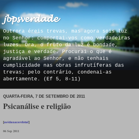
𝓳𝓫𝓹𝓼𝓿𝓮𝓻𝓭𝓪𝓭𝓮
Outrora éreis trevas, mas agora sois luz
no Senhor: comportai-vos como verdadeiras
luzes. Ora, o fruto da luz é bondade,
justiça e verdade. Procurai o que é
agradável ao Senhor, e não tenhais
cumplicidade nas obras infrutíferas das
trevas; pelo contrário, condenai-as
abertamente. (Ef 5, 8-11)
QUARTA-FEIRA, 7 DE SETEMBRO DE 2011
Psicanálise e religião
[
avidasacerdotal
]
06 Sep 2011