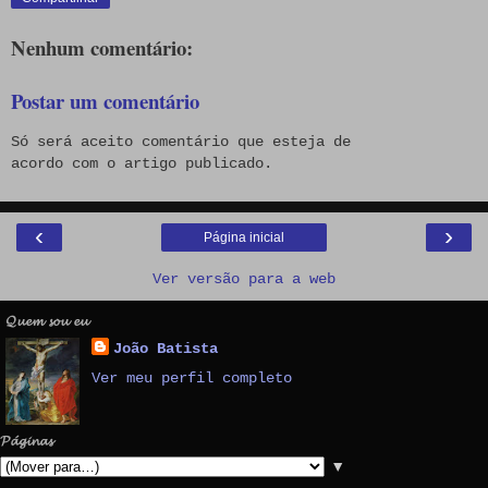
Nenhum comentário:
Postar um comentário
Só será aceito comentário que esteja de
acordo com o artigo publicado.
‹
›
Página inicial
Ver versão para a web
𝓠𝓾𝓮𝓶 𝓼𝓸𝓾 𝓮𝓾
João Batista
Ver meu perfil completo
𝓟𝓪́𝓰𝓲𝓷𝓪𝓼
▼