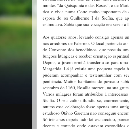
montes “da Quisquínia e das Rosas”, e de Maria
rica e vivia numa Corte muito importante da 
esposa do rei Guilherme I da Sicília, que a
estimulava. Sabia que sua vocação era servir a 
Aos quatorze anos, levando consigo apenas um 
nos arredores de Palermo. O local pertencia ao
do Convento dos beneditinos, que possuía uma
funções litúrgicas e receber orientação espiritual
Depois, a jovem ermitã transferiu-se para uma
Margarida. Lá já existia uma pequena capela b
puderam acompanhar e testemunhar com seus 
penitência. Muitos habitantes do povoado subi
setembro de 1160, Rosália morreu, na sua grut
Vários milagres foram atribuídos à intercessã
Sicília. O seu culto difundiu-se, enormement
muitos essa celebração fosse apenas uma antiga 
estudioso Otávio Gaietani não conseguiu encont
Só três anos depois tudo foi esclarecido, parec
doente e contado onde estavam escondidos os