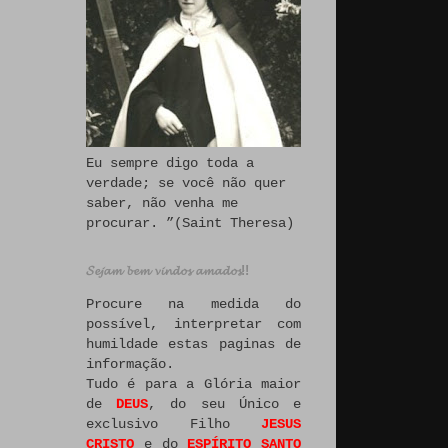
Eu sempre digo toda a
verdade; se você não quer
saber, não venha me
procurar. ”(Saint Theresa)
𝓢𝓮𝓳𝓪𝓶 𝓫𝓮𝓶 𝓿𝓲𝓷𝓭𝓸𝓼 𝓪𝓶𝓪𝓭𝓸𝓼!!
Procure na medida do
possível, interpretar com
humildade estas paginas de
informação.
Tudo é para a Glória maior
de
DEUS
, do seu Único e
exclusivo Filho
JESUS
CRISTO
e do
ESPÍRITO SANTO