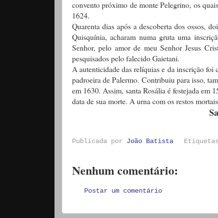
convento próximo de monte Pelegrino, os quais,
1624.
Quarenta dias após a descoberta dos ossos, d
Quisquínia, acharam numa gruta uma inscrição 
Senhor, pelo amor de meu Senhor Jesus Crist
pesquisados pelo falecido Gaietani.
A autenticidade das relíquias e da inscrição fo
padroeira de Palermo. Contribuiu para isso, ta
em 1630. Assim, santa Rosália é festejada em 1
data de sua morte. A urna com os restos mortais
Sa
Publicada por
João Batista
Etiquet
Nenhum comentário:
Postar um comentário