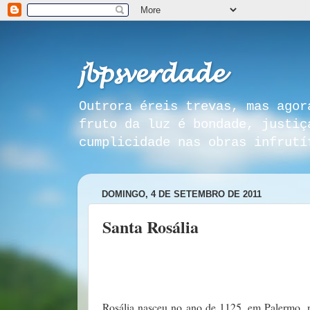
𝓳𝓫𝓹𝓼𝓿𝓮𝓻𝓭𝓪𝓭𝓮
Outrora éreis trevas, mas agor
fruto da luz é bondade, justiç
cumplicidade nas obras infrutí
DOMINGO, 4 DE SETEMBRO DE 2011
Santa Rosália
Rosália nasceu no ano de 1125, em Palermo, na S