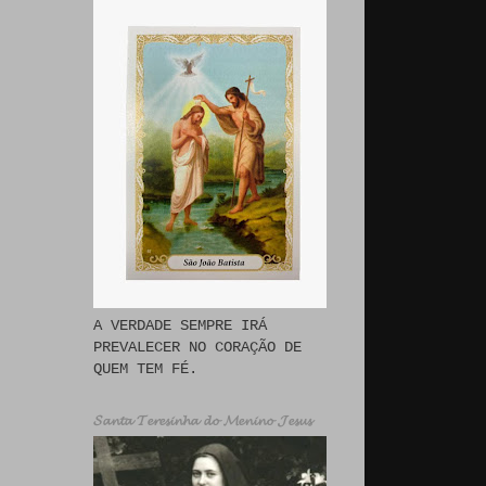
A VERDADE SEMPRE IRÁ
PREVALECER NO CORAÇÃO DE
QUEM TEM FÉ.
𝓢𝓪𝓷𝓽𝓪 𝓣𝓮𝓻𝓮𝓼𝓲𝓷𝓱𝓪 𝓭𝓸 𝓜𝓮𝓷𝓲𝓷𝓸 𝓙𝓮𝓼𝓾𝓼