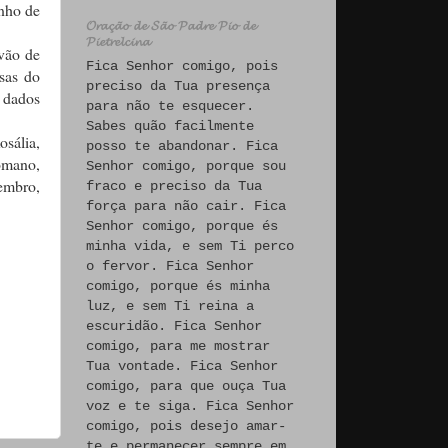
unho de
𝓞𝓻𝓪𝓬̧𝓪̃𝓸 𝓭𝓮 𝓢𝓪̃𝓸 𝓟𝓪𝓭𝓻𝓮 𝓟𝓲𝓸 𝓭𝓮
𝓟𝓲𝓮𝓽𝓻𝓮𝓵𝓬𝓲𝓷𝓪
vão de
Fica Senhor comigo, pois
osas do
preciso da Tua presença
 dados
para não te esquecer.
Sabes quão facilmente
osália,
posso te abandonar. Fica
Romano,
Senhor comigo, porque sou
tembro,
fraco e preciso da Tua
força para não cair. Fica
Senhor comigo, porque és
minha vida, e sem Ti perco
o fervor. Fica Senhor
comigo, porque és minha
luz, e sem Ti reina a
escuridão. Fica Senhor
comigo, para me mostrar
Tua vontade. Fica Senhor
comigo, para que ouça Tua
voz e te siga. Fica Senhor
comigo, pois desejo amar-
te e permanecer sempre em