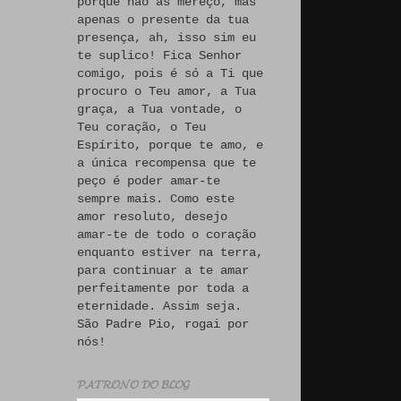
porque não às mereço, mas
apenas o presente da tua
presença, ah, isso sim eu
te suplico! Fica Senhor
comigo, pois é só a Ti que
procuro o Teu amor, a Tua
graça, a Tua vontade, o
Teu coração, o Teu
Espírito, porque te amo, e
a única recompensa que te
peço é poder amar-te
sempre mais. Como este
amor resoluto, desejo
amar-te de todo o coração
enquanto estiver na terra,
para continuar a te amar
perfeitamente por toda a
eternidade. Assim seja.
São Padre Pio, rogai por
nós!
𝓟𝓐𝓣𝓡𝓞𝓝𝓞 𝓓𝓞 𝓑𝓛𝓞𝓖