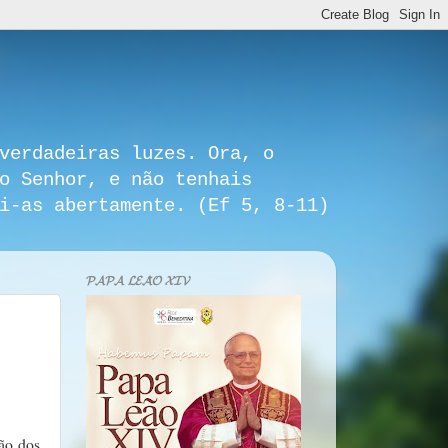
verdadeiras luzes. Ora, o
o Senhor, e não tenhais
i-as abertamente. (Ef 5, 8-11)
𝓟𝓐𝓟𝓐 𝓛𝓔𝓐̃𝓞 𝓧𝓘𝓥
ião dos