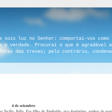
a sois luz no Senhor: comportai-vos como 
a e verdade. Procurai o que é agradável a
feras das trevas; pelo contrário, condena
4 de setembro
icília, Itália. Era filha de Sinibaldo, rico feudatário, senhor da reg