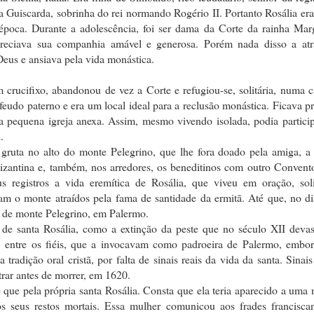
 Guiscarda, sobrinha do rei normando Rogério II. Portanto Rosália er
época. Durante a adolescência, foi ser dama da Corte da rainha Marg
preciava sua companhia amável e generosa. Porém nada disso a atr
Deus e ansiava pela vida monástica.
crucifixo, abandonou de vez a Corte e refugiou-se, solitária, numa 
 feudo paterno e era um local ideal para a reclusão monástica. Ficava 
 pequena igreja anexa. Assim, mesmo vivendo isolada, podia particip
.
 gruta no alto do monte Pelegrino, que lhe fora doado pela amiga, a
izantina e, também, nos arredores, os beneditinos com outro Convent
registros a vida eremítica de Rosália, que viveu em oração, sol
am o monte atraídos pela fama de santidade da ermitã. Até que, no d
a de monte Pelegrino, em Palermo.
o de santa Rosália, como a extinção da peste que no século XII deva
e, entre os fiéis, que a invocavam como padroeira de Palermo, embor
tradição oral cristã, por falta de sinais reais da vida da santa. Sinai
rar antes de morrer, em 1620.
e que pela própria santa Rosália. Consta que ela teria aparecido a uma
 seus restos mortais. Essa mulher comunicou aos frades francisca