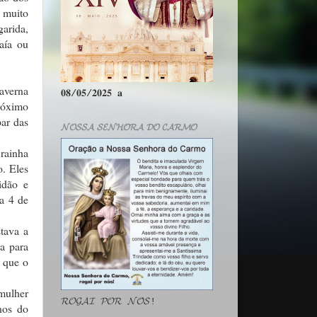
a muito
arida,
aía ou
caverna
𝟎𝟖/𝟎𝟓/𝟐𝟎𝟐𝟓 𝐚
próximo
ar das
𝓝𝓞𝓢𝓢𝓐 𝓢𝓔𝓝𝓗𝓞𝓡𝓐 𝓓𝓞 𝓒𝓐𝓡𝓜𝓞
 rainha
o. Eles
idão e
ia 4 de
stava a
a para
s que o
 mulher
𝓡𝓞𝓖𝓐𝓘 𝓟𝓞𝓡 𝓝𝓞́𝓢!
nos do