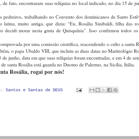
 de fato, encontraram suas relíquias no local indicado, no dia 15 de j
ois pedreiros, trabalhando no Convento dos dominicanos de Santo Estê
latina, muito antiga, que dizia: “Eu, Rosália Sinibaldi, filha das r
o decidi morar nesta gruta de Quisquínia”. Isso confirmou todos os
i comprovada por uma comissão científica, reacendendo o culto a santa R
mbém, o papa Ubaldo VIII, que incluiu as duas datas no Martirológio 
5 de junho, data em que suas relíquias foram encontradas, e em 4 de se
 de santa Rosália está guarda no Duomo de Palermo, na Sicília, Itália.
nta Rosália, rogai por nós!
as:
Santos e Santas de DEUS