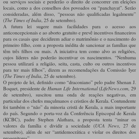
ou serviços sociais e perderão o direito de concorrer em eleições
locais, como a dos conselhos dos povoados ou “panchayat”. Serão
consideradas, além disso, “pessoas não qualificadas legalmente”
(
The Times of India
, 25 de setembro).
A futura lei sugere mais facilidades para o acesso aos
anticoncepcionais e ao aborto gratuito e prevê incentivos financeiros
para os casais que decidirem adiar o matrimônio e o nascimento do
primeiro filho, com a proposta inédita de sancionar as famílias que
têm três filhos ou mais. A iniciativa tem como alvo as religiões,
cujos líderes não poderão incentivar os nascimentos. “Nenhuma
pessoa utilizará a religião, seita, casta, culto ou outros incentivos
para ter mais filhos”, dizem as recomendações da Comissão Iyer
(
The Times of India
, 25 de setembro).
O projeto de lei, definido como “draconiano” pelo padre Shenan J.
Boquet, presidente de
Human Life International
(
LifeNews.com
, 29
de setembro), suscitou uma onda de reações negativas, em
particular dos chefes muçulmanos e cristãos de Kerala. Contundente
foi também o “não” da minoria cristã de Kerala, a mais importante
do país. Segundo o porta-voz da Conferência Episcopal de Kerala
(KCBC), padre Stephen Alathara, a proposta tenta “minar os
valores da família e dividir a sociedade (
UCA News
, 27 de
setembro), além de ser “antidemocrática e violar os direitos dos
progenitores”.