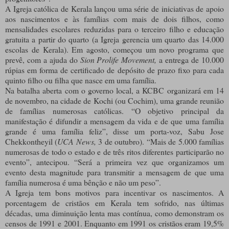
A Igreja católica de Kerala lançou uma série de iniciativas de apoio
aos nascimentos e às famílias com mais de dois filhos, como
mensalidades escolares reduzidas para o terceiro filho e educação
gratuita a partir do quarto (a Igreja gerencia um quarto das 14.000
escolas de Kerala). Em agosto, começou um novo programa que
prevê, com a ajuda do
Sion Prolife Movement,
a entrega de 10.000
rúpias em forma de certificado de depósito de prazo fixo para cada
quinto filho ou filha que nasce em uma família.
Na batalha aberta com o governo local, a KCBC organizará em 14
de novembro, na cidade de Kochi (ou Cochim), uma grande reunião
de famílias numerosas católicas. “O objetivo principal da
manifestação é difundir a mensagem da vida e de que uma família
grande é uma família feliz”, disse um porta-voz, Sabu Jose
Chekkontheyil (
UCA News,
3 de outubro). “Mais de 5.000 famílias
numerosas de todo o estado e de três ritos diferentes participarão no
evento”, antecipou. “Será a primeira vez que organizamos um
evento desta magnitude para transmitir a mensagem de que uma
família numerosa é uma bênção e não um peso”.
A Igreja tem bons motivos para incentivar os nascimentos. A
porcentagem de cristãos em Kerala tem sofrido, nas últimas
décadas, uma diminuição lenta mas contínua, como demonstram os
censos de 1991 e 2001. Enquanto em 1991 os cristãos eram 19,5%