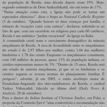
da população de Kerala, uma década depois eram 19%. Hoje,
segundo estimativas de Dom Anikuzhikattil, são em torno de 17%.
“Numa situação como esta, a Igreja não pode se tornar um
espectador silencioso”, disse o bispo ao
National Catholic Register
(3 de outubro). “Quando houver só duas crianças por família, o
número de vocações cairá com certeza”, declarou, referindo-se ao
fato de que, com um sacerdote ou religiosa para cada 60 católicos,
Kerala é um autêntico “jardim vocacional” da Igreja na Índia.
A comunidade cristã teme o crescimento demográfico da minoria
muçulmana de Kerala. A taxa de fecundidade entre os muçulmanos
do estado é de 2,97 filhos por mulher, contra 1,66 das mulheres
hinduístas e 1,78 das cristãs. Enquanto os muçulmanos constituem,
com 140 milhões de pessoas, quase 13% da população indiana, os
cristãos representam menos de 3%. “Dentro de 15 anos, Kerala será
um estado de maioria muçulmana, já que só os hinduístas e os
cristãos seguem as severas normas do planejamento familiar. É
perigoso”, advertiu, já em 2005, o então arcebispo maior de
Ernakulam-Angamaly dos sírio-malabareses de Kerala, o cardeal
Varkey Vithayathil, falecido no último abril (
Daily News &
Analysis
, 28 de setembro).
Para o diretor do
Indian Institute of Christian Studies
, em Palai, a
proposta da Comissão Iyer é “uma controvérsia e recomendação não