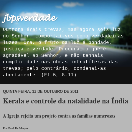
𝓳𝓫𝓹𝓼𝓿𝓮𝓻𝓭𝓪𝓭𝓮
Outrora éreis trevas, mas agora sois luz
no Senhor: comportai-vos como verdadeiras
luzes. Ora, o fruto da luz é bondade,
justiça e verdade. Procurai o que é
agradável ao Senhor, e não tenhais
cumplicidade nas obras infrutíferas das
trevas; pelo contrário, condenai-as
abertamente. (Ef 5, 8-11)
QUINTA-FEIRA, 13 DE OUTUBRO DE 2011
Kerala e controle da natalidade na Índia
A Igreja rejeita um projeto contra as famílias numerosas
Por Paul De Maeyer