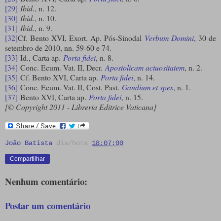
[29]
Ibid.
, n. 12.
[30]
Ibid.
, n. 10.
[31]
Ibid.
, n. 9.
[32]
Cf. Bento XVI, Exort. Ap. Pós-Sinodal
Verbum Domini
, 30 de
setembro de 2010, nn. 59-60 e 74.
[33]
Id., Carta ap.
Porta fidei
, n. 8.
[34]
Conc. Ecum. Vat. II, Decr.
Apostolicam actuositatem
, n. 2.
[35]
Cf. Bento XVI, Carta ap.
Porta fidei
, n. 14.
[36]
Conc. Ecum. Vat. II, Cost. Past.
Gaudium et spes
, n. 1.
[37]
Bento XVI, Carta ap.
Porta fidei
, n. 15.
[© Copyright 2011 - Libreria Editrice Vaticana]
João Batista
dia/hora
18:07:00
Compartilhar
Nenhum comentário:
Postar um comentário