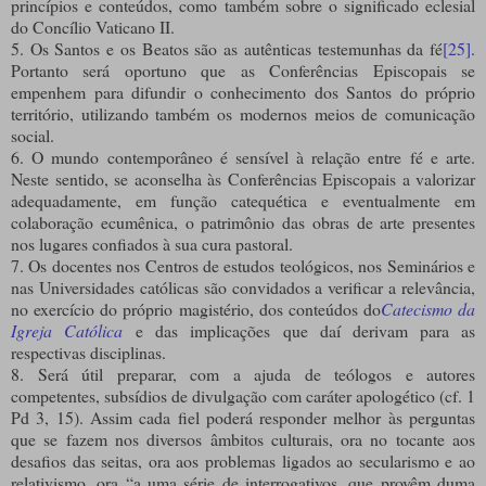
princípios e conteúdos, como também sobre o significado eclesial
do Concílio Vaticano II.
5. Os Santos e os Beatos são as autênticas testemunhas da fé
[25]
.
Portanto será oportuno que as Conferências Episcopais se
empenhem para difundir o conhecimento dos Santos do próprio
território, utilizando também os modernos meios de comunicação
social.
6. O mundo contemporâneo é sensível à relação entre fé e arte.
Neste sentido, se aconselha às Conferências Episcopais a valorizar
adequadamente, em função catequética e eventualmente em
colaboração ecumênica, o patrimônio das obras de arte presentes
nos lugares confiados à sua cura pastoral.
7. Os docentes nos Centros de estudos teológicos, nos Seminários e
nas Universidades católicas são convidados a verificar a relevância,
no exercício do próprio magistério, dos conteúdos do
Catecismo da
Igreja Católica
e das implicações que daí derivam para as
respectivas disciplinas.
8. Será útil preparar, com a ajuda de teólogos e autores
competentes, subsídios de divulgação com caráter apologético (cf. 1
Pd 3, 15). Assim cada fiel poderá responder melhor às perguntas
que se fazem nos diversos âmbitos culturais, ora no tocante aos
desafios das seitas, ora aos problemas ligados ao secularismo e ao
relativismo, ora “a uma série de interrogativos, que provêm duma