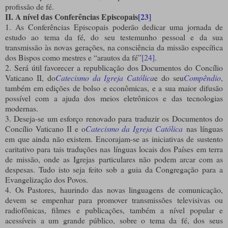
profissão de fé.
II. A nível das Conferências Episcopais
[23]
1. As Conferências Episcopais poderão dedicar uma jornada de
estudo ao tema da fé, do seu testemunho pessoal e da sua
transmissão às novas gerações, na consciência da missão específica
dos Bispos como mestres e “arautos da fé”
[24]
.
2. Será útil favorecer a republicação dos Documentos do Concílio
Vaticano II, do
Catecismo da Igreja Católica
e do seu
Compêndio
,
também em edições de bolso e econômicas, e a sua maior difusão
possível com a ajuda dos meios eletrônicos e das tecnologias
modernas.
3. Deseja-se um esforço renovado para traduzir os Documentos do
Concílio Vaticano II e o
Catecismo da Igreja Católica
nas línguas
em que ainda não existem. Encorajam-se as iniciativas de sustento
caritativo para tais traduções nas línguas locais dos Países em terra
de missão, onde as Igrejas particulares não podem arcar com as
despesas. Tudo isto seja feito sob a guia da Congregação para a
Evangelização dos Povos.
4. Os Pastores, haurindo das novas linguagens de comunicação,
devem se empenhar para promover transmissões televisivas ou
radiofônicas, filmes e publicações, também a nível popular e
acessíveis a um grande público, sobre o tema da fé, dos seus