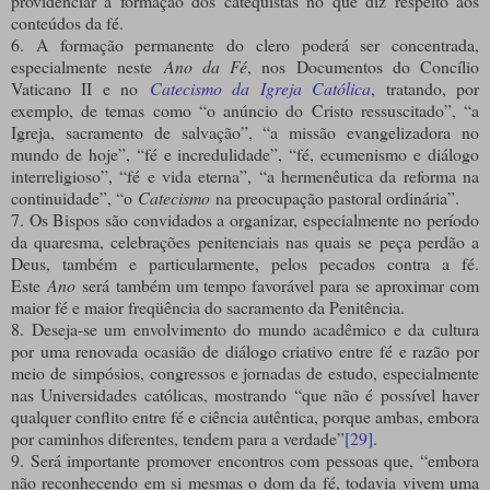
providenciar à formação dos catequistas no que diz respeito aos
conteúdos da fé.
6. A formação permanente do clero poderá ser concentrada,
especialmente neste
Ano da Fé
, nos Documentos do Concílio
Vaticano II e no
Catecismo da Igreja Católica
, tratando, por
exemplo, de temas como “o anúncio do Cristo ressuscitado”, “a
Igreja, sacramento de salvação”, “a missão evangelizadora no
mundo de hoje”, “fé e incredulidade”, “fé, ecumenismo e diálogo
interreligioso”, “fé e vida eterna”, “a hermenêutica da reforma na
continuidade”, “o
Catecismo
na preocupação pastoral ordinária”.
7. Os Bispos são convidados a organizar, especialmente no período
da quaresma, celebrações penitenciais nas quais se peça perdão a
Deus, também e particularmente, pelos pecados contra a fé.
Este
Ano
será também um tempo favorável para se aproximar com
maior fé e maior freqüência do sacramento da Penitência.
8. Deseja-se um envolvimento do mundo acadêmico e da cultura
por uma renovada ocasião de diálogo criativo entre fé e razão por
meio de simpósios, congressos e jornadas de estudo, especialmente
nas Universidades católicas, mostrando “que não é possível haver
qualquer conflito entre fé e ciência autêntica, porque ambas, embora
por caminhos diferentes, tendem para a verdade”
[29]
.
9. Será importante promover encontros com pessoas que, “embora
não reconhecendo em si mesmas o dom da fé, todavia vivem uma