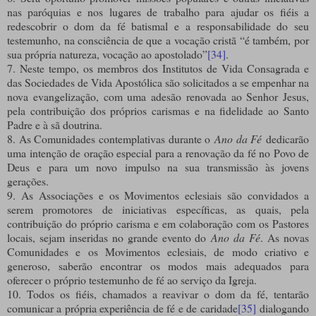
nas paróquias e nos lugares de trabalho para ajudar os fiéis a
redescobrir o dom da fé batismal e a responsabilidade do seu
testemunho, na consciência de que a vocação cristã “é também, por
sua própria natureza, vocação ao apostolado”
[34]
.
7. Neste tempo, os membros dos Institutos de Vida Consagrada e
das Sociedades de Vida Apostólica são solicitados a se empenhar na
nova evangelização, com uma adesão renovada ao Senhor Jesus,
pela contribuição dos próprios carismas e na fidelidade ao Santo
Padre e à sã doutrina.
8. As Comunidades contemplativas durante o
Ano da Fé
dedicarão
uma intenção de oração especial para a renovação da fé no Povo de
Deus e para um novo impulso na sua transmissão às jovens
gerações.
9. As Associações e os Movimentos eclesiais são convidados a
serem promotores de iniciativas específicas, as quais, pela
contribuição do próprio carisma e em colaboração com os Pastores
locais, sejam inseridas no grande evento do
Ano da Fé
. As novas
Comunidades e os Movimentos eclesiais, de modo criativo e
generoso, saberão encontrar os modos mais adequados para
oferecer o próprio testemunho de fé ao serviço da Igreja.
10. Todos os fiéis, chamados a reavivar o dom da fé, tentarão
comunicar a própria experiência de fé e de caridade
[35]
dialogando