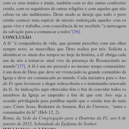
com os seus irmãos e irmãs, também com os das outras confissões
cristãs, com os seguidores de outras religiões e com aqueles que não
crêem ou são indiferentes. Deste modo se deseja que todo o povo
cristão comece uma espécie de missão endereçada aqueles com os
quais vive e trabalha, com consciência de ter recebido “a mensagem
da salvação para a comunicar a todos”
[36]
.
CONCLUSÃO
A fé “é companheira de vida, que permite perceber, com um olhar
sempre novo, as maravilhas que Deus realiza por nós. Solícita a
identificar os sinais dos tempos no hoje da história, a fé obriga cada
um de nós a tornar-se sinal vivo da presença do Ressuscitado no
mundo”
[37]
. A fé é um ato pessoal e ao mesmo tempo comunitário:
é um dom de Deus que deve ser vivenciado na grande comunhão da
Igreja e deve ser comunicado ao mundo. Cada iniciativa para o
Ano
da Fé
quer favorecer a alegre redescoberta e o testemunho renovado
da fé. As indicações aqui oferecidas têm o fim de convidar todos os
membros da Igreja ao empenho a fim de que este
Ano
seja a
ocasião privilegiada para partilhar aquilo que o cristão tem de mais
caro: Cristo Jesus, Redentor do homem, Rei do Universo, “autor e
consumador da fé” (Heb 12, 2).
Roma, da Sede da Congregação para a Doutrina da Fé, aos 6 de
janeiro de 2012, Solenidade da Epifania do Senhor.