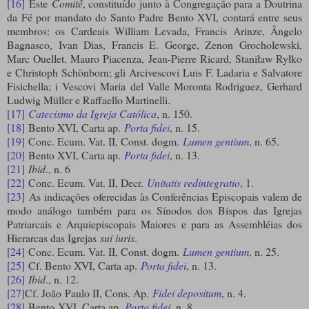
[16]
Este
Comitê
, constituído junto à Congregação para a Doutrina
da Fé por mandato do Santo Padre Bento XVI, contará entre seus
membros: os Cardeais William Levada, Francis Arinze, Ângelo
Bagnasco, Ivan Dias, Francis E. George, Zenon Grocholewski,
Marc Ouellet, Mauro Piacenza, Jean-Pierre Ricard, Staniław Ryłko
e Christoph Schönborn; gli Arcivescovi Luis F. Ladaria e Salvatore
Fisichella; i Vescovi Maria del Valle Moronta Rodriguez, Gerhard
Ludwig Müller e Raffaello Martinelli.
[17]
Catecismo da Igreja Católica
, n. 150.
[18]
Bento XVI, Carta ap.
Porta fidei
, n. 15.
[19]
Conc. Ecum. Vat. II, Const. dogm.
Lumen gentium
, n. 65.
[20]
Bento XVI, Carta ap.
Porta fidei
, n. 13.
[21]
Ibid
., n. 6
[22]
Conc. Ecum. Vat. II, Decr.
Unitatis redintegratio
, 1.
[23]
As indicações oferecidas às Conferências Episcopais valem de
modo análogo também para os Sínodos dos Bispos das Igrejas
Patriarcais e Arquiepiscopais Maiores e para as Assembléias dos
Hierarcas das Igrejas
sui iuris
.
[24]
Conc. Ecum. Vat. II, Const. dogm.
Lumen gentium
, n. 25.
[25]
Cf. Bento XVI, Carta ap.
Porta fidei
, n. 13.
[26]
Ibid
., n. 12.
[27]
Cf. João Paulo II, Cons. Ap.
Fidei depositum
, n. 4.
[28]
Bento XVI, Carta ap.
Porta fidei
, n. 8.