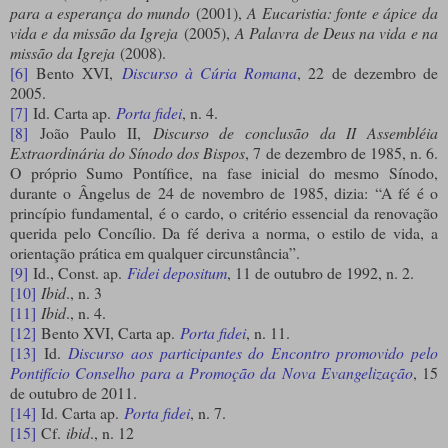
para a esperança do mundo
(2001),
A Eucaristia: fonte e ápice da
vida e da missão da Igreja
(2005),
A Palavra de Deus na vida e na
missão da Igreja
(2008).
[6]
Bento XVI,
Discurso à Cúria Romana
, 22 de dezembro de
2005.
[7]
Id. Carta ap.
Porta fidei
, n. 4.
[8]
João Paulo II,
Discurso de conclusão da II Assembléia
Extraordinária do Sínodo dos Bispos
, 7 de dezembro de 1985, n. 6.
O próprio Sumo Pontífice, na fase inicial do mesmo Sínodo,
durante o Ângelus de 24 de novembro de 1985, dizia: “A fé é o
princípio fundamental, é o cardo, o critério essencial da renovação
querida pelo Concílio. Da fé deriva a norma, o estilo de vida, a
orientação prática em qualquer circunstância”.
[9]
Id., Const. ap.
Fidei depositum
, 11 de outubro de 1992, n. 2.
[10]
Ibid
., n. 3
[11]
Ibid
., n. 4.
[12]
Bento XVI, Carta ap.
Porta fidei
, n. 11.
[13]
Id.
Discurso aos participantes do Encontro promovido pelo
Pontifício Conselho para a Promoção da Nova Evangelização
, 15
de outubro de 2011.
[14]
Id. Carta ap.
Porta fidei
, n. 7.
[15]
Cf.
ibid
., n. 12