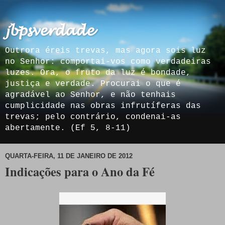
𝓳𝓫𝓹𝓼𝓿𝓮𝓻𝓭𝓪𝓭𝓮
Outrora éreis trevas, mas agora sois luz
no Senhor: comportai-vos como verdadeiras
luzes. Ora, o fruto da luz é bondade,
justiça e verdade. Procurai o que é
agradável ao Senhor, e não tenhais
cumplicidade nas obras infrutíferas das
trevas; pelo contrário, condenai-as
abertamente. (Ef 5, 8-11)
QUARTA-FEIRA, 11 DE JANEIRO DE 2012
Indicações para o Ano da Fé