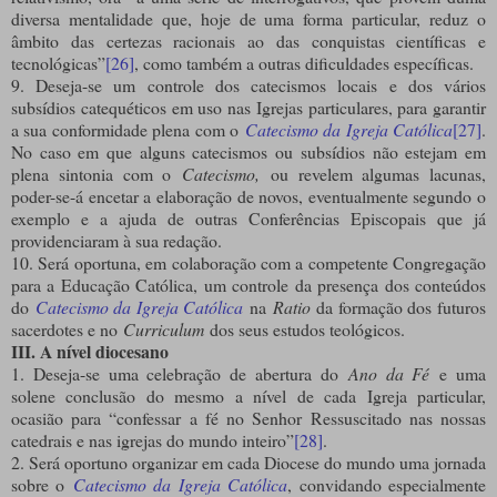
diversa mentalidade que, hoje de uma forma particular, reduz o
âmbito das certezas racionais ao das conquistas científicas e
tecnológicas”
[26]
, como também a outras dificuldades específicas.
9. Deseja-se um controle dos catecismos locais e dos vários
subsídios catequéticos em uso nas Igrejas particulares, para garantir
a sua conformidade plena com o
Catecismo da Igreja Católica
[27]
.
No caso em que alguns catecismos ou subsídios não estejam em
plena sintonia com o
Catecismo,
ou revelem algumas lacunas,
poder-se-á encetar a elaboração de novos, eventualmente segundo o
exemplo e a ajuda de outras Conferências Episcopais que já
providenciaram à sua redação.
10. Será oportuna, em colaboração com a competente Congregação
para a Educação Católica, um controle da presença dos conteúdos
do
Catecismo da Igreja Católica
na
Ratio
da formação dos futuros
sacerdotes e no
Curriculum
dos seus estudos teológicos.
III. A nível diocesano
1. Deseja-se uma celebração de abertura do
Ano da Fé
e uma
solene conclusão do mesmo a nível de cada Igreja particular,
ocasião para “confessar a fé no Senhor Ressuscitado nas nossas
catedrais e nas igrejas do mundo inteiro”
[28]
.
2. Será oportuno organizar em cada Diocese do mundo uma jornada
sobre o
Catecismo da Igreja Católica
, convidando especialmente