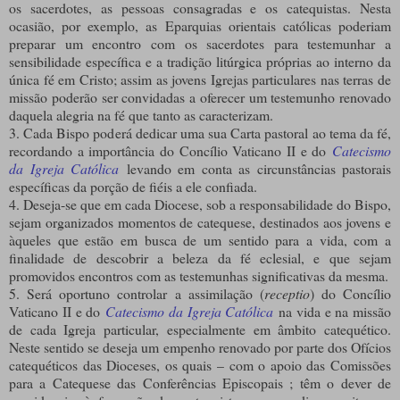
os sacerdotes, as pessoas consagradas e os catequistas. Nesta
ocasião, por exemplo, as Eparquias orientais católicas poderiam
preparar um encontro com os sacerdotes para testemunhar a
sensibilidade específica e a tradição litúrgica próprias ao interno da
única fé em Cristo; assim as jovens Igrejas particulares nas terras de
missão poderão ser convidadas a oferecer um testemunho renovado
daquela alegria na fé que tanto as caracterizam.
3. Cada Bispo poderá dedicar uma sua Carta pastoral ao tema da fé,
recordando a importância do Concílio Vaticano II e do
Catecismo
da Igreja Católica
levando em conta as circunstâncias pastorais
específicas da porção de fiéis a ele confiada.
4. Deseja-se que em cada Diocese, sob a responsabilidade do Bispo,
sejam organizados momentos de catequese, destinados aos jovens e
àqueles que estão em busca de um sentido para a vida, com a
finalidade de descobrir a beleza da fé eclesial, e que sejam
promovidos encontros com as testemunhas significativas da mesma.
5. Será oportuno controlar a assimilação (
receptio
) do Concílio
Vaticano II e do
Catecismo da Igreja Católica
na vida e na missão
de cada Igreja particular, especialmente em âmbito catequético.
Neste sentido se deseja um empenho renovado por parte dos Ofícios
catequéticos das Dioceses, os quais – com o apoio das Comissões
para a Catequese das Conferências Episcopais ; têm o dever de