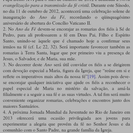
evangelização para a transmissão da fé cristã
. Durante este Sínodo,
no dia 11 de outubro de 2012, acontecerá uma celebração solene de
inauguração do
Ano da Fé
, recordando o qüinquagésimo
aniversário de abertura do Concílio Vaticano II.
2. No
Ano da Fé
devem-se encorajar as romarias dos fiéis à Sé de
Pedro, para ali professarem a fé em Deus Pai, Filho e Espírito
Santo, unindo-se àquele que é chamado hoje a confirmar seus
irmãos na fé (cf. Lc 22, 32). Será importante favorecer também as
romarias à Terra Santa, lugar que por primeiro viu a presença de
Jesus, o Salvador, e de Maria, sua mãe.
3. No decorrer deste
Ano
será útil convidar os fiéis a se dirigirem
com devoção especial a Maria, figura da Igreja, que “reúne em si e
reflete os imperativos mais altos da nossa fé”
[19]
. Assim pois deve-
se encorajar qualquer iniciativa que ajude os fiéis a reconhecer o
papel especial de Maria no mistério da salvação, a amá-la
filialmente e a seguir a sua fé e as suas virtudes. A tal fim será muito
conveniente organizar romarias, celebrações e encontros junto dos
maiores Santuários.
4. A próxima Jornada Mundial da Juventude no Rio de Janeiro em
2013 oferecerá uma ocasião privilegiada aos jovens para
experimentar a alegria que provém da fé no Senhor Jesus e da
comunhão com o Santo Padre, na grande família da Igreja.