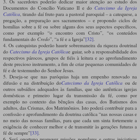
3. Os sacerdotes poderão dedicar maior atenção ao estudo dos
Documentos do Concílio Vaticano II e do
Catecismo da Igreja
Católica
, tirando daí fruto para a pastoral paroquial – a catequese, a
pregação, a preparação aos sacramentos – e propondo ciclos de
homilias sobre a fé ou sobre alguns dos seus aspectos específicos,
como por exemplo “o encontro com Cristo”, “os conteúdos
fundamentais do
Credo
”, “a fé e a Igreja”
[32]
.
4. Os catequistas poderão haurir sobremaneira da riqueza doutrinal
do
Catecismo da Igreja Católica
e guiar, sob a responsabilidade dos
respectivos párocos, grupos de fiéis à leitura e ao aprofundimento
deste precioso instrumento, a fim de criar pequenas comunidades de
fé e de testemunho do Senhor Jesus.
5. Deseja-se que nas paróquias haja um empenho renovado na
difusão e na distribuição do
Catecismo da Igreja Católica
ou de
outros subsídios adequados às famílias, que são autênticas igrejas
domésticas e primeiro lugar da transmissão da fé, como por
exemplo no contexto das bênçãos das casas, dos Batismos dos
adultos, das Crismas, dos Matrimônios. Isto poderá contribuir para a
confissão e aprofundimento da doutrina católica “nas nossas casas e
no meio das nossas famílias, para que cada um sinta fortemente a
exigência de conhecer melhor e de transmitir às gerações futuras a
fé de sempre”
[33]
.
6. Será oportuno promover missões populares e outras iniciativas