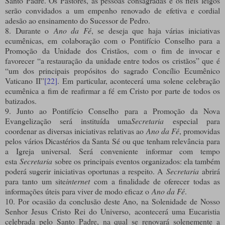
Santo Padre. Os Pastores, as pessoas consagradas e os fiéis leigos
serão convidados a um empenho renovado de efetiva e cordial
adesão ao ensinamento do Sucessor de Pedro.
8. Durante o
Ano da Fé
, se deseja que haja várias iniciativas
ecumênicas, em colaboração com o Pontifício Conselho para a
Promoção da Unidade dos Cristãos, com o fim de invocar e
favorecer “a restauração da unidade entre todos os cristãos” que é
“um dos principais propósitos do sagrado Concílio Ecumênico
Vaticano II”
[22]
. Em particular, acontecerá uma solene celebração
ecumênica a fim de reafirmar a fé em Cristo por parte de todos os
batizados.
9. Junto ao Pontifício Conselho para a Promoção da Nova
Evangelização será instituída uma
Secretaria
especial para
coordenar as diversas iniciativas relativas ao
Ano da Fé
, promovidas
pelos vários Dicastérios da Santa Sé ou que tenham relevância para
a Igreja universal. Será conveniente informar com tempo
esta
Secretaria
sobre os principais eventos organizados: ela também
poderá sugerir iniciativas oportunas a respeito. A
Secretaria
abrirá
para tanto um site
internet
com a finalidade de oferecer todas as
informações úteis para viver de modo eficaz o
Ano da Fé
.
10. Por ocasião da conclusão deste Ano, na Solenidade de Nosso
Senhor Jesus Cristo Rei do Universo, acontecerá uma Eucaristia
celebrada pelo Santo Padre, na qual se renovará solenemente a