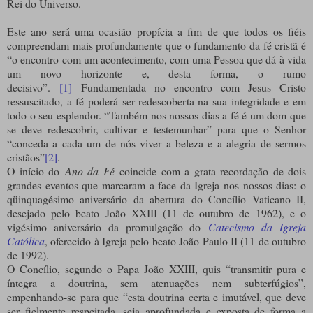
Rei do Universo.
Este ano será uma ocasião propícia a fim de que todos os fiéis
compreendam mais profundamente que o fundamento da fé cristã é
“o encontro com um acontecimento, com uma Pessoa que dá à vida
um novo horizonte e, desta forma, o rumo
decisivo”.
[1]
Fundamentada no encontro com Jesus Cristo
ressuscitado, a fé poderá ser redescoberta na sua integridade e em
todo o seu esplendor. “Também nos nossos dias a fé é um dom que
se deve redescobrir, cultivar e testemunhar” para que o Senhor
“conceda a cada um de nós viver a beleza e a alegria de sermos
cristãos”
[2]
.
O início do
Ano da Fé
coincide com a grata recordação de dois
grandes eventos que marcaram a face da Igreja nos nossos dias: o
qüinquagésimo aniversário da abertura do Concílio Vaticano II,
desejado pelo beato João XXIII (11 de outubro de 1962), e o
vigésimo aniversário da promulgação do
Catecismo da Igreja
Católica
, oferecido à Igreja pelo beato João Paulo II (11 de outubro
de 1992).
O Concílio, segundo o Papa João XXIII, quis “transmitir pura e
íntegra a doutrina, sem atenuações nem subterfúgios”,
empenhando-se para que “esta doutrina certa e imutável, que deve
ser fielmente respeitada, seja aprofundada e exposta de forma a