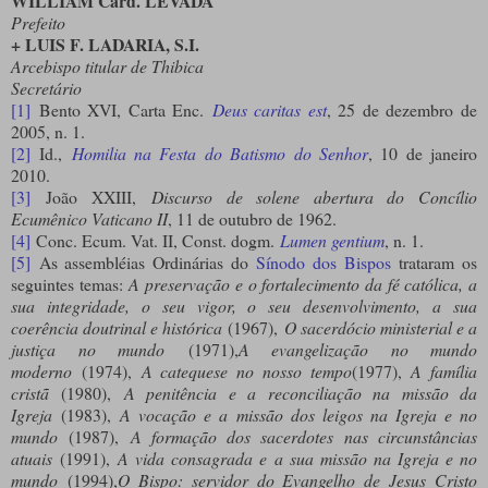
WILLIAM Card. LEVADA
Prefeito
+ LUIS F. LADARIA, S.I.
Arcebispo titular de Thibica
Secretário
[1]
Bento XVI, Carta Enc.
Deus caritas est
, 25 de dezembro de
2005, n. 1.
[2]
Id.,
Homilia na Festa do Batismo do Senhor
, 10 de janeiro
2010.
[3]
João XXIII,
Discurso de solene abertura do Concílio
Ecumênico Vaticano II
, 11 de outubro de 1962.
[4]
Conc. Ecum. Vat. II, Const. dogm.
Lumen gentium
, n. 1.
[5]
As assembléias Ordinárias do
Sínodo dos Bispos
trataram os
seguintes temas:
A preservação e o fortalecimento da fé católica, a
sua integridade, o seu vigor, o seu desenvolvimento, a sua
coerência doutrinal e histórica
(1967),
O sacerdócio ministerial e a
justiça no mundo
(1971),
A evangelização no mundo
moderno
(1974),
A catequese no nosso tempo
(1977),
A família
cristã
(1980),
A penitência e a reconciliação na missão da
Igreja
(1983),
A vocação e a missão dos leigos na Igreja e no
mundo
(1987),
A formação dos sacerdotes nas circunstâncias
atuais
(1991),
A vida consagrada e a sua missão na Igreja e no
mundo
(1994),
O Bispo: servidor do Evangelho de Jesus Cristo