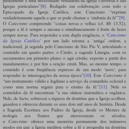
plenamente a uma necessidade verdadeira da Igreja Universal e das
Igrejas particulares”
[8]
. Redigido em colaboração com todo o
Episcopado da Igreja Católica, este Catecismo “exprime
verdadeiramente aquela a que se pode chamar a ‘sinfonia da fé’”
[9]
.
O
Catecismo
compreende “coisas novas e velhas (cf.
Mt
13,52),
porque a fé é sempre a mesma e simultaneamente é fonte de luzes
sempre novas. Para responder a esta dupla exigência, o ‘
Catecismo
da Igreja Católica
’ por um lado retoma a ‘antiga’ ordem, a
tradicional, já seguida pelo Catecismo de São Pio V, articulando o
conteúdo em quatro partes: o Credo; a sagrada Liturgia, com os
sacramentos em primeiro plano; o agir cristão, exposto a partir dos
mandamentos; e por fim a oração cristã. Mas, ao mesmo tempo, o
conteúdo é com freqüência expresso de um modo ‘novo’, para
responder às interrogações da nossa época”
[10]
. Este
Catecismo
é
“um instrumento válido e legítimo a serviço da comunhão eclesial e
como uma norma segura para o ensino da fé.”
[11]
. Nele os
conteúdos da fé encontram “a sua síntese sistemática e orgânica.
Nele, de facto, sobressai a riqueza de doutrina que a Igreja acolheu,
guardou e ofereceu durante os seus dois mil anos de história. Desde
a Sagrada Escritura aos Padres da Igreja, desde os Mestres de
teologia aos Santos que atravessaram os séculos,
o
Catecismo
oferece uma memória permanente dos inúmeros
modos em que a Igreja meditou sobre a fé e progrediu na doutrina