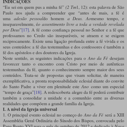
INDICAÇÕES
“Eu sei em quem pus a minha fé”
(2 Tm
1, 12): esta palavra de São
Paulo nos ajuda a compreender que “antes de mais, a fé é
uma
adesão pessoal
do homem
a Deus. Ao
mesmo tempo, e
inseparavelmente, é
o assentimento livre a toda a verdade revelada
por Deus
”
[17]
. A fé como confiança pessoal no Senhor e a fé que
professamos no Credo são inseparáveis, se atraem e se exigem
reciprocamente. Existe uma ligação profunda entre a fé vivida e os
seus conteúdos: a fé das testemunhas e dos confessores é também a
fé dos apóstolos e dos doutores da Igreja.
Neste sentido, as seguintes indicações para o
Ano da Fé
desejam
favorecer tanto o encontro com Cristo por meio de autênticas
testemunhas da fé, quanto o conhecimento sempre maior dos seus
conteúdos. Trata-se de propostas que visam solicitar, de maneira
exemplificativa, a pronta responsabilidade eclesial diante do convite
do Santo Padre a viver em plenitude este
Ano
como um especial
“tempo de graça”
[18]
. A redescoberta alegre da fé poderá contribuir
também a consolidar a unidade e a comunhão entre as diversas
realidades que compõem a grande família da Igreja.
I. A nível da Igreja universal
1. O principal evento eclesial no começo do
Ano da Fé
será a XIII
Assembléia Geral Ordinária do Sínodo dos Bispos, convocada pelo
Papa Bento XVI para o mês de outubro de 2012 e dedicada à
Nova