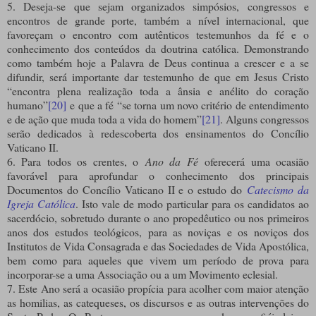
5. Deseja-se que sejam organizados simpósios, congressos e
encontros de grande porte, também a nível internacional, que
favoreçam o encontro com autênticos testemunhos da fé e o
conhecimento dos conteúdos da doutrina católica. Demonstrando
como também hoje a Palavra de Deus continua a crescer e a se
difundir, será importante dar testemunho de que em Jesus Cristo
“encontra plena realização toda a ânsia e anélito do coração
humano”
[20]
e que a fé “se torna um novo critério de entendimento
e de ação que muda toda a vida do homem”
[21]
. Alguns congressos
serão dedicados à redescoberta dos ensinamentos do Concílio
Vaticano II.
6. Para todos os crentes, o
Ano da Fé
oferecerá uma ocasião
favorável para aprofundar o conhecimento dos principais
Documentos do Concílio Vaticano II e o estudo do
Catecismo da
Igreja Católica
. Isto vale de modo particular para os candidatos ao
sacerdócio, sobretudo durante o ano propedêutico ou nos primeiros
anos dos estudos teológicos, para as noviças e os noviços dos
Institutos de Vida Consagrada e das Sociedades de Vida Apostólica,
bem como para aqueles que vivem um período de prova para
incorporar-se a uma Associação ou a um Movimento eclesial.
7. Este Ano será a ocasião propícia para acolher com maior atenção
as homilias, as catequeses, os discursos e as outras intervenções do