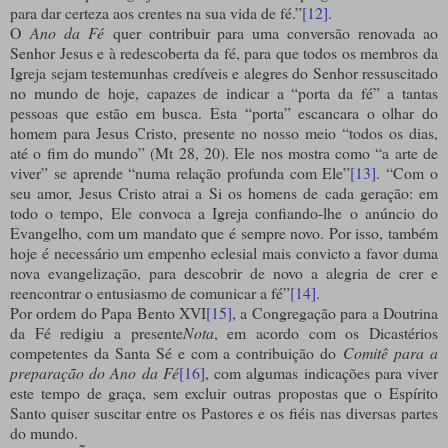
para dar certeza aos crentes na sua vida de fé.”
[12]
.
O
Ano da Fé
quer contribuir para uma conversão renovada ao
Senhor Jesus e à redescoberta da fé, para que todos os membros da
Igreja sejam testemunhas credíveis e alegres do Senhor ressuscitado
no mundo de hoje, capazes de indicar a “porta da fé” a tantas
pessoas que estão em busca. Esta “porta” escancara o olhar do
homem para Jesus Cristo, presente no nosso meio “todos os dias,
até o fim do mundo” (Mt 28, 20). Ele nos mostra como “a arte de
viver” se aprende “numa relação profunda com Ele”
[13]
. “Com o
seu amor, Jesus Cristo atrai a Si os homens de cada geração: em
todo o tempo, Ele convoca a Igreja confiando-lhe o anúncio do
Evangelho, com um mandato que é sempre novo. Por isso, também
hoje é necessário um empenho eclesial mais convicto a favor duma
nova evangelização, para descobrir de novo a alegria de crer e
reencontrar o entusiasmo de comunicar a fé”
[14]
.
Por ordem do Papa Bento XVI
[15]
, a Congregação para a Doutrina
da Fé redigiu a presente
Nota
, em acordo com os Dicastérios
competentes da Santa Sé e com a contribuição do
Comitê para a
preparação do Ano da Fé
[16]
, com algumas indicações para viver
este tempo de graça, sem excluir outras propostas que o Espírito
Santo quiser suscitar entre os Pastores e os fiéis nas diversas partes
do mundo.