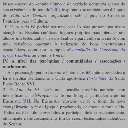
busca sincera do sentido último e da verdade definitiva acerca da
sua existência e do mundo”
[30]
, inspirando-se também nos diálogos
do
Pátio dos Gentios
, organizados sob a guia do Conselho
Pontifício para a Cultura.
10. O
Ano da Fé
poderá ser uma ocasião para prestar uma maior
atenção às Escolas católicas, lugares próprios para oferecer aos
alunos um testemunho vivo do Senhor e para cultivar a sua fé com
uma referência oportuna à utilização de bons instrumentos
catequéticos, como por exemplo, o
Compêndio
do
Catecismo da
Igreja Católica
ou como o
Youcat.
IV. A nível das paróquias / comunidades / associações /
movimentos
1. Em preparação para o
Ano da Fé
, todos os fiéis são convidados a
ler e meditar atentamente a Carta apostólica
Porta fidei
do Santo
Padre Bento XVI.
2. O
Ano da Fé
“será uma ocasião propícia também para
intensificar a
celebração
da fé na liturgia, particularmente na
Eucaristia”
[31]
. Na Eucaristia, mistério da fé e fonte da nova
evangelização, a fé da Igreja é proclamada, celebrada e fortalecida.
Todos os fiéis são convidados a participar dela conscientemente,
ativamente e frutuosamente, a fim de serem testemunhas autênticas
do Senhor.