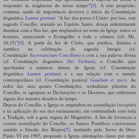
responder às exigências do nosso tempo”
[3]
. A este propósito,
continua sendo de importância decisiva o início da Constituição
dogmática
Lumen gentium
: “A luz dos povos é Cristo: por isso, este
sagrado Concílio, reunido no Espírito Santo, deseja ardentemente
iluminar com a Sua luz, que resplandece no rosto da Igreja, todos os
homens, anunciando o Evangelho a toda a criatura (cfr. Mc.
16,15)”
[4]
. A partir da luz de Cristo, que purifica, ilumina e
santifica na celebração da sagrada liturgia (cf.
Constituição
Sacrosanctum Concilium
) e com a sua palavra divina
(cf. Constituição dogmática
Dei Verbum
), o Concílio quis
aprofundar a natureza íntima da Igreja (cf. Constituição
dogmática
Lumen gentium
) e a sua relação com o mundo
contemporâneo (cf. Constituição pastoral
Gaudium et spes
). Ao
redor das suas quatro Constituições, verdadeiras pilastras do
Concílio, se agrupam as Declarações e os Decretos, que enfrentam
alguns dos maiores desafios do tempo.
Depois do Concílio, a Igreja se empenhou na assimilação (
receptio
)
e na aplicação do seu rico ensinamento, em continuidade com toda
a Tradição, sob a guia segura do Magistério. A fim de favorecer a
correta assimilação do Concílio, os Sumos Pontífices convocaram
amiúde o Sínodo dos Bispos
[5]
, instituído pelo Servo de Deus
Paulo VI em 1965, propondo à Igreja orientações claras por meio