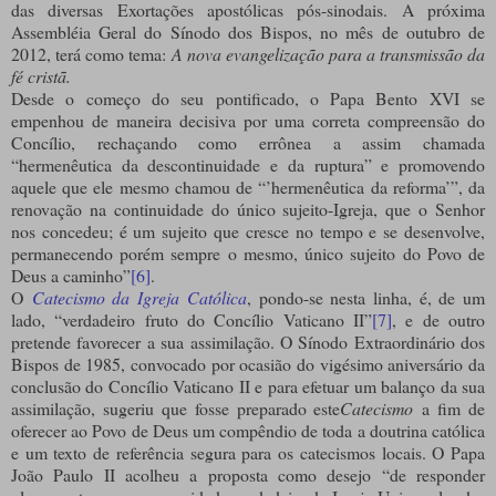
das diversas Exortações apostólicas pós-sinodais. A próxima
Assembléia Geral do Sínodo dos Bispos, no mês de outubro de
2012, terá como tema:
A nova evangelização para a transmissão da
fé cristã.
Desde o começo do seu pontificado, o Papa Bento XVI se
empenhou de maneira decisiva por uma correta compreensão do
Concílio, rechaçando como errônea a assim chamada
“hermenêutica da descontinuidade e da ruptura” e promovendo
aquele que ele mesmo chamou de “’hermenêutica da reforma’”, da
renovação na continuidade do único sujeito-Igreja, que o Senhor
nos concedeu; é um sujeito que cresce no tempo e se desenvolve,
permanecendo porém sempre o mesmo, único sujeito do Povo de
Deus a caminho”
[6]
.
O
Catecismo da Igreja Católica
, pondo-se nesta linha, é, de um
lado, “verdadeiro fruto do Concílio Vaticano II”
[7]
, e de outro
pretende favorecer a sua assimilação. O Sínodo Extraordinário dos
Bispos de 1985, convocado por ocasião do vigésimo aniversário da
conclusão do Concílio Vaticano II e para efetuar um balanço da sua
assimilação, sugeriu que fosse preparado este
Catecismo
a fim de
oferecer ao Povo de Deus um compêndio de toda a doutrina católica
e um texto de referência segura para os catecismos locais. O Papa
João Paulo II acolheu a proposta como desejo “de responder