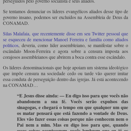
perseguidos pelo governo socialista e seus aliados.
Se tentamos denunciar os líderes evangélicos aliados desse tipo de
governo insano, podemos ser excluídos na Assembleia de Deus da
CONAMAD.
Silas Malafaia, que recentemente disse em seu Twitter pessoal que
se esqueceu de mencionar Manoel Ferreira e família como aliados
políticos
, deveria, como líder assembleiano, se manifestar sobre o
escândalo Moon-Ferreira e agora sobre a censura imposta aos
corajosos assembleianos que abrirem a boca contra esse escândalo.
Os líderes denominacionais que hoje apoiam um sistema ideológico
que impõe censura na sociedade cedo ou tarde vão querer imitar
essa conduta de perseguição dentro das igrejas. Já está acontecendo
na CONAMAD…
“E Jesus disse ainda: — Eu digo isso para que vocês não
abandonem a sua fé. Vocês serão expulsos das
sinagogas, e chegará o tempo em que qualquer um que
os matar pensará que está fazendo a vontade de Deus.
Eles vão fazer essas coisas porque não conhecem nem o
Pai nem a mim. Mas eu digo isso para que, quando
essas coisas acontecerem, vocês lembrem que eu já os