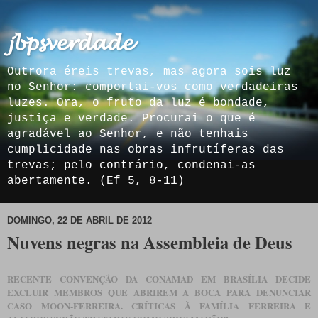
𝓳𝓫𝓹𝓼𝓿𝓮𝓻𝓭𝓪𝓭𝓮
Outrora éreis trevas, mas agora sois luz
no Senhor: comportai-vos como verdadeiras
luzes. Ora, o fruto da luz é bondade,
justiça e verdade. Procurai o que é
agradável ao Senhor, e não tenhais
cumplicidade nas obras infrutíferas das
trevas; pelo contrário, condenai-as
abertamente. (Ef 5, 8-11)
DOMINGO, 22 DE ABRIL DE 2012
Nuvens negras na Assembleia de Deus
RECENTE CONVENÇÃO DA CONAMAD EM BRASÍLIA DECIDE
EXCLUIR MEMBROS QUE ABRIREM A BOCA PARA DENUNCIAR
CASO MOON-FERREIRA. CRÍTICAS À FAMÍLIA FERREIRA E