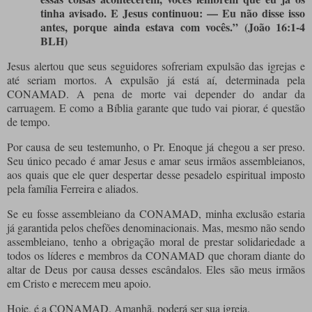
tinha avisado. E Jesus continuou: — Eu não disse isso
antes, porque ainda estava com vocês.” (João 16:1-4
BLH)
Jesus alertou que seus seguidores sofreriam expulsão das igrejas e
até
seriam
mortos. A expulsão já está aí, determinada pela
CONAMAD. A pena de morte vai depender do andar da
carruagem. E como a Bíblia garante que tudo vai piorar, é questão
de tempo.
Por causa de seu testemunho, o Pr. Enoque já chegou a ser preso.
Seu único pecado é amar Jesus e amar seus irmãos assembleianos,
aos quais que ele quer despertar desse pesadelo espiritual imposto
pela família Ferreira e aliados.
Se eu fosse assembleiano da CONAMAD, minha exclusão estaria
já garantida pelos chefões denominacionais. Mas, mesmo não sendo
assembleiano, tenho a obrigação moral de prestar solidariedade a
todos os líderes e membros da CONAMAD que choram diante do
altar de Deus por causa desses escândalos. Eles são meus irmãos
em Cristo e merecem meu apoio.
Hoje, é a CONAMAD. Amanhã, poderá ser sua igreja.