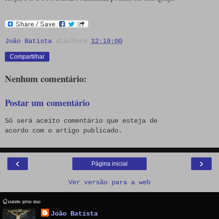
João Batista
dia/hora
12:19:00
Compartilhar
Nenhum comentário:
Postar um comentário
Só será aceito comentário que esteja de
acordo com o artigo publicado.
‹
›
Página inicial
Ver versão para a web
𝓠𝓾𝓮𝓶 𝓼𝓸𝓾 𝓮𝓾
João Batista