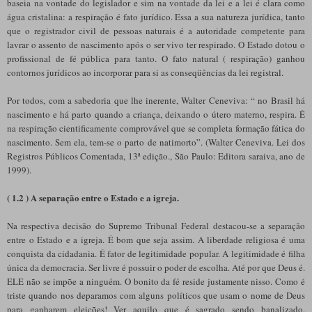
baseia na vontade do legislador e sim na vontade da lei e a lei é clara como
água cristalina: a respiração é fato jurídico. Essa a sua natureza jurídica, tanto
que o registrador civil de pessoas naturais é a autoridade competente para
lavrar o assento de nascimento após o ser vivo ter respirado. O Estado dotou o
profissional de fé pública para tanto. O fato natural ( respiração) ganhou
contornos jurídicos ao incorporar para si as conseqüências da lei registral.
Por todos, com a sabedoria que lhe inerente, Walter Ceneviva: “ no Brasil há
nascimento e há parto quando a criança, deixando o útero materno, respira. É
na respiração cientificamente comprovável que se completa formação fática do
nascimento. Sem ela, tem-se o parto de natimorto”. (Walter Ceneviva. Lei dos
Registros Públicos Comentada, 13ª edição., São Paulo: Editora saraiva, ano de
1999).
( 1.2 ) A separação entre o Estado e a igreja.
Na respectiva decisão do Supremo Tribunal Federal destacou-se a separação
entre o Estado e a igreja. É bom que seja assim. A liberdade religiosa é uma
conquista da cidadania. É fator de legitimidade popular. A legitimidade é filha
única da democracia. Ser livre é possuir o poder de escolha. Até por que Deus é.
ELE não se impõe a ninguém. O bonito da fé reside justamente nisso. Como é
triste quando nos deparamos com alguns políticos que usam o nome de Deus
para ganharem eleições! Ver aquilo que é sagrado sendo banalizado.