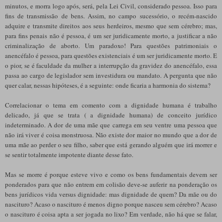
minutos, e morra logo após, será, pela Lei Civil, considerado pessoa. Isso para
fins de transmissão de bens. Assim, no campo sucessório, o recém-nascido
adquire e transmite direitos aos seus herdeiros, mesmo que sem cérebro; mas,
para fins penais não é pessoa, é um ser juridicamente morto, a justificar a não
criminalização de aborto. Um paradoxo! Para questões patrimoniais o
anencéfalo é pessoa, para questões existenciais é um ser juridicamente morto. E
o pior, se é faculdade da mulher a interrupção da gravidez do anencéfalo, essa
passa ao cargo de legislador sem investidura ou mandato. A pergunta que não
quer calar, nessas hipóteses, é a seguinte: onde ficaria a harmonia do sistema?
Correlacionar o tema em comento com a dignidade humana é trabalho
delicado, já que se trata ( a dignidade humana) de conceito jurídico
indeterminado. A dor de uma mãe que carrega em seu ventre uma pessoa que
não irá viver é coisa monstruosa. Não existe dor maior no mundo que a dor de
uma mãe ao perder o seu filho, saber que está gerando alguém que irá morrer e
se sentir totalmente impotente diante desse fato.
Mas se morre é porque esteve vivo e como os bens fundamentais devem ser
ponderados para que não entrem em colisão deve-se auferir na ponderação os
bens jurídicos vida versus dignidade: mas dignidade de quem? Da mãe ou do
nascituro? Acaso o nascituro é menos digno porque nasceu sem cérebro? Acaso
o nascituro é coisa apta a ser jogada no lixo? Em verdade, não há que se falar,