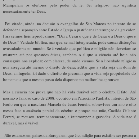
Manipulam os eleitores pelo poder da fé. Ser religioso não significa
necessariamente ter Deus.
Foi citado, ainda, na decisão o evangelho de São Marcos no intento de se
defender a separação entre Estado e Igreja a justificar a interrupção da gravidez.
Para sermos fiéis reproduzimos: “Dai a Cesar o que é de Cesar e a Deus o que é
de Deus.” Verdade bíblica, mas que, se mal interpretada, pode causar distorções
avassaladoras no mundo. Se é verdade que política e religião não deveriam se
misturar, até por questões éticas, também o é que a ciência até hoje não
conseguiu nos explicar, com clareza, de onde viemos. Se a liberdade religiosa
nos assegura até mesmo o direito de desacreditar que a vida seja um dom de
Deus, a ninguém foi dado o direito de presumir que a vida seja propriedade do
homem ou que o mesmo possa dela dispor como melhor lhe aprouver.
Mas a ciência nos prova que não há vida durável sem o cérebro. É fato. Até
mesmo o famoso caso de 2008, ocorrido em Patrocínio Paulista, interior de São
Paulo em que a nascitura Marcela de Jesus Ferreira sobreviveu um ano e oito
meses face a ausência parcial de cérebro e porque sua mãe, Cacilda Galante
Ferrari, se recusou, terminantemente, a interromper a gravidez. A vida não é
durável, mas é viável.
Não estamos em países da Europa em que é condição para existir e ser pessoa a