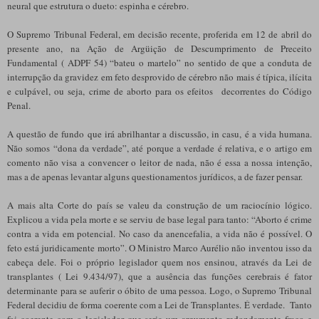
neural que estrutura o dueto: espinha e cérebro.
O Supremo Tribunal Federal, em decisão recente, proferida em 12 de abril do
presente ano, na Ação de Argüição de Descumprimento de Preceito
Fundamental ( ADPF 54) “bateu o martelo” no sentido de que a conduta de
interrupção da gravidez em feto desprovido de cérebro não mais é típica, ilícita
e culpável, ou seja, crime de aborto para os efeitos decorrentes do Código
Penal.
A questão de fundo que irá abrilhantar a discussão, in casu, é a vida humana.
Não somos “dona da verdade”, até porque a verdade é relativa, e o artigo em
comento não visa a convencer o leitor de nada, não é essa a nossa intenção,
mas a de apenas levantar alguns questionamentos jurídicos, a de fazer pensar.
A mais alta Corte do país se valeu da construção de um raciocínio lógico.
Explicou a vida pela morte e se serviu de base legal para tanto: “Aborto é crime
contra a vida em potencial. No caso da anencefalia, a vida não é possível. O
feto está juridicamente morto”. O Ministro Marco Aurélio não inventou isso da
cabeça dele. Foi o próprio legislador quem nos ensinou, através da Lei de
transplantes ( Lei 9.434/97), que a ausência das funções cerebrais é fator
determinante para se auferir o óbito de uma pessoa. Logo, o Supremo Tribunal
Federal decidiu de forma coerente com a Lei de Transplantes. É verdade. Tanto
foi coerente com o legislador que seria um argumento redondamente fraco e