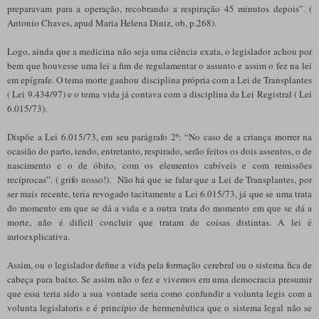
preparavam para a operação, recobrando a respiração 45 minutos depois”. (
Antonio Chaves, apud Maria Helena Diniz, ob, p.268).
Logo, ainda que a medicina não seja uma ciência exata, o legislador achou por
bem que houvesse uma lei a fim de regulamentar o assunto e assim o fez na lei
em epígrafe. O tema morte ganhou disciplina própria com a Lei de Transplantes
( Lei 9.434/97) e o tema vida já contava com a disciplina da Lei Registral ( Lei
6.015/73).
Dispõe a Lei 6.015/73, em seu parágrafo 2º: “No caso de a criança morrer na
ocasião do parto, tendo, entretanto, respirado, serão feitos os dois assentos, o de
nascimento e o de óbito, com os elementos cabíveis e com remissões
recíprocas”. ( grifo nosso!). Não há que se falar que a Lei de Transplantes, por
ser mais recente, teria revogado tacitamente a Lei 6.015/73, já que se uma trata
do momento em que se dá a vida e a outra trata do momento em que se dá a
morte, não é difícil concluir que tratam de coisas distintas. A lei é
autoexplicativa.
Assim, ou o legislador define a vida pela formação cerebral ou o sistema fica de
cabeça para baixo. Se assim não o fez e vivemos em uma democracia presumir
que essa teria sido a sua vontade seria como confundir a volunta legis com a
volunta legislatoris e é princípio de hermenêutica que o sistema legal não se