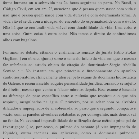
forma humana ou a sobrevida nas 24 horas seguintes ao parto. No Brasil, o
Código Civil, em seu art. 2º, menciona que é pessoa quem nasce com vida e
não que é pessoa quem nasce com vida durável e com determinada forma. A
vida viável se dá com a nidaçao, do encontro do espermatozóide com o óvulo.
Não há que se confundir vida viável com durabilidade da vida. Uma coisa é
uma coisa. Outra coisa é outra coisa! Não temos o direito de confundirmos
alhos com bugalhos.
Por amor ao debate, citamos o ensinamento sensato do jurista Pablo Stolze
Gagliano ( em obra conjunta) sobre o tema do início da vida, em que o mesmo
faz referência ao estudo objeto de citação do doutrinador Sérgio Abdalla
Semiao : “ No instante em que principia o funcionamento do aparelho
cardiorrespiratório, clinicamente aferível pelo exame de docimasia hidrostática
de Galeno, o recém-nascido adquire personalidade jurídica, tornando-se sujeito
de direito, mesmo que venha a falecer minutos depois. Esse exame é baseado
na diferença de peso específico entre o pulmão que respirou e o que não
respirou, mergulhados na água. O primeiro, por se achar com os alvéolos
dilatados e impregnados de ar, sobrenada, ao passo que o segundo, compacto e
vazio, com as paredes alveolares colabadas e, por conseguinte, mais denso, vai
ao fundo. Na eventual impossibilidade de utilização desse método principal de
investigação ( se, por acaso, o pulmão do neonato já vier impregnado de
líquido), outras técnicas são aplicáveis, como a docimasia pulmonar
histológica ( verificação dos alvéolos pulmonares, pois, se houve respiração,