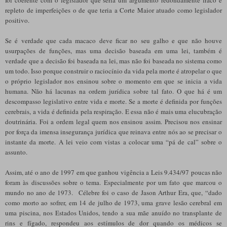
repleto de imperfeições o de que teria a Corte Maior atuado como legislador
positivo.
Se é verdade que cada macaco deve ficar no seu galho e que não houve
usurpações de funções, mas uma decisão baseada em uma lei, também é
verdade que a decisão foi baseada na lei, mas não foi baseada no sistema como
um todo. Isso porque construir o raciocínio da vida pela morte é atropelar o que
o próprio legislador nos ensinou sobre o momento em que se inicia a vida
humana. Não há lacunas na ordem jurídica sobre tal fato. O que há é um
descompasso legislativo entre vida e morte. Se a morte é definida por funções
cerebrais, a vida é definida pela respiração. E essa não é mais uma elucubração
doutrinária. Foi a ordem legal quem nos ensinou assim. Precisou nos ensinar
por força da imensa insegurança jurídica que reinava entre nós ao se precisar o
instante da morte. A lei veio com vistas a colocar uma “pá de cal” sobre o
assunto.
Assim, até o ano de 1997 em que ganhou vigência a Leis 9.434/97 poucas não
foram às discussões sobre o tema. Especialmente por um fato que marcou o
mundo no ano de 1973. Célebre foi o caso de Jason Arthur Era, que, “dado
como morto ao sofrer, em 14 de julho de 1973, uma grave lesão cerebral em
uma piscina, nos Estados Unidos, tendo a sua mãe anuído no transplante de
rins e fígado, respondeu aos estímulos de dor quando os médicos se