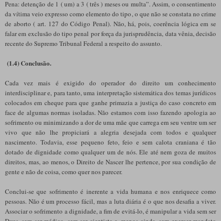
Pena: detenção de 1 ( um) a 3 ( três ) meses ou multa”. Assim, o consentimento
da vítima veio expresso como elemento do tipo, o que não se constata no crime
de aborto ( art. 127 do Código Penal). Não, há, pois, coerência lógica em se
falar em exclusão do tipo penal por força da jurisprudência, data vênia, decisão
recente do Supremo Tribunal Federal a respeito do assunto.
(1.4) Conclusão.
Cada vez mais é exigido do operador do direito um conhecimento
interdisciplinar e, para tanto, uma interpretação sistemática dos temas jurídicos
colocados em cheque para que ganhe primazia a justiça do caso concreto em
face de algumas normas isoladas. Não estamos com isso fazendo apologia ao
sofrimento ou minimizando a dor de uma mãe que carrega em seu ventre um ser
vivo que não lhe propiciará a alegria desejada com todos e qualquer
nascimento. Todavia, esse pequeno feto, feio e sem calota craniana é tão
dotado de dignidade como qualquer um de nós. Ele até nem goza de muitos
direitos, mas, ao menos, o Direito de Nascer lhe pertence, por sua condição de
gente e não de coisa, como quer nos parecer.
Conclui-se que sofrimento é inerente a vida humana e nos enriquece como
pessoas. Não é um processo fácil, mas a luta diária é o que nos desafia a viver.
Associar o sofrimento a dignidade, a fim de evitá-lo, é manipular a vida sem ser
Deus, sem ser médico, sem ser cientista e, menos ainda, sem exercer mandato