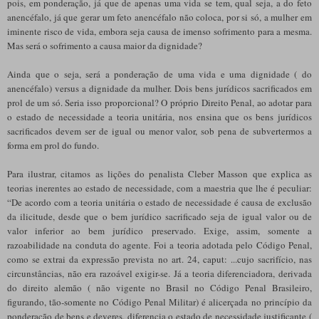
pois, em ponderação, já que de apenas uma vida se tem, qual seja, a do feto
anencéfalo, já que gerar um feto anencéfalo não coloca, por si só, a mulher em
iminente risco de vida, embora seja causa de imenso sofrimento para a mesma.
Mas será o sofrimento a causa maior da dignidade?
Ainda que o seja, será a ponderação de uma vida e uma dignidade ( do
anencéfalo) versus a dignidade da mulher. Dois bens jurídicos sacrificados em
prol de um só. Seria isso proporcional? O próprio Direito Penal, ao adotar para
o estado de necessidade a teoria unitária, nos ensina que os bens jurídicos
sacrificados devem ser de igual ou menor valor, sob pena de subvertermos a
forma em prol do fundo.
Para ilustrar, citamos as lições do penalista Cleber Masson que explica as
teorias inerentes ao estado de necessidade, com a maestria que lhe é peculiar:
“De acordo com a teoria unitária o estado de necessidade é causa de exclusão
da ilicitude, desde que o bem jurídico sacrificado seja de igual valor ou de
valor inferior ao bem jurídico preservado. Exige, assim, somente a
razoabilidade na conduta do agente. Foi a teoria adotada pelo Código Penal,
como se extrai da expressão prevista no art. 24, caput: ...cujo sacrifício, nas
circunstâncias, não era razoável exigir-se. Já a teoria diferenciadora, derivada
do direito alemão ( não vigente no Brasil no Código Penal Brasileiro,
figurando, tão-somente no Código Penal Militar) é alicerçada no princípio da
ponderação de bens e deveres, diferencia o estado de necessidade justificante (