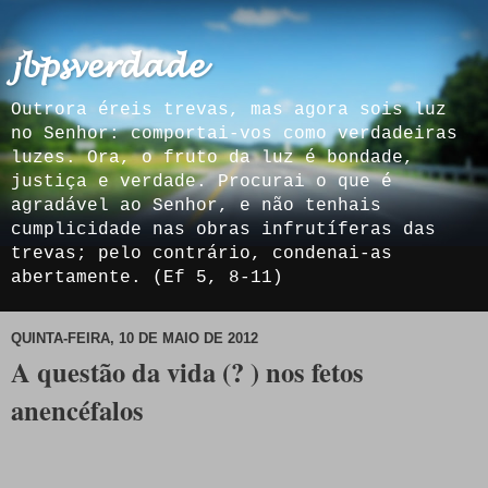
𝓳𝓫𝓹𝓼𝓿𝓮𝓻𝓭𝓪𝓭𝓮
Outrora éreis trevas, mas agora sois luz
no Senhor: comportai-vos como verdadeiras
luzes. Ora, o fruto da luz é bondade,
justiça e verdade. Procurai o que é
agradável ao Senhor, e não tenhais
cumplicidade nas obras infrutíferas das
trevas; pelo contrário, condenai-as
abertamente. (Ef 5, 8-11)
QUINTA-FEIRA, 10 DE MAIO DE 2012
A questão da vida (? ) nos fetos
anencéfalos