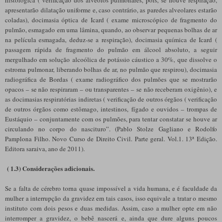
apresentarão dilatação uniforme e, caso contrário, as paredes alveolares estarão
coladas), docimasia óptica de Icard ( exame microscópico de fragmento do
pulmão, esmagado em uma lâmina, quando, ao observar pequenas bolhas de ar
na película esmagada, deduz-se a respiração), docimasia química de Icard (
passagem rápida de fragmento do pulmão em álcool absoluto, a seguir
mergulhado em solução alcoólica de potássio cáustico a 30%, que dissolve o
estroma pulmonar, liberando bolhas de ar, no pulmão que respirou), docimasia
radiográfica de Bordas ( exame radiográfico dos pulmões que se mostrarão
opacos – se não respiraram – ou transparentes – se não receberam oxigênio), e
as docimasias respiratórias indiretas ( verificação de outros órgãos ( verificação
de outros órgãos como estômago, intestinos, fígado e ouvidos – trompas de
Eustáquio – conjuntamente com os pulmões, para tentar constatar se houve ar
circulando no corpo do nascituro”. (Pablo Stolze Gagliano e Rodolfo
Pamplona Filho. Novo Curso de Direito Civil. Parte geral. Vol.1. 13ª Edição.
Editora saraiva, ano de 2011).
( 1.3) Considerações adicionais.
Se a falta de cérebro torna quase impossível a vida humana, e é faculdade da
mulher a interrupção da gravidez em tais casos, isso equivale a tratar o mesmo
instituto com dois pesos e duas medidas. Assim, caso a mulher opte em não
interromper a gravidez, o bebê nascerá e, ainda que dure alguns poucos