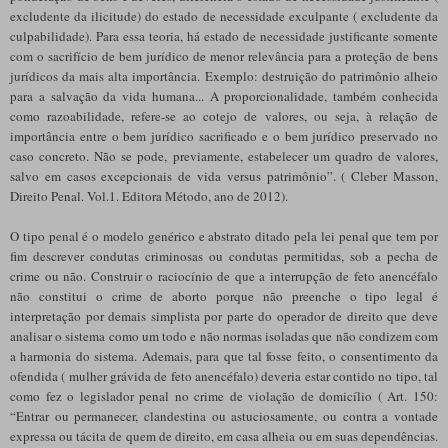
excludente da ilicitude) do estado de necessidade exculpante ( excludente da
culpabilidade). Para essa teoria, há estado de necessidade justificante somente
com o sacrifício de bem jurídico de menor relevância para a proteção de bens
jurídicos da mais alta importância. Exemplo: destruição do patrimônio alheio
para a salvação da vida humana... A proporcionalidade, também conhecida
como razoabilidade, refere-se ao cotejo de valores, ou seja, à relação de
importância entre o bem jurídico sacrificado e o bem jurídico preservado no
caso concreto. Não se pode, previamente, estabelecer um quadro de valores,
salvo em casos excepcionais de vida versus patrimônio”. ( Cleber Masson,
Direito Penal. Vol.1. Editora Método, ano de 2012).
O tipo penal é o modelo genérico e abstrato ditado pela lei penal que tem por
fim descrever condutas criminosas ou condutas permitidas, sob a pecha de
crime ou não. Construir o raciocínio de que a interrupção de feto anencéfalo
não constitui o crime de aborto porque não preenche o tipo legal é
interpretação por demais simplista por parte do operador de direito que deve
analisar o sistema como um todo e não normas isoladas que não condizem com
a harmonia do sistema. Ademais, para que tal fosse feito, o consentimento da
ofendida ( mulher grávida de feto anencéfalo) deveria estar contido no tipo, tal
como fez o legislador penal no crime de violação de domicílio ( Art. 150:
“Entrar ou permanecer, clandestina ou astuciosamente, ou contra a vontade
expressa ou tácita de quem de direito, em casa alheia ou em suas dependências.