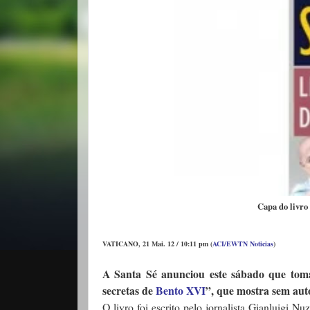
Capa do livro
VATICANO, 21 Mai. 12 / 10:11 pm (
ACI/EWTN Noticias
)
A Santa Sé anunciou este sábado que tomar
secretas de
Bento XVI
”, que mostra sem aut
O livro foi escrito pelo jornalista Gianluigi Nuz