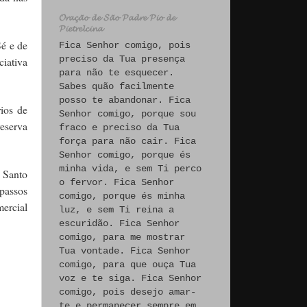
𝓞𝓻𝓪𝓬̧𝓪̃𝓸 𝓭𝓮 𝓢𝓪̃𝓸 𝓟𝓪𝓭𝓻𝓮 𝓟𝓲𝓸 𝓭𝓮
𝓟𝓲𝓮𝓽𝓻𝓮𝓵𝓬𝓲𝓷𝓪
é e de
Fica Senhor comigo, pois
preciso da Tua presença
ciativa
para não te esquecer.
Sabes quão facilmente
posso te abandonar. Fica
ios de
Senhor comigo, porque sou
reserva
fraco e preciso da Tua
força para não cair. Fica
Senhor comigo, porque és
minha vida, e sem Ti perco
o Santo
o fervor. Fica Senhor
passos
comigo, porque és minha
mercial
luz, e sem Ti reina a
escuridão. Fica Senhor
comigo, para me mostrar
Tua vontade. Fica Senhor
comigo, para que ouça Tua
voz e te siga. Fica Senhor
comigo, pois desejo amar-
te e permanecer sempre em