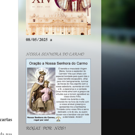
𝟎𝟖/𝟎𝟓/𝟐𝟎𝟐𝟓 𝐚
𝓝𝓞𝓢𝓢𝓐 𝓢𝓔𝓝𝓗𝓞𝓡𝓐 𝓓𝓞 𝓒𝓐𝓡𝓜𝓞
cartas
𝓡𝓞𝓖𝓐𝓘 𝓟𝓞𝓡 𝓝𝓞́𝓢!
nda nas