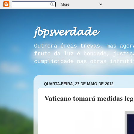
𝓳𝓫𝓹𝓼𝓿𝓮𝓻𝓭𝓪𝓭𝓮
Outrora éreis trevas, mas agor
fruto da luz é bondade, justiç
cumplicidade nas obras infrutí
QUARTA-FEIRA, 23 DE MAIO DE 2012
Vaticano tomará medidas lega