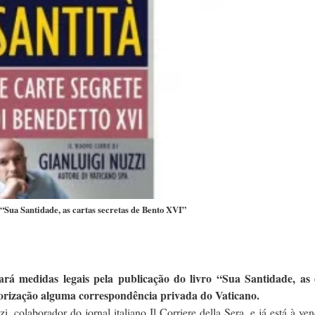
 “Sua Santidade, as cartas secretas de Bento XVI”
á medidas legais pela publicação do livro “Sua Santidade, as 
orização alguma correspondência privada do Vaticano.
zi, colaborador do jornal italiano Il Corriere della Sera, e já está à ve