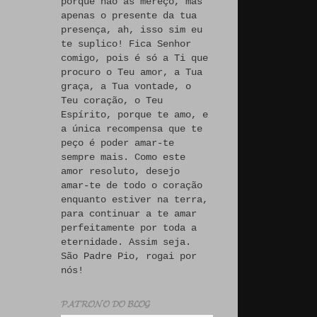
porque não às mereço, mas
apenas o presente da tua
presença, ah, isso sim eu
te suplico! Fica Senhor
comigo, pois é só a Ti que
procuro o Teu amor, a Tua
graça, a Tua vontade, o
Teu coração, o Teu
Espírito, porque te amo, e
a única recompensa que te
peço é poder amar-te
sempre mais. Como este
amor resoluto, desejo
amar-te de todo o coração
enquanto estiver na terra,
para continuar a te amar
perfeitamente por toda a
eternidade. Assim seja.
São Padre Pio, rogai por
nós!
𝓟𝓐𝓣𝓡𝓞𝓝𝓞 𝓓𝓞 𝓑𝓛𝓞𝓖