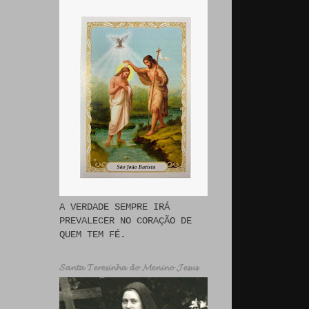
A VERDADE SEMPRE IRÁ
PREVALECER NO CORAÇÃO DE
QUEM TEM FÉ.
𝓢𝓪𝓷𝓽𝓪 𝓣𝓮𝓻𝓮𝓼𝓲𝓷𝓱𝓪 𝓭𝓸 𝓜𝓮𝓷𝓲𝓷𝓸 𝓙𝓮𝓼𝓾𝓼