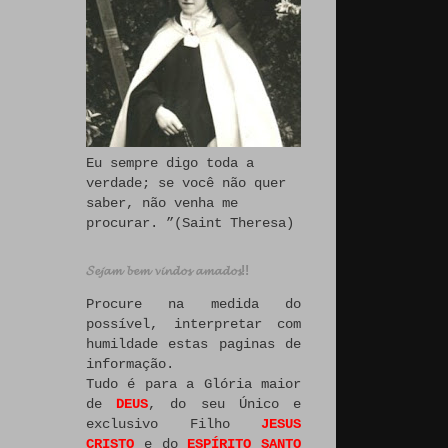
Eu sempre digo toda a
verdade; se você não quer
saber, não venha me
procurar. ”(Saint Theresa)
𝓢𝓮𝓳𝓪𝓶 𝓫𝓮𝓶 𝓿𝓲𝓷𝓭𝓸𝓼 𝓪𝓶𝓪𝓭𝓸𝓼!!
Procure na medida do
possível, interpretar com
humildade estas paginas de
informação.
Tudo é para a Glória maior
de
DEUS
, do seu Único e
exclusivo Filho
JESUS
CRISTO
e do
ESPÍRITO SANTO