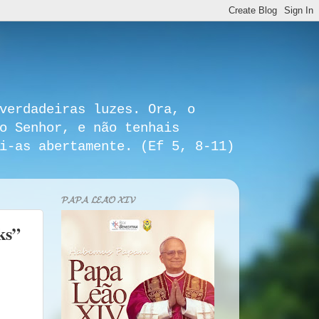
verdadeiras luzes. Ora, o
o Senhor, e não tenhais
i-as abertamente. (Ef 5, 8-11)
𝓟𝓐𝓟𝓐 𝓛𝓔𝓐̃𝓞 𝓧𝓘𝓥
ks”