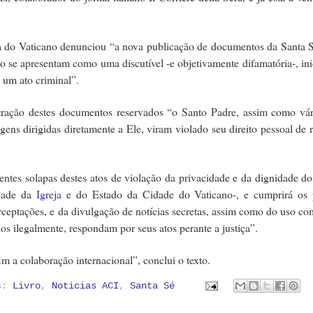
 do Vaticano denunciou “a nova publicação de documentos da Santa S
se apresentam como uma discutível -e objetivamente difamatória-, ini
e um ato criminal”.
tração destes documentos reservados “o Santo Padre, assim como vár
ens dirigidas diretamente a Ele, viram violado seu direito pessoal de 
ntes solapas destes atos de violação da privacidade e da dignidade d
dade da
Igreja
e do Estado da Cidade do Vaticano-, e cumprirá os 
rceptações, e da divulgação de notícias secretas, assim como do uso co
s ilegalmente, respondam por seus atos perante a justiça”.
im a colaboração internacional”, conclui o texto.
as:
Livro
,
Noticias ACI
,
Santa Sé