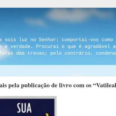
a sois luz no Senhor: comportai-vos como 
a e verdade. Procurai o que é agradável a
feras das trevas; pelo contrário, condena
is pela publicação de livro com os “Vatilea