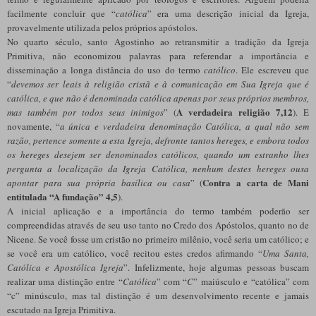
facilmente concluir que “
católica
” era uma descrição inicial da Igreja,
provavelmente utilizada pelos próprios apóstolos.
No quarto século, santo Agostinho ao retransmitir a tradição da Igreja
Primitiva, não economizou palavras para referendar a importância e
disseminação a longa distância do uso do termo
católico
. Ele escreveu que
“
devemos ser leais à religião cristã e à comunicação em Sua Igreja que é
católica, e que não é denominada católica apenas por seus próprios membros,
A verdadeira religião 7,12
mas também por todos seus inimigos
” (
). E
novamente, “
a única e verdadeira denominação Católica, a qual não sem
razão, pertence somente a esta Igreja, defronte tantos hereges, e embora todos
os hereges desejem ser denominados católicos, quando um estranho lhes
pergunta a localização da Igreja Católica, nenhum destes hereges ousa
Contra a carta de Mani
apontar para sua própria basílica ou casa
” (
entitulada “A fundação” 4,5
).
A inicial aplicação e a importância do termo também poderão ser
compreendidas através de seu uso tanto no Credo dos Apóstolos, quanto no de
Nicene. Se você fosse um cristão no primeiro milênio, você seria um católico; e
se você era um católico, você recitou estes credos afirmando “
Uma Santa,
Católica e Apostólica Igreja
”. Infelizmente, hoje algumas pessoas buscam
realizar uma distinção entre “
Católica
” com “
C
” maiúsculo e “católica” com
“c” minúsculo, mas tal distinção é um desenvolvimento recente e jamais
escutado na Igreja Primitiva.