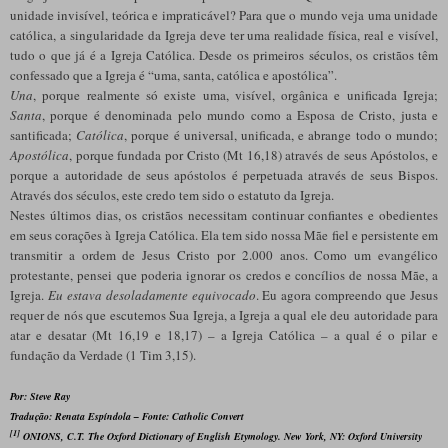
unidade invisível, teórica e impraticável? Para que o mundo veja uma unidade
católica, a singularidade da Igreja deve ter uma realidade física, real e visível,
tudo o que já é a Igreja Católica. Desde os primeiros séculos, os cristãos têm
confessado que a Igreja é “uma, santa, católica e apostólica”.
Una
, porque realmente só existe uma, visível, orgânica e unificada Igreja;
Santa
, porque é denominada pelo mundo como a Esposa de Cristo, justa e
santificada;
Católica
, porque é universal, unificada, e abrange todo o mundo;
Apostólica
, porque fundada por Cristo (Mt 16,18) através de seus Apóstolos, e
porque a autoridade de seus apóstolos é perpetuada através de seus Bispos.
Através dos séculos, este credo tem sido o estatuto da Igreja.
Nestes últimos dias, os cristãos necessitam continuar confiantes e obedientes
em seus corações à Igreja Católica. Ela tem sido nossa Mãe fiel e persistente em
transmitir a ordem de Jesus Cristo por 2.000 anos. Como um evangélico
protestante, pensei que poderia ignorar os credos e concílios de nossa Mãe, a
Igreja.
Eu estava desoladamente equivocado
. Eu agora compreendo que Jesus
requer de nós que escutemos Sua Igreja, a Igreja a qual ele deu autoridade para
atar e desatar (Mt 16,19 e 18,17) – a Igreja Católica – a qual é o pilar e
fundação da Verdade (1 Tim 3,15).
Por: Steve Ray
Tradução: Renata Espíndola – Fonte: Catholic Convert
[1]
ONIONS, C.T.
The Oxford Dictionary of English Etymology
. New York, NY: Oxford University