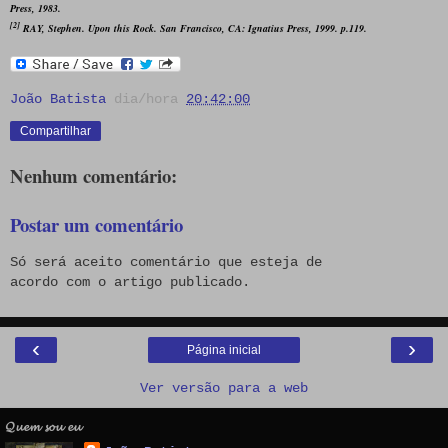
Press, 1983.
[2]
RAY, Stephen.
Upon this Rock
. San Francisco, CA: Ignatius Press, 1999. p.119.
João Batista
dia/hora
20:42:00
Compartilhar
Nenhum comentário:
Postar um comentário
Só será aceito comentário que esteja de
acordo com o artigo publicado.
‹
›
Página inicial
Ver versão para a web
𝓠𝓾𝓮𝓶 𝓼𝓸𝓾 𝓮𝓾