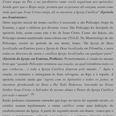
Cristo segue ao Pai, e ao presbitério como vocês seguiriam aos apóstolos.
Aonde quer que o Bispo surja, permita que as pessoas ali estejam, assim como
onde quer que Jesus Cristo esteja, ali se encontra a Igreja Católica
” (
Epístola
aos Esmirniotas
).
Outro registro inicial do termo
católico
é associado a são Policarpo, bispo de
Esmirna, o qual o utilizou por diversas vezes. São Policarpo foi discípulo do
apóstolo João, assim como este o foi de Jesus Cristo. Como são Inácio, são
Policarpo morreu martirizado num coliseu em 155A.D.. No Martiriológo de são
Policarpo, escrito no período de sua morte, lemos “
Da Igreja de Deus
localizada em Esmirna para a Igreja de Deus localizada em Filomélia, e para
todas as dioceses da santa e católica Igreja localizadas em qualquer parte
”
, Prefácio
(
Epístola da Igreja em Esmirna
). Posteriormente, é citado no mesmo
livro que “
quando Policarpo terminou sua oração, na qual relembrou todos os
que conheceu… e toda a Igreja Católica dispersa pelo mundo…
”. Após a
oração, os romanos o entregaram às feras selvagens, ao fogo e à espada. A
epístola conclui ainda que “
agora com os Apóstolos e todos os justos, se
encontra glorificando ao Deus e Pai Todo Poderoso, louvando ao Nosso
Senhor Jesus Cristo, o Salvador de nossas almas e Pastor da Igreja Católica
(8)
por todo o mundo
”.
Então podemos claramente entender que logo no início do segundo século, os
cristãos usaram regularmente o termo
católico
como uma definição do
estabelecimento da Igreja. A partir do segundo século em diante, vemos que o
termo é regularmente aplicado por teólogos e escritores. Alguém poderia