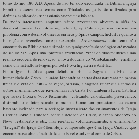
torno do ano 180 A.D. Apesar de não ter sido encontrada na Bíblia, a Igreja
Primitiva desenvolveu termos como Trindade, os quais são utilizados para
definir e explicar doutrinas cristãs essenciais e básicas.
De modo interessante, enquanto vários protestantes objetam a idéia do
desenvolvimento da doutrina segundo a Igreja Católica, os mesmos não têm
problema com o desenvolvimento em seus próprios campos, inclusive quanto a
inovações e invenções. Tome por exemplo, o
Arrebatamento
, outro termo não
encontrado na Bíblia e não utilizado em qualquer círculo teológico até meados
do século XIX. Após uma “profética articulação” vinda de duas mulheres numa
reunião escocesa de renovação, a nova doutrina do “Arrebatamento” espalhou
como um incêndio selvagem por toda Nova Inglaterra e América.
Foi a Igreja Católica quem definiu a Trindade Sagrada, a divindade e
humanidade de Cristo – a união hipoestática destas duas naturezas na pessoa
única e divina de Jesus -, salvação, batismo, a Sagrada Eucaristia e todos os
outros ensinamentos que pavimentam a Fé Cristã. Foi também a Igreja Católica
que trouxe à tona o Novo Testamento – coletando, canonizando, preservando,
distribuindo e interpretando o mesmo. Como um protestante, eu estava
bastante inclinado para a aceitação inconsciente dos ensinamentos da Igreja
Católica sobre a Trindade, sobre a deidade de Cristo, o cânon ortodoxo do
Novo Testamento e etc., mas rejeitava, voluntariosamente, o ensinamento
“integral” da Igreja Católica. Hoje, compreendo que é na Igreja Católica que
encontramos a abundância da fé e o visível e universal corpo de Cristo.