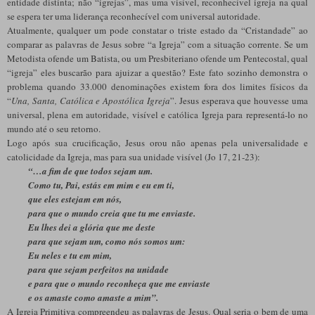
entidade distinta; não “igrejas”, mas uma visível, reconhecível igreja na qual
se espera ter uma liderança reconhecível com universal autoridade.
Atualmente, qualquer um pode constatar o triste estado da “Cristandade” ao
comparar as palavras de Jesus sobre “a Igreja” com a situação corrente. Se um
Metodista ofende um Batista, ou um Presbiteriano ofende um Pentecostal, qual
“igreja” eles buscarão para ajuizar a questão? Este fato sozinho demonstra o
problema quando 33.000 denominações existem fora dos limites físicos da
“
Una, Santa, Católica e Apostólica Igreja
”. Jesus esperava que houvesse uma
universal, plena em autoridade, visível e católica Igreja para representá-lo no
mundo até o seu retorno.
Logo após sua crucificação, Jesus orou não apenas pela universalidade e
catolicidade da Igreja, mas para sua unidade visível (Jo 17, 21-23):
“…a fim de que todos sejam um.
Como tu, Pai, estás em mim e eu em ti,
que eles estejam em nós,
para que o mundo creia que tu me enviaste.
Eu lhes dei a glória que me deste
para que sejam um, como nós somos um:
Eu neles e tu em mim,
para que sejam perfeitos na unidade
e para que o mundo reconheça que me enviaste
e os amaste como amaste a mim”.
A Igreja Primitiva compreendeu as palavras de Jesus. Qual seria o bem de uma