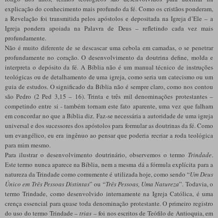
explicação do conhecimento mais profundo da fé. Como os cristãos ponderam,
a Revelação foi transmitida pelos apóstolos e depositada na Igreja d’Ele – a
Igreja pondera apoiada na Palavra de Deus – refletindo cada vez mais
profundamente.
Não é muito diferente de se descascar uma cebola em camadas, o se penetrar
profundamente no coração. O desenvolvimento da doutrina define, molda e
interpreta o depósito da fé. A Bíblia não é um manual técnico de instruções
teológicas ou de detalhamento de uma igreja, como seria um catecismo ou um
guia de estudos. O significado da Bíblia não é sempre claro, como nos contou
são Pedro (2 Ped 3,15 – 16). Trinta e três mil denominações protestantes –
competindo entre si
-
também tornam este fato aparente, uma vez que falham
em concordar no que a Bíblia diz. Faz-se necessária a autoridade de uma igreja
universal e dos sucessores dos apóstolos para formular as doutrinas da fé. Como
um evangélico, eu era ingênuo ao pensar que poderia recriar a roda teológica
para mim mesmo.
Para ilustrar o desenvolvimento doutrinário, observemos o termo
Trindade
.
Este termo nunca aparece na Bíblia, nem a mesma dá a fórmula explícita para a
natureza da Trindade como comumente é utilizada hoje, como sendo “
Um Deus
Único em Três Pessoas Distintas
” ou “
Três Pessoas, Uma Natureza
”. Todavia, o
termo Trindade, como desenvolvido internamente na Igreja Católica, é uma
crença essencial para quase toda denominação protestante. O primeiro registro
do uso do termo Trindade –
trias
– foi nos escritos de Teófilo de Antioquia, em