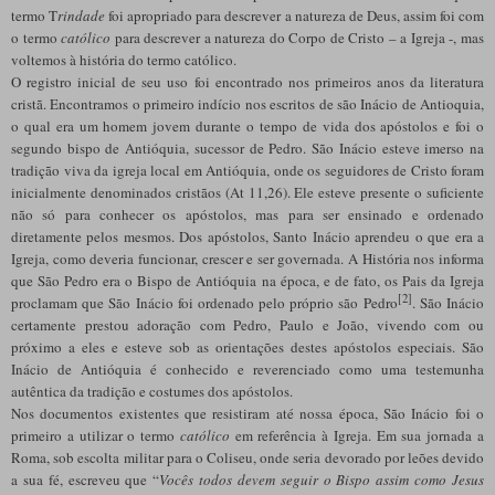
termo T
rindade
foi apropriado para descrever a natureza de Deus, assim foi com
o termo
católico
para descrever a natureza do Corpo de Cristo – a Igreja -, mas
voltemos à história do termo católico.
O registro inicial de seu uso foi encontrado nos primeiros anos da literatura
cristã. Encontramos o primeiro indício nos escritos de são Inácio de Antioquia,
o qual era um homem jovem durante o tempo de vida dos apóstolos e foi o
segundo bispo de Antióquia, sucessor de Pedro. São Inácio esteve imerso na
tradição viva da igreja local em Antióquia, onde os seguidores de Cristo foram
inicialmente denominados cristãos (At 11,26). Ele esteve presente o suficiente
não só para conhecer os apóstolos, mas para ser ensinado e ordenado
diretamente pelos mesmos. Dos apóstolos, Santo Inácio aprendeu o que era a
Igreja, como deveria funcionar, crescer e ser governada. A História nos informa
que São Pedro era o Bispo de Antióquia na época, e de fato, os Pais da Igreja
[2]
proclamam que São Inácio foi ordenado pelo próprio são Pedro
. São Inácio
certamente prestou adoração com Pedro, Paulo e João, vivendo com ou
próximo a eles e esteve sob as orientações destes apóstolos especiais. São
Inácio de Antióquia é conhecido e reverenciado como uma testemunha
autêntica da tradição e costumes dos apóstolos.
Nos documentos existentes que resistiram até nossa época, São Inácio foi o
primeiro a utilizar o termo
católico
em referência à Igreja. Em sua jornada a
Roma, sob escolta militar para o Coliseu, onde seria devorado por leões devido
a sua fé, escreveu que “
Vocês todos devem seguir o Bispo assim como Jesus