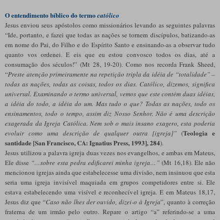
O entendimento bíblico do termo
católico
Jesus enviou seus apóstolos como missionários levando as seguintes palavras
“Ide, portanto, e fazei que todas as nações se tornem discípulos, batizando-as
em nome do Pai, do Filho e do Espírito Santo e ensinando-as a observar tudo
quanto vos ordenei. E eis que eu estou convosco todos os dias, até a
consumação dos séculos!” (Mt 28, 19-20). Como nos recorda Frank Sheed,
“
Preste atenção primeiramente na repetição tripla da idéia de “totalidade” –
todas as nações, todas as coisas, todos os dias. Católico, dizemos, significa
universal. Examinando o termo universal, vemos que este contém duas idéias,
a idéia do todo, a idéia do um. Mas tudo o que? Todas as nações, todo os
ensinamentos, todo o tempo, assim diz Nosso Senhor. Não é uma descrição
exagerada da Igreja Católica. Nem sob o mais insano exagero, esta poderia
Teologia e
evoluir como uma descrição de qualquer outra [igreja]”
(
santidade [San Francisco, CA: Ignatius Press, 1993], 284
).
Jesus utilizou a palavra igreja duas vezes nos evangelhos, e ambas em Mateus,
Ele disse
“…sobre esta pedra edificarei minha igreja…”
(Mt 16,18). Ele não
mencionou igrejas ainda que estabelecesse uma divisão, nem insinuou que esta
seria uma igreja invisível maquiada em grupos competidores entre si. Ele
estava estabelecendo uma visível e reconhecível igreja. E em Mateus 18,17,
Jesus diz que “
Caso não lhes der ouvido, dizei-o à Igreja
”, quanto à correção
fraterna de um irmão pelo outro. Repare o artigo “a” referindo-se a uma