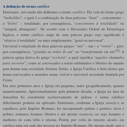
A definição do termo
católico
Entretanto, nós ainda não definimos o termo
católico
. Ele vem do termo grego
“
katholikós
”, o qual é a combinação de duas palavras: “
kata
” – concernente –
e “
holos
” – totalidade; por conseqüência, “
concernente à totalidade
” ou
“integral, abrangente”. De acordo com o Dicionário Oxford de Etimologia
Inglesa, o termo católico surge de uma palavra grego cujo significado é
“relativo à totalidade” ou mais simplesmente, “geral ou universal”.
Universal é originado de duas palavras gregas: “
uni
” – um – e “
vetere
” – giro;
[1]
por conseqüência, “
girando ao redor de um
” ou “
transformado em um
”
. A
palavra igreja deriva do grego “
ecclesia
”, a qual significa “
aqueles chamados
para socorrer
”, como se convocados a serem sublimados e libertos do mundo
para formar uma sociedade distinta. Então, a Igreja Católica é feita destes que
foram convocados e reunidos numa visível e universal sociedade fundada por
Cristo.
Em seus primeiros anos a Igreja era pequena, tanto geograficamente, quanto
numericamente. Aproximadamente pela primeira década, a Igreja na área de
Jerusalém foi constituída exclusivamente de judeus; o termo católico
dificilmente poderia ser aplicado. Entretanto, conforme a Igreja crescia e se
espalhava pelo Império Romano, foi incorporando judeus e gentios, ricos e
pobres, romanos, homens libertos e até mesmo escravos; ou seja, homens e
mulheres de cada tribo e idioma. Porém, por volta do terceiro século, era
católica uma em cada dez pessoas no Império Romano. Do mesmo modo que o