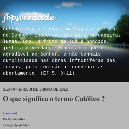
𝓳𝓫𝓹𝓼𝓿𝓮𝓻𝓭𝓪𝓭𝓮
Outrora éreis trevas, mas agora sois luz
no Senhor: comportai-vos como verdadeiras
luzes. Ora, o fruto da luz é bondade,
justiça e verdade. Procurai o que é
agradável ao Senhor, e não tenhais
cumplicidade nas obras infrutíferas das
trevas; pelo contrário, condenai-as
abertamente. (Ef 5, 8-11)
SEXTA-FEIRA, 8 DE JUNHO DE 2012
O que significa o termo Católico ?
[
paraclitus
]
Por
Mendes Silva
03 de Junho de 2012