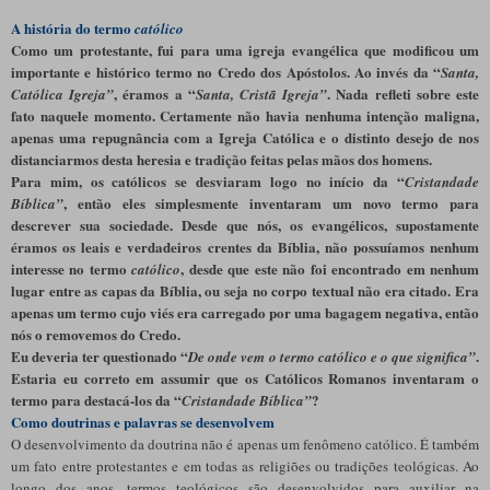
A história do termo
católico
Como um protestante, fui para uma igreja evangélica que modificou um
importante e histórico termo no Credo dos Apóstolos. Ao invés da “
Santa,
, éramos a “
. Nada refleti sobre este
Católica Igreja”
Santa, Cristã Igreja”
fato naquele momento. Certamente não havia nenhuma intenção maligna,
apenas uma repugnância com a Igreja Católica e o distinto desejo de nos
distanciarmos desta heresia e tradição feitas pelas mãos dos homens.
Para mim, os católicos se desviaram logo no início da “
Cristandade
, então eles simplesmente inventaram um novo termo para
Bíblica”
descrever sua sociedade. Desde que nós, os evangélicos, supostamente
éramos os leais e verdadeiros crentes da Bíblia, não possuíamos nenhum
interesse no termo
, desde que este não foi encontrado em nenhum
católico
lugar entre as capas da Bíblia, ou seja no corpo textual não era citado. Era
apenas um termo cujo viés era carregado por uma bagagem negativa, então
nós o removemos do Credo.
Eu deveria ter questionado “
.
De onde vem o termo católico e o que significa”
Estaria eu correto em assumir que os Católicos Romanos inventaram o
termo para destacá-los da “
?
Cristandade Bíblica”
Como doutrinas e palavras se desenvolvem
O desenvolvimento da doutrina não é apenas um fenômeno católico. É também
um fato entre protestantes e em todas as religiões ou tradições teológicas. Ao
longo dos anos, termos teológicos são desenvolvidos para auxiliar na