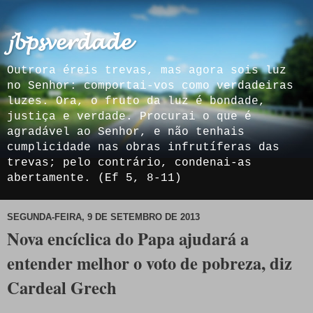
𝓳𝓫𝓹𝓼𝓿𝓮𝓻𝓭𝓪𝓭𝓮
Outrora éreis trevas, mas agora sois luz
no Senhor: comportai-vos como verdadeiras
luzes. Ora, o fruto da luz é bondade,
justiça e verdade. Procurai o que é
agradável ao Senhor, e não tenhais
cumplicidade nas obras infrutíferas das
trevas; pelo contrário, condenai-as
abertamente. (Ef 5, 8-11)
SEGUNDA-FEIRA, 9 DE SETEMBRO DE 2013
Nova encíclica do Papa ajudará a
entender melhor o voto de pobreza, diz
Cardeal Grech