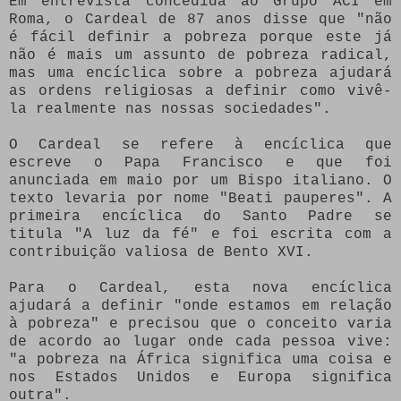
Em entrevista concedida ao Grupo ACI em
Roma, o Cardeal de 87 anos disse que "não
é fácil definir a pobreza porque este já
não é mais um assunto de pobreza radical,
mas uma encíclica sobre a pobreza ajudará
as ordens religiosas a definir como vivê-
la realmente nas nossas sociedades".
O Cardeal se refere à encíclica que
escreve o Papa Francisco e que foi
anunciada em maio por um Bispo italiano. O
texto levaria por nome "Beati pauperes". A
primeira encíclica do Santo Padre se
titula "A luz da fé" e foi escrita com a
contribuição valiosa de Bento XVI.
Para o Cardeal, esta nova encíclica
ajudará a definir "onde estamos em relação
à pobreza" e precisou que o conceito varia
de acordo ao lugar onde cada pessoa vive:
"a pobreza na África significa uma coisa e
nos Estados Unidos e Europa significa
outra".