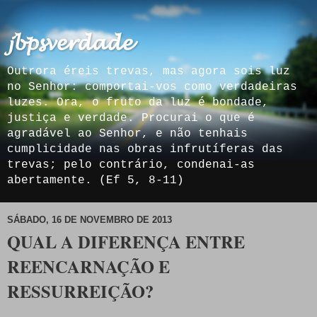
𝓳𝓫𝓹𝓼𝓿𝓮𝓻𝓭𝓪𝓭𝓮
Outrora éreis trevas, mas agora sois luz
no Senhor: comportai-vos como verdadeiras
luzes. Ora, o fruto da luz é bondade,
justiça e verdade. Procurai o que é
agradável ao Senhor, e não tenhais
cumplicidade nas obras infrutíferas das
trevas; pelo contrário, condenai-as
abertamente. (Ef 5, 8-11)
SÁBADO, 16 DE NOVEMBRO DE 2013
QUAL A DIFERENÇA ENTRE
REENCARNAÇÃO E
RESSURREIÇÃO?