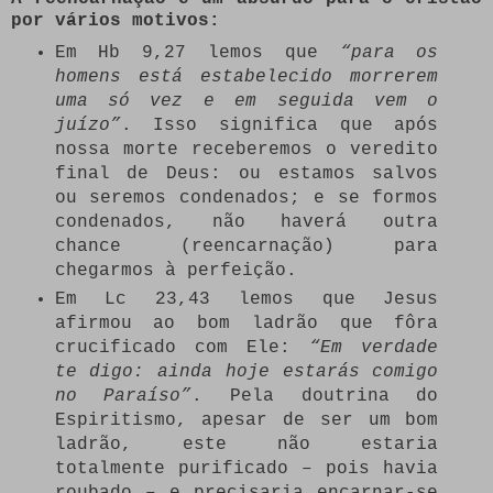
por vários motivos:
Em Hb 9,27 lemos que
“para os
homens está estabelecido morrerem
uma só vez e em seguida vem o
juízo”
. Isso significa que após
nossa morte receberemos o veredito
final de Deus: ou estamos salvos
ou seremos condenados; e se formos
condenados, não haverá outra
chance (reencarnação) para
chegarmos à perfeição.
Em Lc 23,43 lemos que Jesus
afirmou ao bom ladrão que fôra
crucificado com Ele:
“Em verdade
te digo: ainda hoje estarás comigo
no Paraíso”
. Pela doutrina do
Espiritismo, apesar de ser um bom
ladrão, este não estaria
totalmente purificado – pois havia
roubado – e precisaria encarnar-se