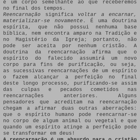
é um corpo semelhante ao que receberemos
no final dos tempos.
Reencarnação
significa
voltar a encarnar,
materializar-se novamente
. É uma doutrina
espírita, que não possui nenhuma base
bíblica, nem encontra amparo na Tradição e
no Magistério da Igreja; portanto, não
pode ser aceita por nenhum cristão. A
doutrina da reencarnação afirma que o
espírito do falecido assumirá um novo
corpo para fins de purificação, ou seja,
as sucessivas reencarnações de um espírito
o fazem alcançar a perfeição no final
deste longo processo, purificando-se assim
das culpas e pecados cometidos nas
reencarnações anteriores. Alguns
pensadores que acreditam na reencarnação
chegam a afirmar duas outras aberrações:
que o espírito humano pode reencarnar-se
no corpo de algum animal ou vegetal e que
quando um espírito atinge a perfeição pode
se transformar em deus!
A reencarnação é um absurdo para o cristão