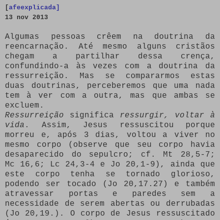
[
afeexplicada]
13
nov 2013
Algumas pessoas crêem na doutrina da
reencarnação. Até mesmo alguns cristãos
chegam a partilhar dessa crença,
confundindo-a às vezes com a doutrina da
ressurreição. Mas se compararmos estas
duas doutrinas, perceberemos que uma nada
tem à ver com a outra, mas que ambas se
excluem.
Ressurreição
significa
ressurgir, voltar à
vida
. Assim, Jesus ressuscitou porque
morreu e, após 3 dias, voltou a viver no
mesmo corpo (observe que seu corpo havia
desaparecido do sepulcro; cf. Mt 28,5-7;
Mc 16,6; Lc 24,3-4 e Jo 20,1-9), ainda que
este corpo tenha se tornado glorioso,
podendo ser tocado (Jo 20,17.27) e também
atravessar portas e paredes sem a
necessidade de serem abertas ou derrubadas
(Jo 20,19.). O corpo de Jesus ressuscitado