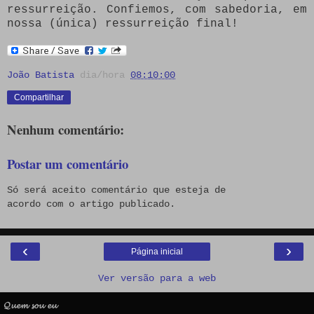
ressurreição. Confiemos, com sabedoria, em
nossa (única) ressurreição final!
João Batista
dia/hora
08:10:00
Compartilhar
Nenhum comentário:
Postar um comentário
Só será aceito comentário que esteja de
acordo com o artigo publicado.
‹
›
Página inicial
Ver versão para a web
𝓠𝓾𝓮𝓶 𝓼𝓸𝓾 𝓮𝓾