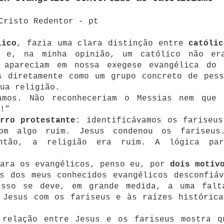
lico
, fazia uma clara distinção entre
católic
s e, na minha opinião, um católico não er
 apareciam em nossa exegese evangélica do 
s diretamente como um grupo concreto de pess
ua religião.
amos. Não reconheceriam o Messias nem que 
!”
rro protestante
: identificávamos os fariseus
om algo ruim. Jesus condenou os fariseus
Então, a religião era ruim. A lógica par
para os evangélicos, penso eu, por
dois motiv
s dos meus conhecidos evangélicos desconfiáv
Isso se deve, em grande medida, a uma falt
 Jesus com os fariseus e às raízes histórica
 relação entre Jesus e os fariseus mostra q