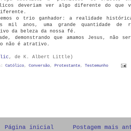
licos deveriam ver algo diferente do que v
iferente.
temos o trio ganhador: a realidade históric
s mil anos, uma grande quantidade de r
ivo da beleza da nossa fé.
ade, demonstrando que amamos Jesus, não ser
o não é atrativo.
lic
, de K. Albert Little)
as:
Católico
,
Conversão
,
Protestante
,
Testemunho
Página inicial
Postagem mais an