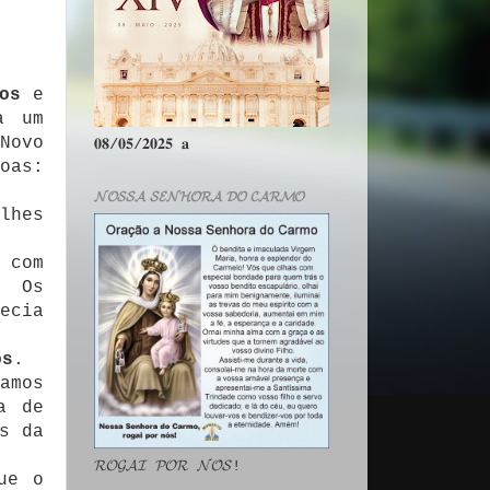
os
e
a um
Novo
𝟎𝟖/𝟎𝟓/𝟐𝟎𝟐𝟓 𝐚
oas:
𝓝𝓞𝓢𝓢𝓐 𝓢𝓔𝓝𝓗𝓞𝓡𝓐 𝓓𝓞 𝓒𝓐𝓡𝓜𝓞
lhes
 com
. Os
ecia
os
.
amos
a de
s da
𝓡𝓞𝓖𝓐𝓘 𝓟𝓞𝓡 𝓝𝓞́𝓢!
ue o