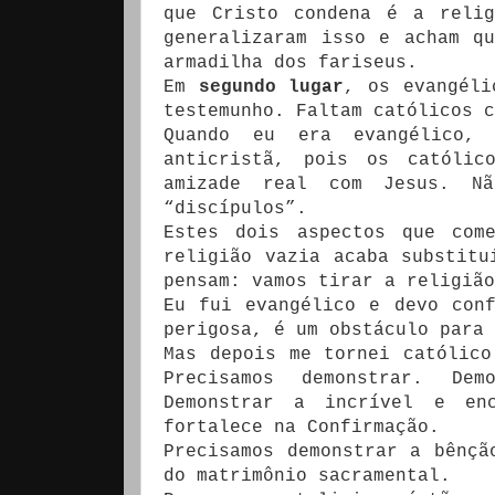
que Cristo condena é a relig
generalizaram isso e acham q
armadilha dos fariseus.
Em
segundo lugar
, os evangéli
testemunho. Faltam católicos c
Quando eu era evangélico,
anticristã, pois os católic
amizade real com Jesus. Nã
“discípulos”.
Estes dois aspectos que com
religião vazia acaba substitu
pensam: vamos tirar a religião
Eu fui evangélico e devo con
perigosa, é um obstáculo para 
Mas depois me tornei católico
Precisamos demonstrar. De
Demonstrar a incrível e en
fortalece na Confirmação.
Precisamos demonstrar a bênçã
do matrimônio sacramental.