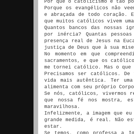
Por que o catolicismo é tão po
Porque os evangélicos não vee
e abraçada de todo coração. 
que muitos católicos vivem uma
Quantos bancos das nossas ig
por inércia? Quantas pessoas
presença real de Jesus na Euc
justiça de Deus que à sua mise
No momento em que compreend
sacramentos, e que os católic
me tornei católico. Mas o que 
Precisamos ser católicos. De
vida mais autêntica. Ter uma
alimenta com seu próprio Corpo
Se nós, católicos, vivermos r
que nossa fé nos mostra, es
maravilhosa.
Infelizmente, a imagem que eu
grande medida, é real. Não es
estar.
Se temos, como professa a Ig