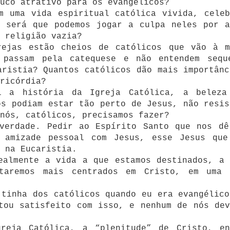
uco atrativo para os evangélicos?
m uma vida espiritual católica vivida, celeb
E será que podemos jogar a culpa neles por a
 religião vazia?
rejas estão cheios de católicos que vão à m
 passam pela catequese e não entendem sequ
aristia? Quantos católicos dão mais importânc
ricórdia?
i a história da Igreja Católica, a beleza
os podiam estar tão perto de Jesus, não resis
nós, católicos, precisamos fazer?
 verdade. Pedir ao Espírito Santo que nos dê
 amizade pessoal com Jesus, esse Jesus que
 na Eucaristia.
ealmente a vida a que estamos destinados, a 
taremos mais centrados em Cristo, em uma 
 tinha dos católicos quando eu era evangélico
tou satisfeito com isso, e nenhum de nós dev
reja Católica, a “plenitude” de Cristo, en