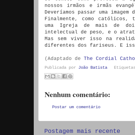
nossos irmãos e irmãs evangé
Deveríamos passar uma imagem d
Finalmente, como católicos, 
uma Igreja de mais de doi
intelectual de peso, e o atrat
Mas sem viver isso na realid
diferentes dos fariseus. E iss
(Adaptado de
The Cordial Catho
Publicada por
João Batista
Etiquet
Nenhum comentário:
Postar um comentário
Postagem mais recente