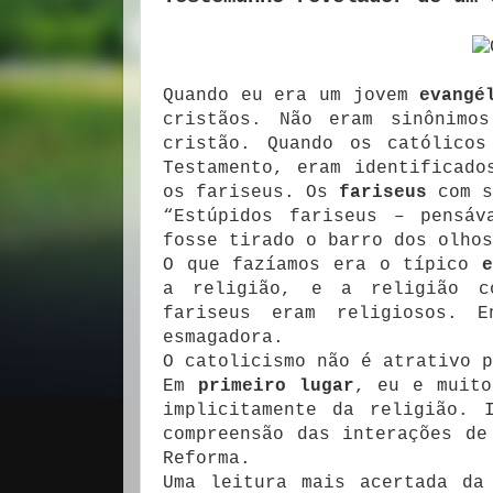
Quando eu era um jovem
evangé
cristãos. Não eram sinônimo
cristão. Quando os católicos
Testamento, eram identificado
os fariseus. Os
fariseus
com s
“Estúpidos fariseus – pensáv
fosse tirado o barro dos olhos
O que fazíamos era o típico
e
a religião, e a religião c
fariseus eram religiosos. 
esmagadora.
O catolicismo não é atrativo 
Em
primeiro lugar
, eu e muito
implicitamente da religião. 
compreensão das interações de
Reforma.
Uma leitura mais acertada da