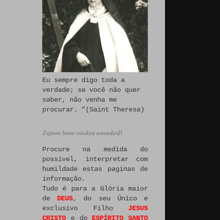
Eu sempre digo toda a
verdade; se você não quer
saber, não venha me
procurar. ”(Saint Theresa)
𝓢𝓮𝓳𝓪𝓶 𝓫𝓮𝓶 𝓿𝓲𝓷𝓭𝓸𝓼 𝓪𝓶𝓪𝓭𝓸𝓼!!
Procure na medida do
possível, interpretar com
humildade estas paginas de
informação.
Tudo é para a Glória maior
de
DEUS
, do seu Único e
exclusivo Filho
JESUS
CRISTO
e do
ESPÍRITO SANTO