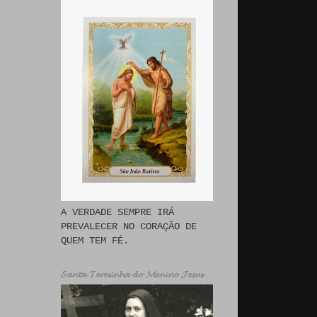
A VERDADE SEMPRE IRÁ
PREVALECER NO CORAÇÃO DE
QUEM TEM FÉ.
𝓢𝓪𝓷𝓽𝓪 𝓣𝓮𝓻𝓮𝓼𝓲𝓷𝓱𝓪 𝓭𝓸 𝓜𝓮𝓷𝓲𝓷𝓸 𝓙𝓮𝓼𝓾𝓼