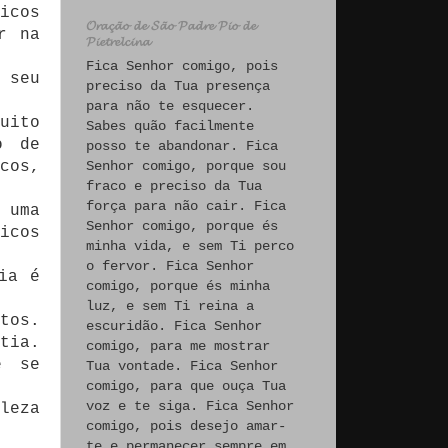
icos
𝓞𝓻𝓪𝓬̧𝓪̃𝓸 𝓭𝓮 𝓢𝓪̃𝓸 𝓟𝓪𝓭𝓻𝓮 𝓟𝓲𝓸 𝓭𝓮
r na
𝓟𝓲𝓮𝓽𝓻𝓮𝓵𝓬𝓲𝓷𝓪
Fica Senhor comigo, pois
 seu
preciso da Tua presença
para não te esquecer.
uito
Sabes quão facilmente
o de
posso te abandonar. Fica
cos,
Senhor comigo, porque sou
fraco e preciso da Tua
força para não cair. Fica
 uma
Senhor comigo, porque és
icos
minha vida, e sem Ti perco
o fervor. Fica Senhor
ia é
comigo, porque és minha
luz, e sem Ti reina a
tos.
escuridão. Fica Senhor
tia.
comigo, para me mostrar
e se
Tua vontade. Fica Senhor
comigo, para que ouça Tua
voz e te siga. Fica Senhor
leza
comigo, pois desejo amar-
te e permanecer sempre em