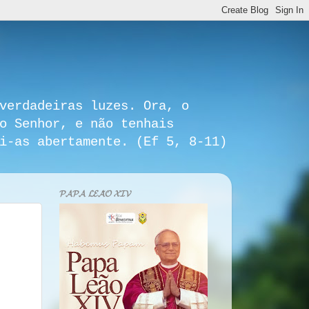
verdadeiras luzes. Ora, o
o Senhor, e não tenhais
i-as abertamente. (Ef 5, 8-11)
𝓟𝓐𝓟𝓐 𝓛𝓔𝓐̃𝓞 𝓧𝓘𝓥