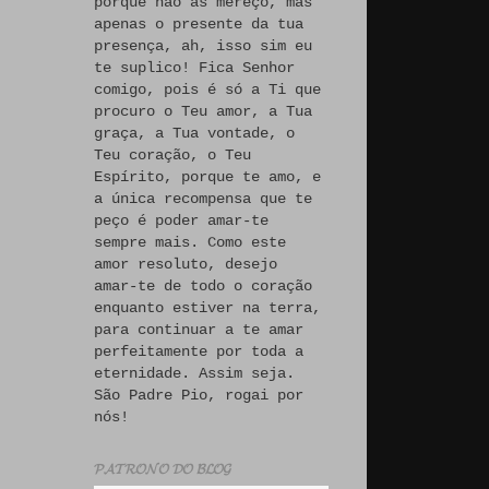
porque não às mereço, mas
apenas o presente da tua
presença, ah, isso sim eu
te suplico! Fica Senhor
comigo, pois é só a Ti que
procuro o Teu amor, a Tua
graça, a Tua vontade, o
Teu coração, o Teu
Espírito, porque te amo, e
a única recompensa que te
peço é poder amar-te
sempre mais. Como este
amor resoluto, desejo
amar-te de todo o coração
enquanto estiver na terra,
para continuar a te amar
perfeitamente por toda a
eternidade. Assim seja.
São Padre Pio, rogai por
nós!
𝓟𝓐𝓣𝓡𝓞𝓝𝓞 𝓓𝓞 𝓑𝓛𝓞𝓖