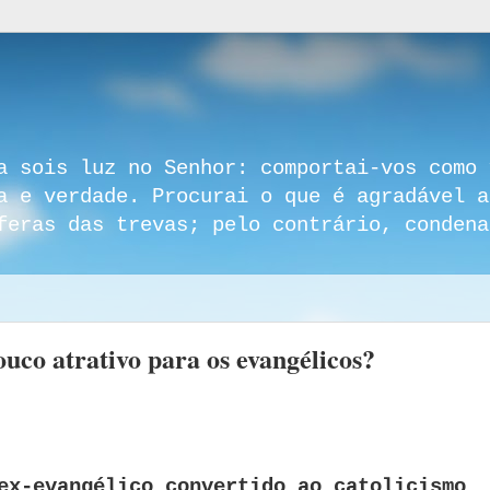
a sois luz no Senhor: comportai-vos como 
a e verdade. Procurai o que é agradável a
feras das trevas; pelo contrário, condena
ouco atrativo para os evangélicos?
ex-evangélico convertido ao catolicismo