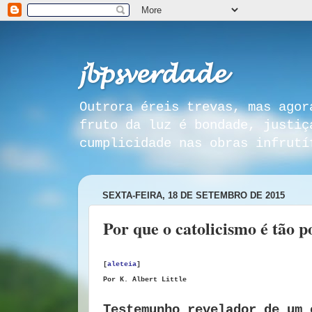
𝓳𝓫𝓹𝓼𝓿𝓮𝓻𝓭𝓪𝓭𝓮
Outrora éreis trevas, mas agor
fruto da luz é bondade, justiç
cumplicidade nas obras infrutí
SEXTA-FEIRA, 18 DE SETEMBRO DE 2015
Por que o catolicismo é tão p
[
aleteia
]
Por
K. Albert Little
Testemunho revelador de um 