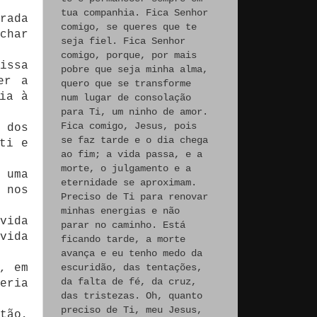
tua companhia. Fica Senhor
rada
comigo, se queres que te
char
seja fiel. Fica Senhor
comigo, porque, por mais
issa
pobre que seja minha alma,
er a
quero que se transforme
ia à
num lugar de consolação
para Ti, um ninho de amor.
Fica comigo, Jesus, pois
 dos
se faz tarde e o dia chega
ti e
ao fim; a vida passa, e a
morte, o julgamento e a
 uma
eternidade se aproximam.
 nos
Preciso de Ti para renovar
minhas energias e não
vida
parar no caminho. Está
vida
ficando tarde, a morte
avança e eu tenho medo da
, em
escuridão, das tentações,
da falta de fé, da cruz,
eria
das tristezas. Oh, quanto
preciso de Ti, meu Jesus,
tão,