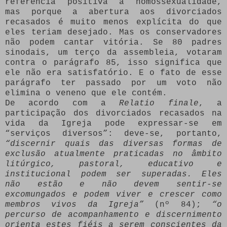
referência positiva à homossexualidade,
mas porque a abertura aos divorciados
recasados é muito menos explícita do que
eles teriam desejado. Mas os conservadores
não podem cantar vitória. Se 80 padres
sinodais, um terço da assembleia, votaram
contra o parágrafo 85, isso significa que
ele não era satisfatório. E o fato de esse
parágrafo ter passado por um voto não
elimina o veneno que ele contém.
De acordo com a
Relatio finale
, a
participação dos divorciados recasados na
vida da Igreja pode expressar-se em
“serviços diversos”: deve-se, portanto,
“discernir quais das diversas formas de
exclusão atualmente praticadas no âmbito
litúrgico, pastoral, educativo e
institucional podem ser superadas. Eles
não estão e não devem sentir-se
excomungados e podem viver e crescer como
membros vivos da Igreja”
(nº 84);
“o
percurso de acompanhamento e discernimento
orienta estes fiéis a serem conscientes da