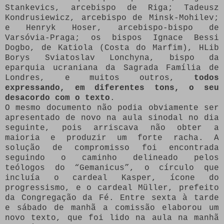
Stankevics, arcebispo de Riga; Tadeusz
Kondrusiewicz, arcebispo de Minsk-Mohilev;
e Henryk Hoser, arcebispo-bispo de
Varsóvia-Praga; os bispos Ignace Bessi
Dogbo, de Katiola (Costa do Marfim), HLib
Borys Sviatoslav Lonchyna, bispo da
eparquia ucraniana da Sagrada Família de
Londres, e muitos outros,
todos
expressando, em diferentes tons, o seu
desacordo com o texto
.
O mesmo documento não podia obviamente ser
apresentado de novo na aula sinodal no dia
seguinte, pois arriscava não obter a
maioria e produzir um forte racha. A
solução de compromisso foi encontrada
seguindo o caminho delineado pelos
teólogos do “Gemanicus”, o círculo que
incluía o cardeal Kasper, ícone do
progressismo, e o cardeal Müller, prefeito
da Congregação da Fé. Entre sexta à tarde
e sábado de manhã a comissão elaborou um
novo texto, que foi lido na aula na manhã