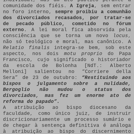
comunidade dos fiéis.
A Igreja
, sem entrar
no foro interno,
sempre proibiu a comunhão
dos divorciados recasados, por tratar-se
de pecado público, cometido no fórum
externo.
A lei moral fica absorvida pela
consciência que se torna um novo
locus
,
não só teológico e moral, mas canônico. A
Relatio finalis
integra-se bem, sob este
aspecto, nos dois
motu proprio
do Papa
Francisco, cujo significado o historiador
da escola de Bolonha [NdT.: Alberto
Melloni] salientou no “Corriere della
Sera” de 23 de outubro:
“Restituindo aos
bispos o julgamento sobre a nulidade,
Bergoglio não mudou o status dos
divorciados, mas fez um enorme ato de
reforma do papado”.
A atribuição ao bispo diocesano da
faculdade, como único juiz, de instruir
discricionariamente um processo sumário e
de chegar à sentença definitiva é análoga
à atribuição ao bispo do discernimento