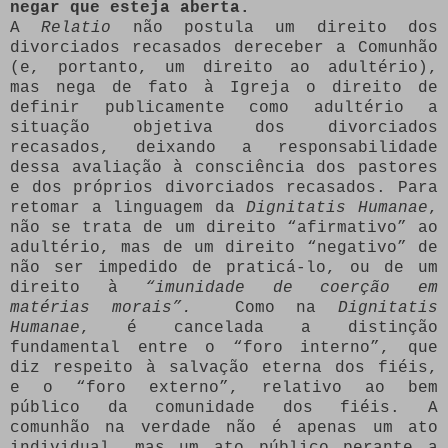
negar que esteja aberta.
A
Relatio
não postula um direito dos
divorciados recasados de ​​receber a Comunhão
(e, portanto, um direito ao adultério),
mas nega de fato à Igreja o direito de
definir publicamente como adultério a
situação objetiva dos divorciados
recasados, deixando a responsabilidade
dessa avaliação à consciência dos pastores
e dos próprios divorciados recasados. Para
retomar a linguagem da
Dignitatis Humanae
,
não se trata de um direito “afirmativo” ao
adultério, mas de um direito “negativo” de
não ser impedido de praticá-lo, ou de um
direito à
“imunidade de coerção em
matérias morais”.
Como na
Dignitatis
Humanae
, é cancelada a distinção
fundamental entre o “foro interno”, que
diz respeito à salvação eterna dos fiéis,
e o “foro externo”, relativo ao bem
público da comunidade dos fiéis. A
comunhão na verdade não é apenas um ato
individual, mas um ato público perante a