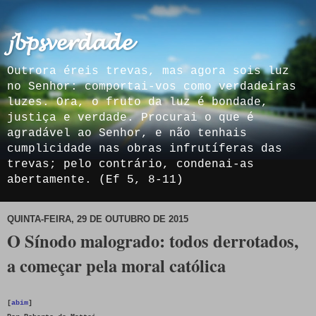
𝓳𝓫𝓹𝓼𝓿𝓮𝓻𝓭𝓪𝓭𝓮
Outrora éreis trevas, mas agora sois luz
no Senhor: comportai-vos como verdadeiras
luzes. Ora, o fruto da luz é bondade,
justiça e verdade. Procurai o que é
agradável ao Senhor, e não tenhais
cumplicidade nas obras infrutíferas das
trevas; pelo contrário, condenai-as
abertamente. (Ef 5, 8-11)
QUINTA-FEIRA, 29 DE OUTUBRO DE 2015
O Sínodo malogrado: todos derrotados,
a começar pela moral católica
[
abim
]