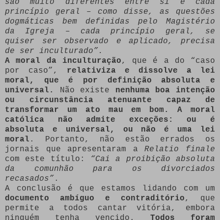
são muito diferentes entre si e cada
princípio geral – como disse, as questões
dogmáticas bem definidas pelo Magistério
da Igreja – cada princípio geral, se
quiser ser observado e aplicado, precisa
de ser inculturado”.
A moral da inculturação
, que é a do “caso
por caso”,
relativiza e dissolve a lei
moral, que é por definição absoluta e
universal.
Não existe
nenhuma boa intenção
ou circunstância atenuante capaz de
transformar um ato mau em bom. A moral
católica não admite exceções: ou é
absoluta e universal, ou não é uma lei
moral
. Portanto, não estão errados os
jornais que apresentaram a
Relatio finale
com este título:
“Cai a proibição absoluta
da comunhão para os divorciados
recasados”
.
A conclusão é que estamos lidando com um
documento ambíguo e contraditório
, que
permite a todos cantar vitória, embora
ninguém tenha vencido.
Todos foram