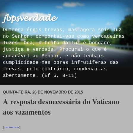
𝓳𝓫𝓹𝓼𝓿𝓮𝓻𝓭𝓪𝓭𝓮
Outrora éreis trevas, mas agora sois luz
no Senhor: comportai-vos como verdadeiras
luzes. Ora, o fruto da luz é bondade,
justiça e verdade. Procurai o que é
agradável ao Senhor, e não tenhais
cumplicidade nas obras infrutíferas das
trevas; pelo contrário, condenai-as
abertamente. (Ef 5, 8-11)
QUINTA-FEIRA, 26 DE NOVEMBRO DE 2015
A resposta desnecessária do Vaticano
aos vazamentos
[
unisinos
]