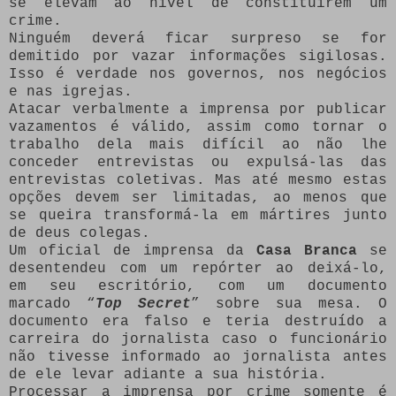
se elevam ao nível de constituírem um
crime.
Ninguém deverá ficar surpreso se for
demitido por vazar informações sigilosas.
Isso é verdade nos governos, nos negócios
e nas igrejas.
Atacar verbalmente a imprensa por publicar
vazamentos é válido, assim como tornar o
trabalho dela mais difícil ao não lhe
conceder entrevistas ou expulsá-las das
entrevistas coletivas. Mas até mesmo estas
opções devem ser limitadas, ao menos que
se queira transformá-la em mártires junto
de deus colegas.
Um oficial de imprensa da
Casa Branca
se
desentendeu com um repórter ao deixá-lo,
em seu escritório, com um documento
marcado “
Top Secret
” sobre sua mesa. O
documento era falso e teria destruído a
carreira do jornalista caso o funcionário
não tivesse informado ao jornalista antes
de ele levar adiante a sua história.
Processar a imprensa por crime somente é