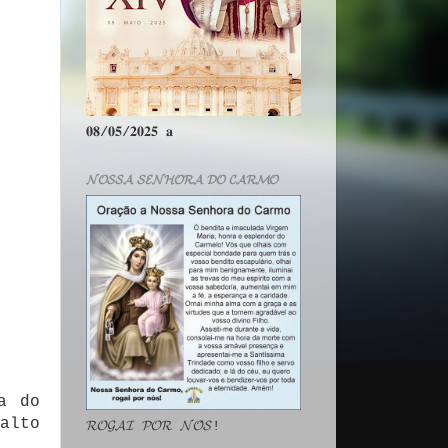
𝟎𝟖/𝟎𝟓/𝟐𝟎𝟐𝟓 𝐚
𝓝𝓞𝓢𝓢𝓐 𝓢𝓔𝓝𝓗𝓞𝓡𝓐 𝓓𝓞 𝓒𝓐𝓡𝓜𝓞
a do
alto
𝓡𝓞𝓖𝓐𝓘 𝓟𝓞𝓡 𝓝𝓞́𝓢!