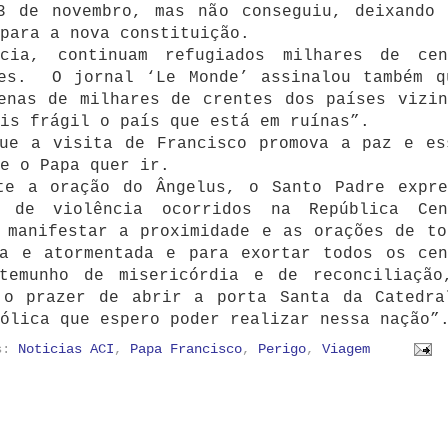
3 de novembro, mas não conseguiu, deixando 
 para a nova constituição.
cia, continuam refugiados milhares de cen
fes. O jornal ‘Le Monde’ assinalou também q
enas de milhares de crentes dos países vizin
is frágil o país que está em ruínas”.
que a visita de Francisco promova a paz e es
e o Papa quer ir.
te a oração do Ângelus, o Santo Padre expre
 de violência ocorridos na República Cen
 manifestar a proximidade e as orações de to
da e atormentada e para exortar todos os cen
temunho de misericórdia e de reconciliação
 o prazer de abrir a porta Santa da Catedra
ólica que espero poder realizar nessa nação”
as:
Noticias ACI
,
Papa Francisco
,
Perigo
,
Viagem