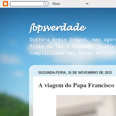
𝓳𝓫𝓹𝓼𝓿𝓮𝓻𝓭𝓪𝓭𝓮
Outrora éreis trevas, mas agor
fruto da luz é bondade, justiç
cumplicidade nas obras infrutí
SEGUNDA-FEIRA, 16 DE NOVEMBRO DE 2015
A viagem do Papa Francisco 