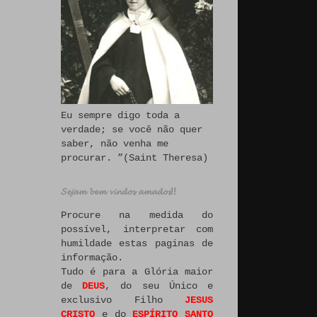
Eu sempre digo toda a
verdade; se você não quer
saber, não venha me
procurar. ”(Saint Theresa)
𝓢𝓮𝓳𝓪𝓶 𝓫𝓮𝓶 𝓿𝓲𝓷𝓭𝓸𝓼 𝓪𝓶𝓪𝓭𝓸𝓼!!
Procure na medida do
possível, interpretar com
humildade estas paginas de
informação.
Tudo é para a Glória maior
de
DEUS
, do seu Único e
exclusivo Filho
JESUS
CRISTO
e do
ESPÍRITO SANTO