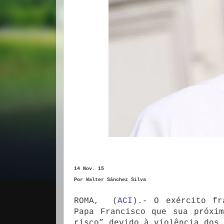
14 Nov. 15
Por Walter Sánchez Silva
ROMA, (
ACI
).- O exército fr
Papa Francisco que sua próxi
risco” devido à violência dos 