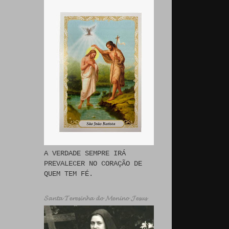
A VERDADE SEMPRE IRÁ
PREVALECER NO CORAÇÃO DE
QUEM TEM FÉ.
𝓢𝓪𝓷𝓽𝓪 𝓣𝓮𝓻𝓮𝓼𝓲𝓷𝓱𝓪 𝓭𝓸 𝓜𝓮𝓷𝓲𝓷𝓸 𝓙𝓮𝓼𝓾𝓼