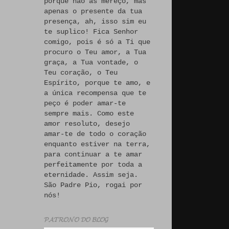
porque não às mereço, mas
apenas o presente da tua
presença, ah, isso sim eu
te suplico! Fica Senhor
comigo, pois é só a Ti que
procuro o Teu amor, a Tua
graça, a Tua vontade, o
Teu coração, o Teu
Espírito, porque te amo, e
a única recompensa que te
peço é poder amar-te
sempre mais. Como este
amor resoluto, desejo
amar-te de todo o coração
enquanto estiver na terra,
para continuar a te amar
perfeitamente por toda a
eternidade. Assim seja.
São Padre Pio, rogai por
nós!
𝓟𝓐𝓣𝓡𝓞𝓝𝓞 𝓓𝓞 𝓑𝓛𝓞𝓖