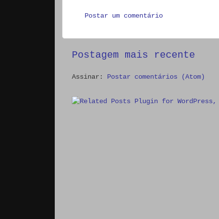
Postar um comentário
Postagem mais recente
Assinar:
Postar comentários (Atom)