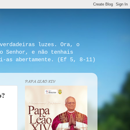
verdadeiras luzes. Ora, o
o Senhor, e não tenhais
i-as abertamente. (Ef 5, 8-11)
𝓟𝓐𝓟𝓐 𝓛𝓔𝓐̃𝓞 𝓧𝓘𝓥
o?