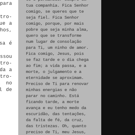
para
tua companhia. Fica Senhor
comigo, se queres que te
tro-
seja fiel. Fica Senhor
ue a
comigo, porque, por mais
pobre que seja minha alma,
hos,
quero que se transforme
num lugar de consolação
sa é
para Ti, um ninho de amor.
Fica comigo, Jesus, pois
ssou
se faz tarde e o dia chega
tro-
ao fim; a vida passa, e a
da a
morte, o julgamento e a
tro-
eternidade se aproximam.
, no
Preciso de Ti para renovar
l de
minhas energias e não
parar no caminho. Está
.
ficando tarde, a morte
avança e eu tenho medo da
escuridão, das tentações,
da falta de fé, da cruz,
das tristezas. Oh, quanto
preciso de Ti, meu Jesus,