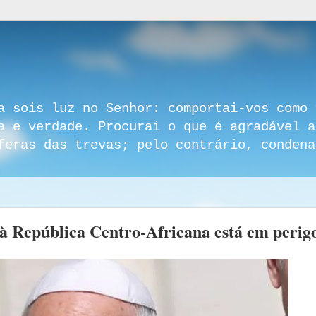
a sois luz no Senhor: comportai-vos como 
a e verdade. Procurai o que é agradável a
feras das trevas; pelo contrário, condena
à República Centro-Africana está em perig