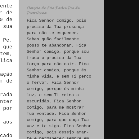
ente
𝓞𝓻𝓪𝓬̧𝓪̃𝓸 𝓭𝓮 𝓢𝓪̃𝓸 𝓟𝓪𝓭𝓻𝓮 𝓟𝓲𝓸 𝓭𝓮
r de
𝓟𝓲𝓮𝓽𝓻𝓮𝓵𝓬𝓲𝓷𝓪
0 de
Fica Senhor comigo, pois
 sua
preciso da Tua presença
para não te esquecer.
Sabes quão facilmente
 Pe.
posso te abandonar. Fica
 que
Senhor comigo, porque sou
tem,
fraco e preciso da Tua
lica
força para não cair. Fica
Senhor comigo, porque és
ação
minha vida, e sem Ti perco
m de
o fervor. Fica Senhor
comigo, porque és minha
rada
luz, e sem Ti reina a
escuridão. Fica Senhor
nter
comigo, para me mostrar
 por
Tua vontade. Fica Senhor
comigo, para que ouça Tua
 aos
voz e te siga. Fica Senhor
comigo, pois desejo amar-
cado
te e permanecer sempre em