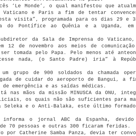
cês ‘Le Monde’, o qual manifestou que atualm
 Vaticano e Paris a fim de tentar convence
esta visita”, programada para os dias 29 e 3
ta do Pontífice ao Quênia e a Uganda, em
ubdiretor da Sala de Imprensa do Vaticano,
em 12 de novembro aos meios de comunicação
 ser tomada pelo Papa. Pelo menos até anteon
cesse nada, (o Santo Padre) iria” à Repúb
 um grupo de 900 soldados da chamada oper
egada de cuidar do aeroporto de Bangui, a fi
 de emergência e as saídas médicas.
stá nas mãos da missão MINUSCA da ONU, integ
liciais, os quais não são suficientes para ma
a Seleka e o Anti-Balaka, este último formado
 informa o jornal ABC da Espanha, devido
de 70 pessoas e outras 300 ficaram feridas.
do por Catherine Samba Panza, devia ter convo