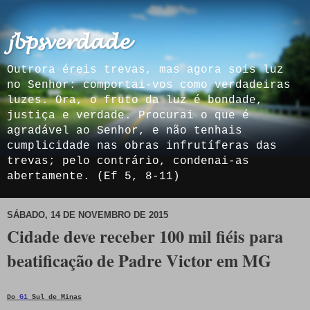
𝓳𝓫𝓹𝓼𝓿𝓮𝓻𝓭𝓪𝓭𝓮
Outrora éreis trevas, mas agora sois luz
no Senhor: comportai-vos como verdadeiras
luzes. Ora, o fruto da luz é bondade,
justiça e verdade. Procurai o que é
agradável ao Senhor, e não tenhais
cumplicidade nas obras infrutíferas das
trevas; pelo contrário, condenai-as
abertamente. (Ef 5, 8-11)
SÁBADO, 14 DE NOVEMBRO DE 2015
Cidade deve receber 100 mil fiéis para
beatificação de Padre Victor em MG
Do
G1
Sul de Minas