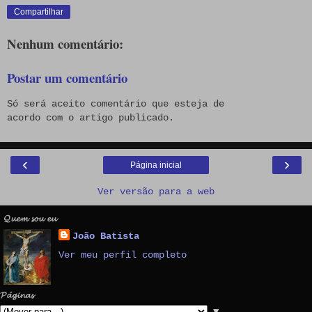
Compartilhar
Nenhum comentário:
Postar um comentário
Só será aceito comentário que esteja de
acordo com o artigo publicado.
‹
›
Página inicial
Ver versão para a web
𝓠𝓾𝓮𝓶 𝓼𝓸𝓾 𝓮𝓾
João Batista
Ver meu perfil completo
𝓟𝓪́𝓰𝓲𝓷𝓪𝓼