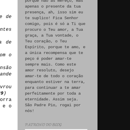
porque não às mereço, mas
apenas o presente da tua
presença, ah, isso sim eu
e de
te suplico! Fica Senhor
comigo, pois é só a Ti que
ntes
procuro o Teu amor, a Tua
graça, a Tua vontade, o
Teu coração, o Teu
a de
Espírito, porque te amo, e
a única recompensa que te
om o
peço é poder amar-te
sempre mais. Como este
nsão
amor resoluto, desejo
ande
amar-te de todo o coração
enquanto estiver na terra,
vrou
para continuar a te amar
29
)
perfeitamente por toda a
eternidade. Assim seja.
orra
São Padre Pio, rogai por
 e o
nós!
𝓟𝓐𝓣𝓡𝓞𝓝𝓞 𝓓𝓞 𝓑𝓛𝓞𝓖