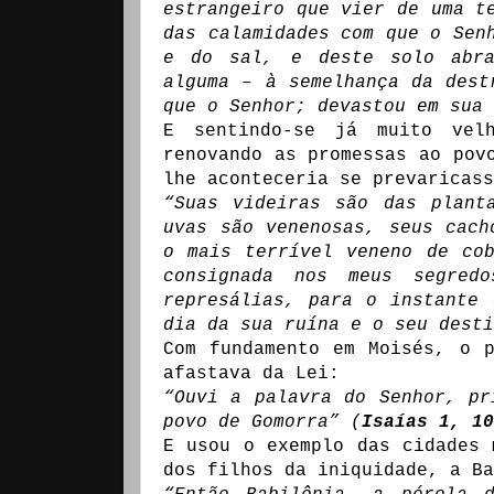
estrangeiro que vier de uma t
das calamidades com que o Sen
e do sal, e deste solo abra
alguma – à semelhança da dest
que o Senhor; devastou em sua 
E sentindo-se já muito vel
renovando as promessas ao pov
lhe aconteceria se prevaricass
“Suas videiras são das plant
uvas são venenosas, seus cach
o mais terrível veneno de co
consignada nos meus segre
represálias, para o instante
dia da sua ruína e o seu desti
Com fundamento em Moisés, o 
afastava da Lei:
“Ouvi a palavra do Senhor, pr
povo de Gomorra” (
Isaías 1, 10
E usou o exemplo das cidades 
dos filhos da iniquidade, a Ba