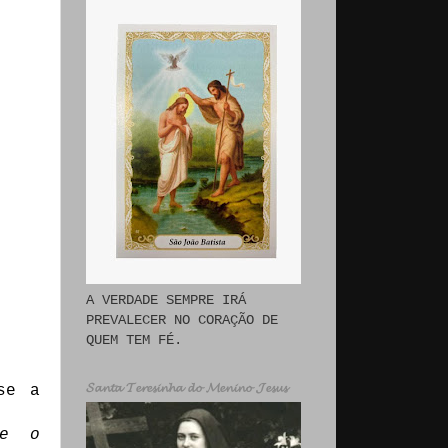
A VERDADE SEMPRE IRÁ
PREVALECER NO CORAÇÃO DE
QUEM TEM FÉ.
𝓢𝓪𝓷𝓽𝓪 𝓣𝓮𝓻𝓮𝓼𝓲𝓷𝓱𝓪 𝓭𝓸 𝓜𝓮𝓷𝓲𝓷𝓸 𝓙𝓮𝓼𝓾𝓼
se a
 e o