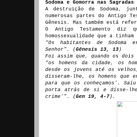
Sodoma e Gomorra nas Sagradas 
A destruição de Sodoma, jun
numerosas partes do Antigo Te
Gênesis. Mas também está refer
O Antigo Testamento diz q
homossexualidade que a tinham 
“Os habitantes de Sodoma e
Senhor”. (
Gênesis 13, 13
)
Foi assim que, quando os dois 
“os homens da cidade, os ho
desde os jovens até os velhos
disseram-lhe, os homens que e
para que os conheçamos’. Sai
porta atrás de si e disse-lh
crime’”. (
Gen 19, 4-7
).