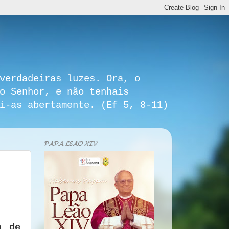
verdadeiras luzes. Ora, o
o Senhor, e não tenhais
i-as abertamente. (Ef 5, 8-11)
𝓟𝓐𝓟𝓐 𝓛𝓔𝓐̃𝓞 𝓧𝓘𝓥
a de