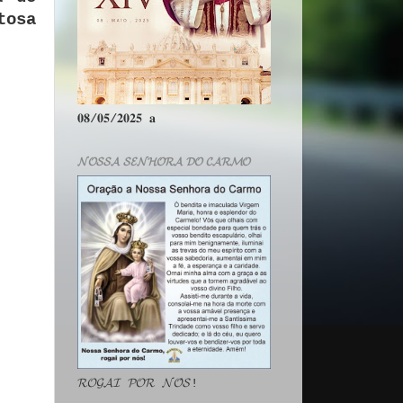
tosa
𝟎𝟖/𝟎𝟓/𝟐𝟎𝟐𝟓 𝐚
𝓝𝓞𝓢𝓢𝓐 𝓢𝓔𝓝𝓗𝓞𝓡𝓐 𝓓𝓞 𝓒𝓐𝓡𝓜𝓞
𝓡𝓞𝓖𝓐𝓘 𝓟𝓞𝓡 𝓝𝓞́𝓢!