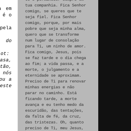
tua companhia. Fica Senhor
a em
comigo, se queres que te
 é o
seja fiel. Fica Senhor
comigo, porque, por mais
pela
pobre que seja minha alma,
quero que se transforme
num lugar de consolação
e do
para Ti, um ninho de amor.
Fica comigo, Jesus, pois
Lot:
se faz tarde e o dia chega
asa,
ao fim; a vida passa, e a
tão,
morte, o julgamento e a
 nós
eternidade se aproximam.
ou a
Preciso de Ti para renovar
este
minhas energias e não
parar no caminho. Está
ficando tarde, a morte
avança e eu tenho medo da
escuridão, das tentações,
da falta de fé, da cruz,
das tristezas. Oh, quanto
preciso de Ti, meu Jesus,