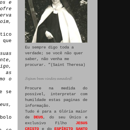
os e
ofre
erva
oim,
tico
 que
Eu sempre digo toda a
verdade; se você não quer
suas
saber, não venha me
nte,
procurar. ”(Saint Theresa)
igo,
e as
𝓢𝓮𝓳𝓪𝓶 𝓫𝓮𝓶 𝓿𝓲𝓷𝓭𝓸𝓼 𝓪𝓶𝓪𝓭𝓸𝓼!!
mo o
Procure na medida do
e se
possível, interpretar com
humildade estas paginas de
eus,
informação.
Tudo é para a Glória maior
de
DEUS
, do seu Único e
bolo
exclusivo Filho
JESUS
CRISTO
e do
ESPÍRITO SANTO