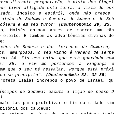
erra distante perguntarão, à vista dos flagel
hor tiver afligido esta terra, à vista do enx
sado, inculto e estéril, onde não cresce 
ruição de Sodoma e Gomorra de Adama e de Seb
cólera e em seu furor” (
Deuteronômio 29, 23
)
ho, Moisés entoou antes de morrer um cân
o eleito. E também as advertências divinas do
e:
ações de Sodoma e dos terrenos de Gomorra; 
os, amargosos. o seu vinho é veneno de serpe
bra! 34. Eis uma coisa que está guardada com
dos: 35. a mim me pertencem a vingança 
 em que o seu pé resvalar. Porque está próxi
no se precipita”. (
Deuteronômio 32, 32-35
)
profeta Isaías increpou o povo de Israel, qu
íncipes de Sodoma; escuta a lição de nosso D
)
malditas para profetizar o fim da cidade sím
bilônia dos caldeus: