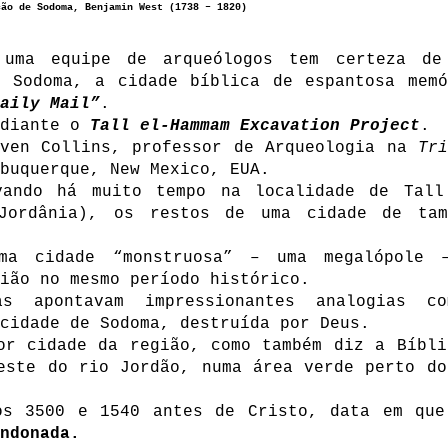
ção de Sodoma, Benjamin West (1738 – 1820)
 uma equipe de arqueólogos tem certeza de
e Sodoma, a cidade bíblica de espantosa memó
aily Mail”
.
adiante o
Tall el-Hammam Excavation Project
.
even Collins, professor de Arqueologia na
Tri
buquerque, New Mexico, EUA.
vando há muito tempo na localidade de Tall
Jordânia), os restos de uma cidade de tam
ma cidade “monstruosa” – uma megalópole 
ião no mesmo período histórico.
as apontavam impressionantes analogias c
cidade de Sodoma, destruída por Deus.
or cidade da região, como também diz a Bíbli
este do rio Jordão, numa área verde perto do
os 3500 e 1540 antes de Cristo, data em que
ndonada.