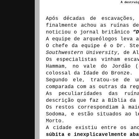
A destrui
Após décadas de escavações,
finalmente achou as ruínas d
noticiou o jornal britânico
“D
A equipe de arqueólogos leva 
O chefe da equipe é o Dr. St
Southwestern University
, de Al
Os especialistas vinham esca
Hammam, no vale do Jordão (
colossal da Idade do Bronze.
Segundo ele, tratou-se de u
comparada com as outras da reg
As peculiaridades das ruín
descrição que faz a Bíblia da 
Os restos correspondiam à mai
Sodoma, e estão situados ao l
Morto.
A cidade existiu entre os an
súbita e inexplicavelmente aba