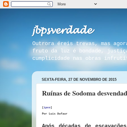
𝓳𝓫𝓹𝓼𝓿𝓮𝓻𝓭𝓪𝓭𝓮
Outrora éreis trevas, mas agor
fruto da luz é bondade, justiç
cumplicidade nas obras infrutí
SEXTA-FEIRA, 27 DE NOVEMBRO DE 2015
Ruínas de Sodoma desvendadas
[
ipco
]
Por
Luis Dufaur
Após décadas de escavaçõe