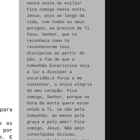
nesta noite de exílio!
Fica comigo nesta noite,
Jesus, pois ao longo da
vida, com todos os seus
perigos, eu preciso de Ti.
Faze, Senhor, que te
reconheça como te
reconheceram teus
discípulos ao partir do
pão, a fim de que a
Comunhão Eucarística seja
a luz a dissipar a
escuridão,a força a me
sustentar, a única alegria
do meu coração. Fica
comigo, Senhor, porque na
hora da morte quero estar
unido a Ti, se não pela
para
Comunhão, ao menos pela
graça e pelo amor! Fica
m os
comigo, Jesus. Não peço
 por
consolações divinas,
e. E