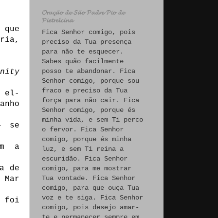
𝓞𝓻𝓪𝓬̧𝓪̃𝓸 𝓭𝓮 𝓢𝓪̃𝓸 𝓟𝓪𝓭𝓻𝓮 𝓟𝓲𝓸 𝓭𝓮
𝓟𝓲𝓮𝓽𝓻𝓮𝓵𝓬𝓲𝓷𝓪
 que
Fica Senhor comigo, pois
ria,
preciso da Tua presença
para não te esquecer.
Sabes quão facilmente
posso te abandonar. Fica
nity
Senhor comigo, porque sou
fraco e preciso da Tua
 el-
força para não cair. Fica
anho
Senhor comigo, porque és
minha vida, e sem Ti perco
– se
o fervor. Fica Senhor
comigo, porque és minha
om a
luz, e sem Ti reina a
escuridão. Fica Senhor
a de
comigo, para me mostrar
Tua vontade. Fica Senhor
 Mar
comigo, para que ouça Tua
voz e te siga. Fica Senhor
 foi
comigo, pois desejo amar-
te e permanecer sempre em