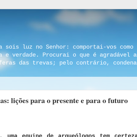
a sois luz no Senhor: comportai-vos como 
a e verdade. Procurai o que é agradável a
feras das trevas; pelo contrário, condena
: lições para o presente e para o futuro
s, uma equipe de arqueólogos tem certez