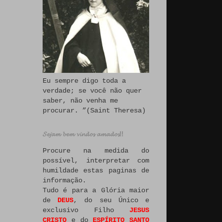
Eu sempre digo toda a
verdade; se você não quer
saber, não venha me
procurar. ”(Saint Theresa)
𝓢𝓮𝓳𝓪𝓶 𝓫𝓮𝓶 𝓿𝓲𝓷𝓭𝓸𝓼 𝓪𝓶𝓪𝓭𝓸𝓼!!
Procure na medida do
possível, interpretar com
humildade estas paginas de
informação.
Tudo é para a Glória maior
de
DEUS
, do seu Único e
exclusivo Filho
JESUS
CRISTO
e do
ESPÍRITO SANTO