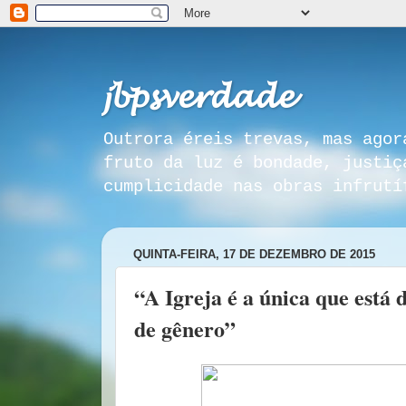
𝓳𝓫𝓹𝓼𝓿𝓮𝓻𝓭𝓪𝓭𝓮
Outrora éreis trevas, mas agor
fruto da luz é bondade, justiç
cumplicidade nas obras infrutí
QUINTA-FEIRA, 17 DE DEZEMBRO DE 2015
“A Igreja é a única que está 
de gênero”