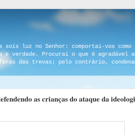
a sois luz no Senhor: comportai-vos como 
a e verdade. Procurai o que é agradável a
feras das trevas; pelo contrário, condena
defendendo as crianças do ataque da ideolog