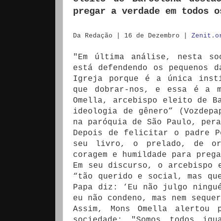
pregar a verdade em todos o
Da Redação |
16 de Dezembro
|
Zenit.o
"Em última análise, nesta so
está defendendo os pequenos d
Igreja porque é a única inst
que dobrar-nos, e essa é a m
Omella, arcebispo eleito de B
ideologia de gênero” (Vozdepa
na paróquia de São Paulo, pera
Depois de felicitar o padre P
seu livro, o prelado, de or
coragem e humildade para prega
Em seu discurso, o arcebispo 
“tão querido e social, mas qu
Papa diz: ‘Eu não julgo ningu
eu não condeno, mas nem sequer
Assim, Mons Omella alertou 
sociedade: "Somos todos igu