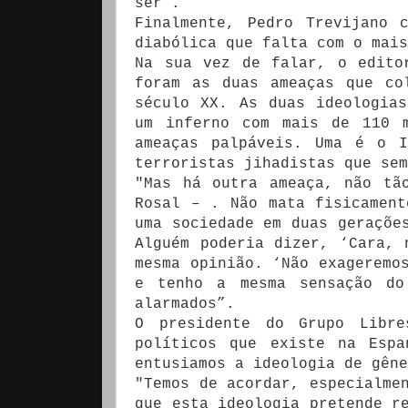
ser”.
Finalmente, Pedro Trevijano 
diabólica que falta com o mais
Na sua vez de falar, o edito
foram as duas ameaças que co
século XX. As duas ideologia
um inferno com mais de 110 m
ameaças palpáveis. Uma é o I
terroristas jihadistas que sem
"Mas há outra ameaça, não tã
Rosal – . Não mata fisicament
uma sociedade em duas geraçõe
Alguém poderia dizer, ‘Cara, 
mesma opinião. ‘Não exageremo
e tenho a mesma sensação do
alarmados”.
O presidente do Grupo Libre
políticos que existe na Espa
entusiamos a ideologia de gêne
"Temos de acordar, especialme
que esta ideologia pretende r