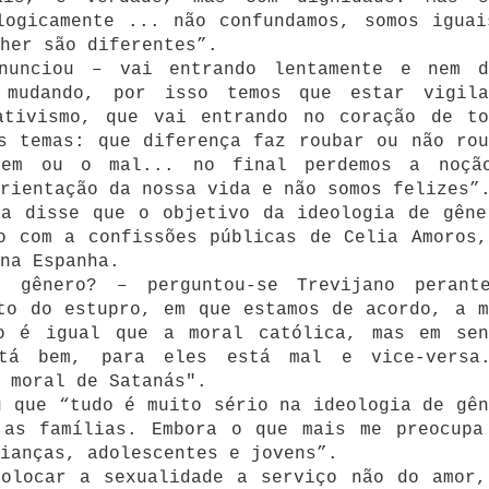
logicamente ... não confundamos, somos iguai
her são diferentes”.
nunciou – vai entrando lentamente e nem d
 mudando, por isso temos que estar vigila
ativismo, que vai entrando no coração de to
s temas: que diferença faz roubar ou não rou
bem ou o mal... no final perdemos a noçã
rientação da nossa vida e não somos felizes”
ra disse que o objetivo da ideologia de gêne
o com a confissões públicas de Celia Amoros,
na Espanha.
 gênero? – perguntou-se Trevijano perant
to do estupro, em que estamos de acordo, a m
o é igual que a moral católica, mas em sen
tá bem, para eles está mal e vice-versa
 moral de Satanás".
u que “tudo é muito sério na ideologia de gên
 as famílias. Embora o que mais me preocupa
ianças, adolescentes e jovens”.
colocar a sexualidade a serviço não do amor,