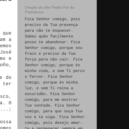
𝓞𝓻𝓪𝓬̧𝓪̃𝓸 𝓭𝓮 𝓢𝓪̃𝓸 𝓟𝓪𝓭𝓻𝓮 𝓟𝓲𝓸 𝓭𝓮
𝓟𝓲𝓮𝓽𝓻𝓮𝓵𝓬𝓲𝓷𝓪
Fica Senhor comigo, pois
preciso da Tua presença
para não te esquecer.
 que
Sabes quão facilmente
am a
posso te abandonar. Fica
emos
Senhor comigo, porque sou
José
fraco e preciso da Tua
mo e
força para não cair. Fica
oño,
Senhor comigo, porque és
minha vida, e sem Ti perco
o fervor. Fica Senhor
e do
comigo, porque és minha
 ter
luz, e sem Ti reina a
escuridão. Fica Senhor
sco,
comigo, para me mostrar
a. O
Tua vontade. Fica Senhor
...;
comigo, para que ouça Tua
voz e te siga. Fica Senhor
ossa
comigo, pois desejo amar-
omos
te e permanecer sempre em