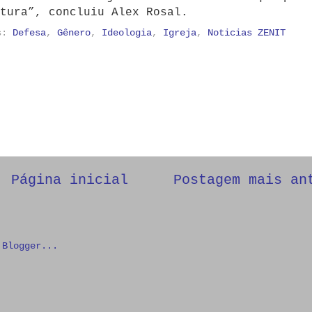
tura”, concluiu Alex Rosal.
as:
Defesa
,
Gênero
,
Ideologia
,
Igreja
,
Noticias ZENIT
Página inicial
Postagem mais an