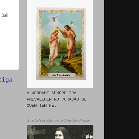
tiga
A VERDADE SEMPRE IRÁ
PREVALECER NO CORAÇÃO DE
QUEM TEM FÉ.
𝓢𝓪𝓷𝓽𝓪 𝓣𝓮𝓻𝓮𝓼𝓲𝓷𝓱𝓪 𝓭𝓸 𝓜𝓮𝓷𝓲𝓷𝓸 𝓙𝓮𝓼𝓾𝓼