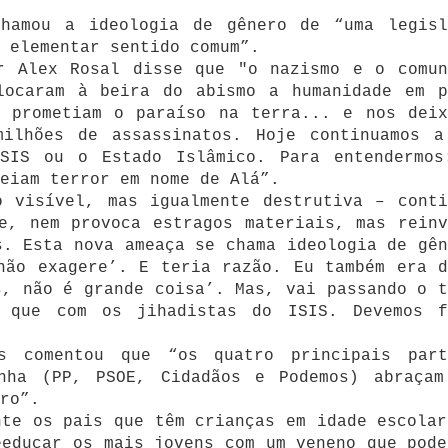
chamou a ideologia de gênero de “uma legisl
 elementar sentido comum”.
r Alex Rosal disse que "o nazismo e o comun
locaram à beira do abismo a humanidade em p
s prometiam o paraíso na terra... e nos deix
ilhões de assassinatos. Hoje continuamos a
SIS ou o Estado Islâmico. Para entendermos
eiam terror em nome de Alá”.
o visível, mas igualmente destrutiva – conti
e, nem provoca estragos materiais, mas reinv
s. Esta nova ameaça se chama ideologia de gên
não exagere’. E teria razão. Eu também era d
s, não é grande coisa’. Mas, vai passando o t
 que com os jihadistas do ISIS. Devemos f
s comentou que “os quatro principais part
nha (PP, PSOE, Cidadãos e Podemos) abraçam
ro”.
nte os pais que têm crianças em idade escolar
eeducar os mais jovens com um veneno que pode