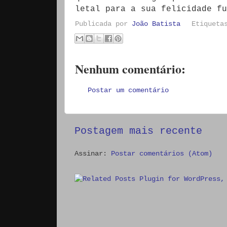
letal para a sua felicidade fu
Publicada por
João Batista
Etiquet
Nenhum comentário:
Postar um comentário
Postagem mais recente
Assinar:
Postar comentários (Atom)