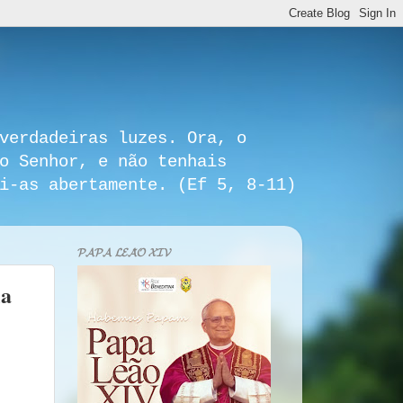
verdadeiras luzes. Ora, o
o Senhor, e não tenhais
i-as abertamente. (Ef 5, 8-11)
𝓟𝓐𝓟𝓐 𝓛𝓔𝓐̃𝓞 𝓧𝓘𝓥
ia