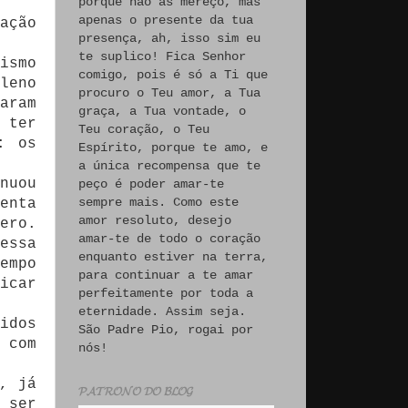
porque não às mereço, mas
apenas o presente da tua
ação
presença, ah, isso sim eu
te suplico! Fica Senhor
ismo
comigo, pois é só a Ti que
leno
procuro o Teu amor, a Tua
aram
graça, a Tua vontade, o
 ter
Teu coração, o Teu
: os
Espírito, porque te amo, e
a única recompensa que te
nuou
peço é poder amar-te
sempre mais. Como este
enta
amor resoluto, desejo
ero.
amar-te de todo o coração
essa
enquanto estiver na terra,
empo
para continuar a te amar
icar
perfeitamente por toda a
eternidade. Assim seja.
idos
São Padre Pio, rogai por
 com
nós!
, já
𝓟𝓐𝓣𝓡𝓞𝓝𝓞 𝓓𝓞 𝓑𝓛𝓞𝓖
 ser