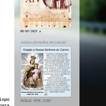
𝟎𝟖/𝟎𝟓/𝟐𝟎𝟐𝟓 𝐚
𝓝𝓞𝓢𝓢𝓐 𝓢𝓔𝓝𝓗𝓞𝓡𝓐 𝓓𝓞 𝓒𝓐𝓡𝓜𝓞
ispo
𝓡𝓞𝓖𝓐𝓘 𝓟𝓞𝓡 𝓝𝓞́𝓢!
para