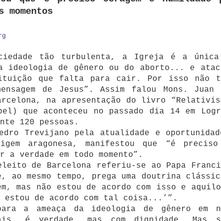
s momentos
rg
ciedade tão turbulenta, a Igreja é a única
a ideologia de gênero ou do aborto... e atac
ituição que falta para cair. Por isso não t
ensagem de Jesus”. Assim falou Mons. Juan 
arcelona, na apresentação do livro “Relativis
pel) que aconteceu no passado dia 14 em Logr
nte 120 pessoas.
edro Trevijano pela atualidade e oportunidad
igem aragonesa, manifestou que “é preciso
r a verdade em todo momento”.
eleito de Barcelona referiu-se ao Papa Franci
e, ao mesmo tempo, prega uma doutrina clássic
ém, mas não estou de acordo com isso e aquilo
 estou de acordo com tal coisa...’”.
para a ameaça da ideologia de gênero em n
ais, é verdade, mas com dignidade. Mas s