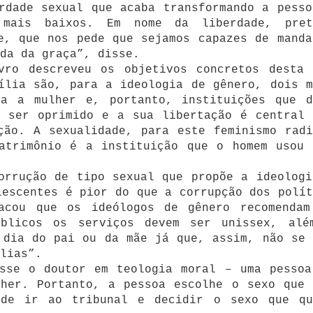
rdade sexual que acaba transformando a pesso
 mais baixos. Em nome da liberdade, pret
e, que nos pede que sejamos capazes de manda
da da graça”, disse.
vro descreveu os objetivos concretos desta 
ília são, para a ideologia de gênero, dois m
ra a mulher e, portanto, instituições que d
m ser oprimido e a sua libertação é central 
ção. A sexualidade, para este feminismo radi
atrimônio é a instituição que o homem usou 
orrução de tipo sexual que propõe a ideologi
lescentes é pior do que a corrupção dos polít
acou que os ideólogos de gênero recomendam
úblicos os serviços devem ser unissex, alé
 dia do pai ou da mãe já que, assim, não se 
lias”.
isse o doutor em teologia moral – uma pessoa
lher. Portanto, a pessoa escolhe o sexo que 
ode ir ao tribunal e decidir o sexo que qu