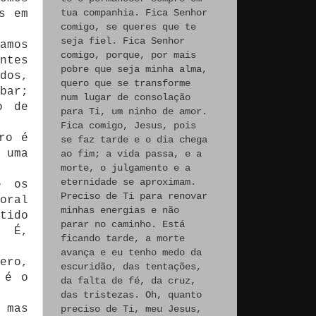
tua companhia. Fica Senhor
s em
comigo, se queres que te
seja fiel. Fica Senhor
amos
comigo, porque, por mais
ntes
pobre que seja minha alma,
dos,
quero que se transforme
bar;
num lugar de consolação
o de
para Ti, um ninho de amor.
.
Fica comigo, Jesus, pois
ro é
se faz tarde e o dia chega
 uma
ao fim; a vida passa, e a
morte, o julgamento e a
eternidade se aproximam.
e os
Preciso de Ti para renovar
oral
minhas energias e não
tido
parar no caminho. Está
. É,
ficando tarde, a morte
avança e eu tenho medo da
ero,
escuridão, das tentações,
 é o
da falta de fé, da cruz,
das tristezas. Oh, quanto
 mas
preciso de Ti, meu Jesus,