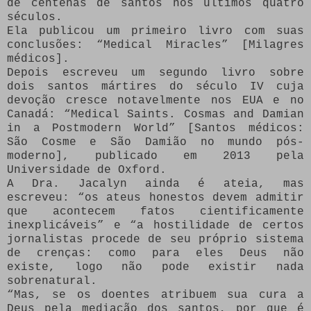
de centenas de santos nos últimos quatro
séculos.
Ela publicou um primeiro livro com suas
conclusões: “Medical Miracles” [Milagres
médicos].
Depois escreveu um segundo livro sobre
dois santos mártires do século IV cuja
devoção cresce notavelmente nos EUA e no
Canadá: “Medical Saints. Cosmas and Damian
in a Postmodern World” [Santos médicos:
São Cosme e São Damião no mundo pós-
moderno], publicado em 2013 pela
Universidade de Oxford.
A Dra. Jacalyn ainda é ateia, mas
escreveu: “os ateus honestos devem admitir
que acontecem fatos cientificamente
inexplicáveis” e “a hostilidade de certos
jornalistas procede de seu próprio sistema
de crenças: como para eles Deus não
existe, logo não pode existir nada
sobrenatural.
“Mas, se os doentes atribuem sua cura a
Deus pela mediação dos santos, por que é