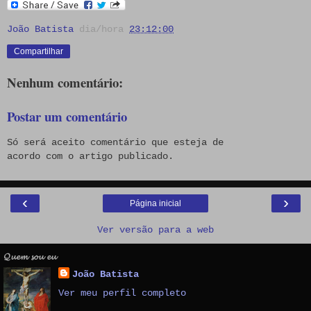
João Batista
dia/hora
23:12:00
Compartilhar
Nenhum comentário:
Postar um comentário
Só será aceito comentário que esteja de
acordo com o artigo publicado.
‹
›
Página inicial
Ver versão para a web
𝓠𝓾𝓮𝓶 𝓼𝓸𝓾 𝓮𝓾
João Batista
Ver meu perfil completo