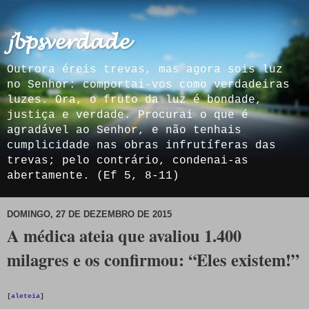
𝓳𝓫𝓹𝓼𝓿𝓮𝓻𝓭𝓪𝓭𝓮
Outrora éreis trevas, mas agora sois luz
no Senhor: comportai-vos como verdadeiras
luzes. Ora, o fruto da luz é bondade,
justiça e verdade. Procurai o que é
agradável ao Senhor, e não tenhais
cumplicidade nas obras infrutíferas das
trevas; pelo contrário, condenai-as
abertamente. (Ef 5, 8-11)
DOMINGO, 27 DE DEZEMBRO DE 2015
A médica ateia que avaliou 1.400
milagres e os confirmou: “Eles existem!”
[
aleteia
]