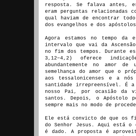
resposta. Se falava antes, e
eram perguntas relacionadas c
qual haviam de encontrar tod
dos evangelhos e dos apóstolos
Agora estamos no tempo da e
intervalo que vai da Ascensã
no fim dos tempos. Durante e
3,12−4,2) oferece indica
abundantemente no amor de
semelhança do amor que o pró
aos tessalonicenses e a nós
santidade irrepreensível. É a
nosso Pai, por ocasião da v
santos. Depois, o Apóstolo p
sempre mais no modo de proced
Ele está convicto de que os f
do Senhor Jesus. Aqui está o 
é dado. A proposta é aprovei