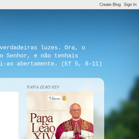
verdadeiras luzes. Ora, o
o Senhor, e não tenhais
i-as abertamente. (Ef 5, 8-11)
𝓟𝓐𝓟𝓐 𝓛𝓔𝓐̃𝓞 𝓧𝓘𝓥