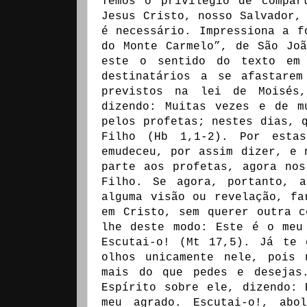
Temos o privilégio de compar
Jesus Cristo, nosso Salvador,
é necessário. Impressiona a f
do Monte Carmelo”, de São Jo
este o sentido do texto em 
destinatários a se afastarem
previstos na lei de Moisés
dizendo: Muitas vezes e de m
pelos profetas; nestes dias, 
Filho (Hb 1,1-2). Por esta
emudeceu, por assim dizer, e 
parte aos profetas, agora no
Filho. Se agora, portanto, a
alguma visão ou revelação, fa
em Cristo, sem querer outra c
lhe deste modo: Este é o meu
Escutai-o! (Mt 17,5). Já te 
olhos unicamente nele, pois 
mais do que pedes e desejas
Espírito sobre ele, dizendo:
meu agrado. Escutai-o!, abo