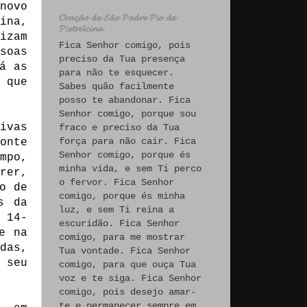
novo
𝓞𝓻𝓪𝓬̧𝓪̃𝓸 𝓭𝓮 𝓢𝓪̃𝓸 𝓟𝓪𝓭𝓻𝓮 𝓟𝓲𝓸 𝓭𝓮
ina,
𝓟𝓲𝓮𝓽𝓻𝓮𝓵𝓬𝓲𝓷𝓪
izam
Fica Senhor comigo, pois
soas
preciso da Tua presença
á as
para não te esquecer.
 que
Sabes quão facilmente
posso te abandonar. Fica
Senhor comigo, porque sou
ivas
fraco e preciso da Tua
força para não cair. Fica
onte
Senhor comigo, porque és
mpo,
minha vida, e sem Ti perco
rer,
o fervor. Fica Senhor
o de
comigo, porque és minha
s da
luz, e sem Ti reina a
 14-
escuridão. Fica Senhor
e na
comigo, para me mostrar
das,
Tua vontade. Fica Senhor
 seu
comigo, para que ouça Tua
voz e te siga. Fica Senhor
comigo, pois desejo amar-
te e permanecer sempre em