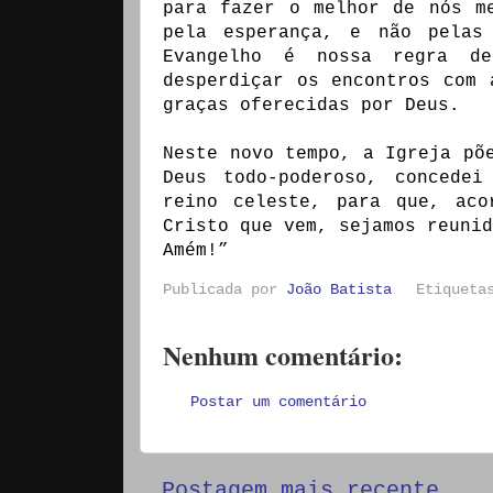
para fazer o melhor de nós m
pela esperança, e não pelas
Evangelho é nossa regra de
desperdiçar os encontros com 
graças oferecidas por Deus.
Neste novo tempo, a Igreja põ
Deus todo-poderoso, concede
reino celeste, para que, aco
Cristo que vem, sejamos reunid
Amém!”
Publicada por
João Batista
Etiquet
Nenhum comentário:
Postar um comentário
Postagem mais recente