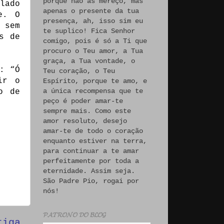
porque não às mereço, mas
lado
apenas o presente da tua
e. O
presença, ah, isso sim eu
 sem
te suplico! Fica Senhor
s de
comigo, pois é só a Ti que
procuro o Teu amor, a Tua
graça, a Tua vontade, o
: “Ó
Teu coração, o Teu
ir o
Espírito, porque te amo, e
a única recompensa que te
o de
peço é poder amar-te
sempre mais. Como este
amor resoluto, desejo
amar-te de todo o coração
enquanto estiver na terra,
para continuar a te amar
perfeitamente por toda a
eternidade. Assim seja.
São Padre Pio, rogai por
nós!
𝓟𝓐𝓣𝓡𝓞𝓝𝓞 𝓓𝓞 𝓑𝓛𝓞𝓖
tiga