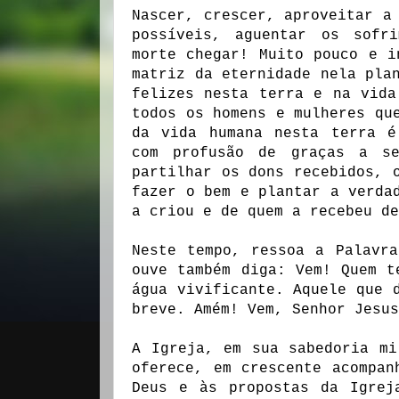
Nascer, crescer, aproveitar a
possíveis, aguentar os sofr
morte chegar! Muito pouco e i
matriz da eternidade nela pla
felizes nesta terra e na vida
todos os homens e mulheres qu
da vida humana nesta terra é
com profusão de graças a se
partilhar os dons recebidos, 
fazer o bem e plantar a verda
a criou e de quem a recebeu de
Neste tempo, ressoa a Palavr
ouve também diga: Vem! Quem t
água vivificante. Aquele que 
breve. Amém! Vem, Senhor Jesu
A Igreja, em sua sabedoria mi
oferece, em crescente acompan
Deus e às propostas da Igrej