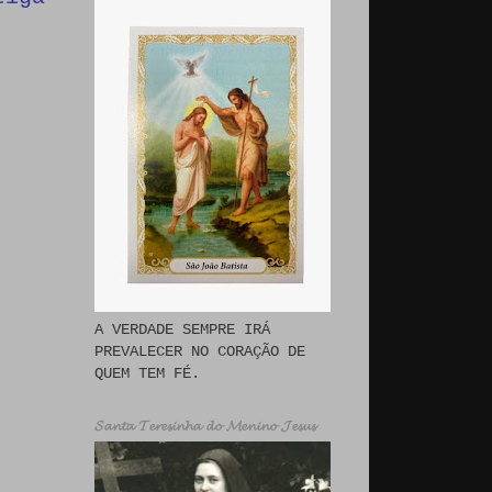
A VERDADE SEMPRE IRÁ
PREVALECER NO CORAÇÃO DE
QUEM TEM FÉ.
𝓢𝓪𝓷𝓽𝓪 𝓣𝓮𝓻𝓮𝓼𝓲𝓷𝓱𝓪 𝓭𝓸 𝓜𝓮𝓷𝓲𝓷𝓸 𝓙𝓮𝓼𝓾𝓼