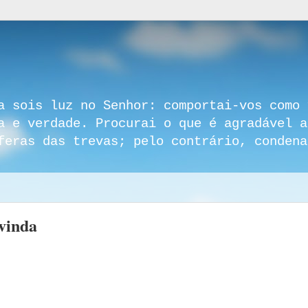
a sois luz no Senhor: comportai-vos como 
a e verdade. Procurai o que é agradável a
feras das trevas; pelo contrário, condena
vinda