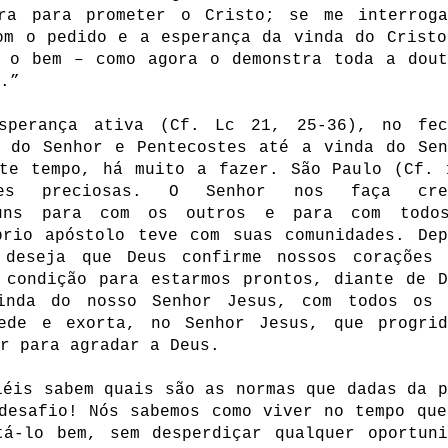
ra para prometer o Cristo; se me interroga
om o pedido e a esperança da vinda do Cristo
o o bem – como agora o demonstra toda a dout
.”
sperança ativa (Cf. Lc 21, 25-36), no fec
o do Senhor e Pentecostes até a vinda do Sen
ste tempo, há muito a fazer. São Paulo (Cf. 
ções preciosas. O Senhor nos faça cre
 uns para com os outros e para com todo
prio apóstolo teve com suas comunidades. Dep
 deseja que Deus confirme nossos corações 
 condição para estarmos prontos, diante de D
inda do nosso Senhor Jesus, com todos os 
ede e exorta, no Senhor Jesus, que progrid
er para agradar a Deus.
iéis sabem quais são as normas que dadas da p
desafio! Nós sabemos como viver no tempo que
tá-lo bem, sem desperdiçar qualquer oportuni