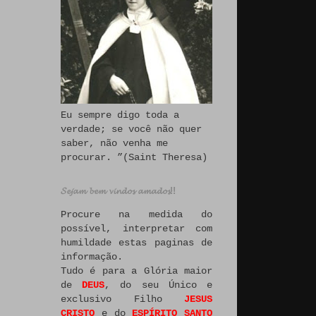
Eu sempre digo toda a
verdade; se você não quer
saber, não venha me
procurar. ”(Saint Theresa)
𝓢𝓮𝓳𝓪𝓶 𝓫𝓮𝓶 𝓿𝓲𝓷𝓭𝓸𝓼 𝓪𝓶𝓪𝓭𝓸𝓼!!
Procure na medida do
possível, interpretar com
humildade estas paginas de
informação.
Tudo é para a Glória maior
de
DEUS
, do seu Único e
exclusivo Filho
JESUS
CRISTO
e do
ESPÍRITO SANTO