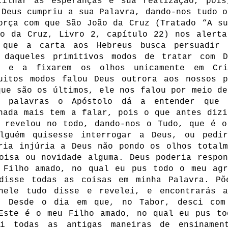
tilhar as esperanças e sua realização, pois
 Deus cumpriu a sua Palavra, dando-nos tudo o
orça com que São João da Cruz (Tratado “A su
ão da Cruz, Livro 2, capítulo 22) nos alerta
que a carta aos Hebreus busca persuadir 
 daqueles primitivos modos de tratar com D
, e a fixarem os olhos unicamente em Cri
uitos modos falou Deus outrora aos nossos p
que são os últimos, ele nos falou por meio de
s palavras o Apóstolo dá a entender que 
nada mais tem a falar, pois o que antes dizi
s revelou no todo, dando-nos o Tudo, que é o
lguém quisesse interrogar a Deus, ou pedir
ria injúria a Deus não pondo os olhos totalm
oisa ou novidade alguma. Deus poderia respon
 Filho amado, no qual eu pus todo o meu agr
disse todas as coisas em minha Palavra. Põ
nele tudo disse e revelei, e encontrarás a
. Desde o dia em que, no Tabor, desci com
 Este é o meu Filho amado, no qual eu pus to
li todas as antigas maneiras de ensinamen