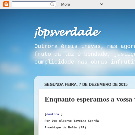
𝓳𝓫𝓹𝓼𝓿𝓮𝓻𝓭𝓪𝓭𝓮
Outrora éreis trevas, mas agor
fruto da luz é bondade, justiç
cumplicidade nas obras infrutí
SEGUNDA-FEIRA, 7 DE DEZEMBRO DE 2015
Enquanto esperamos a vossa 
[
domtotal
]
Por Dom Alberto Taveira Corrêa
Arcebispo de Belém (PA)