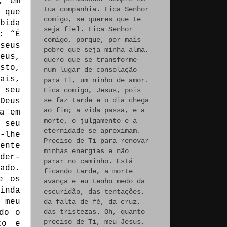
, em
tua companhia. Fica Senhor
 que
comigo, se queres que te
bida
seja fiel. Fica Senhor
: “É
comigo, porque, por mais
seus
pobre que seja minha alma,
eus,
quero que se transforme
sto,
num lugar de consolação
ais,
para Ti, um ninho de amor.
 seu
Fica comigo, Jesus, pois
se faz tarde e o dia chega
Deus
ao fim; a vida passa, e a
a em
morte, o julgamento e a
 seu
eternidade se aproximam.
-lhe
Preciso de Ti para renovar
ente
minhas energias e não
der-
parar no caminho. Está
ado.
ficando tarde, a morte
e os
avança e eu tenho medo da
inda
escuridão, das tentações,
 meu
da falta de fé, da cruz,
das tristezas. Oh, quanto
do o
preciso de Ti, meu Jesus,
to e