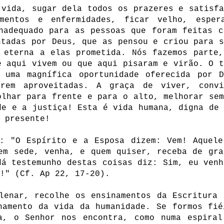
 vida, sugar dela todos os prazeres e satisfa
imentos e enfermidades, ficar velho, esper
nadequado para as pessoas que foram feitas c
ntadas por Deus, que as pensou e criou para s
 eterna a elas prometida. Nós fazemos parte,
e aqui vivem ou que aqui pisaram e virão. O t
 uma magnífica oportunidade oferecida por D
rem aproveitadas. A graça de viver, convi
olhar para frente e para o alto, melhorar sem
de e a justiça! Esta é vida humana, digna de 
 presente!
a: "O Espírito e a Esposa dizem: Vem! Aquele
em sede, venha, e quem quiser, receba de gra
dá testemunho destas coisas diz: Sim, eu venh
s!" (Cf. Ap 22, 17-20).
lenar, recolhe os ensinamentos da Escritura 
hamento da vida da humanidade. Se formos fié
a, o Senhor nos encontra, como numa espiral