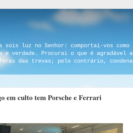
a sois luz no Senhor: comportai-vos como 
a e verdade. Procurai o que é agradável a
feras das trevas; pelo contrário, condena
go em culto tem Porsche e Ferrari