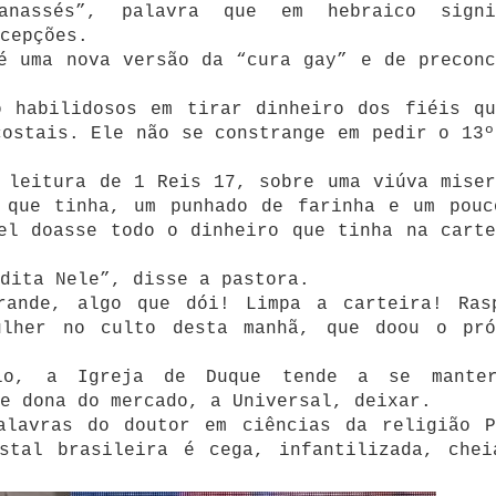
anassés”, palavra que em hebraico signi
cepções.
é uma nova versão da “cura gay” e de preconc
o habilidosos em tirar dinheiro dos fiéis qu
costais. Ele não se constrange em pedir o 13º
 leitura de 1 Reis 17, sobre uma viúva miser
 que tinha, um punhado de farinha e um pouc
el doasse todo o dinheiro que tinha na carte
dita Nele”, disse a pastora.
rande, algo que dói! Limpa a carteira! Ras
ulher no culto desta manhã, que doou o pró
ulo, a Igreja de Duque tende a se mante
e dona do mercado, a Universal, deixar.
alavras do doutor em ciências da religião P
ostal brasileira é cega, infantilizada, chei