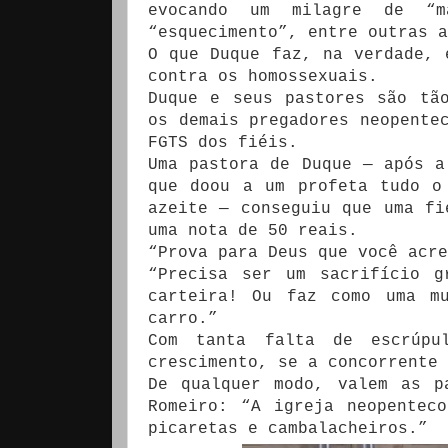
evocando um milagre de “m
“esquecimento”, entre outras a
O que Duque faz, na verdade, 
contra os homossexuais.
Duque e seus pastores são tã
os demais pregadores neopente
FGTS dos fiéis.
Uma pastora de Duque — após a
que doou a um profeta tudo o
azeite — conseguiu que uma fi
uma nota de 50 reais.
“Prova para Deus que você acre
“Precisa ser um sacrifício g
carteira! Ou faz como uma m
carro.”
Com tanta falta de escrúp
crescimento, se a concorrente 
De qualquer modo, valem as p
Romeiro: “A igreja neopentec
picaretas e cambalacheiros.”