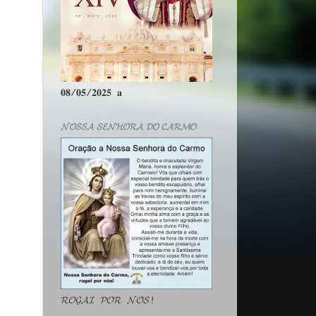
𝟎𝟖/𝟎𝟓/𝟐𝟎𝟐𝟓 𝐚
𝓝𝓞𝓢𝓢𝓐 𝓢𝓔𝓝𝓗𝓞𝓡𝓐 𝓓𝓞 𝓒𝓐𝓡𝓜𝓞
𝓡𝓞𝓖𝓐𝓘 𝓟𝓞𝓡 𝓝𝓞́𝓢!