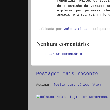
repentina.
Muitos os segui
de o caminho da verdade s
explorar por palavras ch
ameaça, e a sua ruína não 
Publicada por
João Batista
Etiquet
Nenhum comentário:
Postar um comentário
Postagem mais recente
Assinar:
Postar comentários (Atom)