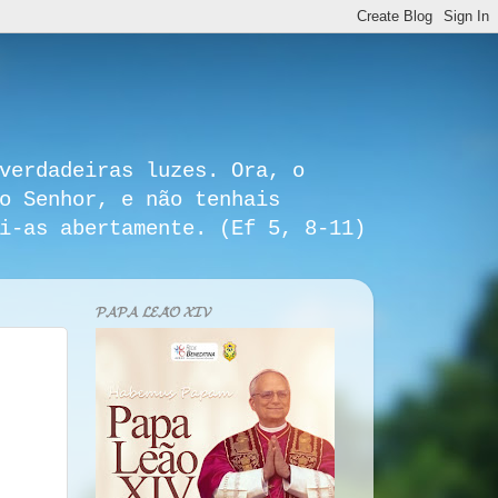
verdadeiras luzes. Ora, o
o Senhor, e não tenhais
i-as abertamente. (Ef 5, 8-11)
𝓟𝓐𝓟𝓐 𝓛𝓔𝓐̃𝓞 𝓧𝓘𝓥