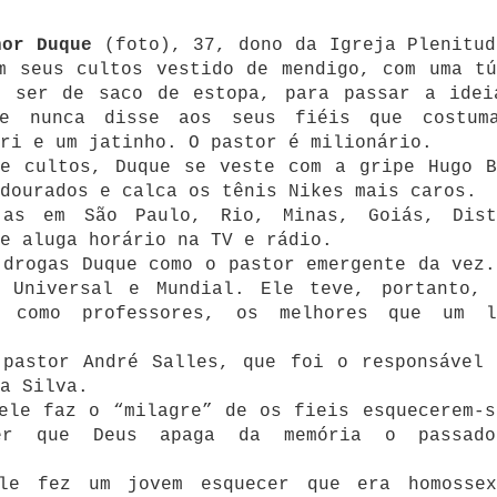
nor Duque
(foto), 37, dono da Igreja Plenitud
m seus cultos vestido de mendigo, com uma tú
o ser de saco de estopa, para passar a idei
le nunca disse aos seus fiéis que costum
ri e um jatinho. O pastor é milionário.
de cultos, Duque se veste com a gripe Hugo B
dourados e calca os tênis Nikes mais caros.
as em São Paulo, Rio, Minas, Goiás, Dist
e aluga horário na TV e rádio.
 drogas Duque como o pastor emergente da vez.
 Universal e Mundial. Ele teve, portanto, 
o como professores, os melhores que um l
 pastor André Salles, que foi o responsável 
a Silva.
ele faz o “milagre” de os fieis esquecerem-s
zer que Deus apaga da memória o passad
le fez um jovem esquecer que era homossex