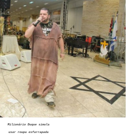
Milionário Duque simula
usar roupa esfarrapada