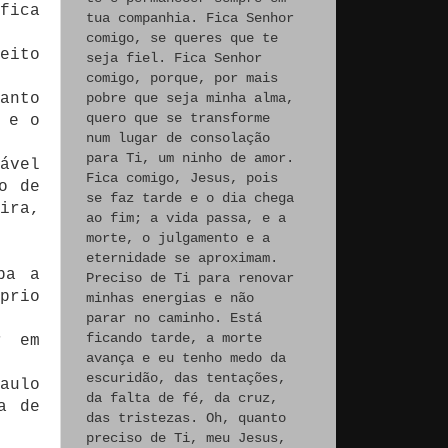
fica
tua companhia. Fica Senhor
comigo, se queres que te
eito
seja fiel. Fica Senhor
comigo, porque, por mais
anto
pobre que seja minha alma,
quero que se transforme
 e o
num lugar de consolação
para Ti, um ninho de amor.
ável
Fica comigo, Jesus, pois
o de
se faz tarde e o dia chega
ira,
ao fim; a vida passa, e a
morte, o julgamento e a
eternidade se aproximam.
pa a
Preciso de Ti para renovar
prio
minhas energias e não
parar no caminho. Está
ficando tarde, a morte
r em
avança e eu tenho medo da
escuridão, das tentações,
aulo
da falta de fé, da cruz,
a de
das tristezas. Oh, quanto
preciso de Ti, meu Jesus,