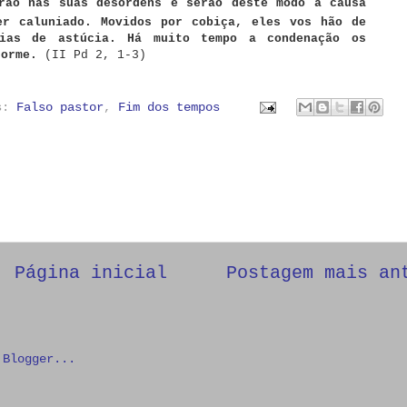
rão nas suas desordens e serão deste modo a causa
er caluniado.
Movidos por cobiça, eles vos hão de
eias de astúcia. Há muito tempo a condenação os
dorme.
(II Pd 2, 1-3)
as:
Falso pastor
,
Fim dos tempos
Página inicial
Postagem mais an