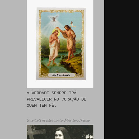
A VERDADE SEMPRE IRÁ
PREVALECER NO CORAÇÃO DE
QUEM TEM FÉ.
𝓢𝓪𝓷𝓽𝓪 𝓣𝓮𝓻𝓮𝓼𝓲𝓷𝓱𝓪 𝓭𝓸 𝓜𝓮𝓷𝓲𝓷𝓸 𝓙𝓮𝓼𝓾𝓼