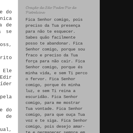
𝓞𝓻𝓪𝓬̧𝓪̃𝓸 𝓭𝓮 𝓢𝓪̃𝓸 𝓟𝓪𝓭𝓻𝓮 𝓟𝓲𝓸 𝓭𝓮
e do
𝓟𝓲𝓮𝓽𝓻𝓮𝓵𝓬𝓲𝓷𝓪
nica
Fica Senhor comigo, pois
a de
preciso da Tua presença
a se
para não te esquecer.
Sabes quão facilmente
posso te abandonar. Fica
oss,
Senhor comigo, porque sou
fraco e preciso da Tua
rito
força para não cair. Fica
Senhor comigo, porque és
 Ele
minha vida, e sem Ti perco
Edir
o fervor. Fica Senhor
íder
comigo, porque és minha
luz, e sem Ti reina a
pela
escuridão. Fica Senhor
comigo, para me mostrar
Tua vontade. Fica Senhor
e do
comigo, para que ouça Tua
o de
voz e te siga. Fica Senhor
comigo, pois desejo amar-
ual,
te e permanecer sempre em