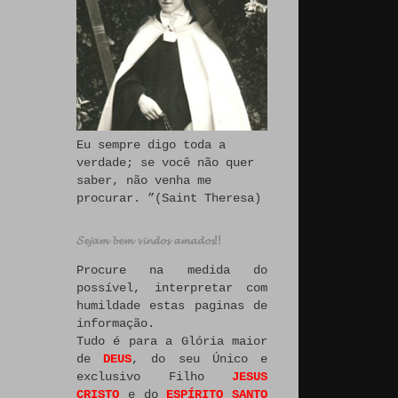
Eu sempre digo toda a
verdade; se você não quer
saber, não venha me
procurar. ”(Saint Theresa)
𝓢𝓮𝓳𝓪𝓶 𝓫𝓮𝓶 𝓿𝓲𝓷𝓭𝓸𝓼 𝓪𝓶𝓪𝓭𝓸𝓼!!
Procure na medida do
possível, interpretar com
humildade estas paginas de
informação.
Tudo é para a Glória maior
de
DEUS
, do seu Único e
exclusivo Filho
JESUS
CRISTO
e do
ESPÍRITO SANTO