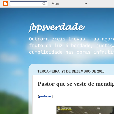
𝓳𝓫𝓹𝓼𝓿𝓮𝓻𝓭𝓪𝓭𝓮
Outrora éreis trevas, mas agor
fruto da luz é bondade, justiç
cumplicidade nas obras infrutí
TERÇA-FEIRA, 29 DE DEZEMBRO DE 2015
Pastor que se veste de mendi
[
paulopes
]