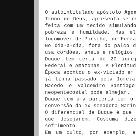
O autointitulado apóstolo
Age
Trono de Deus, apresenta-se e
feita com um tecido simuland
pobreza e humildade. Mas e
locomover de Porsche, de Ferra
No dia-a-dia, fora do palco 
usa cordões, anéis e relógios 
Duque tem cerca de 20 igrej
Federal e Amazonas. A Plenitud
Época apontou o ex-viciado em
já tinha passado pela Igreja
Macedo e Valdemiro Santiag
neopentecostal pode almejar.
Duque tem uma parceria com o
conversão da ex-senadora Marin
O diferencial de Duque é que 
que desejarem. Costuma di
sofrimento.
Em um culto, por exemplo, e