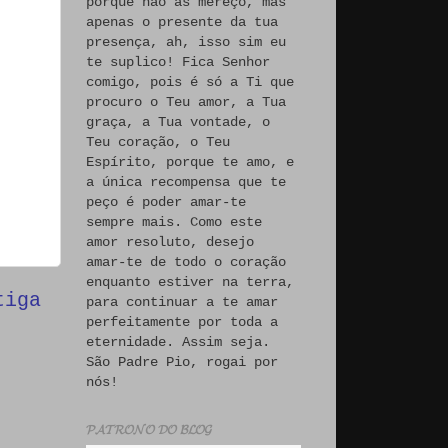
porque não às mereço, mas
apenas o presente da tua
presença, ah, isso sim eu
te suplico! Fica Senhor
comigo, pois é só a Ti que
procuro o Teu amor, a Tua
graça, a Tua vontade, o
Teu coração, o Teu
Espírito, porque te amo, e
a única recompensa que te
peço é poder amar-te
sempre mais. Como este
amor resoluto, desejo
amar-te de todo o coração
enquanto estiver na terra,
tiga
para continuar a te amar
perfeitamente por toda a
eternidade. Assim seja.
São Padre Pio, rogai por
nós!
𝓟𝓐𝓣𝓡𝓞𝓝𝓞 𝓓𝓞 𝓑𝓛𝓞𝓖