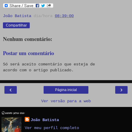
João Batista
dia/hora
08:39:00
Compartilhar
Nenhum comentário:
Postar um comentário
Só será aceito comentário que esteja de
acordo com o artigo publicado.
‹
›
Página inicial
Ver versão para a web
𝓠𝓾𝓮𝓶 𝓼𝓸𝓾 𝓮𝓾
João Batista
Ver meu perfil completo