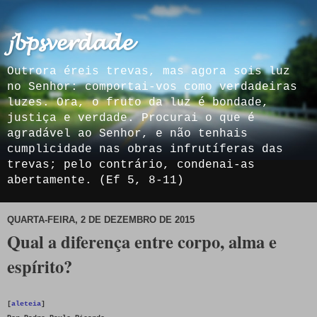
𝓳𝓫𝓹𝓼𝓿𝓮𝓻𝓭𝓪𝓭𝓮
Outrora éreis trevas, mas agora sois luz
no Senhor: comportai-vos como verdadeiras
luzes. Ora, o fruto da luz é bondade,
justiça e verdade. Procurai o que é
agradável ao Senhor, e não tenhais
cumplicidade nas obras infrutíferas das
trevas; pelo contrário, condenai-as
abertamente. (Ef 5, 8-11)
QUARTA-FEIRA, 2 DE DEZEMBRO DE 2015
Qual a diferença entre corpo, alma e
espírito?
[
aleteia
]