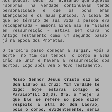
Aos poucos, Deus foi revelando que aquelas
“sombras” na verdade continuavam tendo
personalidade e que os bons eram
abençoados e os maus punidos. A ideia de
que ao término de sua vida a pessoa era
recompensada – embora ainda não se falasse
em ressurreição – estava bem clara no
Antigo Testamento como um segundo passo,
já na época dos Profetas.
O terceiro passo começar a surgir. Após a
morte, no fim dos tempos, o corpo e alma
irão se unir e haverá a ressurreição dos
mortos. Logo após vem o Novo Testamento.
Nosso Senhor Jesus Cristo diz ao
Bom Ladrão na Cruz: “Em verdade te
digo: hoje estarás comigo no
Paraíso”(Lc 23,3). Ora, o “hoje” a
que Ele se refere só pode dizer
respeito à alma do Bom Ladrão,
pois o corpo, evidentemente, seria