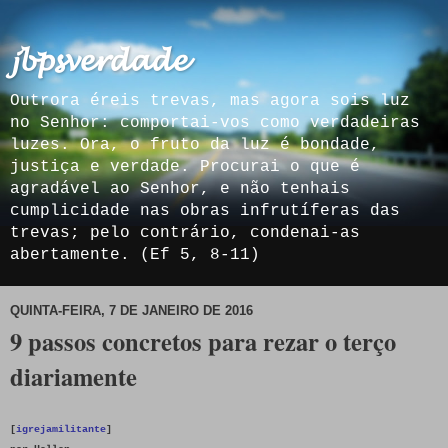
𝓳𝓫𝓹𝓼𝓿𝓮𝓻𝓭𝓪𝓭𝓮
Outrora éreis trevas, mas agora sois luz
no Senhor: comportai-vos como verdadeiras
luzes. Ora, o fruto da luz é bondade,
justiça e verdade. Procurai o que é
agradável ao Senhor, e não tenhais
cumplicidade nas obras infrutíferas das
trevas; pelo contrário, condenai-as
abertamente. (Ef 5, 8-11)
QUINTA-FEIRA, 7 DE JANEIRO DE 2016
9 passos concretos para rezar o terço
diariamente
[
igrejamilitante
]