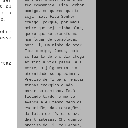
 ser
tua companhia. Fica Senhor
s ou
comigo, se queres que te
êm a
seja fiel. Fica Senhor
ce.
comigo, porque, por mais
pobre que seja minha alma,
obre
quero que se transforme
esse
num lugar de consolação
para Ti, um ninho de amor.
Fica comigo, Jesus, pois
se faz tarde e o dia chega
ao fim; a vida passa, e a
rtaz
morte, o julgamento e a
eternidade se aproximam.
Preciso de Ti para renovar
minhas energias e não
parar no caminho. Está
ficando tarde, a morte
avança e eu tenho medo da
escuridão, das tentações,
da falta de fé, da cruz,
das tristezas. Oh, quanto
preciso de Ti, meu Jesus,