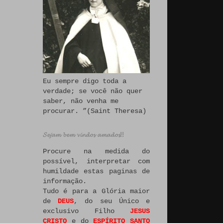
Eu sempre digo toda a
verdade; se você não quer
saber, não venha me
procurar. ”(Saint Theresa)
𝓢𝓮𝓳𝓪𝓶 𝓫𝓮𝓶 𝓿𝓲𝓷𝓭𝓸𝓼 𝓪𝓶𝓪𝓭𝓸𝓼!!
Procure na medida do
possível, interpretar com
humildade estas paginas de
informação.
Tudo é para a Glória maior
de
DEUS
, do seu Único e
exclusivo Filho
JESUS
CRISTO
e do
ESPÍRITO SANTO