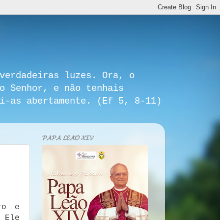
verdadeiras luzes. Ora, o
o Senhor, e não tenhais
i-as abertamente. (Ef 5, 8-11)
𝓟𝓐𝓟𝓐 𝓛𝓔𝓐̃𝓞 𝓧𝓘𝓥
ro e
 Ele