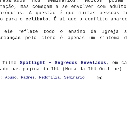
eparados nos seminários. Muitos podem
rmação, mas começam a se envolver com adulto
aróquias. A questão é que muitas pessoas t
ão para o
celibato
. É aí que o conflito apare
: ele reflete todo o ensino da Igreja s
rianças
pelo clero é apenas um sintoma d
o filme
Spotlight – Segredos Revelados
, em ca
ado nas página do IHU (Nota da IHU On-Line)
as:
Abuso
,
Padres
,
Pedofilia
,
Seminário