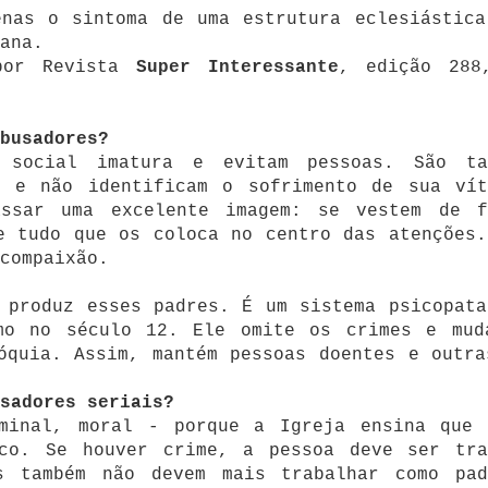
enas o sintoma de uma estrutura eclesiástica
ana.
 por Revista
Super Interessante
, edição 288
abusadores?
 social imatura e evitam pessoas. São ta
o e não identificam o sofrimento de sua vít
assar uma excelente imagem: se vestem de f
e tudo que os coloca no centro das atenções.
compaixão.
 produz esses padres. É um sistema psicopata
mo no século 12. Ele omite os crimes e mud
óquia. Assim, mantém pessoas doentes e outra
sadores seriais?
minal, moral - porque a Igreja ensina que 
co. Se houver crime, a pessoa deve ser tra
s também não devem mais trabalhar como pad