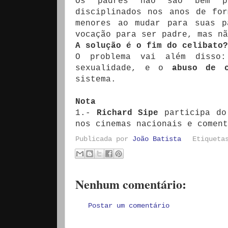
Os padres não são bem pr
disciplinados nos anos de fo
menores ao mudar para suas p
vocação para ser padre, mas n
A solução é o fim do celibato?
O problema vai além disso
sexualidade, e o
abuso de c
sistema.
Nota
1.-
Richard Sipe
participa d
nos cinemas nacionais e coment
Publicada por
João Batista
Etiquet
Nenhum comentário:
Postar um comentário