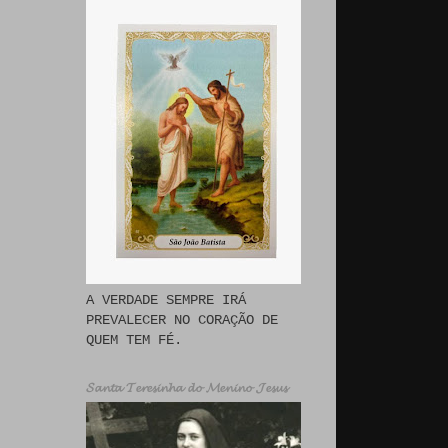
A VERDADE SEMPRE IRÁ
PREVALECER NO CORAÇÃO DE
QUEM TEM FÉ.
𝓢𝓪𝓷𝓽𝓪 𝓣𝓮𝓻𝓮𝓼𝓲𝓷𝓱𝓪 𝓭𝓸 𝓜𝓮𝓷𝓲𝓷𝓸 𝓙𝓮𝓼𝓾𝓼