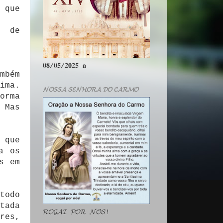
 que
, de
𝟎𝟖/𝟎𝟓/𝟐𝟎𝟐𝟓 𝐚
mbém
ima.
𝓝𝓞𝓢𝓢𝓐 𝓢𝓔𝓝𝓗𝓞𝓡𝓐 𝓓𝓞 𝓒𝓐𝓡𝓜𝓞
orma
 Mas
 que
a os
s em
todo
tada
𝓡𝓞𝓖𝓐𝓘 𝓟𝓞𝓡 𝓝𝓞́𝓢!
res,