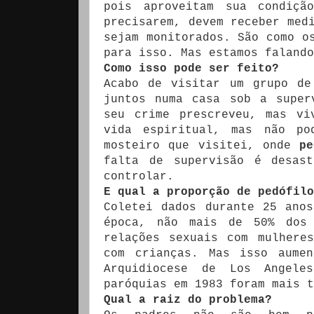
pois aproveitam sua condiçã
precisarem, devem receber med
sejam monitorados. São como o
para isso. Mas estamos falando
Como isso pode ser feito?
Acabo de visitar um grupo d
juntos numa casa sob a super
seu crime prescreveu, mas vi
vida espiritual, mas não po
mosteiro que visitei, onde
pe
falta de supervisão é desas
controlar.
E qual a proporção de pedófil
Coletei dados durante 25 ano
época, não mais de 50% dos 
relações sexuais com mulhere
com crianças. Mas isso aumen
Arquidiocese de Los Angele
paróquias em 1983 foram mais 
Qual a raiz do problema?