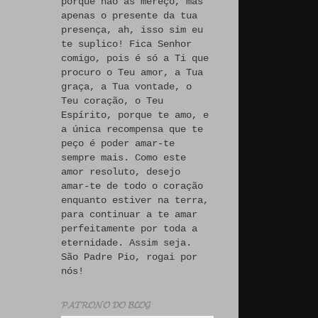
porque não às mereço, mas
apenas o presente da tua
presença, ah, isso sim eu
te suplico! Fica Senhor
comigo, pois é só a Ti que
procuro o Teu amor, a Tua
graça, a Tua vontade, o
Teu coração, o Teu
Espírito, porque te amo, e
a única recompensa que te
peço é poder amar-te
sempre mais. Como este
amor resoluto, desejo
amar-te de todo o coração
enquanto estiver na terra,
para continuar a te amar
perfeitamente por toda a
eternidade. Assim seja.
São Padre Pio, rogai por
nós!
𝓟𝓐𝓣𝓡𝓞𝓝𝓞 𝓓𝓞 𝓑𝓛𝓞𝓖