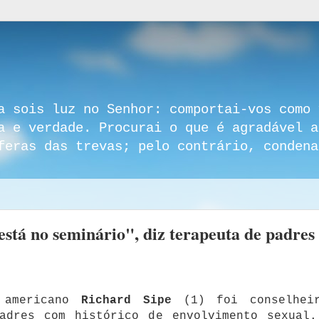
a sois luz no Senhor: comportai-vos como 
a e verdade. Procurai o que é agradável a
feras das trevas; pelo contrário, condena
está no seminário", diz terapeuta de padres
e americano
Richard Sipe
(1) foi conselhei
adres com histórico de envolvimento sexual.