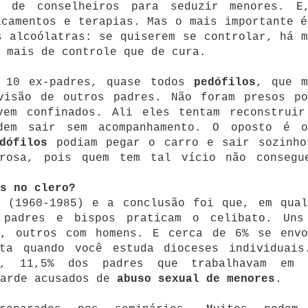
o de conselheiros para seduzir menores. E
icamentos e terapias. Mas o mais importante é
s alcoólatras: se quiserem se controlar, há m
 mais de controle que de cura.
e 10 ex-padres, quase todos
pedófilos
, que m
visão de outros padres. Não foram presos po
vem confinados. Ali eles tentam reconstruir
dem sair sem acompanhamento. O oposto é o
dófilos
podiam pegar o carro e sair sozinho
trosa, pois quem tem tal vício não consegu
os no clero?
s (1960-1985) e a conclusão foi que, em qual
padres e bispos praticam o celibato. Uns
s, outros com homens. E cerca de 6% se envo
ta quando você estuda dioceses individuais
s, 11,5% dos padres que trabalhavam em 
tarde acusados de
abuso sexual de menores
.