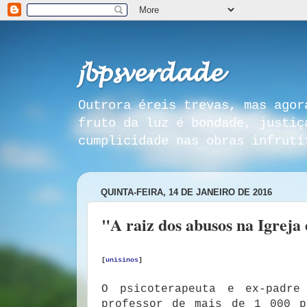
𝓳𝓫𝓹𝓼𝓿𝓮𝓻𝓭𝓪𝓭𝓮
Outrora éreis trevas, mas agor
fruto da luz é bondade, justiç
cumplicidade nas obras infrutí
QUINTA-FEIRA, 14 DE JANEIRO DE 2016
"A raiz dos abusos na Igreja 
[
unisinos
]
O psicoterapeuta e ex-padr
professor de mais de 1 000 p