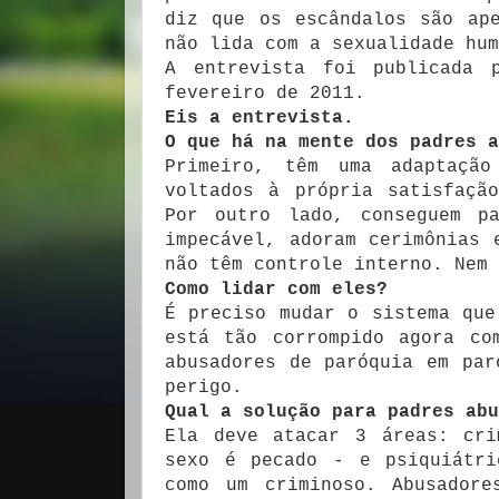
diz que os escândalos são ap
não lida com a sexualidade hum
A entrevista foi publicada
fevereiro de 2011.
Eis a entrevista.
O que há na mente dos padres 
Primeiro, têm uma adaptação
voltados à própria satisfaçã
Por outro lado, conseguem p
impecável, adoram cerimônias 
não têm controle interno. Nem 
Como lidar com eles?
É preciso mudar o sistema que
está tão corrompido agora co
abusadores de paróquia em par
perigo.
Qual a solução para padres abu
Ela deve atacar 3 áreas: cri
sexo é pecado - e psiquiátri
como um criminoso. Abusadore