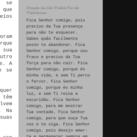
, se
𝓞𝓻𝓪𝓬̧𝓪̃𝓸 𝓭𝓮 𝓢𝓪̃𝓸 𝓟𝓪𝓭𝓻𝓮 𝓟𝓲𝓸 𝓭𝓮
 que
𝓟𝓲𝓮𝓽𝓻𝓮𝓵𝓬𝓲𝓷𝓪
eios
Fica Senhor comigo, pois
preciso da Tua presença
para não te esquecer.
oram
Sabes quão facilmente
rque
posso te abandonar. Fica
 sua
Senhor comigo, porque sou
utro
fraco e preciso da Tua
força para não cair. Fica
s. A
Senhor comigo, porque és
e se
minha vida, e sem Ti perco
o fervor. Fica Senhor
comigo, porque és minha
quer
luz, e sem Ti reina a
 têm
escuridão. Fica Senhor
lvem
comigo, para me mostrar
. Na
Tua vontade. Fica Senhor
suas
comigo, para que ouça Tua
voz e te siga. Fica Senhor
comigo, pois desejo amar-
te e permanecer sempre em