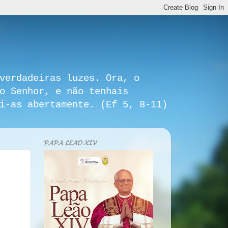
verdadeiras luzes. Ora, o
o Senhor, e não tenhais
i-as abertamente. (Ef 5, 8-11)
𝓟𝓐𝓟𝓐 𝓛𝓔𝓐̃𝓞 𝓧𝓘𝓥