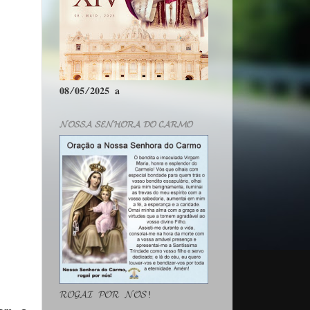
𝟎𝟖/𝟎𝟓/𝟐𝟎𝟐𝟓 𝐚
𝓝𝓞𝓢𝓢𝓐 𝓢𝓔𝓝𝓗𝓞𝓡𝓐 𝓓𝓞 𝓒𝓐𝓡𝓜𝓞
𝓡𝓞𝓖𝓐𝓘 𝓟𝓞𝓡 𝓝𝓞́𝓢!