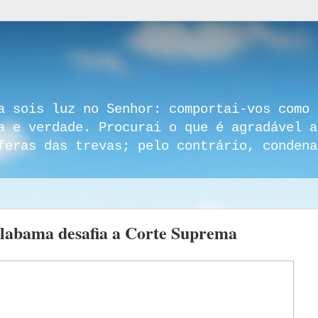
a sois luz no Senhor: comportai-vos como 
a e verdade. Procurai o que é agradável a
feras das trevas; pelo contrário, condena
Alabama desafia a Corte Suprema