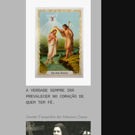
A VERDADE SEMPRE IRÁ
PREVALECER NO CORAÇÃO DE
QUEM TEM FÉ.
𝓢𝓪𝓷𝓽𝓪 𝓣𝓮𝓻𝓮𝓼𝓲𝓷𝓱𝓪 𝓭𝓸 𝓜𝓮𝓷𝓲𝓷𝓸 𝓙𝓮𝓼𝓾𝓼