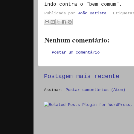
indo contra o “bem comum”.
Publicada por
João Batista
Etiquet
Nenhum comentário:
Postar um comentário
Postagem mais recente
Assinar:
Postar comentários (Atom)