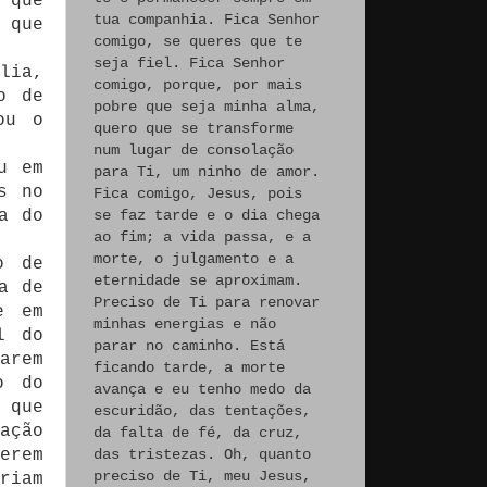
 que
tua companhia. Fica Senhor
 que
comigo, se queres que te
seja fiel. Fica Senhor
lia,
comigo, porque, por mais
o de
pobre que seja minha alma,
ou o
quero que se transforme
num lugar de consolação
u em
para Ti, um ninho de amor.
s no
Fica comigo, Jesus, pois
a do
se faz tarde e o dia chega
ao fim; a vida passa, e a
morte, o julgamento e a
o de
eternidade se aproximam.
a de
Preciso de Ti para renovar
e em
minhas energias e não
l do
parar no caminho. Está
arem
ficando tarde, a morte
o do
avança e eu tenho medo da
 que
escuridão, das tentações,
ação
da falta de fé, da cruz,
erem
das tristezas. Oh, quanto
preciso de Ti, meu Jesus,
riam