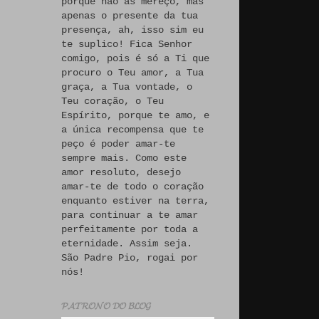
porque não às mereço, mas
apenas o presente da tua
presença, ah, isso sim eu
te suplico! Fica Senhor
comigo, pois é só a Ti que
procuro o Teu amor, a Tua
graça, a Tua vontade, o
Teu coração, o Teu
Espírito, porque te amo, e
a única recompensa que te
peço é poder amar-te
sempre mais. Como este
amor resoluto, desejo
amar-te de todo o coração
enquanto estiver na terra,
para continuar a te amar
perfeitamente por toda a
eternidade. Assim seja.
São Padre Pio, rogai por
nós!
𝓟𝓐𝓣𝓡𝓞𝓝𝓞 𝓓𝓞 𝓑𝓛𝓞𝓖