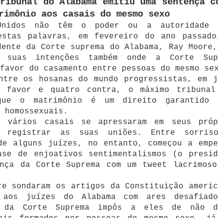
ribunal do Alabama emitiu uma sentença c
rimônio aos casais do mesmo sexo
Unidos não têm o poder ou a autoridade 
estas palavras, em fevereiro do ano passado
dente da Corte suprema do Alabama, Ray Moore,
 suas intenções também onde a Corte Sup
favor do casamento entre pessoas do mesmo se
ntre os hosanas do mundo progressistas, em j
a favor e quatro contra, o máximo tribunal
que o matrimônio é um direito garantido 
s homossexuais.
, vários casais se apressaram em seus próp
a registrar as suas uniões. Entre sorris
de alguns juízes, no entanto, começou a empe
ase de enjoativos sentimentalismos (o presid
ença da Corte Suprema com um tweet lacrimoso
re sondaram os artigos da Constituição americ
 aos juízes do Alabama com ares desafiado
e da Corte Suprema impôs a eles de não d