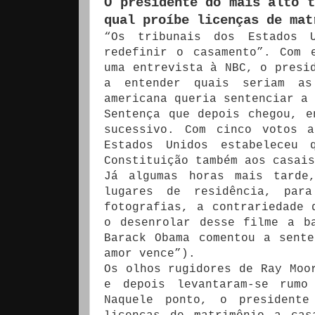
O presidente do mais alto t
qual proíbe licenças de mat
“Os tribunais dos Estados 
redefinir o casamento”. Com 
uma entrevista à NBC, o presi
a entender quais seriam as
americana queria sentenciar a 
Sentença que depois chegou, e
sucessivo. Com cinco votos 
Estados Unidos estabeleceu 
Constituição também aos casai
Já algumas horas mais tarde
lugares de residência, par
fotografias, a contrariedade 
o desenrolar desse filme a b
Barack Obama comentou a sent
amor vence”).
Os olhos rugidores de Ray Moo
e depois levantaram-se rumo
Naquele ponto, o president