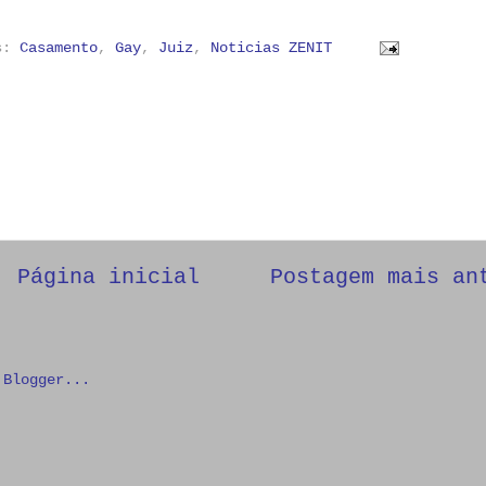
as:
Casamento
,
Gay
,
Juiz
,
Noticias ZENIT
Página inicial
Postagem mais an