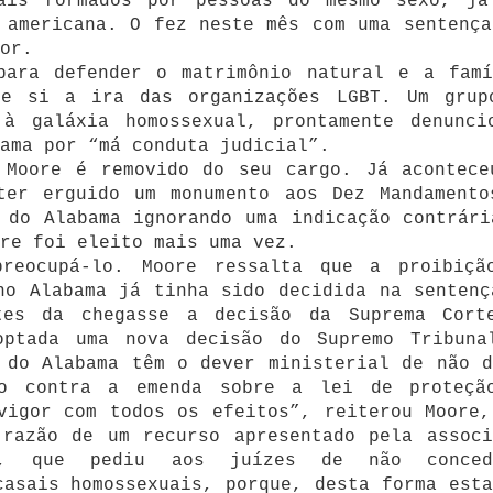
ais formados por pessoas do mesmo sexo, já
 americana. O fez neste mês com uma sentença
or.
para defender o matrimônio natural e a famí
re si a ira das organizações LGBT. Um grup
à galáxia homossexual, prontamente denunci
ama por “má conduta judicial”.
 Moore é removido do seu cargo. Já acontece
ter erguido um monumento aos Dez Mandamento
 do Alabama ignorando uma indicação contrári
re foi eleito mais uma vez.
preocupá-lo. Moore ressalta que a proibiçã
no Alabama já tinha sido decidida na sentenç
tes da chegasse a decisão da Suprema Cort
optada uma nova decisão do Supremo Tribuna
 do Alabama têm o dever ministerial de não d
io contra a emenda sobre a lei de proteçã
vigor com todos os efeitos”, reiterou Moore,
 razão de um recurso apresentado pela associ
el, que pediu aos juízes de não conced
casais homossexuais, porque, desta forma esta