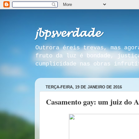
𝓳𝓫𝓹𝓼𝓿𝓮𝓻𝓭𝓪𝓭𝓮
Outrora éreis trevas, mas agor
fruto da luz é bondade, justiç
cumplicidade nas obras infrutí
TERÇA-FEIRA, 19 DE JANEIRO DE 2016
Casamento gay: um juiz do 