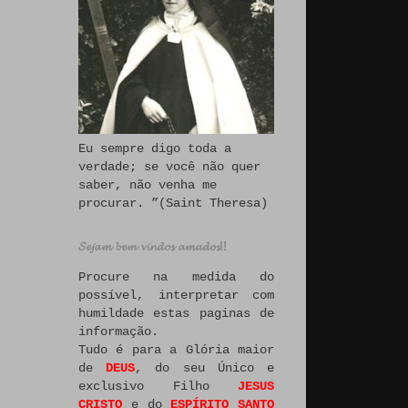
Eu sempre digo toda a
verdade; se você não quer
saber, não venha me
procurar. ”(Saint Theresa)
𝓢𝓮𝓳𝓪𝓶 𝓫𝓮𝓶 𝓿𝓲𝓷𝓭𝓸𝓼 𝓪𝓶𝓪𝓭𝓸𝓼!!
Procure na medida do
possível, interpretar com
humildade estas paginas de
informação.
Tudo é para a Glória maior
de
DEUS
, do seu Único e
exclusivo Filho
JESUS
CRISTO
e do
ESPÍRITO SANTO