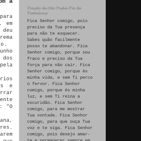
om a
𝓞𝓻𝓪𝓬̧𝓪̃𝓸 𝓭𝓮 𝓢𝓪̃𝓸 𝓟𝓪𝓭𝓻𝓮 𝓟𝓲𝓸 𝓭𝓮
𝓟𝓲𝓮𝓽𝓻𝓮𝓵𝓬𝓲𝓷𝓪
para
Fica Senhor comigo, pois
, em
preciso da Tua presença
 deu
para não te esquecer.
rema
Sabes quão facilmente
xo.
posso te abandonar. Fica
unho
Senhor comigo, porque sou
 dos
fraco e preciso da Tua
pela
força para não cair. Fica
Senhor comigo, porque és
minha vida, e sem Ti perco
rios
o fervor. Fica Senhor
os e
comigo, porque és minha
rrar
luz, e sem Ti reina a
ente
escuridão. Fica Senhor
: “O
comigo, para me mostrar
Tua vontade. Fica Senhor
ana,
comigo, para que ouça Tua
res.
voz e te siga. Fica Senhor
arem
comigo, pois desejo amar-
te e permanecer sempre em