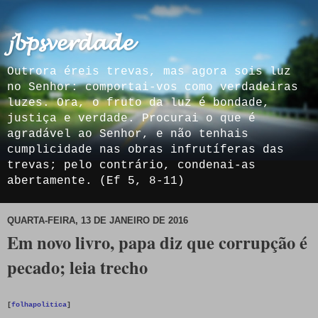
𝓳𝓫𝓹𝓼𝓿𝓮𝓻𝓭𝓪𝓭𝓮
Outrora éreis trevas, mas agora sois luz
no Senhor: comportai-vos como verdadeiras
luzes. Ora, o fruto da luz é bondade,
justiça e verdade. Procurai o que é
agradável ao Senhor, e não tenhais
cumplicidade nas obras infrutíferas das
trevas; pelo contrário, condenai-as
abertamente. (Ef 5, 8-11)
QUARTA-FEIRA, 13 DE JANEIRO DE 2016
Em novo livro, papa diz que corrupção é
pecado; leia trecho
[
folhapolitica
]