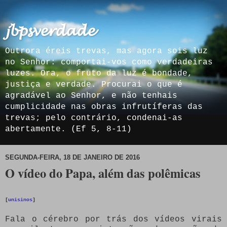
𝓳𝓫𝓹𝓼𝓿𝓮𝓻𝓭𝓪𝓭𝓮
Outrora éreis trevas, mas agora sois luz
no Senhor: comportai-vos como verdadeiras
luzes. Ora, o fruto da luz é bondade,
justiça e verdade. Procurai o que é
agradável ao Senhor, e não tenhais
cumplicidade nas obras infrutíferas das
trevas; pelo contrário, condenai-as
abertamente. (Ef 5, 8-11)
SEGUNDA-FEIRA, 18 DE JANEIRO DE 2016
O vídeo do Papa, além das polêmicas
[
unisinos
]
Fala o cérebro por trás dos vídeos virais