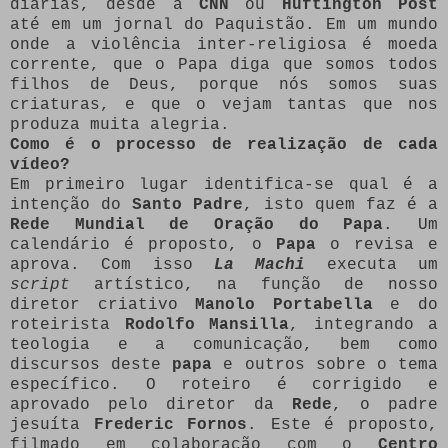
diárias, desde a
CNN
ou
Huftington Post
até em um jornal do Paquistão. Em um mundo
onde a violência inter-religiosa é moeda
corrente, que o Papa diga que somos todos
filhos de Deus, porque nós somos suas
criaturas, e que o vejam tantas que nos
produza muita alegria.
Como é o processo de realização de cada
vídeo?
Em primeiro lugar identifica-se qual é a
intenção do
Santo Padre
, isto quem faz é a
Rede Mundial de Oração do Papa
. Um
calendário é proposto, o
Papa
o revisa e
aprova. Com isso
La Machi
executa um
script
artístico, na função de nosso
diretor criativo
Manolo Portabella
e do
roteirista
Rodolfo Mansilla
, integrando a
teologia e a comunicação, bem como
discursos deste
papa
e outros sobre o tema
específico. O roteiro é corrigido e
aprovado pelo diretor da
Rede
, o padre
jesuíta
Frederic Fornos
. Este é proposto,
filmado em colaboração com o
Centro