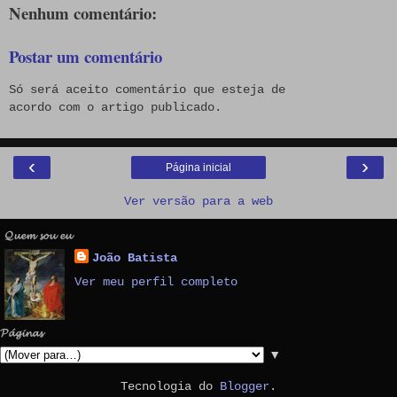
Nenhum comentário:
Postar um comentário
Só será aceito comentário que esteja de
acordo com o artigo publicado.
‹
›
Página inicial
Ver versão para a web
𝓠𝓾𝓮𝓶 𝓼𝓸𝓾 𝓮𝓾
João Batista
Ver meu perfil completo
𝓟𝓪́𝓰𝓲𝓷𝓪𝓼
▼
Tecnologia do
Blogger
.