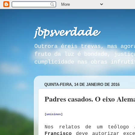
𝓳𝓫𝓹𝓼𝓿𝓮𝓻𝓭𝓪𝓭𝓮
Outrora éreis trevas, mas agor
fruto da luz é bondade, justiç
cumplicidade nas obras infrutí
QUINTA-FEIRA, 14 DE JANEIRO DE 2016
Padres casados. O eixo Alem
[
unisinos
]
Nos relatos de um teólogo 
Francisco
deve autorizar exc