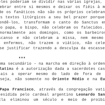
eles poderiam se dividir nas várias igrejas, 
lebrar entre si mesmos e deixar os fiéis à m
de os fanáticos não são os próprios celebran
os textos litúrgicos a seu bel prazer porque
endê-los, transformam o canto do Sanctus e
 o papa, o bispo, não celebram os falecidos.
normalmente aos domingos, como os barbeiro
scanso e não celebram a missa, nem mesmo
s enfermos, não trazem o viático, não cele
se justificar trazendo a desculpa da escasse
***
uma secundário – na marcha em direção à orden
latin
a é a autorização dada a sacerdotes cas
ntais a operar mesmo do lado de fora de 
 seja, não somente no
Oriente Médio
e na
E
Papa Francisco
, através da congregação vati
residida pelo cardeal argentino
Leonardo San
la eliminou um século e meio de proibi