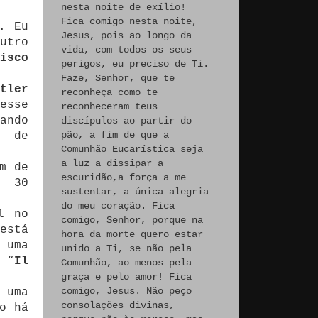
nesta noite de exílio!
Fica comigo nesta noite,
. Eu
Jesus, pois ao longo da
utro
vida, com todos os seus
isco
perigos, eu preciso de Ti.
Faze, Senhor, que te
utler
reconheça como te
esse
reconheceram teus
ando
discípulos ao partir do
pão, a fim de que a
e de
Comunhão Eucarística seja
a luz a dissipar a
m de
escuridão,a força a me
e 30
sustentar, a única alegria
do meu coração. Fica
l no
comigo, Senhor, porque na
está
hora da morte quero estar
 uma
unido a Ti, se não pela
 “
Il
Comunhão, ao menos pela
graça e pelo amor! Fica
comigo, Jesus. Não peço
 uma
consolações divinas,
o há