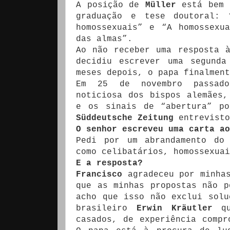
A posição de
Müller
está bem r
graduação e tese doutoral: 
homossexuais” e “A homossexu
das almas”.
Ao não receber uma resposta 
decidiu escrever uma segund
meses depois, o papa finalment
Em 25 de novembro passa
noticiosa dos bispos alemães,
e os sinais de “abertura” p
Süddeutsche Zeitung
entrevist
O senhor escreveu uma carta ao
Pedi por um abrandamento d
como celibatários, homossexuai
E a resposta?
Francisco
agradeceu por minhas
que as minhas propostas não p
acho que isso não exclui sol
brasileiro
Erwin Kräutler
qu
casados, de experiência compr