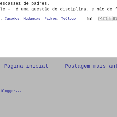
escassez de padres.
le – “é uma questão de disciplina, e não de 
as:
Casados
,
Mudanças
,
Padres
,
Teólogo
Página inicial
Postagem mais an