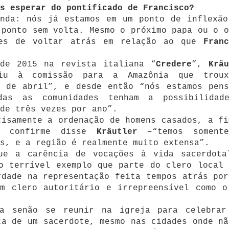
s esperar do pontificado de Francisco?
inda: nós já estamos em um ponto de inflexão
 ponto sem volta. Mesmo o próximo papa ou o o
ões de voltar atrás em relação ao que
Franc
de 2015 na revista italiana “
Credere
”,
Krä
iu à comissão para a Amazônia que troux
s de abril”, e desde então “nós estamos pens
das as comunidades tenham a possibilidad
de três vezes por ano”.
cisamente a ordenação de homens casados, a fi
– confirme disse
Kräutler
–“temos soment
s, e a região é realmente muito extensa”.
ue a carência de vocações à vida sacerdota
o terrível exemplo que parte do clero local 
rdade na representação feita tempos atrás por
um clero autoritário e irrepreensível como o
va senão se reunir na igreja para celebrar
ça de um sacerdote, mesmo nas cidades onde nã