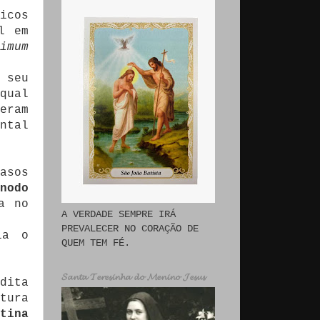
icos
l em
imum
 seu
qual
eram
ntal
asos
nodo
a no
A VERDADE SEMPRE IRÁ
PREVALECER NO CORAÇÃO DE
ia o
QUEM TEM FÉ.
𝓢𝓪𝓷𝓽𝓪 𝓣𝓮𝓻𝓮𝓼𝓲𝓷𝓱𝓪 𝓭𝓸 𝓜𝓮𝓷𝓲𝓷𝓸 𝓙𝓮𝓼𝓾𝓼
dita
tura
tina