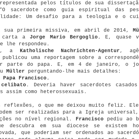
epresentada pelos títulos de sua dissertaçã
“O sacerdote como guia espiritual das pes
alidade: Um desafio para a teologia e o cui
à sua primeira missiva, em abril de 2014,
Mü
a carta a
Jorge Mario Bergoglio.
E, quase v
e lhe respondeu.
do, a
Katholische Nachrichten-Agentur
, agê
 publicou uma reportagem sobre a correspondê
or parte do papa. E, em 4 de janeiro, o jo
ou
Müller
perguntando-lhe mais detalhes:
 Papa Francisco.
o
celibato
. Deveria haver sacerdotes casados
s assim como heterossexuais.
 reflexões, o que me deixou muito feliz. Ele
odem ser realizadas para a Igreja universal,
uções no nível regional.
Francisco
pediu ao b
e descubra em sua diocese se existem ho
ovada, que poderiam ser ordenados ao sacerdó