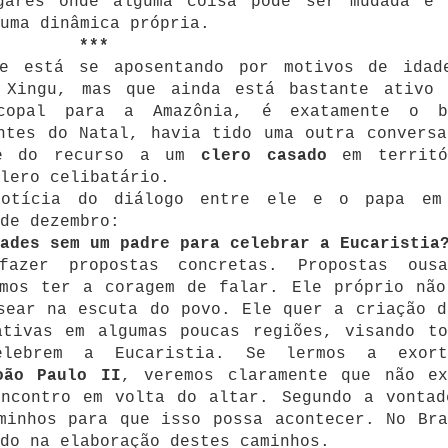
gares onde alguma coisa pode ser mudada e 
uma dinâmica própria.
***
e está se aposentando por motivos de idad
 Xingu, mas que ainda está bastante ativo 
scopal para a Amazônia, é exatamente o b
ntes do Natal, havia tido uma outra conversa
de do recurso a um
clero casado
em territó
lero celibatário.
otícia do diálogo entre ele e o papa em
de dezembro:
ades sem um padre para celebrar a Eucaristia
azer propostas concretas. Propostas ousa
emos ter a coragem de falar. Ele próprio não
sear na escuta do povo. Ele quer a criação d
ativas em algumas poucas regiões, visando to
elebrem a Eucaristia. Se lermos a exort
oão Paulo II
, veremos claramente que não ex
encontro em volta do altar. Segundo a vontad
minhos para que isso possa acontecer. No Bra
do na elaboração destes caminhos.