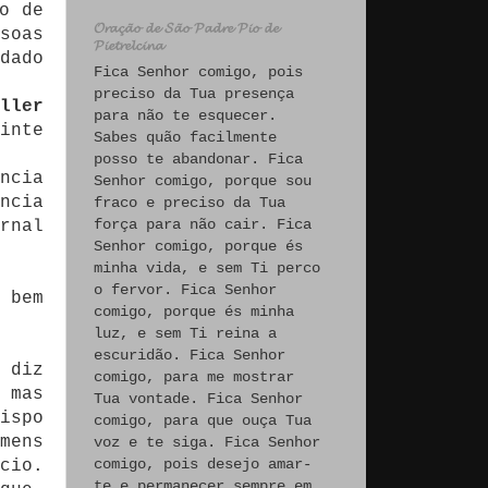
o de
𝓞𝓻𝓪𝓬̧𝓪̃𝓸 𝓭𝓮 𝓢𝓪̃𝓸 𝓟𝓪𝓭𝓻𝓮 𝓟𝓲𝓸 𝓭𝓮
soas
𝓟𝓲𝓮𝓽𝓻𝓮𝓵𝓬𝓲𝓷𝓪
dado
Fica Senhor comigo, pois
preciso da Tua presença
ller
para não te esquecer.
inte
Sabes quão facilmente
posso te abandonar. Fica
ncia
Senhor comigo, porque sou
ncia
fraco e preciso da Tua
força para não cair. Fica
rnal
Senhor comigo, porque és
minha vida, e sem Ti perco
o fervor. Fica Senhor
 bem
comigo, porque és minha
luz, e sem Ti reina a
escuridão. Fica Senhor
 diz
comigo, para me mostrar
 mas
Tua vontade. Fica Senhor
ispo
comigo, para que ouça Tua
mens
voz e te siga. Fica Senhor
comigo, pois desejo amar-
cio.
te e permanecer sempre em