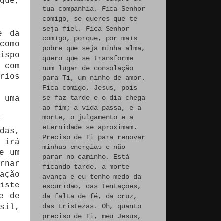
que,
tua companhia. Fica Senhor
comigo, se queres que te
seja fiel. Fica Senhor
e da
comigo, porque, por mais
como
pobre que seja minha alma,
ispo
quero que se transforme
 com
num lugar de consolação
rios
para Ti, um ninho de amor.
Fica comigo, Jesus, pois
se faz tarde e o dia chega
 uma
ao fim; a vida passa, e a
morte, o julgamento e a
?
eternidade se aproximam.
das,
Preciso de Ti para renovar
 irá
minhas energias e não
e um
parar no caminho. Está
rnar
ficando tarde, a morte
ação
avança e eu tenho medo da
iste
escuridão, das tentações,
e de
da falta de fé, da cruz,
das tristezas. Oh, quanto
sil,
preciso de Ti, meu Jesus,