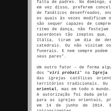
falta de padres. No domingo, 
em vez disso, preferem conce
de fanáticos desenfreados, on
os quais às vezes modificam 
são sequer capazes de compre
ritmo de dança, não festejam
sacerdotes tão ineptos que, 
Itália, tiram um dia de de
catedrais. Ou não visitam o
funerais. E nem sempre podem 
seus pares”.
Um outro fator – de forma alg
dos “
viri probati
” na
Igreja 
das igrejas católicas orie
territórios tradicionais. Ou
oriental
, mas em todo o mundo.
A autorização foi dada pelo
para as igrejas orientais, p
em 14 de junho de 2014. E
intransigentes.