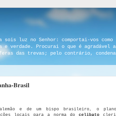
a sois luz no Senhor: comportai-vos como 
a e verdade. Procurai o que é agradável a
feras das trevas; pelo contrário, condena
anha-Brasil
alemão e de um bispo brasileiro, o plan
eções locais para a norma do
celibato
cleri