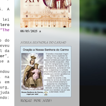
6. A
 lei
clero
“T
he
𝟎𝟖/𝟎𝟓/𝟐𝟎𝟐𝟓 𝐚
o do
𝓝𝓞𝓢𝓢𝓐 𝓢𝓔𝓝𝓗𝓞𝓡𝓐 𝓓𝓞 𝓒𝓐𝓡𝓜𝓞
eveu
l da
or
”,
se a
ndou
, na
s em
urg,
juda
ndo:
𝓡𝓞𝓖𝓐𝓘 𝓟𝓞𝓡 𝓝𝓞́𝓢!