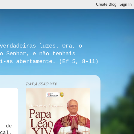
verdadeiras luzes. Ora, o
o Senhor, e não tenhais
i-as abertamente. (Ef 5, 8-11)
𝓟𝓐𝓟𝓐 𝓛𝓔𝓐̃𝓞 𝓧𝓘𝓥
o de
cal,