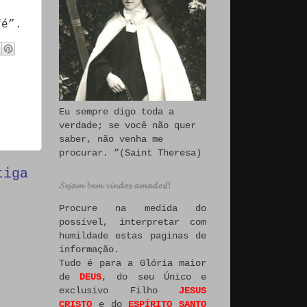
fé”.
Eu sempre digo toda a
verdade; se você não quer
saber, não venha me
procurar. ”(Saint Theresa)
tiga
𝓢𝓮𝓳𝓪𝓶 𝓫𝓮𝓶 𝓿𝓲𝓷𝓭𝓸𝓼 𝓪𝓶𝓪𝓭𝓸𝓼!!
Procure na medida do
possível, interpretar com
humildade estas paginas de
informação.
Tudo é para a Glória maior
de
DEUS
, do seu Único e
exclusivo Filho
JESUS
CRISTO
e do
ESPÍRITO SANTO