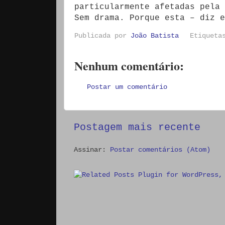
particularmente afetadas pela 
Sem drama. Porque esta – diz e
Publicada por
João Batista
Etiquet
Nenhum comentário:
Postar um comentário
Postagem mais recente
Assinar:
Postar comentários (Atom)