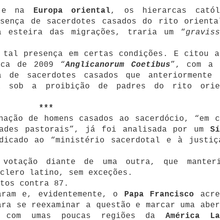
e na
Europa oriental
, os hierarcas catól
esença de sacerdotes casados do rito orienta
a esteira das migrações, traria um “
graviss
tal presença em certas condições. E citou a
ica de 2009 “
Anglicanorum Coetibus
”, com a 
 de sacerdotes casados que anteriormente 
a sob a proibição de padres do rito orie
***
nação de homens casados ao sacerdócio, “em c
dades pastorais”, já foi analisada por um
Sí
dicado ao “ministério sacerdotal e à justiç
 votação diante de uma outra, que manter
clero latino, sem exceções.
otos contra 87.
aram e, evidentemente, o
Papa Francisco
acre
ara se reexaminar a questão e marcar uma aber
do com umas poucas regiões da
América La