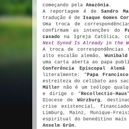
começando pela
Amazônia
.
A reportagem é de
Sandro Ma
tradução é de
Isaque Gomes Cor
Uma troca de correspondênci
confirmam as intenções do
P
casado
na Igreja Católica, c
Next Synod Is Already in the W
A troca de correspondências 
alto escalão alemão,
Wunibald
uma carta aberta ao papa publ
Conferência Episcopal Alemã
s
literalmente: “
Papa Francisc
estreiteza do celibato aos sac
Müller
não é um teólogo qualqu
e dirige o “
Recollectio-Haus
Diocese de
Würzburg
, destina
crise existencial, financiad
Limburg, Mainz, Munique-Freis
espiritual do beneditino mais
Anselm Grün
.