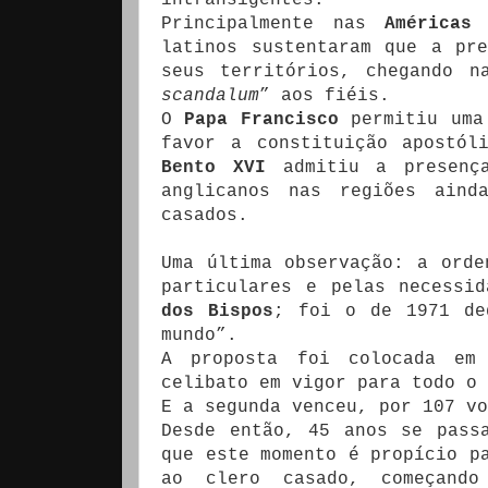
Principalmente nas
Américas
latinos sustentaram que a pr
seus territórios, chegando n
scandalum
” aos fiéis.
O
Papa Francisco
permitiu uma 
favor a constituição apostól
Bento XVI
admitiu a presença
anglicanos nas regiões aind
casados.
Uma última observação: a orde
particulares e pelas necessi
dos Bispos
; foi o de 1971 de
mundo”.
A proposta foi colocada em
celibato em vigor para todo o 
E a segunda venceu, por 107 v
Desde então, 45 anos se pass
que este momento é propício p
ao clero casado, começan