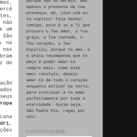
porque não às mereço, mas
mas,
apenas o presente da tua
ercê
presença, ah, isso sim eu
tes,
te suplico! Fica Senhor
 não
comigo, pois é só a Ti que
m um
procuro o Teu amor, a Tua
 São
graça, a Tua vontade, o
s na
Teu coração, o Teu
 nas
Espírito, porque te amo, e
a única recompensa que te
bram
peço é poder amar-te
z de
sempre mais. Como este
amor resoluto, desejo
amar-te de todo o coração
ação
enquanto estiver na terra,
ados
para continuar a te amar
seus
perfeitamente por toda a
uropa
eternidade. Assim seja.
São Padre Pio, rogai por
cana
nós!
dri
,
ções
𝓟𝓐𝓣𝓡𝓞𝓝𝓞 𝓓𝓞 𝓑𝓛𝓞𝓖