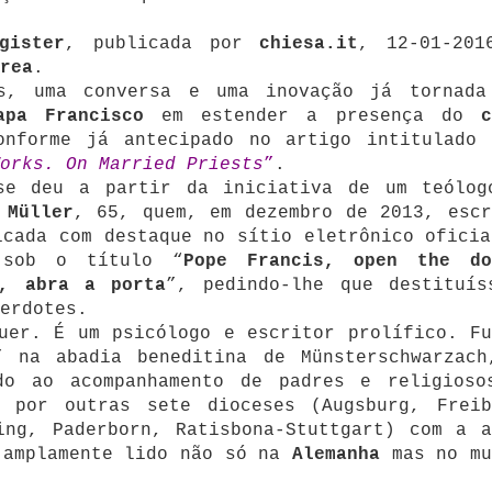
gister
, publicada por
chiesa.it
, 12-01-201
rea
.
as, uma conversa e uma inovação já tornada
apa Francisco
em estender a presença do
onforme já antecipado no artigo intitulado
orks. On Married Priests
”
.
se deu a partir da iniciativa de um teólog
 Müller
, 65, quem, em dezembro de 2013, escr
icada com destaque no sítio eletrônico oficia
ob o título “
Pope Francis, open the do
o, abra a porta
”, pedindo-lhe que destituís
erdotes.
er. É um psicólogo e escritor prolífico. Fu
” na abadia beneditina de Münsterschwarzach
do ao acompanhamento de padres e religioso
o por outras sete dioceses (Augsburg, Freib
ing, Paderborn, Ratisbona-Stuttgart) com a a
 amplamente lido não só na
Alemanha
mas no mu