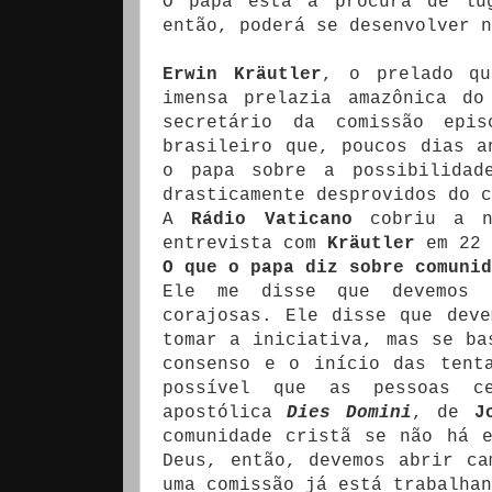
O papa está à procura de lu
então, poderá se desenvolver n
Erwin Kräutler
, o prelado qu
imensa prelazia amazônica do
secretário da comissão epi
brasileiro que, poucos dias a
o papa sobre a possibilida
drasticamente desprovidos do c
A
Rádio Vaticano
cobriu a n
entrevista com
Kräutler
em 22 
O que o papa diz sobre comunid
Ele me disse que devemos f
corajosas. Ele disse que dev
tomar a iniciativa, mas se ba
consenso e o início das tent
possível que as pessoas c
apostólica
Dies Domini
, de
J
comunidade cristã se não há 
Deus, então, devemos abrir ca
uma comissão já está trabalhan